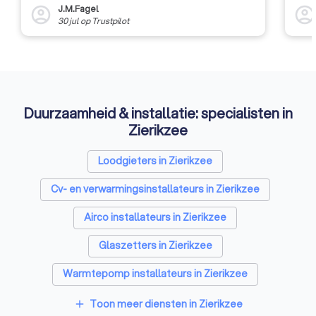
J.M.Fagel
account_circle
account_circl
30 jul
op
Trustpilot
Duurzaamheid & installatie: specialisten in
Zierikzee
Loodgieters in Zierikzee
Cv- en verwarmingsinstallateurs in Zierikzee
Airco installateurs in Zierikzee
Glaszetters in Zierikzee
Warmtepomp installateurs in Zierikzee
Kozijnen specialisten in Zierikzee
Toon meer diensten in Zierikzee
add