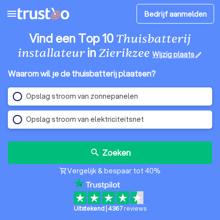
menu
Bedrijf aanmelden
Vind een Top 10
Thuisbatterij
in
installateur
Zierikzee
Wijzig plaats
edit
Waarom wil je de thuisbatterij plaatsen?
Opslag stroom van zonnepanelen
Opslag stroom van elektriciteitsnet
Zoeken
search
Vergelijk & bespaar tot 40%
shopping_cart
Uitstekend
|
4367
reviews