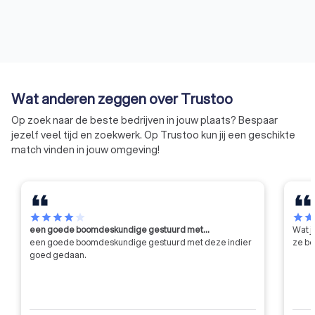
Wat anderen zeggen over Trustoo
Op zoek naar de beste bedrijven in jouw plaats? Bespaar
jezelf veel tijd en zoekwerk. Op Trustoo kun jij een geschikte
match vinden in jouw omgeving!
star
star
star
star
star
star
sta
een goede boomdeskundige gestuurd met…
Wat j
een goede boomdeskundige gestuurd met deze indier
ze be
goed gedaan.