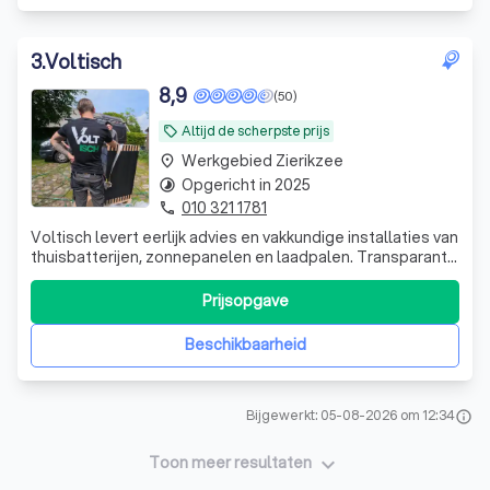
3
.
Voltisch
8,9
(50)
Altijd de scherpste prijs
local_offer
Werkgebied Zierikzee
place
Opgericht in 2025
timelapse
010 321 1781
phone
Voltisch levert eerlijk advies en vakkundige installaties van
thuisbatterijen, zonnepanelen en laadpalen. Transparant,
betrouwbaar en volledig afgestemd op uw woning en
energieverbruik.
Prijsopgave
Beschikbaarheid
Bijgewerkt: 05-08-2026 om 12:34
info
keyboard_arrow_down
Toon meer resultaten