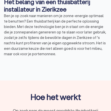
Het belang van een thuisbatterij
installateur in Zierikzee
Ben je op zoek naar manieren om je zonne-energie optimaal
te benutten? Een thuisbatterij kan de perfecte oplossing
bieden. Met deze technologie ben je in staat om de energie
die je zonnepanelen genereren op te slaan voor later gebruik,
zodat je zelfs tijdens de bewolkte dagen in Zierikzee of 's
nachts kunt profiteren van je eigen opgewekte stroom. Het is
een duurzame keuze die niet alleen goed is voor het milieu,
maar ook voor je portemonnee.
Een professionele thuisbatterij installateur helpt je bij het
kiezen van de juiste batterij en zorgt voor een correcte
installatie, zodat je zorgeloos kunt genieten van de voordelen
van zonne-energie. Trustoo helpt je graag bij het vinden van
de juiste thuisbatterij installateur in Zierikzee. Daarom hebben
wij een top 10 voor je samengesteld van de beste
thuisbatterij installateurs van Zierikzee. Gemiddeld hebben
Hoe het werkt
deze installateurs een Trustoo Score van 8.8 gebaseerd op
1000+ reviews van eerdere klanten. Zo ben je via Trustoo
zeker van kwaliteit en betrouwbaarheid.
Op zoek naar de meest geschikte thuisbatterij