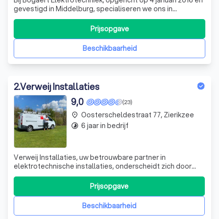
Bij Bogaert Elektrotechniek, opgericht op 4 januari 2016 en
gevestigd in Middelburg, specialiseren we ons in
elektrotechnische installaties en aansluitingen voor zowel
thuis als kantoor of bedrijfspand. Met onze expertise
Prijsopgave
bieden we op maat gemaakte oplossingen. Vraag
vandaag nog een gratis offerte a
Beschikbaarheid
2
.
Verweij Installaties
9,0
(23)
Oosterscheldestraat 77, Zierikzee
place
6 jaar in bedrijf
timelapse
Verweij Installaties, uw betrouwbare partner in
elektrotechnische installaties, onderscheidt zich door
een ongeëvenaarde toewijding aan kwaliteit. Als
kleinschalig installatiebedrijf, richten we ons op het
Prijsopgave
leveren van topkwaliteit diensten, variërend van het
verplaatsen van stopcontacten tot het ver
Beschikbaarheid