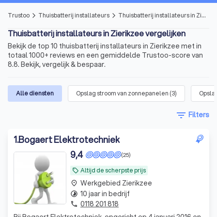
Trustoo
Thuisbatterij installateurs
Thuisbatterij installateurs in Zierikzee
arrow_forward_ios
arrow_forward_ios
Thuisbatterij installateurs in Zierikzee vergelijken
Bekijk de top 10 thuisbatterij installateurs in Zierikzee met in
totaal 1000+ reviews en een gemiddelde Trustoo-score van
8.8. Bekijk, vergelijk & bespaar.
Alle diensten
Opslag stroom van zonnepanelen
(
3
)
Opslag
filter_list
Filters
1
.
Bogaert Elektrotechniek
9,4
(25)
Altijd de scherpste prijs
local_offer
Werkgebied Zierikzee
place
10 jaar in bedrijf
timelapse
0118 201 818
phone