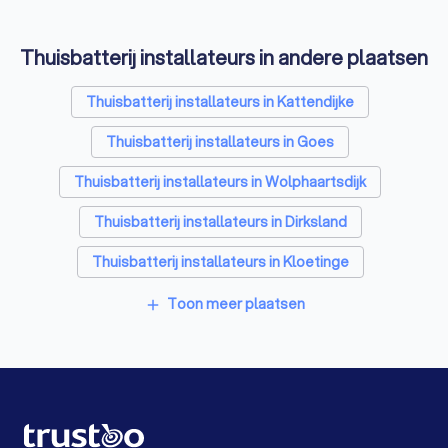
Zonnepanelen-installateurs in Zierikzee
Thuisbatterij installateurs in andere plaatsen
Energielabel adviseurs in Zierikzee
Thuisbatterij installateurs in Kattendijke
Thuisbatterij installateurs in Goes
Thuisbatterij installateurs in Wolphaartsdijk
Thuisbatterij installateurs in Dirksland
Thuisbatterij installateurs in Kloetinge
Thuisbatterij installateurs in Hellevoetsluis
Toon meer plaatsen
add
Thuisbatterij installateurs in Middelburg
Thuisbatterij installateurs in Halsteren
Thuisbatterij installateurs in Steenbergen (NB)