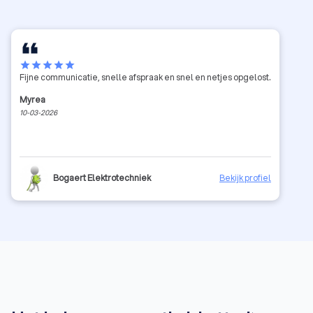
star
star
star
star
star
Fijne communicatie, snelle afspraak en snel en netjes opgelost.
Myrea
10-03-2026
Bogaert Elektrotechniek
Bekijk profiel