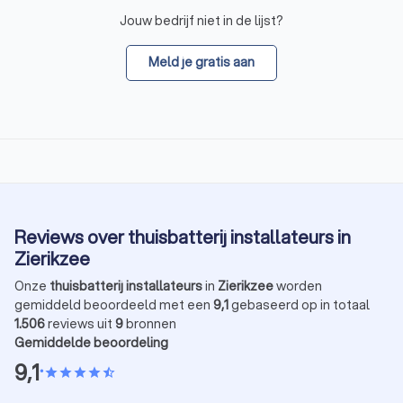
Jouw bedrijf niet in de lijst?
Meld je gratis aan
Reviews over thuisbatterij installateurs in
Zierikzee
Onze
thuisbatterij installateurs
in
Zierikzee
worden
gemiddeld beoordeeld met een
9,1
gebaseerd op in totaal
1.506
reviews uit
9
bronnen
Gemiddelde beoordeling
9,1
•
star
star
star
star
star_half