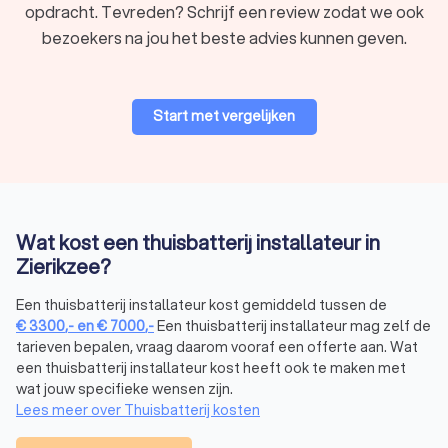
De keuze voor een thuisbatterij hangt af van verschillende
opdracht. Tevreden? Schrijf een review zodat we ook
factoren. Zo is de capaciteit belangrijk, wat bepaalt hoeveel
bezoekers na jou het beste advies kunnen geven.
energie de batterij kan opslaan. Een gemiddeld huishouden in
Zierikzee heeft vaak genoeg aan een thuisaccu van 5 tot 10
kWh, afhankelijk van het energieverbruik. Ook de prijs speelt
een rol. Trustoo biedt de mogelijkheid om gratis en
Start met vergelijken
vrijblijvend vier offertes aan te vragen bij lokale thuisbatterij
installateurs in Zierikzee. Hierdoor krijg je een goed beeld van
de prijzen en kun je een weloverwogen keuze maken. Een
thuisbatterij installateur uit Zierikzee kan je advies geven op
jouw specifieke situatie om de juiste thuisbatterij te vinden.
Wat kost een thuisbatterij installateur in
Zierikzee?
Het installeren van een thuisbatterij in
Een thuisbatterij installateur kost gemiddeld tussen de
Zierikzee
€
3300
,-
en
€
7000
,-
Een thuisbatterij installateur mag zelf de
Het installeren van een thuisbatterij vereist expertise. Een
tarieven bepalen, vraag daarom vooraf een offerte aan. Wat
professionele thuisbatterij installateur uit Zierikzee zorgt
een thuisbatterij installateur kost heeft ook te maken met
voor een veilige en correcte aansluiting op je zonnepanelen
wat jouw specifieke wensen zijn.
Lees meer over Thuisbatterij kosten
en het elektriciteitsnetwerk. De installateur adviseert je over
de beste plek voor de batterij, meestal in de buurt van de