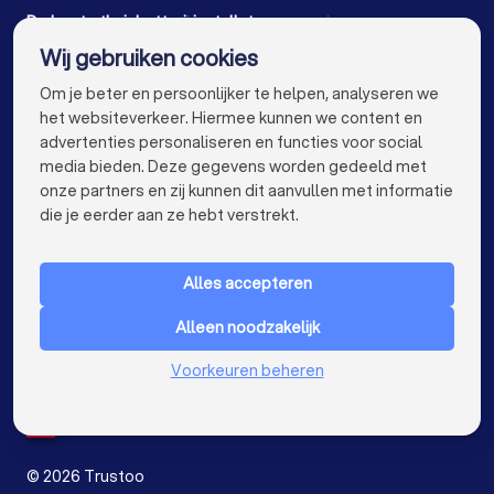
Thuisbatterij installateurs in Oost-Souburg
De beste thuisbatterij installateurs voor jou
Wij gebruiken cookies
Thuisbatterij installateurs in Amsterdam
info@trustoo.nl
Om je beter en persoonlijker te helpen, analyseren we
Thuisbatterij installateurs in Rotterdam
het websiteverkeer. Hiermee kunnen we content en
advertenties personaliseren en functies voor social
Thuisbatterij installateurs in Den Haag
media bieden. Deze gegevens worden gedeeld met
onze partners en zij kunnen dit aanvullen met informatie
Thuisbatterij installateurs in Utrecht
keyboard_arrow_down
VOOR PARTICULIEREN
die je eerder aan ze hebt verstrekt.
Thuisbatterij installateurs in Eindhoven
keyboard_arrow_down
VOOR BEDRIJVEN
Thuisbatterij installateurs in Tilburg
Alles accepteren
keyboard_arrow_down
OVER TRUSTOO
Thuisbatterij installateurs in Groningen
Alleen noodzakelijk
LAND
Nederland
Thuisbatterij installateurs in Almere
Voorkeuren beheren
België
Duitsland
Thuisbatterij installateurs in Breda
Spanje
Thuisbatterij installateurs in Nijmegen
©
2026
Trustoo