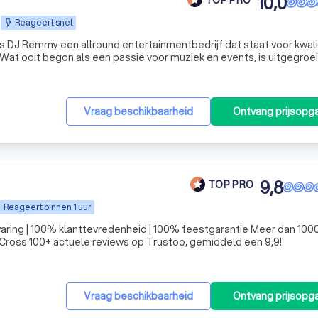
10,0
Reageert snel
is DJ Remmy een allround entertainmentbedrijf dat staat voor kwali
Wat ooit begon als een passie voor muziek en events, is uitgegroei
een veelzijdige partner voor zowel particulieren als professionals in de entertainmentbranche. C
Vraag beschikbaarheid
Ontvang prijsopg
9,8
TOP PRO
Reageert binnen 1 uur
aring | 100% klanttevredenheid | 100% feestgarantie Meer dan 1000 gigs 
 Cross 100+ actuele reviews op Trustoo, gemiddeld een 9,9!
Vraag beschikbaarheid
Ontvang prijsopg