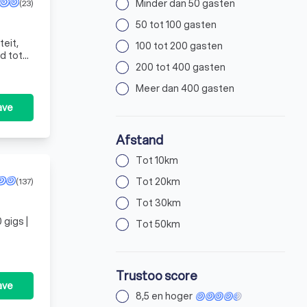
Minder dan 50 gasten
(23)
50 tot 100 gasten
teit,
100 tot 200 gasten
d tot
200 tot 400 gasten
Meer dan 400 gasten
ave
Afstand
Tot 10km
Tot 20km
(137)
Tot 30km
|
Tot 50km
Trustoo score
ave
8,5 en hoger