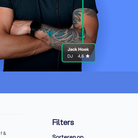
Filters
f &
Sorteren op