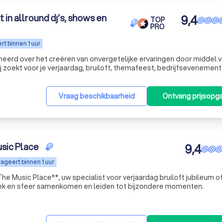
t in allround dj’s, shows en
9,4
TOP
PRO
t binnen 1 uur
oneerd over het creëren van onvergetelijke ervaringen door middel 
dj zoekt voor je verjaardag, bruiloft, themafeest, bedrijfsevenement
e perfecte oplossing voor jou. Ons team van professionele, ervar
Vraag beschikbaarheid
Ontvang prijsopg
sic Place
9,4
ageert binnen 1 uur
 voor verjaardag bruiloft jubileum of
 is waar muziek en sfeer samenkomen en leiden tot bijzondere momenten.