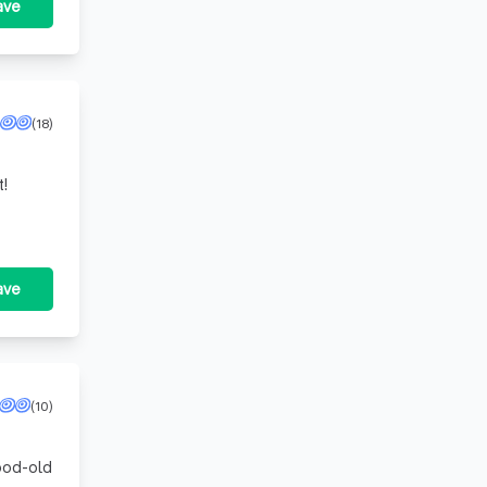
ave
(18)
t!
ave
(10)
good-old