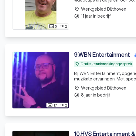
videoclips uit de jaren '60-'90
Werkgebied Bilthoven
place
11 jaar in bedrijf
timelapse
5
2
photo_size_select_actual
videocam
9
.
WBN Entertainment
Gratis kennismakingsgesprek
local_offer
Bij WBN Entertainment, opgeric
muzikale ervaringen. Met speci
minder dan 50 tot 200 gasten, 
Werkgebied Bilthoven
place
8 jaar in bedrijf
timelapse
17
2
photo_size_select_actual
videocam
10
.
HVS Entertainment &