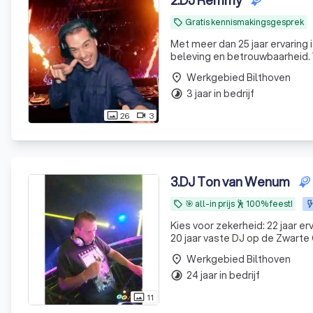
2
.
DJ Remmy
Gratis kennismakingsgesprek
local_offer
Met meer dan 25 jaar ervaring 
beleving en betrouwbaarheid. 
Werkgebied Bilthoven
place
3 jaar in bedrijf
timelapse
26
3
photo_size_select_actual
videocam
3
.
DJ Ton van Wenum
🎯 all-in prijs 🕺 100% feest!
local_offer
Kies voor zekerheid: 22 jaar erv
20 jaar vaste DJ op de Zwarte
Werkgebied Bilthoven
place
24 jaar in bedrijf
timelapse
11
photo_size_select_actual