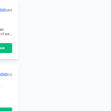
(357)
van
 of een
en
ave
(17)