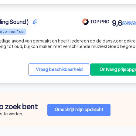
ing Sound )
9,6
TOP PRO
t binnen 1 uur
ellige avond van gemaakt en heeft iedereen op de dansvloer gekre
ot oud, blij kon maken met verschillende muziek! Goed begrepen wat
 avond gehad en iedereen heeft er van genoten! Stefan doet zijn we
n feestje geven, zou ik Stefan zo weer bellen.
"
Vraag beschikbaarheid
Ontvang prijsopg
op zoek bent
Omschrijf mijn opdracht
s te vinden.