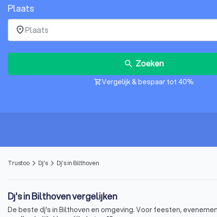
Plaats
place
Zoeken
search
Vergelijk & bespaar tot 40%
shopping_cart
Trustoo
Dj's
Dj's in Bilthoven
arrow_forward_ios
arrow_forward_ios
Dj's in Bilthoven vergelijken
De beste dj's in Bilthoven en omgeving. Voor feesten, evenement