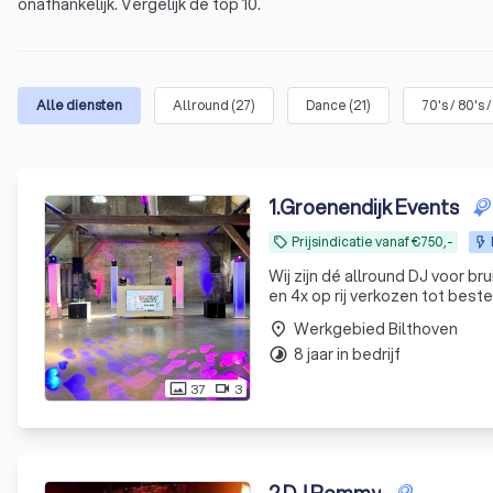
onafhankelijk. Vergelijk de top 10.
Alle diensten
Allround
(
27
)
Dance
(
21
)
70's / 80's 
1
.
Groenendijk Events
Prijsindicatie vanaf €750,-
local_offer
Wij zijn dé allround DJ voor b
en 4x op rij verkozen tot best
Werkgebied Bilthoven
place
8 jaar in bedrijf
timelapse
37
3
photo_size_select_actual
videocam