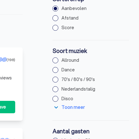
Aanbevolen
Afstand
Score
Soort muziek
(198)
Allround
Dance
eviews
70's / 80's / 90's
Nederlandstalig
Disco
expand_more
ave
Toon meer
Aantal gasten