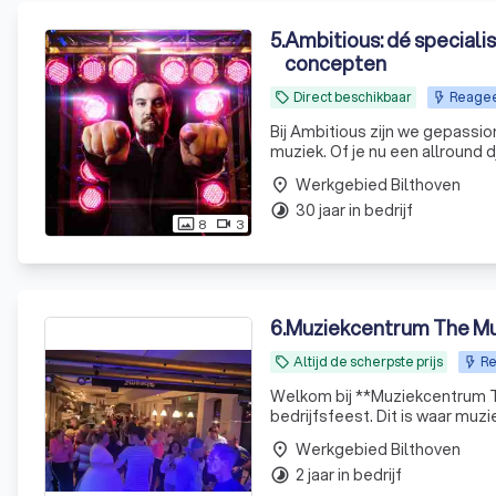
5
.
Ambitious: dé specialis
concepten
Direct beschikbaar
Reageer
local_offer
Bij Ambitious zijn we gepassi
muziek. Of je nu een allround 
ander evenement, wij hebben d
Werkgebied Bilthoven
place
30 jaar in bedrijf
timelapse
8
3
photo_size_select_actual
videocam
6
.
Muziekcentrum The Mu
Altijd de scherpste prijs
Re
local_offer
Welkom bij **Muziekcentrum The Music Place**, uw specialist
bedrijfsfeest. Dit
Werkgebied Bilthoven
place
2 jaar in bedrijf
timelapse