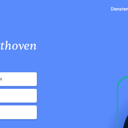
Dienste
lthoven
's