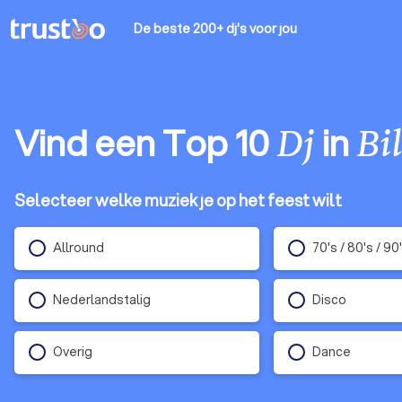
De beste 200+ dj's
voor jou
Vind een Top 10
in
Dj
Bi
Selecteer welke muziek je op het feest wilt
Allround
70's / 80's / 90
Nederlandstalig
Disco
Overig
Dance