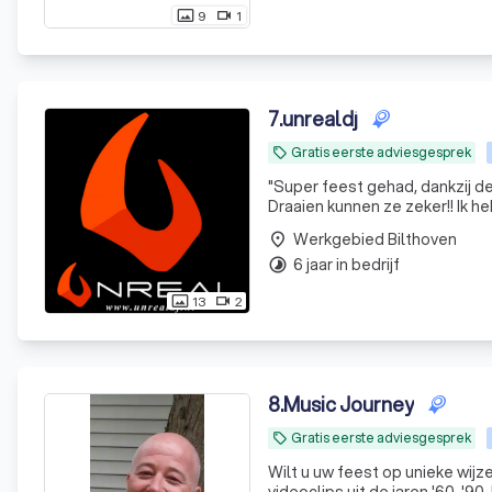
9
1
photo_size_select_actual
videocam
7
.
unrealdj
Gratis eerste adviesgesprek
local_offer
"
Super feest gehad, dankzij d
Draaien kunnen ze zeker!! Ik h
Werkgebied Bilthoven
place
6 jaar in bedrijf
timelapse
13
2
photo_size_select_actual
videocam
8
.
Music Journey
Gratis eerste adviesgesprek
local_offer
Wilt u uw feest op unieke wijz