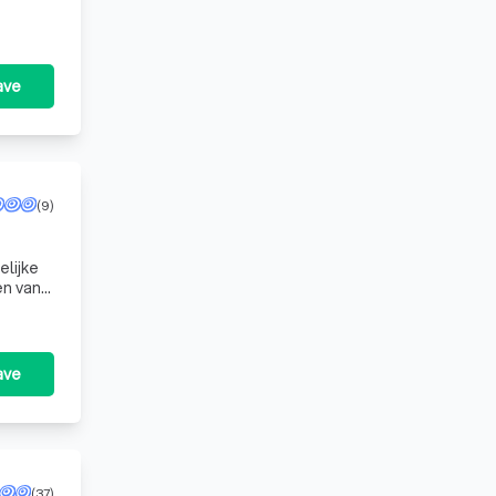
ave
(9)
elijke
en van
ave
(37)