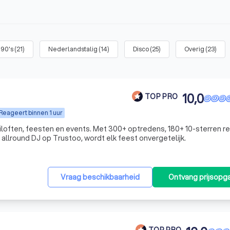
/ 90's
(
21
)
Nederlandstalig
(
14
)
Disco
(
25
)
Overig
(
23
)
10,0
TOP PRO
Reageert binnen 1 uur
ruiloften, feesten en events. Met 300+ optredens, 180+ 10-sterren r
e allround DJ op Trustoo, wordt elk feest onvergetelijk.
Vraag beschikbaarheid
Ontvang prijsopg
TOP PRO