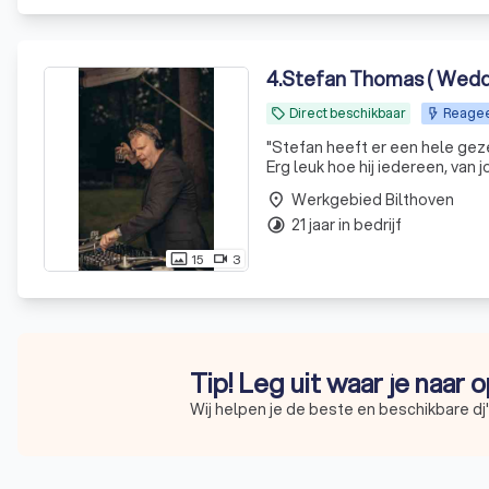
4
.
Stefan Thomas ( Wedd
Direct beschikbaar
Reageer
local_offer
"
Stefan heeft er een hele gez
Erg leuk hoe hij iedereen, van jong t
wij graag wilden. Super leuke
Werkgebied Bilthoven
place
gepassioneerd! Als we weer ee
21 jaar in bedrijf
timelapse
15
3
photo_size_select_actual
videocam
Tip! Leg uit waar je naar 
Wij helpen je de beste en beschikbare dj'