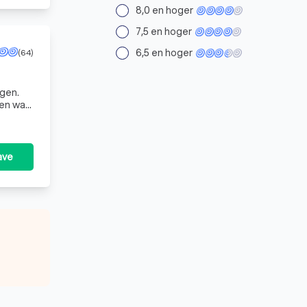
8,0 en hoger
7,5 en hoger
6,5 en hoger
(64)
gen.
rk echt
ave