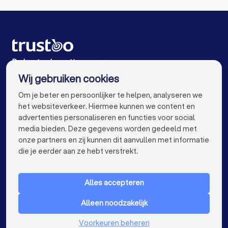
Glaszetters in Amsterdam
Glaszetters in Rotterdam
Glaszetters in Den Haag
Glaszetters in Utrecht
Glaszetters in Eindhoven
De beste glaszetters voor jou
Wij gebruiken cookies
Glaszetters in Tilburg
Glaszetters in Groningen
info@trustoo.nl
Om je beter en persoonlijker te helpen, analyseren we
Glaszetters in Almere
Glaszetters in Breda
het websiteverkeer. Hiermee kunnen we content en
advertenties personaliseren en functies voor social
Glaszetters in Nijmegen
Glaszetters in Enschede
media bieden. Deze gegevens worden gedeeld met
onze partners en zij kunnen dit aanvullen met informatie
Glaszetters in Haarlem
Glaszetters in Arnhem
keyboard_arrow_down
VOOR PARTICULIEREN
die je eerder aan ze hebt verstrekt.
Glaszetters in Amersfoort
keyboard_arrow_down
VOOR BEDRIJVEN
Glaszetters in Apeldoorn
Alles accepteren
keyboard_arrow_down
OVER TRUSTOO
Glaszetters in Den Bosch
Alleen noodzakelijk
LAND
Nederland
Glaszetters in Maastricht
Glaszetters in Leiden
Voorkeuren beheren
België