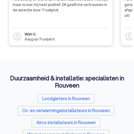
maar is voor mij heel positief. Dit geeft me vertrouwen in
gelat
de selectie door Trustpilot.
afspr
uit!
Wim V.
account_circle
account_circl
6 aug
op
Trustpilot
Duurzaamheid & installatie: specialisten in
Rouveen
Loodgieters in Rouveen
Cv- en verwarmingsinstallateurs in Rouveen
Airco installateurs in Rouveen