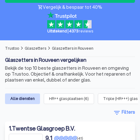
Vergelijk & bespaar tot 40%
shopping_cart
Uitstekend
|
4373
reviews
Trustoo
Glaszetters
Glaszetters in Rouveen
arrow_forward_ios
arrow_forward_ios
Glaszetters in Rouveen vergelijken
Bekijk de top 10 beste glaszetters in Rouveen en omgeving
op Trustoo. Objectief & onafhankelijk. Voor het repareren of
plaatsen van enkel, dubbel of ander glas.
Alle diensten
HR++ glas plaatsen
(
6
)
Triple (HR+++) glas 
filter_list
Filters
1
.
Twentse Glasgroep B.V.
9,1
(41)