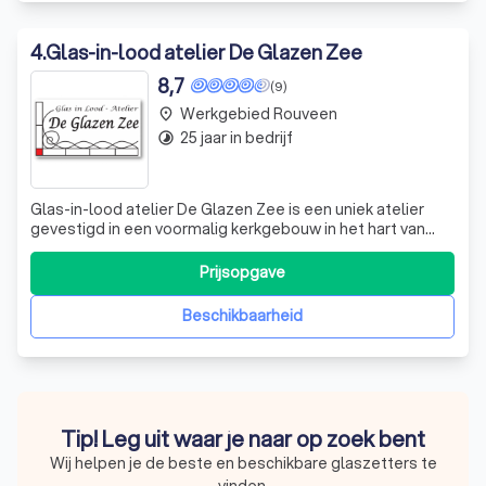
4
.
Glas-in-lood atelier De Glazen Zee
8,7
(9)
Werkgebied Rouveen
place
25 jaar in bedrijf
timelapse
Glas-in-lood atelier De Glazen Zee is een uniek atelier
gevestigd in een voormalig kerkgebouw in het hart van
Steenwijk. Als gecertificeerd lid van de Ondernemers
Vereniging van Glazeniers, onderscheiden we ons door
Prijsopgave
onze expertise in het maken, ontwerpen en restaureren
van glas-in-lood producten. On
Beschikbaarheid
Tip! Leg uit waar je naar op zoek bent
Wij helpen je de beste en beschikbare glaszetters te
vinden.