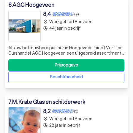
6
.
AGC Hoogeveen
8,4
(9)
Werkgebied Rouveen
place
44 jaar in bedrijf
timelapse
Als uw betrouwbare partner in Hoogeveen, biedt Verf- en
Glashandel AGC Hoogeveen een uitgebreid assortiment
van hoogwaardige glas-, verf- en non-paintmaterialen.
Onze eigen expeditieafdeling zorgt voor een vlotte
Prijsopgave
levering. Of u nu een bouwer, glaszetter, schilder of
interieurbouwer bent, wij streven
Beschikbaarheid
7
.
M. Krale Glas en schilderwerk
8,2
(3)
Werkgebied Rouveen
place
28 jaar in bedrijf
timelapse