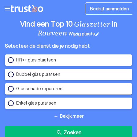
menu
Bedrijf aanmelden
Vind een Top 10
in
Glaszetter
Rouveen
Wijzig plaats
edit
Selecteer de dienst die je nodig hebt
HR++ glas plaatsen
Dubbel glas plaatsen
Glasschade repareren
Enkel glas plaatsen
Bekijk meer
add
Zoeken
search