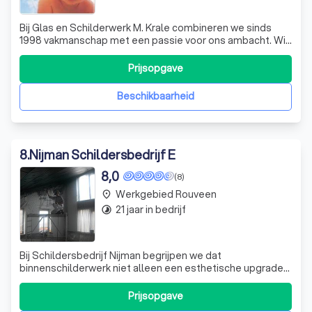
Bij Glas en Schilderwerk M. Krale combineren we sinds
1998 vakmanschap met een passie voor ons ambacht. Wij
onderscheiden ons door onze veelzijdigheid in zowel
glas- als schilderwerk, waarbij we zowel particulieren als
Prijsopgave
bedrijven bedienen. Of het nu gaat om het plaatsen van
enkel- of dubbelglas, veil
Beschikbaarheid
8
.
Nijman Schildersbedrijf E
8,0
(8)
Werkgebied Rouveen
place
21 jaar in bedrijf
timelapse
Bij Schildersbedrijf Nijman begrijpen we dat
binnenschilderwerk niet alleen een esthetische upgrade
van uw interieur biedt, maar ook essentieel is voor de
bescherming van uw hout en muurwerk. Wij onderscheiden
Prijsopgave
ons door een breed scala aan technieken en