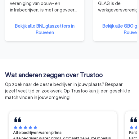
vereniging van bouw- en
GLAS is de
infrabedrijven, is met ongeveer
werkgeversverenigi
4300 aangesloten
werkgevers die actie
bouwbedrijven de grootste
vlakglasbranche. 
Bekijk alle BNL glaszetters in
Bekijk alle GBO gl
ondernemersorganisatie in de
is de belangenbeha
Rouveen
Rouve
bouw. Bouwend Nederland
bedrijven die zich 
verenigt, verbindt en
met het produceren
ondersteunt bouw- en
verhandelen, bewe
infrabedrijven en heeft als doel
plaatsen van vlakgl
een vitale bouwsector te bieden
die bouwt aan een duurzame
Wat anderen zeggen over Trustoo
vernieuwing van de
leefomgeving.
Op zoek naar de beste bedrijven in jouw plaats? Bespaar
jezelf veel tijd en zoekwerk. Op Trustoo kun jij een geschikte
match vinden in jouw omgeving!
star
star
star
star
star
star
sta
Alle bedrijven waren prima
Fanta
Alle bedrijven waren prima, dit maakt de keuze moeilijk,
Fanta