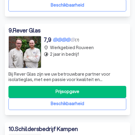
mogelijkheden aan te bieden, afgestemd op uw pe
Beschikbaarheid
9
.
Rever Glas
7,9
(7)
Werkgebied Rouveen
place
2 jaar in bedrijf
timelapse
Bij Rever Glas zijn we uw betrouwbare partner voor
isolatieglas, met een passie voor kwaliteit en
vakmanschap. Als toegewijd glaszettersbedrijf bieden we
hoogwaardige glasoplossingen voor zowel particuliere
Prijsopgave
als zakelijke klanten. Met jarenlange ervaring
onderscheiden we ons door onze expertise en kl
Beschikbaarheid
10
.
Schildersbedrijf Kampen