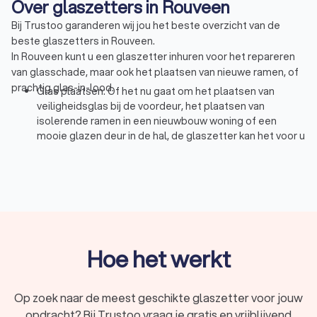
Over glaszetters in Rouveen
Bij Trustoo garanderen wij jou het beste overzicht van de
beste glaszetters in Rouveen.
In Rouveen kunt u een glaszetter inhuren voor het repareren
van glasschade, maar ook het plaatsen van nieuwe ramen, of
prachtig glas-in-lood.
Glas plaatsen: Of het nu gaat om het plaatsen van
veiligheidsglas bij de voordeur, het plaatsen van
isolerende ramen in een nieuwbouw woning of een
mooie glazen deur in de hal, de glaszetter kan het voor u
regelen.
Repareren: Gebroken ruit, of een kras op het raam? De
glaszetter weet met beiden raad. Het gebroken glas
kan veilig verwijderd en vervangen worden, of een kras
zorgvuldig weg gepolijst.
Glas in lood: Een glas-in-lood raam brengt ontzettend
veel sfeer in uw huis, vooral een zelf ontworpen raam
Hoe het werkt
geeft uw huis een uniek karakter. Tegenwoordig is het
goed mogelijk om glas in lood te isoleren met
bijvoorbeeld een voorzetraam. Het plaatsen van glas-in-
Op zoek naar de meest geschikte glaszetter voor jouw
lood is een specialistische klus waar de glaszetter u
opdracht? Bij Trustoo vraag je gratis en vrijblijvend
mee kan helpen.