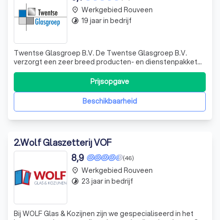
Werkgebied Rouveen
place
19 jaar in bedrijf
timelapse
Twentse Glasgroep B.V. De Twentse Glasgroep B.V.
verzorgt een zeer breed producten- en dienstenpakket
op het gebied van glas. Of het nu gaat om een groot
renovatie- of nieuwbouwproject of om een ruitje in de
Prijsopgave
schuurdeur. Wij verzorgen het compleet voor bedrijven,
aannemers, woningbouwverenigingen, u
Beschikbaarheid
2
.
Wolf Glaszetterij VOF
8,9
(46)
Werkgebied Rouveen
place
23 jaar in bedrijf
timelapse
Bij WOLF Glas & Kozijnen zijn we gespecialiseerd in het