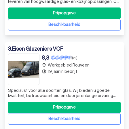
leveren van hoogwaardige glas- en kozijnoplossingen. Of
u nu uw glas wilt vervangen voor beter presterend, hoger
isolerend glas, of uw enkel of isolatieglas aan vervanging
Prijsopgave
toe is, wij staan voor u klaar. Onze expertise strekt zich uit
tot energ
Beschikbaarheid
3
.
Eisen Glazeniers VOF
8,8
(21)
Werkgebied Rouveen
place
19 jaar in bedrijf
timelapse
Specialist voor alle soorten glas. Wij bieden u goede
kwaliteit, betrouwbaarheid en door jarenlange ervaring
goed vakmanschap.
Prijsopgave
Beschikbaarheid