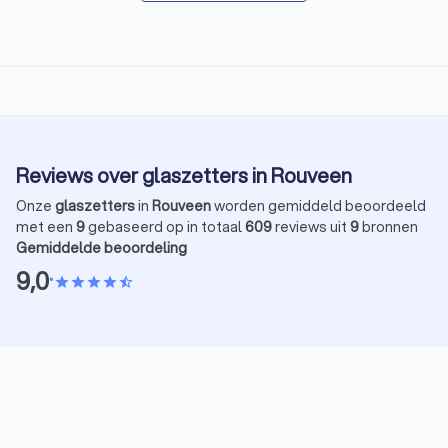
Reviews over glaszetters in Rouveen
Onze
glaszetters
in
Rouveen
worden gemiddeld beoordeeld
met een
9
gebaseerd op in totaal
609
reviews uit
9
bronnen
Gemiddelde beoordeling
9,0
•
star
star
star
star
star_half