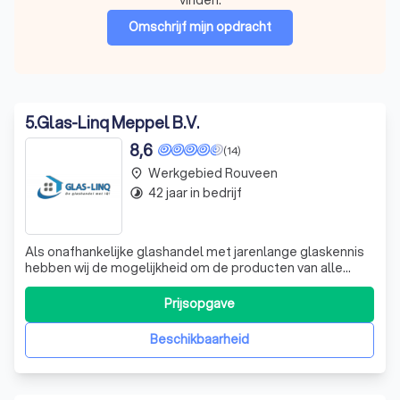
Omschrijf mijn opdracht
5
.
Glas-Linq Meppel B.V.
8,6
(14)
Werkgebied Rouveen
place
42 jaar in bedrijf
timelapse
Als onafhankelijke glashandel met jarenlange glaskennis
hebben wij de mogelijkheid om de producten van alle
mogelijke glasfabrieken te betrekken om zo een grote
verscheidenheid aan eindproducten te kunnen leveren. Dit
Prijsopgave
zorgt voor een grote mate van flexibiliteit. Wij zijn u graag
van dienst met ons
Beschikbaarheid