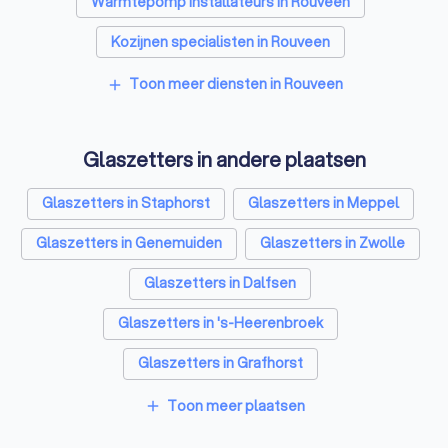
Warmtepomp installateurs in Rouveen
Kozijnen specialisten in Rouveen
Zonnepanelen-installateurs in Rouveen
Toon meer diensten in Rouveen
add
Energielabel adviseurs in Rouveen
Glaszetters in andere plaatsen
Thuisbatterij installateurs in Rouveen
Glaszetters in Staphorst
Glaszetters in Meppel
Glaszetters in Genemuiden
Glaszetters in Zwolle
Glaszetters in Dalfsen
Glaszetters in 's-Heerenbroek
Glaszetters in Grafhorst
Glaszetters in IJsselmuiden
Glaszetters in Hattem
Toon meer plaatsen
add
Glaszetters in Dedemsvaart