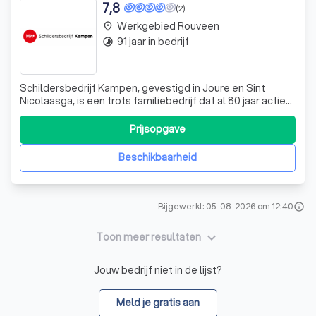
7,8
(2)
Werkgebied Rouveen
place
91 jaar in bedrijf
timelapse
Schildersbedrijf Kampen, gevestigd in Joure en Sint
Nicolaasga, is een trots familiebedrijf dat al 80 jaar actief
is in zowel de zakelijke als particuliere sector. Als AF-
erkend schildersbedrijf onderscheiden we ons door het
Prijsopgave
leveren van hoogwaardige interieur- en
exterieurafwerkingen met behulp van
Beschikbaarheid
Bijgewerkt: 05-08-2026 om 12:40
info
keyboard_arrow_down
Toon meer resultaten
Jouw bedrijf niet in de lijst?
Meld je gratis aan