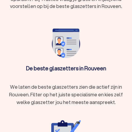
In Rouveen hebben wij 450 goede glaszetters gevonden. De
voorstellen op bij de beste glaszetters in Rouveen.
glaszetters in Rouveen hebben een gemiddelde Trustoo
Score van een 8.8. Welke glaszetter je ook kiest, via Trustoo
maak je een goede keuze voor jouw ramen. We kunnen je ook
helpen door direct prijsopgaven aan te vragen bij
verschillende glaszetters. Zo kan je eenvoudig de
glaszetters vergelijken en de specialist kiezen die bij jou past.
De beste glaszetters in Rouveen
We laten de beste glaszetters zien die actief zijn in
Rouveen. Filter op het juiste specialisme en kies zelf
welke glaszetter jou het meeste aanspreekt.