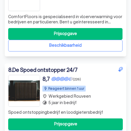
ComfortFloors is gespecialiseerd in vloerverwarming voor
bedrijven en particulieren. Bent u geïnteresseerd in
vloerverwarming? Bent u op zoek naar de nieuwste
ontwikkelingen op gebied van duurzaamheid,
Prijsopgave
energiebesparing en korte installatietijden? Dan bent u bij
Comfort Floors aan het juiste adres. W
Beschikbaarheid
8
.
De Spoed ontstopper 24/7
8,7
(226)
Reageert binnen 1 uur
Werkgebied Rouveen
place
5 jaar in bedrijf
timelapse
Spoed ontstoppingbedrijf en loodgietersbedrijf
Prijsopgave