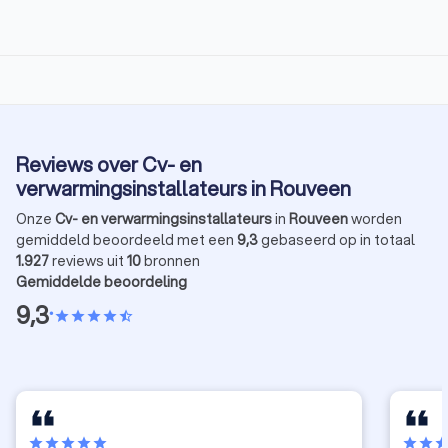
Reviews over Cv- en
verwarmingsinstallateurs in Rouveen
Onze
Cv- en verwarmingsinstallateurs
in
Rouveen
worden
gemiddeld beoordeeld met een
9,3
gebaseerd op in totaal
1.927
reviews uit
10
bronnen
Gemiddelde beoordeling
9,3
•
star
star
star
star
star_half
star
star
star
star
star
star
star
sta