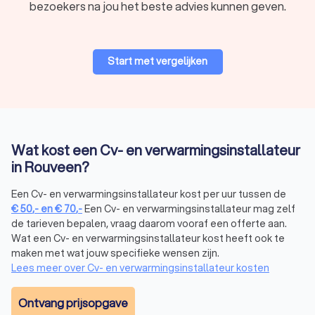
bezoekers na jou het beste advies kunnen geven.
is wettelijk verplicht om te werken met cv-ketels en andere
gasverbrandingsinstallaties. Laat reparaties en onderhoud
aan je cv-ketel dus altijd uitvoeren door een gecertificeerde
cv-installateur. Op Trustoo vind je gecertificeerde
Start met vergelijken
installatiebedrijven in Rouveen die jouw cv-ketelonderhoud
veilig en vakkundig uitvoeren.
Cv-installateur in Rouveen via Trustoo
Wat kost een Cv- en verwarmingsinstallateur
Op Trustoo vind je erkende cv-installateurs die klaarstaan om
in Rouveen?
jou te helpen. Wil je verwarmingsbedrijven in Rouveen
vergelijken? Bekijk de Trustoo-score (gemiddeld 8.8) en lees
Een Cv- en verwarmingsinstallateur kost per uur tussen de
de reviews (totaal 1000+) van verschillende cv-specialisten.
€
50
,-
en
€
70
,-
Een Cv- en verwarmingsinstallateur mag zelf
Vraag offertes aan bij maximaal vier bedrijven die je
de tarieven bepalen, vraag daarom vooraf een offerte aan.
aanspreken om ook de kosten te vergelijken. Bij Trustoo vind
Wat een Cv- en verwarmingsinstallateur kost heeft ook te
je gegarandeerd de beste oplossing voor jouw
maken met wat jouw specifieke wensen zijn.
verwarmingsvraag.
Lees meer over Cv- en verwarmingsinstallateur kosten
Ontvang prijsopgave