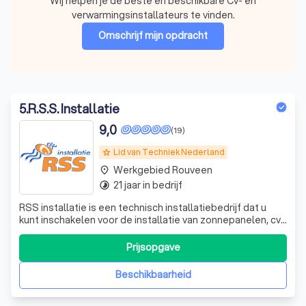
Wij helpen je de beste en beschikbare Cv- en
verwarmingsinstallateurs te vinden.
Omschrijf mijn opdracht
5
.
R.S.S. Installatie
9,0
(19)
Lid van Techniek Nederland
grade
Werkgebied Rouveen
place
21 jaar in bedrijf
timelapse
RSS installatie is een technisch installatiebedrijf dat u
kunt inschakelen voor de installatie van zonnepanelen, cv-
ketels, sanitair, elektra en de aanleg van gas- en
waterinstallaties. Onze installateurs beschikken over up-
Prijsopgave
to-date vakkennis en volgen regelmatig specifieke
cursussen. Als erkend inst
Beschikbaarheid