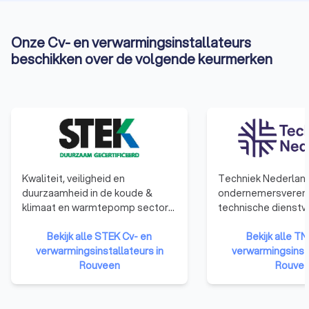
Onze Cv- en verwarmingsinstallateurs
beschikken over de volgende keurmerken
Kwaliteit, veiligheid en
Techniek Nederland
duurzaamheid in de koude &
ondernemersvereni
klimaat en warmtepomp sector
technische dienstv
staan bij STEK centraal. Sinds
installatiebedrijven
1992 maken wij ons sterk om
Bekijk alle STEK Cv- en
technische detailh
Bekijk alle TN
(in)directe emissies in de
verwarmingsinstallateurs in
werken continu aan
verwarmingsinsta
koudetechniek terug te dringen.
Rouveen
verbeteren van de k
Rouve
Wij zijn er voor alle partijen die in
onze leden te onde
aanraking komen met de koude-,
hun ondernemersc