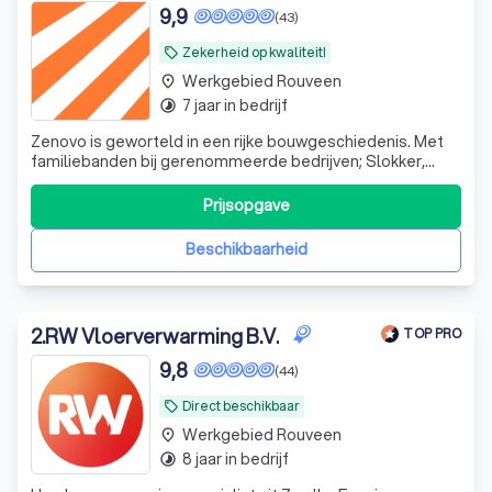
9,9
(43)
Zekerheid op kwaliteit!
local_offer
Werkgebied Rouveen
place
7 jaar in bedrijf
timelapse
Zenovo is geworteld in een rijke bouwgeschiedenis. Met
familiebanden bij gerenommeerde bedrijven; Slokker,
Gebr. de Rooij en Dura Vermeer combineren wij generaties
vakmanschap en technische innovatie.
Prijsopgave
Beschikbaarheid
2
.
RW Vloerverwarming B.V.
TOP PRO
9,8
(44)
Direct beschikbaar
local_offer
Werkgebied Rouveen
place
8 jaar in bedrijf
timelapse