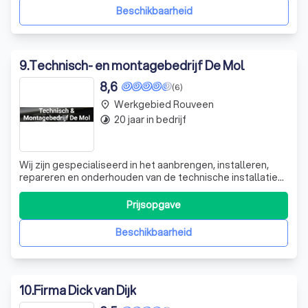
Beschikbaarheid
9
.
Technisch- en montagebedrijf De Mol
8,6
(6)
Werkgebied Rouveen
place
20 jaar in bedrijf
timelapse
Wij zijn gespecialiseerd in het aanbrengen, installeren,
repareren en onderhouden van de technische installaties
in uw woning. Wij helpen u graag mee bij de verduurzaming
van uw woning. Onder andere als het gaat om
Prijsopgave
zonnepanelen, pelletkachels en CV-installaties. Wij
installeren al jaren zonnepanele
Beschikbaarheid
10
.
Firma Dick van Dijk