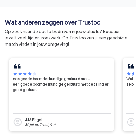
klimaat- en
werkgeverschap.
warmtepompbranche zoals
monteurs, installatiebedrijven,
eigenaren / beheerders van
Wat anderen zeggen over Trustoo
koelinstallaties en de overheid.
Op zoek naar de beste bedrijven in jouw plaats? Bespaar
Ons werk kent drie pijlers:
jezelf veel tijd en zoekwerk. Op Trustoo kun jij een geschikte
bedrijfscertificaten
match vinden in jouw omgeving!
persoonscertificering
kennisoverdracht
star
star
star
star
star
star
sta
een goede boomdeskundige gestuurd met…
Wat j
een goede boomdeskundige gestuurd met deze indier
ze be
goed gedaan.
J.M.Fagel
account_circle
account_circl
30 jul
op
Trustpilot