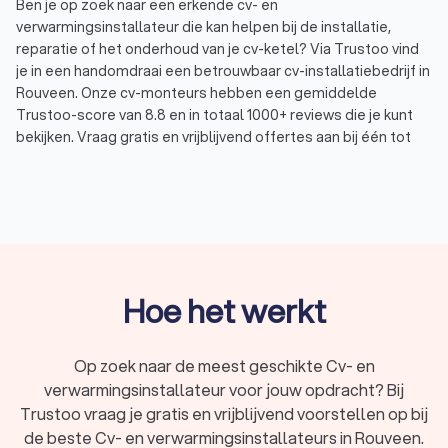
Ben je op zoek naar een erkende cv- en
verwarmingsinstallateur die kan helpen bij de installatie,
reparatie of het onderhoud van je cv-ketel? Via Trustoo vind
je in een handomdraai een betrouwbaar cv-installatiebedrijf in
Rouveen. Onze cv-monteurs hebben een gemiddelde
Trustoo-score van 8.8 en in totaal 1000+ reviews die je kunt
bekijken. Vraag gratis en vrijblijvend offertes aan bij één tot
vier cv- en verwarmingsbedrijven in Rouveen en vind
eenvoudig de cv- en verwarmingsinstallateur die past bij jouw
wensen en budget.
Wat doet een cv-installateur?
Een cv- en verwarmingsinstallateur is gespecialiseerd in het
Hoe het werkt
plaatsen, onderhouden en repareren van cv-ketels en
verwarmingssystemen. Of je nu een nieuwe cv-ketel wilt
installeren, je bestaande centrale verwarming wilt
Op zoek naar de meest geschikte Cv- en
optimaliseren of op zoek bent naar een oplossing voor een
verwarmingsinstallateur voor jouw opdracht? Bij
storing, een cv-service staat klaar om je te helpen. Trustoo
Trustoo vraag je gratis en vrijblijvend voorstellen op bij
helpt je bij het vergelijken van cv-specialisten in Rouveen en
de beste Cv- en verwarmingsinstallateurs in Rouveen.