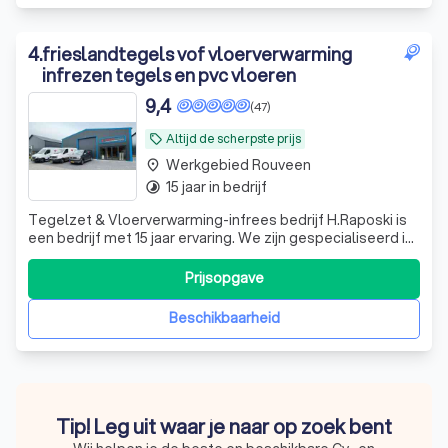
4
.
frieslandtegels vof vloerverwarming
infrezen tegels en pvc vloeren
9,4
(47)
Altijd de scherpste prijs
local_offer
Werkgebied Rouveen
place
15 jaar in bedrijf
timelapse
Tegelzet & Vloerverwarming-infrees bedrijf H.Raposki is
een bedrijf met 15 jaar ervaring. We zijn gespecialiseerd in
het uitvoeren van tegelwerken voor: bedrijven, aannemers
en particulieren. Door onze kennis en ervaring pakken we
Prijsopgave
elke klus professioneel op. Hierdoor komt u niet voor
onverwachte ve
Beschikbaarheid
Tip! Leg uit waar je naar op zoek bent