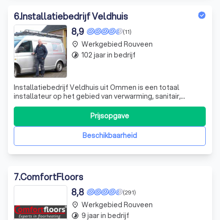
6
.
Installatiebedrijf Veldhuis
8,9
(11)
Werkgebied Rouveen
place
102 jaar in bedrijf
timelapse
Installatiebedrijf Veldhuis uit Ommen is een totaal
installateur op het gebied van verwarming, sanitair,
loodgieterswerk, zonnepanelen en elektra. Of u nu uw
badkamer wilt verbouwen, last heeft van een lekkende
Prijsopgave
kraan of een storing aan uw cv-ketel heeft: Veldhuis is
snel ter plaatse en zorgt altijd
Beschikbaarheid
7
.
ComfortFloors
8,8
(291)
Werkgebied Rouveen
place
9 jaar in bedrijf
timelapse