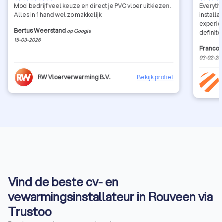
Mooi bedrijf veel keuze en direct je PVC vloer uitkiezen.
Everyth
Alles in 1 hand wel zo makkelijk
installat
experie
Bertus Weerstand
op Google
definit
15-03-2026
Francoi
03-02-20
RW Vloerverwarming B.V.
Bekijk profiel
Vind de beste cv- en
vewarmingsinstallateur in Rouveen via
Trustoo