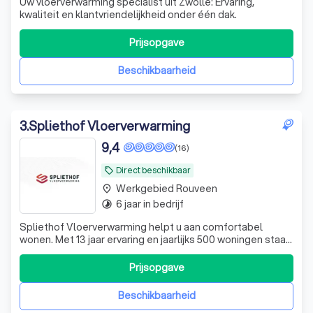
Uw vloerverwarming specialist uit Zwolle: Ervaring,
kwaliteit en klantvriendelijkheid onder één dak.
Prijsopgave
Beschikbaarheid
3
.
Spliethof Vloerverwarming
9,4
(16)
Direct beschikbaar
local_offer
Werkgebied Rouveen
place
6 jaar in bedrijf
timelapse
Spliethof Vloerverwarming helpt u aan comfortabel
wonen. Met 13 jaar ervaring en jaarlijks 500 woningen staan
wij voor vakmanschap, betrouwbaarheid en persoonlijke
service.
Prijsopgave
Beschikbaarheid