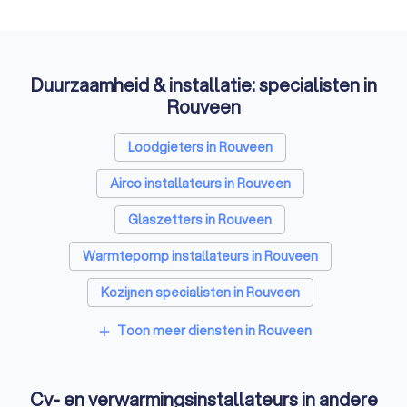
Duurzaamheid & installatie: specialisten in
Rouveen
Loodgieters in Rouveen
Airco installateurs in Rouveen
Glaszetters in Rouveen
Warmtepomp installateurs in Rouveen
Kozijnen specialisten in Rouveen
Zonnepanelen-installateurs in Rouveen
Toon meer diensten in Rouveen
add
Energielabel adviseurs in Rouveen
Cv- en verwarmingsinstallateurs in andere
Thuisbatterij installateurs in Rouveen