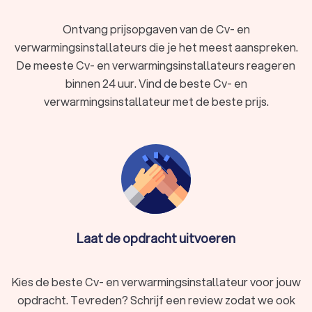
Rouveen. Het installeren van nieuwe radiatoren is soms nodig
als je huidige verwarmingssysteem niet effectief meer
Ontvang prijsopgaven van de Cv- en
verwarmt, of als je recent een
warmtepomp hebt
verwarmingsinstallateurs die je het meest aanspreken.
geïnstalleerd
die beter werkt in combinatie met speciale
De meeste Cv- en verwarmingsinstallateurs reageren
radiatoren.
binnen 24 uur. Vind de beste Cv- en
verwarmingsinstallateur met de beste prijs.
Boiler of geiser
Een boiler of geiser zorgt voor een constante toevoer van
warm water in je woning. Of je nu een nieuwe boiler wilt
installeren of je huidige systeem wilt vervangen, Trustoo
biedt oplossingen die aansluiten op jouw specifieke
behoeften. Bekijk onze top 10 verwarmingsinstallateurs in
Rouveen voor een veilige en vakkundige installatie.
Laat de opdracht uitvoeren
Keurmerk cv-installateur
Het keurmerk OK-CV bestaat sinds 2020 niet meer, maar
Kies de beste Cv- en verwarmingsinstallateur voor jouw
installateurs moeten tegenwoordig beschikken over een
opdracht. Tevreden? Schrijf een review zodat we ook
Vakmanschap CO-certificaat. Een certificering cv-installateur