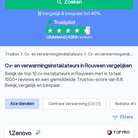
Zoeken
search
Vergelijk & bespaar tot 40%
shopping_cart
Uitstekend
|
4369
reviews
Trustoo
Cv- en verwarmingsinstallateurs
Cv- en verwarmingsinstallateurs in Rouveen
arrow_forward_ios
arrow_forward_ios
Cv- en verwarmingsinstallateurs in Rouveen vergelijken
Bekijk de top 10 cv-installateurs in Rouveen met in totaal
1000+ reviews en een gemiddelde Trustoo-score van 8.8.
Bekijk, vergelijk en bespaar.
Alle diensten
Centrale Verwarming (CV)
(
7
)
Radiator of c
filter_list
Filters
1
.
Zenovo
TOP PRO