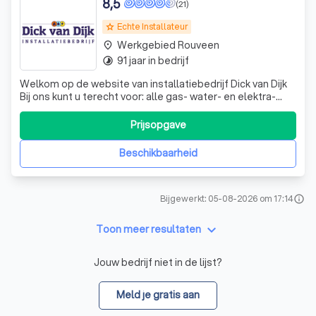
8,5
(21)
Echte Installateur
grade
Werkgebied Rouveen
place
91 jaar in bedrijf
timelapse
Welkom op de website van installatiebedrijf Dick van Dijk
Bij ons kunt u terecht voor: alle gas- water- en elektra-
installatiewerk loodgieter en zinkwerk wasautomaten en
drogers koelkasten en vriezers radio en TV huishoudelijke
Prijsopgave
apparatuur en diverse accessoires
Beschikbaarheid
Bijgewerkt: 05-08-2026 om 17:14
info
keyboard_arrow_down
Toon meer resultaten
Jouw bedrijf niet in de lijst?
Meld je gratis aan