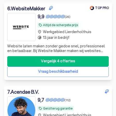
6
.
WebsiteMakker
TOP PRO
9,9
(26)
Altijd de scherpste prijs
local_offer
Werkgebied Lierderholthuis
place
13 jaar in bedrijf
timelapse
Website laten maken zonder gedoe snel, professioneel
en betaalbaar. Bij Website Makker maken wij websites
voor ondernemers, vakmensen en zzp’ers die gewoon een
goede website willen zonder gedoe of vage beloftes. ✅
Vergelijk 4 offertes
Binnen 5 tot 7 werkdagen online ✅ Volledig
mobielvriendelijk & gebruiksvriendelijk ✅
Vraag beschikbaarheid
7
.
Acendae B.V.
9,7
(112)
Geld terug garantie
local_offer
Werkgebied Lierderholthuis
place