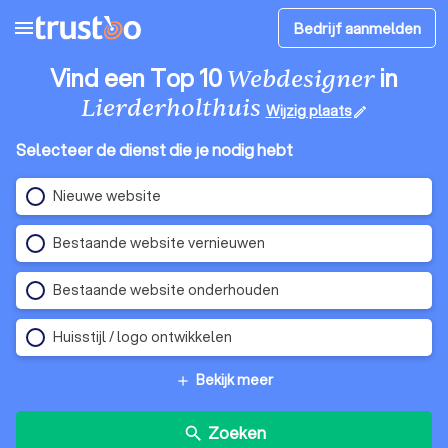
menu
Bedrijf aanmelden
Vind een Top 10
in
Webdesigner
Lierderholthuis
Wijzig plaats
edit
Selecteer de dienst die je nodig hebt
Nieuwe website
Bestaande website vernieuwen
Bestaande website onderhouden
Huisstijl / logo ontwikkelen
Bekijk meer
add
Zoeken
search