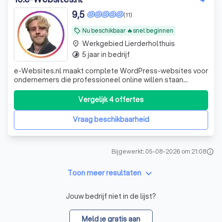
9,5
(11)
Nu beschikbaar 🔥snel beginnen
local_offer
Werkgebied Lierderholthuis
place
5 jaar in bedrijf
timelapse
e-Websites.nl maakt complete WordPress-websites voor
ondernemers die professioneel online willen staan
zonder technisch gedoe. Veel ondernemers weten dat ze
een goede website nodig hebben, maar lopen vast op
Vergelijk 4 offertes
keuzes zoals hosting, domeinnaam, e-mail, WordPress,
onderhoud, beveiliging en teksten. Wij
Vraag beschikbaarheid
Bijgewerkt: 05-08-2026 om 21:08
info
keyboard_arrow_down
Toon meer resultaten
Jouw bedrijf niet in de lijst?
Meld je gratis aan