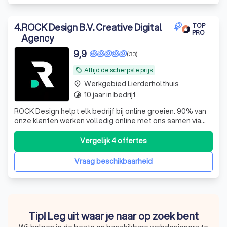
4
.
ROCK Design B.V. Creative Digital
TOP
PRO
Agency
9,9
(33)
Altijd de scherpste prijs
local_offer
Werkgebied Lierderholthuis
place
10 jaar in bedrijf
timelapse
ROCK Design helpt elk bedrijf bij online groeien. 90% van
onze klanten werken volledig online met ons samen via
een vast contactpersoon, snel en efficiënt.
Vergelijk 4 offertes
Vraag beschikbaarheid
Tip! Leg uit waar je naar op zoek bent