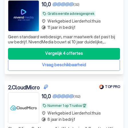
10,0
(32)
Gratis eerste adviesgesprek
local_offer
Werkgebied Lierderholthuis
place
11 jaar in bedrijf
timelapse
Geen standaard webdesign, maar maatwerk dat past bij
uw bedrijf. NivendMedia bouwt al 10 jaar duidelijke,
betrouwbare WordPress-websites die doen wat ze
moeten doen: Werken. Gratis advies gesprek!
Vergelijk 4 offertes
Vraag beschikbaarheid
2
.
CloudMicro
TOP PRO
10,0
(152)
Nummer 1 op Trustoo 🏆
local_offer
Werkgebied Lierderholthuis
place
8 jaar in bedrijf
timelapse