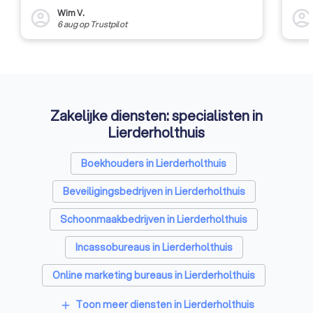
Wim V.
account_circle
account_circl
6 aug
op
Trustpilot
Zakelijke diensten: specialisten in
Lierderholthuis
Boekhouders in Lierderholthuis
Beveiligingsbedrijven in Lierderholthuis
Schoonmaakbedrijven in Lierderholthuis
Incassobureaus in Lierderholthuis
Online marketing bureaus in Lierderholthuis
Tekstschrijvers in Lierderholthuis
Toon meer diensten in Lierderholthuis
add