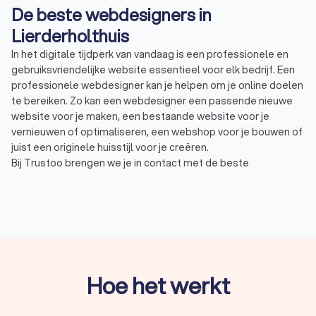
De beste webdesigners in
Lierderholthuis
In het digitale tijdperk van vandaag is een professionele en
gebruiksvriendelijke website essentieel voor elk bedrijf. Een
professionele webdesigner kan je helpen om je online doelen
te bereiken. Zo kan een webdesigner een passende nieuwe
website voor je maken, een bestaande website voor je
vernieuwen of optimaliseren, een webshop voor je bouwen of
juist een originele huisstijl voor je creëren.
Bij Trustoo brengen we je in contact met de beste
webdesigners in jouw omgeving. Zo hebben wij een top 10 van
lokale webdesigners in Lierderholthuis voor jou
samengesteld met een gemiddelde Trustoo Score van 8.8
gebaseerd op 1000+ reviews. Vraag vier offertes aan van
webdesigners in Lierderholthuis en vergelijk vandaag nog
welke het beste bij jouw bedrijf past.
Hoe het werkt
Wat doet een webdesigner?