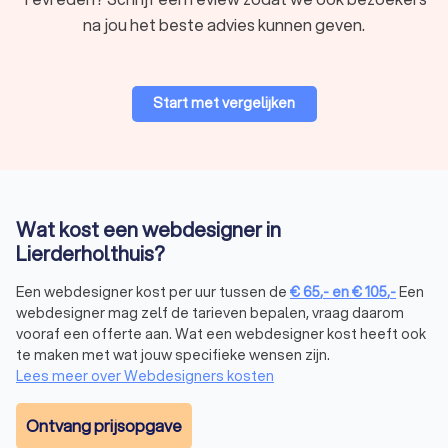
markt en lokale connecties.
na jou het beste advies kunnen geven.
Wat kan een webdesigner jou bieden?
Er zijn veel verschillende soorten webdesigners in
Start met vergelijken
Lierderholthuis en daarmee ook veel specialiteiten. Om de
beste webdesigner voor jou te vinden, is het noodzakelijk dat
je goed begrijpt wat een webdesigner voor jou kan
betekenen. Hier zie je een kort overzicht van de diensten die
het meest voorkomen.
Wat kost een webdesigner in
Lierderholthuis?
Website laten maken
Een webdesigner kost per uur tussen de
€
65
,-
en
€
105
,-
Een
Wil je een
website laten maken
? Een professionele en
webdesigner mag zelf de tarieven bepalen, vraag daarom
gebruiksvriendelijke website vormt de basis voor jouw online
vooraf een offerte aan. Wat een webdesigner kost heeft ook
aanwezigheid. Laat een webdesigner in Lierderholthuis een
te maken met wat jouw specifieke wensen zijn.
op maat gemaakte website voor je creëren die de identiteit
Lees meer over Webdesigners kosten
en boodschap van jouw bedrijf perfect weergeeft. Een
webdesigner heeft de expertise om aan de hand van
Ontvang prijsopgave
verschillende programma’s, zoals
Magento
en
WordPress
,