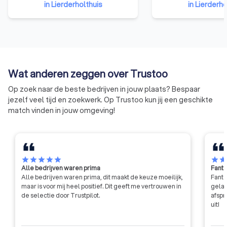
in Lierderholthuis
in Lierderho
de nodige kennis, ervaring en
coachvak. Hiertoe c
vaardigheden te beschikken om
faciliteert NOBCO 
kwalitatief hoogwaardige
coaches en opleider
websites te ontwerpen.
het Europees gewa
Bovendien moet een lid van deze
en EQA-keurmerk m
organisatie zich houden aan de
Beide keurmerken z
Wat anderen zeggen over Trustoo
gedragscode van de NGRW. Dit
door het European 
betekent dat ze niet zomaar hun
Coaching Council 
Op zoek naar de beste bedrijven in jouw plaats? Bespaar
eigen gang kunnen gaan, maar
is licentiehouder v
jezelf veel tijd en zoekwerk. Op Trustoo kun jij een geschikte
moeten voldoen aan strenge
kwaliteitskeurmerk
match vinden in jouw omgeving!
eisen qua integriteit en
professionaliteit.
star
star
star
star
star
star
sta
Alle bedrijven waren prima
Fanta
Alle bedrijven waren prima, dit maakt de keuze moeilijk,
Fanta
maar is voor mij heel positief. Dit geeft me vertrouwen in
gelat
de selectie door Trustpilot.
afspr
uit!