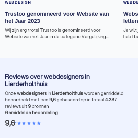
WEBDESIGN
WEBDE
Trustoo genomineerd voor Website van
Websi
het Jaar 2023
lette
Wij zijn erg trots! Trustoo is genomineerd voor
Je wil
Website van het Jaar in de categorie Vergelijking.
hebt b
We hebben jouw hulp nodig om te winnen. De
maken. 
stembussen zijn nu geopend en jouw stem kan het
dienst 
verschil maken. Stem op Trustoo en maak zelf ook
laten 
kans op fantastische prijzen.
je help
webdesi
Reviews over webdesigners in
van ee
Lierderholthuis
Onze
webdesigners
in
Lierderholthuis
worden gemiddeld
beoordeeld met een
9,6
gebaseerd op in totaal
4.387
reviews uit
9
bronnen
Gemiddelde beoordeling
9,6
•
star
star
star
star
star