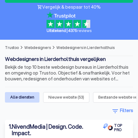
Vergelijk & bespaar tot 40%
shopping_cart
Uitstekend
|
4375
reviews
Trustoo
Webdesigners
Webdesigners in Lierderholthuis
arrow_forward_ios
arrow_forward_ios
Webdesigners in Lierderholthuis vergelijken
Bekijk de top 10 beste webdesign bureaus in Lierderholthuis
en omgeving op Trustoo. Objectief & onafhankelijk. Voor het
bouwen, redesignen of onderhouden van websites of
webshops.
Alle diensten
Nieuwe website
(
53
)
Bestaande website v
filter_list
Filters
1
.
NivendMedia | Design. Code.
TOP
PRO
Impact.