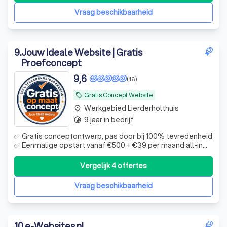
Vraag beschikbaarheid
9
.
Jouw Ideale Website | Gratis
Proefconcept
9,6
(16)
Gratis Concept Website
local_offer
Werkgebied Lierderholthuis
place
9 jaar in bedrijf
timelapse
✅ Gratis conceptontwerp, pas door bij 100% tevredenheid
✅ Eenmalige opstart vanaf €500 + €39 per maand all-in
(excl. BTW) ✅ Alles inbegrepen: hosting, onderhoud,
updates, aanpassingen ❌ Wordpress
Vergelijk 4 offertes
Vraag beschikbaarheid
10
.
e-Websites.nl