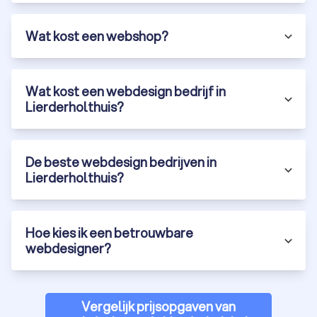
implementeren van nieuwe functionaliteiten. Een
webdesigner in Lierderholthuiskan jouw website naar een
hoger niveau tillen en jouw online aanwezigheid
Wat kost een webshop?
optimaliseren. Met het expertise en inzicht dat webdesigners
jou bieden, worden verbeterpunten herkend en aangepakt. Zo
haal jij het beste uit jouw website.
Wat kost een webdesign bedrijf in
Lierderholthuis?
Huisstijl laten ontwerpen
Maak indruk met een unieke identiteit die aansluit bij jouw
De beste webdesign bedrijven in
bedrijf. Een sterke huisstijl is essentieel voor een herkenbaar
Lierderholthuis?
en professioneel merkimago. Een webdesigner in
Lierderholthuis kan een unieke huisstijl voor je ontwerpen die
aansluit bij jouw doelgroep. Creëer een identiteit die blijft
hangen bij jouw klanten.
Hoe kies ik een betrouwbare
webdesigner?
Hoe vind je de juiste webdesigner in
Lierderholthuis?
Vergelijk prijsopgaven van
Bij Trustoo maken we het gemakkelijk om de juiste