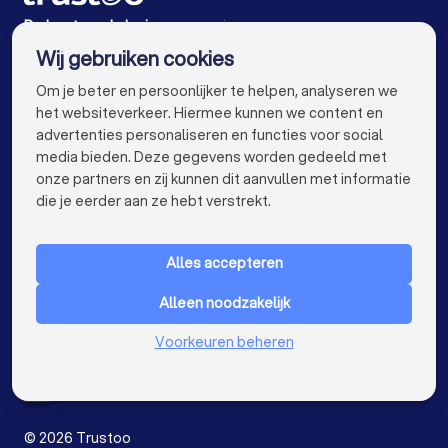
Webdesigners in Utrecht
De beste webdesigners voor jou
Wij gebruiken cookies
Webdesigners in Eindhoven
info@trustoo.nl
Om je beter en persoonlijker te helpen, analyseren we
Webdesigners in Tilburg
het websiteverkeer. Hiermee kunnen we content en
advertenties personaliseren en functies voor social
Webdesigners in Groningen
media bieden. Deze gegevens worden gedeeld met
onze partners en zij kunnen dit aanvullen met informatie
Webdesigners in Almere
Webdesigners in Breda
keyboard_arrow_down
VOOR PARTICULIEREN
die je eerder aan ze hebt verstrekt.
Webdesigners in Nijmegen
keyboard_arrow_down
VOOR BEDRIJVEN
Webdesigners in Enschede
Alles accepteren
keyboard_arrow_down
OVER TRUSTOO
Webdesigners in Haarlem
Alleen noodzakelijk
LAND
Nederland
Webdesigners in Arnhem
Voorkeuren beheren
België
Duitsland
Webdesigners in Amersfoort
Spanje
Webdesigners in Apeldoorn
©
2026
Trustoo