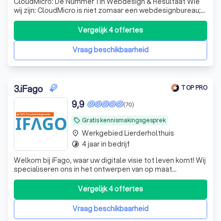
CloudMicro: De Nummer 1 in Webdesign & Resultaat Wie
wij zijn: CloudMicro is niet zomaar een webdesignbureau;
wij zijn de digitale partner voor ondernemers die willen
groeien. Met een passie voor design en een scherp oog
Vergelijk 4 offertes
voor conversie creëren wij professionele websites en
webshops die doen waar ze
Vraag beschikbaarheid
3
.
iFago
TOP PRO
9,9
(70)
Gratis kennismakingsgesprek
local_offer
Werkgebied Lierderholthuis
place
4 jaar in bedrijf
timelapse
Welkom bij iFago, waar uw digitale visie tot leven komt! Wij
specialiseren ons in het ontwerpen van op maat
gemaakte websites en apps voor elk budget. -Alles in een
pakket -Hosting, domein en ontwerp.
Vergelijk 4 offertes
Vraag beschikbaarheid