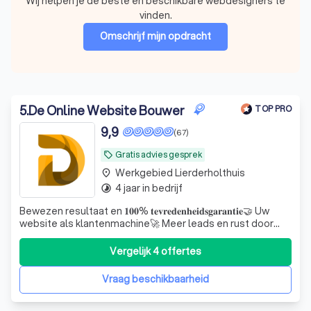
Wij helpen je de beste en beschikbare webdesigners te
vinden.
Omschrijf mijn opdracht
5
.
De Online Website Bouwer
TOP PRO
9,9
(67)
Gratis advies gesprek
local_offer
Werkgebied Lierderholthuis
place
4 jaar in bedrijf
timelapse
Bewezen resultaat en 𝟏𝟎𝟎% 𝐭𝐞𝐯𝐫𝐞𝐝𝐞𝐧𝐡𝐞𝐢𝐝𝐬𝐠𝐚𝐫𝐚𝐧𝐭𝐢𝐞🤝 Uw
website als klantenmachine🚀 Meer leads en rust door
een website die écht werkt. 𝐆𝐫𝐚𝐭𝐢𝐬 𝐚𝐝𝐯𝐢𝐞𝐬𝐠𝐞𝐬𝐩𝐫𝐞𝐤!
Vergelijk 4 offertes
Vraag beschikbaarheid