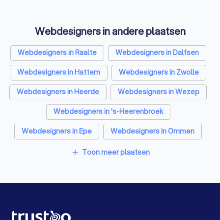
Vertaalbureaus in Lierderholthuis
Webdesigners in andere plaatsen
SEO-specialisten in Lierderholthuis
Grafisch ontwerpers in Lierderholthuis
Webdesigners in Raalte
Webdesigners in Dalfsen
Reclamebureaus in Lierderholthuis
Webdesigners in Hattem
Webdesigners in Zwolle
Accountants in Lierderholthuis
Webdesigners in Heerde
Webdesigners in Wezep
Webdesigners in 's-Heerenbroek
Webdesigners in Epe
Webdesigners in Ommen
Webdesigners in Deventer
Toon meer plaatsen
add
Webdesigners in Amsterdam
Webdesigners in Rotterdam
Webdesigners in Den Haag