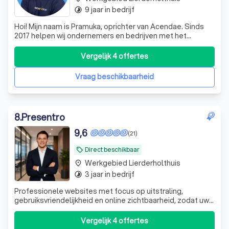
9 jaar in bedrijf
timelapse
Hoi! Mijn naam is Pramuka, oprichter van Acendae. Sinds
2017 helpen wij ondernemers en bedrijven met het
ontwerpen en ontwikkelen van professionele websites.
Wat ooit begon als een klein bedrijf is inmiddels
Vergelijk 4 offertes
uitgegroeid tot een enthousiast team van 14 collega's.
Iedere dag werken we met veel plezie
Vraag beschikbaarheid
8
.
Presentro
9,6
(21)
Direct beschikbaar
local_offer
Werkgebied Lierderholthuis
place
3 jaar in bedrijf
timelapse
Professionele websites met focus op uitstraling,
gebruiksvriendelijkheid en online zichtbaarheid, zodat uw
bedrijf online net zo professioneel overkomt als in het
echt.
Vergelijk 4 offertes