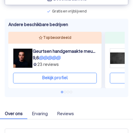
Gratis en vrijblijvend
check
Andere beschikbare bedrijven
Top beoordeeld
Geurtsen handgemaakte meubels en keukens
Z
9,6
9
23
reviews
grade
gra
Bekijk profiel
Over ons
Ervaring
Reviews