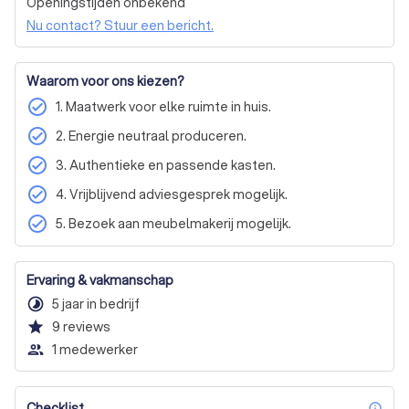
Openingstijden onbekend
TV-meubel / Dressoir
Particulier
Zakelijk
vrijblijvend adviesgesprek waar we samen uw wensen 
Nu contact? Stuur een bericht.
doornemen en de mogelijkheden verkennen. Bent u klaar 
om uw interieur naar een hoger niveau te tillen? Vraag dan 
een gratis offerte aan en laten we samen iets prachtigs 
Waarom voor ons kiezen?
creëren.
check_circle
1. Maatwerk voor elke ruimte in huis.
check_circle
2. Energie neutraal produceren.
check_circle
3. Authentieke en passende kasten.
check_circle
4. Vrijblijvend adviesgesprek mogelijk.
check_circle
5. Bezoek aan meubelmakerij mogelijk.
Ervaring & vakmanschap
timelapse
5 jaar in bedrijf
star
9
reviews
people_outline
1 medewerker
Checklist
inf