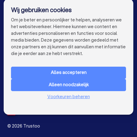
De beste bedrijven voor jou
Wij gebruiken cookies
Klusjesmannen in Lemelerveld
Meubelmakers in Amsterdam
info@trustoo.nl
Om je beter en persoonlijker te helpen, analyseren we
Meubelmakers in Rotterdam
het websiteverkeer. Hiermee kunnen we content en
advertenties personaliseren en functies voor social
Meubelmakers in Den Haag
media bieden. Deze gegevens worden gedeeld met
onze partners en zij kunnen dit aanvullen met informatie
Meubelmakers in Utrecht
keyboard_arrow_down
VOOR PARTICULIEREN
die je eerder aan ze hebt verstrekt.
Meubelmakers in Eindhoven
keyboard_arrow_down
VOOR BEDRIJVEN
Meubelmakers in Tilburg
Alles accepteren
keyboard_arrow_down
OVER TRUSTOO
Meubelmakers in Groningen
Alleen noodzakelijk
LAND
Nederland
Meubelmakers in Almere
Meubelmakers in Breda
Voorkeuren beheren
België
Duitsland
Meubelmakers in Nijmegen
Spanje
Meubelmakers in Enschede
©
2026
Trustoo
Meubelmakers in Haarlem