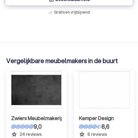
Gratis en vrijblijvend
check
Vergelijkbare meubelmakers in de buurt
Zwiers Meubelmakerij
Kemper Design
9,0
8,6
grade
grade
24
reviews
6
reviews