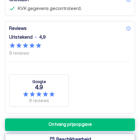
KVK gegevens gecontroleerd.
Reviews
inf
Uitstekend
•
4,9
9
reviews
Google
4.9
9
reviews
Ontvang prijsopgave
Beschikbaarheid
event_available