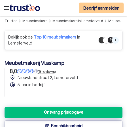
menu
Bedrijf aanmelden
Trustoo
Meubelmakers
Meubelmakers in Lemelerveld
Meubelmakerij Vlaskamp
arrow_forward_ios
arrow_forward_ios
arrow_forward_ios
Bekijk ook de
Top 10 meubelmakers
in
+
Lemelerveld
Meubelmakerij Vlaskamp
8,0
(
9
reviews
)
place
Nieuwlandstraat 2, Lemelerveld
timelapse
5 jaar in bedrijf
Ontvang prijsopgave
Beschikbaarheid
event_available