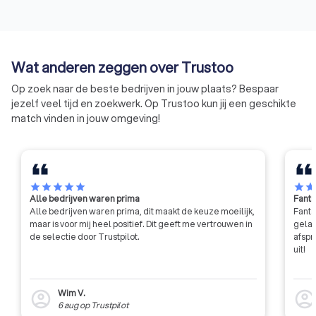
ondersteunt bouw- en
certificaten van W
infrabedrijven en heeft als doel
zekerheid bij de bo
een vitale bouwsector te bieden
verbouw van een wo
die bouwt aan een duurzame
particuliere kopers 
Wat anderen zeggen over Trustoo
vernieuwing van de
opdrachtgevers van
leefomgeving.
huurwoningen,
Op zoek naar de beste bedrijven in jouw plaats? Bespaar
zorgappartemente
jezelf veel tijd en zoekwerk. Op Trustoo kun jij een geschikte
studentenunits.
match vinden in jouw omgeving!
star
star
star
star
star
star
sta
Alle bedrijven waren prima
Fanta
Alle bedrijven waren prima, dit maakt de keuze moeilijk,
Fanta
maar is voor mij heel positief. Dit geeft me vertrouwen in
gelat
de selectie door Trustpilot.
afspr
uit!
Wim V.
account_circle
account_circl
6 aug
op
Trustpilot