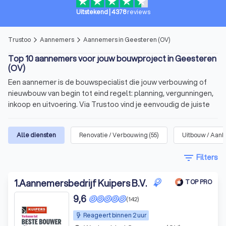
Uitstekend
|
4378
reviews
Trustoo
Aannemers
Aannemers in Geesteren (OV)
arrow_forward_ios
arrow_forward_ios
Top 10 aannemers voor jouw bouwproject in Geesteren
(OV)
Een aannemer is de bouwspecialist die jouw verbouwing of
nieuwbouw van begin tot eind regelt: planning, vergunningen,
inkoop en uitvoering. Via Trustoo vind je eenvoudig de juiste
aannemer voor jouw project. Bekijk onze top 10 aannemers in
Geesteren (OV), lees 1000+ recensies en vraag met één klik
Alle diensten
Renovatie / Verbouwing
(
55
)
Uitbouw / Aan
meerdere offertes aan.
filter_list
Filters
In het kort
Voor allerlei soorten
bouwprojecten
: verbouwing,
1
.
Aannemersbedrijf Kuipers B.V.
TOP PRO
uitbreiding of nieuwbouw.
9,6
(142)
De aannemer overziet het
bouwproces
, plant de
Reageert binnen 2 uur
uitvoering
en heeft
contact met