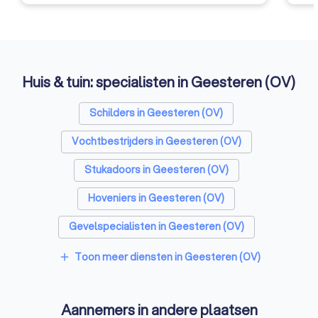
Huis & tuin: specialisten in Geesteren (OV)
Schilders in Geesteren (OV)
Vochtbestrijders in Geesteren (OV)
Stukadoors in Geesteren (OV)
Hoveniers in Geesteren (OV)
Gevelspecialisten in Geesteren (OV)
Vloerleggers in Geesteren (OV)
Toon meer diensten in Geesteren (OV)
add
Elektriciens in Geesteren (OV)
Aannemers in andere plaatsen
Isolatiebedrijven in Geesteren (OV)