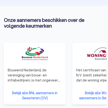
Onze aannemers beschikken over de
volgende keurmerken
Bouwend Nederland, de
Het certificaat va
vereniging van bouw- en
N.V. biedt zekerhei
infrabedrijven, is met ongeveer
dat de woning vrijwe
4300 aangesloten
afgebouwd of de k
bouwbedrijven de grootste
schadeloos wordt g
Bekijk alle BNL aannemers in
Bekijk alle W
ondernemersorganisatie in de
een faillissement v
Geesteren (OV)
aannemers in Gee
bouw. Bouwend Nederland
ondernemer voor op
verenigt, verbindt en
Daarmee brengen 