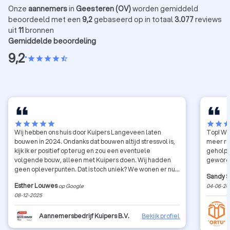
Onze
aannemers
in
Geesteren (OV)
worden gemiddeld
beoordeeld met een
9,2
gebaseerd op in totaal
3.077
reviews
uit
11
bronnen
Gemiddelde beoordeling
9,2
•
star
star
star
star
star_half
star
star
star
star
star
star
star
sta
Wij hebben ons huis door Kuipers Langeveen laten
Top! We 
bouwen in 2024. Ondanks dat bouwen altijd stressvol is,
meer ru
kijk ik er positief op terug en zou een eventuele
geholpe
volgende bouw, alleen met Kuipers doen. Wij hadden
geword
geen opleverpunten. Dat is toch uniek? We wonen er nu
Sandy 
een jaar en geen enkel gebrek ontdekt. 100% tevreden
Esther Louwes
op Google
04-06-20
over de bouw en de communicatie. Alwin, Herman
08-12-2025
nogmaals ontzettend bedankt! Foto’s zijn van de
oplevering. Was ook ontzettend netjes! En de laatste foto
is hoe het nu is.
Aannemersbedrijf Kuipers B.V.
Bekijk profiel