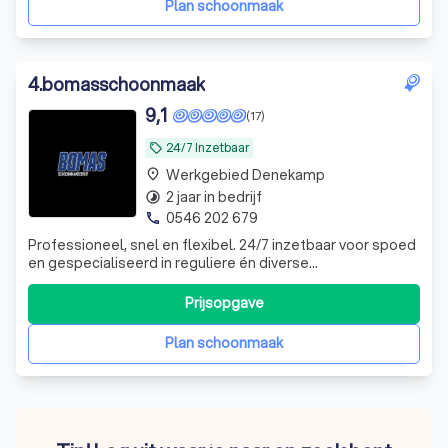
Plan schoonmaak
4
.
bomasschoonmaak
9,1
(17)
24/7 Inzetbaar
local_offer
Werkgebied Denekamp
place
2 jaar in bedrijf
timelapse
0546 202 679
phone
Professioneel, snel en flexibel. 24/7 inzetbaar voor spoed
en gespecialiseerd in reguliere én diverse
schoonmaakdiensten. Betrouwbaar in elke situatie.
Flexibel en snel opschalen.
Prijsopgave
Plan schoonmaak