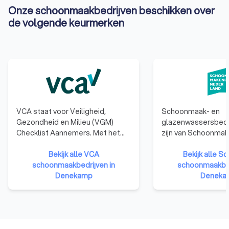
Onze schoonmaakbedrijven beschikken over
de volgende keurmerken
VCA staat voor Veiligheid,
Schoonmaak- en
Gezondheid en Milieu (VGM)
glazenwassersbedrij
Checklist Aannemers. Met het
zijn van Schoonma
behalen van het VCA-certificaat
Nederland zijn in he
laten bedrijven zien dat ze kennis
Bekijk alle VCA
het Keurmerk Schoo
Bekijk alle S
en ervaring hebben op het
schoonmaakbedrijven in
keurmerk staat voo
schoonmaakbed
gebied van veilig en gezond
Denekamp
professionaliteit en
Deneka
werken en dat het deskundige en
betrouwbaarheid. D
betrouwbare opdrachtnemers
houden zich aan we
zijn.
regelgeving, gaan 
hun personeel en 