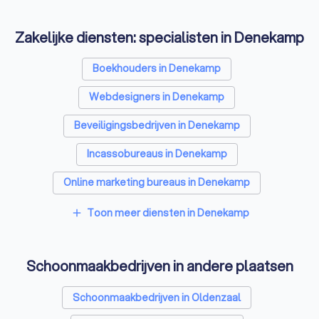
Zakelijke diensten: specialisten in Denekamp
Boekhouders in Denekamp
Webdesigners in Denekamp
Beveiligingsbedrijven in Denekamp
Incassobureaus in Denekamp
Online marketing bureaus in Denekamp
Tekstschrijvers in Denekamp
Toon meer diensten in Denekamp
add
Vertaalbureaus in Denekamp
Schoonmaakbedrijven in andere plaatsen
SEO-specialisten in Denekamp
Grafisch ontwerpers in Denekamp
Schoonmaakbedrijven in Oldenzaal