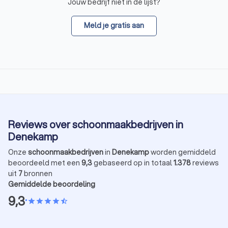
Jouw bedrijf niet in de lijst?
Meld je gratis aan
Reviews over schoonmaakbedrijven in
Denekamp
Onze
schoonmaakbedrijven
in
Denekamp
worden gemiddeld
beoordeeld met een
9,3
gebaseerd op in totaal
1.378
reviews
uit
7
bronnen
Gemiddelde beoordeling
9,3
•
star
star
star
star
star_half