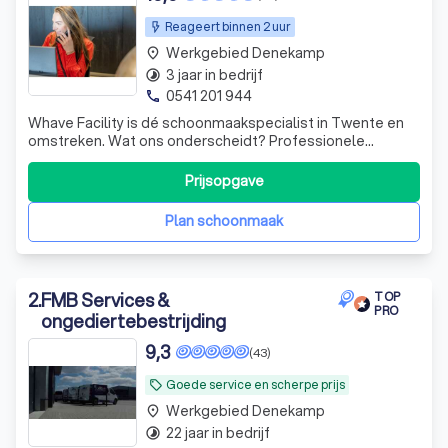
Reageert binnen 2 uur
Werkgebied Denekamp
place
3 jaar in bedrijf
timelapse
0541 201 944
phone
Whave Facility is dé schoonmaakspecialist in Twente en
omstreken. Wat ons onderscheidt? Professionele
schoonmaakdiensten met een sterke focus op
Duurzaamheid en lokaal ondernemerschap.
Prijsopgave
Plan schoonmaak
2
.
FMB Services &
TOP
PRO
ongediertebestrijding
9,3
(43)
Goede service en scherpe prijs
local_offer
Werkgebied Denekamp
place
22 jaar in bedrijf
timelapse