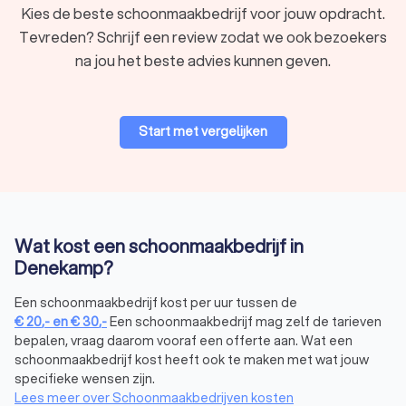
Kies de beste schoonmaakbedrijf voor jouw opdracht.
Intensieve reiniging en ontsmetting van sanitair
Tevreden? Schrijf een review zodat we ook bezoekers
Afnemen van houtwerk zoals plinten, kozijnen en deuren
Intensieve aanpak van aanslag of/en schimmel
na jou het beste advies kunnen geven.
Schoonmaken van de ventilatieroosters
Een professioneel en ervaren schoonmaak-team neemt je
hele woning of pand, of een specifieke ruimte, grondig onder
Start met vergelijken
handen. Spreek van tevoren af welke werkzaamheden het
meeste aandacht verdienen.
Glazenwasser in Denekamp
Zoek je een glazenwasser in Denekamp om je ramen weer te
Wat kost een schoonmaakbedrijf in
laten glanzen? Een professionele glazenwasser zorgt ervoor
Denekamp?
dat je ramen streeploos schoon worden, zowel aan de
binnen- als de buitenkant. Of het nu gaat om een eenmalige
Een schoonmaakbedrijf kost per uur tussen de
schoonmaak of periodiek onderhoud, een ervaren
€
20
,-
en
€
30
,-
Een schoonmaakbedrijf mag zelf de tarieven
bepalen, vraag daarom vooraf een offerte aan. Wat een
glazenwasser zorgt dat je altijd kunt genieten van een helder
schoonmaakbedrijf kost heeft ook te maken met wat jouw
uitzicht. Laat je ramen professioneel reinigen door een
specifieke wensen zijn.
betrouwbare glazenwasser uit Denekamp en geef je woning
Lees meer over Schoonmaakbedrijven kosten
of pand een frisse, verzorgde uitstraling.