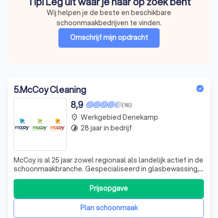
Tip! Leg uit waar je naar op zoek bent
Wij helpen je de beste en beschikbare
schoonmaakbedrijven te vinden.
Omschrijf mijn opdracht
5
.
McCoy Cleaning
8,9
(16)
Werkgebied Denekamp
place
28 jaar in bedrijf
timelapse
McCoy is al 25 jaar zowel regionaal als landelijk actief in de
schoonmaakbranche. Gespecialiseerd in glasbewassing,
horeca- reguliere schoonmaak, opleveringsschoonmaak,
ultrasoonreiniging, tapijt- en meubelreiniging en
Prijsopgave
vloeronderhoud. Naast de schoonmaakactiviteiten levert
McCoy ook vanuit zijn groo
Plan schoonmaak