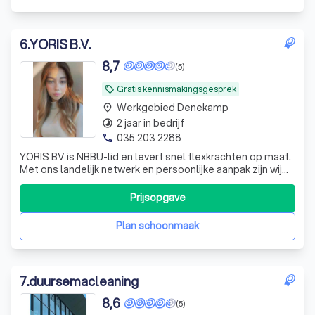
6
.
YORIS B.V.
8,7
(5)
Gratis kennismakingsgesprek
local_offer
Werkgebied Denekamp
place
2 jaar in bedrijf
timelapse
035 203 2288
phone
YORIS BV is NBBU-lid en levert snel flexkrachten op maat.
Met ons landelijk netwerk en persoonlijke aanpak zijn wij
uw betrouwbare partner in personeelsbemiddeling.
Flexibel, betrokken, professioneel!
Prijsopgave
Plan schoonmaak
7
.
duursemacleaning
8,6
(5)