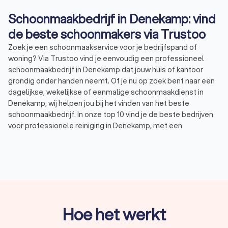
Schoonmaakbedrijf in Denekamp: vind
de beste schoonmakers via Trustoo
Zoek je een schoonmaakservice voor je bedrijfspand of
woning? Via Trustoo vind je eenvoudig een professioneel
schoonmaakbedrijf in Denekamp dat jouw huis of kantoor
grondig onder handen neemt. Of je nu op zoek bent naar een
dagelijkse, wekelijkse of eenmalige schoonmaakdienst in
Denekamp, wij helpen jou bij het vinden van het beste
schoonmaakbedrijf. In onze top 10 vind je de beste bedrijven
voor professionele reiniging in Denekamp, met een
gemiddelde Trustoo-score van 8.8. Wil je zelf een vergelijking
maken? bekijk de 1000+ reviews die andere gebruikers
achterlieten of vraag direct tot vier offertes aan bij
schoonmaakbedrijven in Denekamp om kosten te vergelijken.
Op deze manier vind je eenvoudig een reinigingsbedrijf in
Denekamp dat bij jouw wensen en budget past.
Hoe het werkt