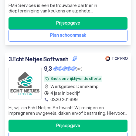
FMB Services is een betrouwbare partner in
dieptereiniging van keukens en algehele
plaagdierbeheersing. Onze specialisten zijn VCA, IPM en
NBC gecertificeerd en hebben jarenlange ervaring in hun
Prijsopgave
vakgebied. Wij zijn landelijk actief voor een dieptereiniging
en voor de ongediertebestrijding voorname
Plan schoonmaak
3
.
Echt Netjes Softwash
TOP PRO
9,3
(98)
Snel een vrijblijvende offerte
local_offer
Werkgebied Denekamp
place
4 jaar in bedrijf
timelapse
0320 201 699
phone
Hi, wij zijn Echt Netjes Softwash! Wij reinigen en
impregneren uw gevels, daken en/of bestrating. Hiervoor
kunnen wij gebruik maken van verschillende
reinigingsmethodes zoals Softwash en stoomreiniging.
Prijsopgave
Met softwash wordt uw woning met lage druk gereinigd
dus geen hogedrukreiniging, waardoor uw st