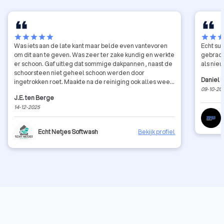
star
star
star
star
star
star
star
sta
Was iets aan de late kant maar belde even vantevoren
Echt su
om dit aan te geven. Was zeer ter zake kundig en werkte
gebrach
er schoon. Gaf uitleg dat sommige dakpannen , naast de
als nieu
schoorsteen niet geheel schoon werden door
Daniel 
ingetrokken roet. Maakte na de reiniging ook alles weer
09-10-20
schoon ; dakgoot , ramen , muren en tegels werden
J.E. ten Berge
schoongespoten. De ramen met osmose water en zelfs
14-12-2025
de auto werd even meegenomen. Het dak is er zeer van
opgeknapt voor een redelijke prijs. TOP.
Echt Netjes Softwash
Bekijk profiel