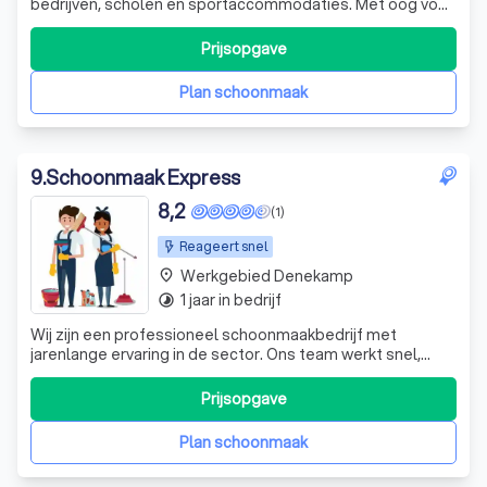
bedrijven, scholen en sportaccommodaties. Met oog voor
kwaliteit en detail verzorgen wij de dagelijkse
schoonmaak van kantoorpanden, zodat medewerkers
Prijsopgave
iedere ochtend in een frisse en representatieve omgeving
kunnen starten. Naast reguliere schoonmaak
Plan schoonmaak
9
.
Schoonmaak Express
8,2
(1)
Reageert snel
Werkgebied Denekamp
place
1 jaar in bedrijf
timelapse
Wij zijn een professioneel schoonmaakbedrijf met
jarenlange ervaring in de sector. Ons team werkt snel,
efficiënt en met oog voor detail. Wij begrijpen hoe
belangrijk een schone leef- en werkomgeving is, en
Prijsopgave
zorgen ervoor dat jij hier geen omkijken naar hebt.
Plan schoonmaak