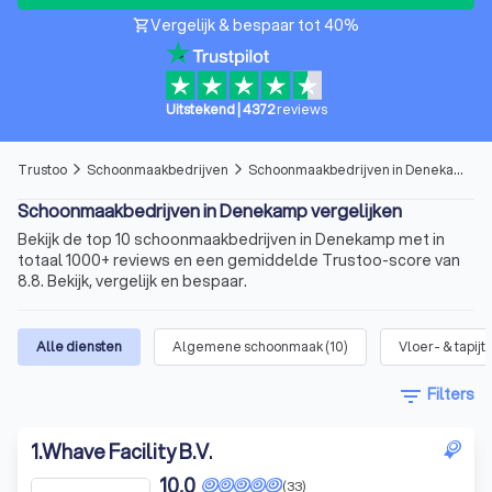
Vergelijk & bespaar tot 40%
shopping_cart
Uitstekend
|
4372
reviews
Trustoo
Schoonmaakbedrijven
Schoonmaakbedrijven in Denekamp
arrow_forward_ios
arrow_forward_ios
Schoonmaakbedrijven in Denekamp vergelijken
Bekijk de top 10 schoonmaakbedrijven in Denekamp met in
totaal 1000+ reviews en een gemiddelde Trustoo-score van
8.8. Bekijk, vergelijk en bespaar.
Alle diensten
Algemene schoonmaak
(
10
)
Vloer- & tapij
filter_list
Filters
1
.
Whave Facility B.V.
10,0
(33)