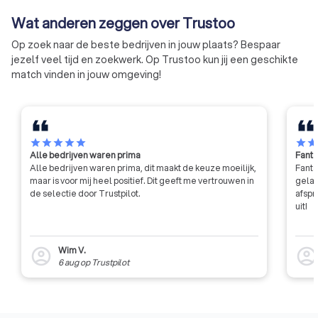
financiële en perso
administratie op or
Wat anderen zeggen over Trustoo
Op zoek naar de beste bedrijven in jouw plaats? Bespaar
jezelf veel tijd en zoekwerk. Op Trustoo kun jij een geschikte
match vinden in jouw omgeving!
star
star
star
star
star
star
sta
Alle bedrijven waren prima
Fanta
Alle bedrijven waren prima, dit maakt de keuze moeilijk,
Fanta
maar is voor mij heel positief. Dit geeft me vertrouwen in
gelat
de selectie door Trustpilot.
afspr
uit!
Wim V.
account_circle
account_circl
6 aug
op
Trustpilot