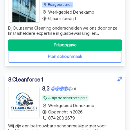
Reageert snel
Werkgebied Denekamp
place
6 jaar in bedrijf
timelapse
Bij Duursema Cleaning onderscheiden we ons door onze
kristalheldere expertise in glasbewassing. en
schoonmaakwerkzwaamheden Wij garanderen streeploze
resultaten, of het nu gaat om eenmalige of periodieke
Prijsopgave
klussen. Laat uw pand stralen en vraag vandaag nog een
gratis offerte aan om te ontdekken wat w
Plan schoonmaak
8
.
Cleanforce 1
8,3
(1)
Altijd de scherpste prijs
local_offer
Werkgebied Denekamp
place
Opgericht in 2026
timelapse
074 203 2879
phone
Wij zijn een betrouwbare schoonmaakpartner voor