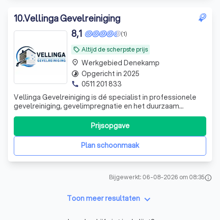
10
.
Vellinga Gevelreiniging
8,1
(1)
Altijd de scherpste prijs
local_offer
Werkgebied Denekamp
place
Opgericht in 2025
timelapse
0511 201 833
phone
Vellinga Gevelreiniging is dé specialist in professionele
gevelreiniging, gevelimpregnatie en het duurzaam
herstellen van de uitstraling van woningen en
bedrijfspanden. Met een persoonlijke aanpak, moderne
Prijsopgave
apparatuur en de juiste reinigingstechnieken zorgen wij
voor een veilig, grondig en langdurig
Plan schoonmaak
Bijgewerkt: 06-08-2026 om 08:35
info
keyboard_arrow_down
Toon meer resultaten