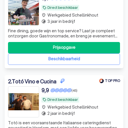
Direct beschikbaar
local_offer
Werkgebied Schellinkhout
place
3 jaar in bedrijf
timelapse
Fine dining, goede wijn en top service? Laat je compleet
ontzorgen door Gastronomade, en breng je evenement
naar een hoger niveau. Gastronomade is begonnen als
een oude brandweerwagen omgebouwd tot een wijn &
Prijsopgave
spijs foodtruck die de 1 + 1 = 3 mentaliteit waarmaakt, en
nu is uitgegroeid tot private d
Beschikbaarheid
2
.
Totó Vino e Cucina
TOP PRO
9,9
(45)
Direct beschikbaar
local_offer
Werkgebied Schellinkhout
place
2 jaar in bedrijf
timelapse
Totó is een vooraanstaande Italiaanse cateringdienst
gevestigd in Haarlem, met een liefde voor hoogwaardige