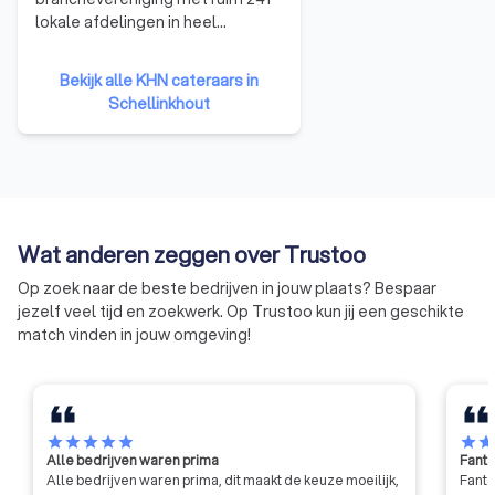
lokale afdelingen in heel
Nederland. KHN
vertegenwoordigt ruim 19.000
Bekijk alle KHN cateraars in
horecaondernemingen, die zijn
Schellinkhout
aangesloten bij één van de lokale
KHN-afdelingen. Zo zijn de
horecaondernemers goed
vertegenwoordigd in elke regio,
elke stad en elk dorp.
Wat anderen zeggen over Trustoo
Op zoek naar de beste bedrijven in jouw plaats? Bespaar
jezelf veel tijd en zoekwerk. Op Trustoo kun jij een geschikte
match vinden in jouw omgeving!
star
star
star
star
star
star
sta
Alle bedrijven waren prima
Fanta
Alle bedrijven waren prima, dit maakt de keuze moeilijk,
Fanta