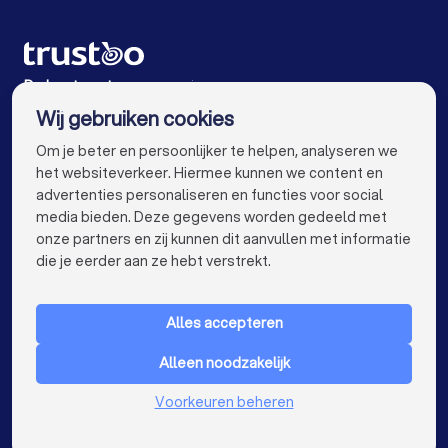
Cateraars in Eindhoven
Cateraars in Tilburg
Cateraars in Groningen
Cateraars in Almere
De beste cateraars voor jou
Wij gebruiken cookies
Cateraars in Breda
Cateraars in Nijmegen
info@trustoo.nl
Om je beter en persoonlijker te helpen, analyseren we
Cateraars in Enschede
Cateraars in Haarlem
het websiteverkeer. Hiermee kunnen we content en
advertenties personaliseren en functies voor social
Cateraars in Arnhem
Cateraars in Amersfoort
media bieden. Deze gegevens worden gedeeld met
onze partners en zij kunnen dit aanvullen met informatie
Cateraars in Apeldoorn
Cateraars in Den Bosch
keyboard_arrow_down
VOOR PARTICULIEREN
die je eerder aan ze hebt verstrekt.
Cateraars in Maastricht
Cateraars in Leiden
keyboard_arrow_down
VOOR BEDRIJVEN
Cateraars in Dordrecht
Cateraars in Zoetermeer
Alles accepteren
keyboard_arrow_down
OVER TRUSTOO
Cateraars bij jou in de buurt
Alleen noodzakelijk
LAND
Nederland
Voorkeuren beheren
België
Duitsland