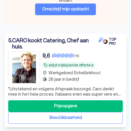
vinden.
Omschrijf mijn opdracht
5
.
CARO kookt Catering, Chef aan
TOP
PRO
huis.
9,6
(74)
altijd vrijblijvende offerte e
local_offer
Werkgebied Schellinkhout
place
26 jaar in bedrijf
timelapse
"
Uitstekend en volgens Afspraak bezorgd. Caro denkt
mee in het hele proces. Italiaans eten was super vers en
super lekker. Zeker een aanrader
"
Prijsopgave
Beschikbaarheid