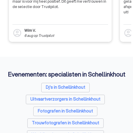
maar is voor mij heel positief. Dit geeft me vertrouwen in
gelat
de selectie door Trustpilot.
afspr
uit!
Wim V.
account_circle
account_circl
6 aug
op
Trustpilot
Evenementen: specialisten in Schellinkhout
Dj's in Schellinkhout
Uitvaartverzorgers in Schellinkhout
Fotografen in Schellinkhout
Trouwfotografen in Schellinkhout