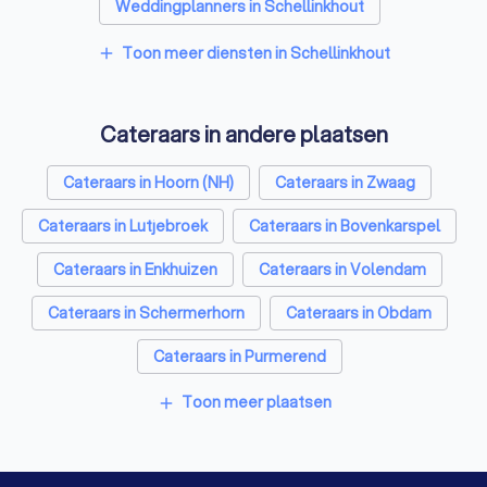
Weddingplanners in Schellinkhout
Videografen in Schellinkhout
Toon meer diensten in Schellinkhout
add
Cateraars in andere plaatsen
Cateraars in Hoorn (NH)
Cateraars in Zwaag
Cateraars in Lutjebroek
Cateraars in Bovenkarspel
Cateraars in Enkhuizen
Cateraars in Volendam
Cateraars in Schermerhorn
Cateraars in Obdam
Cateraars in Purmerend
Cateraars in Heerhugowaard
Toon meer plaatsen
add
Cateraars in Amsterdam
Cateraars in Rotterdam
Cateraars in Den Haag
Cateraars in Utrecht