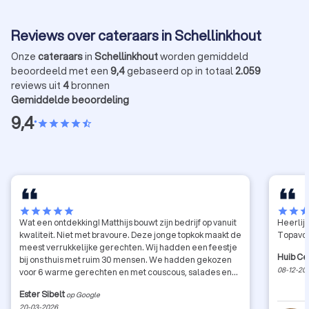
Reviews over cateraars in Schellinkhout
Onze
cateraars
in
Schellinkhout
worden gemiddeld
beoordeeld met een
9,4
gebaseerd op in totaal
2.059
reviews uit
4
bronnen
Gemiddelde beoordeling
9,4
•
star
star
star
star
star_half
star
star
star
star
star
star
star
sta
Wat een ontdekking! Matthijs bouwt zijn bedrijf op vanuit
Heerlij
kwaliteit. Niet met bravoure. Deze jonge topkok maakt de
Topavo
meest verrukkelijke gerechten. Wij hadden een feestje
Huib C
bij ons thuis met ruim 30 mensen. We hadden gekozen
08-12-20
voor 6 warme gerechten en met couscous, salades en
toetjes. Elk gerecht was raak, smaakvol en met veel
Ester Sibelt
op Google
aandacht bereid. Onze gasten waren echt zeer verrast!
20-03-2026