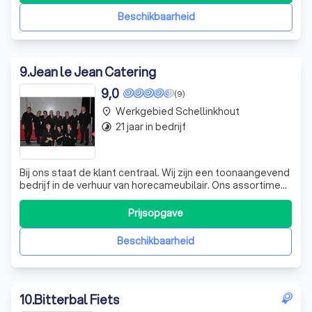
we naar voorkeuren, stijlen,
Beschikbaarheid
9
.
Jean le Jean Catering
9,0
(9)
Werkgebied Schellinkhout
place
21 jaar in bedrijf
timelapse
Bij ons staat de klant centraal. Wij zijn een toonaangevend
bedrijf in de verhuur van horecameubilair. Ons assortiment
is breed en divers, variërend van stoelen en tafels tot
borden en bestek. Wij begrijpen dat elk evenement uniek
Prijsopgave
is en streven ernaar om aan al uw behoeften te voldoen
met onze hoogw
Beschikbaarheid
10
.
Bitterbal Fiets