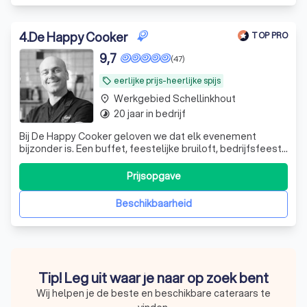
4
.
De Happy Cooker
TOP PRO
9,7
(47)
eerlijke prijs-heerlijke spijs
local_offer
Werkgebied Schellinkhout
place
20 jaar in bedrijf
timelapse
Bij De Happy Cooker geloven we dat elk evenement
bijzonder is. Een buffet, feestelijke bruiloft, bedrijfsfeest,
etc. met onze catering staan wij klaar om jouw culinaire
wensen te vervullen.
Prijsopgave
Beschikbaarheid
Tip! Leg uit waar je naar op zoek bent
Wij helpen je de beste en beschikbare cateraars te