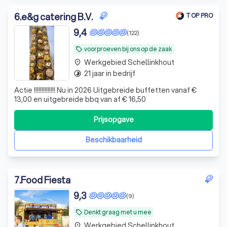
6
.
e&g catering B.V.
TOP PRO
9,4
(122)
voorproeven bij ons op de zaak
local_offer
Werkgebied Schellinkhout
place
21 jaar in bedrijf
timelapse
Actie !!!!!!!!!!!!!! Nu in 2026 Uitgebreide buffetten vanaf €
13,00 en uitgebreide bbq van af € 16,50
Prijsopgave
Beschikbaarheid
7
.
Food Fiesta
9,3
(9)
Denkt graag met u mee
local_offer
Werkgebied Schellinkhout
place