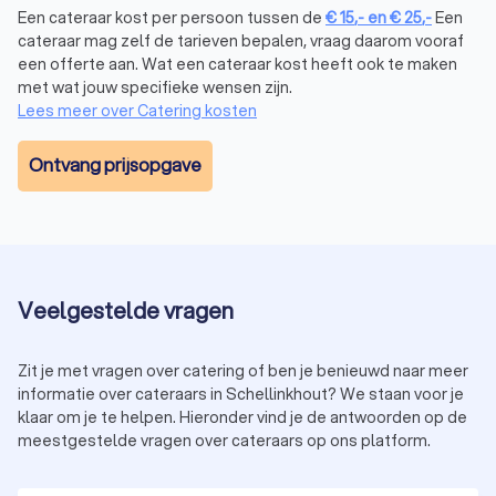
je gaan voor een uitgebreide barbecue, Midden-Oosterse
Een cateraar kost per persoon tussen de
€
15
,-
en
€
25
,-
Een
mezze of traditionele Hollandse hapjes. Of je nu kiest voor
cateraar mag zelf de tarieven bepalen, vraag daarom vooraf
een luxe diner, een informeel buffet of streetfood, er is altijd
een offerte aan. Wat een cateraar kost heeft ook te maken
een cateraar die jouw favoriete keuken tot in de puntjes
met wat jouw specifieke wensen zijn.
verzorgt.
Lees meer over Catering kosten
Ontvang prijsopgave
Waarom kiezen voor een professionele
cateraar in Schellinkhout?
Het inschakelen van een professionele cateraar voor jouw
evenement in Schellinkhout biedt veel voordelen:
Ervaring:
een cateraar uit Schellinkhout heeft de kennis
en expertise om een menu samen te stellen dat past bij
Veelgestelde vragen
jouw evenement, van een bedrijfsborrel tot een
verjaardagscatering.
Kwaliteit:
verse ingrediënten, professionele bereiding
Zit je met vragen over catering of ben je benieuwd naar meer
en stijlvolle presentatie zorgen voor een onvergetelijke
informatie over cateraars in Schellinkhout? We staan voor je
culinaire ervaring.
klaar om je te helpen. Hieronder vind je de antwoorden op de
Gemak:
van het bestellen van hapjes voor een feestje
meestgestelde vragen over cateraars op ons platform.
tot het regelen van een complete catering voor
bedrijven, een cateraar neemt je alle zorgen uit handen.