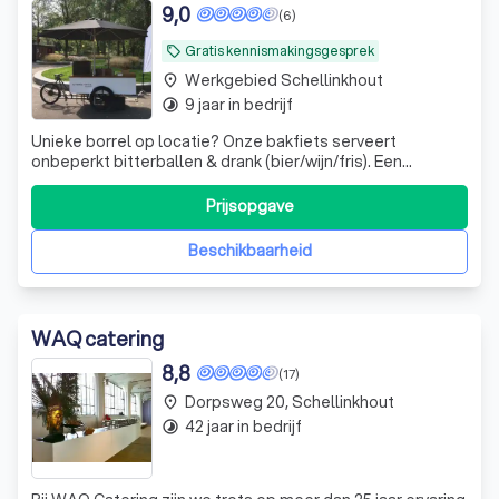
9,0
(6)
Gratis kennismakingsgesprek
local_offer
Werkgebied Schellinkhout
place
9 jaar in bedrijf
timelapse
Unieke borrel op locatie? Onze bakfiets serveert
onbeperkt bitterballen & drank (bier/wijn/fris). Een
compleet arrangement voor een vaste prijs. Boek nu de
sfeermaker!
Prijsopgave
Beschikbaarheid
WAQ catering
8,8
(17)
Dorpsweg 20, Schellinkhout
place
42 jaar in bedrijf
timelapse