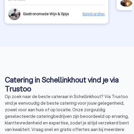
Heet gebracht en met de warmtepotjes bleef het heel
lang warm. We hebben zelf voor de wijn gezorgd, dus
daar kan ik niks over zeggen maar ik heb er wel een idee
Gastronomade Wijn & Spijs
Bekijk profiel
bij gezien het heerlijke eten... We hadden ook statafels
en wijnglazen gevraagd en deze werden keurig
meegeleverd. De communicatie ook dik in orde. Goed
bereikbaar, alles kan, prettig in omgang. Ik begreep dat
hij in Fryslân nog niet zoveel vraag heeft, maar dat is
denk ik omdat hij nog aan de marketing moet werken en
dus nog onbekend is. Met deze review hoop ik daar een
klein beetje aan bij te dragen.
Catering in Schellinkhout vind je via
Trustoo
Op zoek naar de beste cateraar in Schellinkhout? Via Trustoo
vind je eenvoudig de beste catering voor jouw gelegenheid,
zowel voor aan huis of op locatie. Onze zorgvuldig
geselecteerde cateringbedrijven zijn beoordeeld op ervaring,
klanttevredenheid en expertise, zodat je altijd verzekerd bent
van kwaliteit. Vraag snel en gratis offertes aan bij meerdere