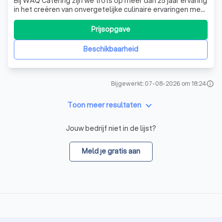
Bij WAQ Catering zijn we trots op meer dan 25 jaar ervaring
in het creëren van onvergetelijke culinaire ervaringen met
de authentieke Indonesische keuken. Wij brengen de
warme, gastvrije sfeer van Indonesië naar elke locatie, of
Prijsopgave
het nu gaat om een intiem feest, een groot evenement of
een bedrijfsbij
Beschikbaarheid
Bijgewerkt: 07-08-2026 om 18:24
info
keyboard_arrow_down
Toon meer resultaten
Jouw bedrijf niet in de lijst?
Meld je gratis aan