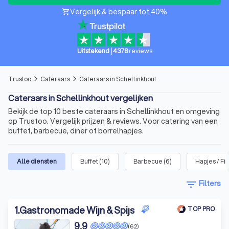
Vergelijk & bespaar tot 40%
shopping_cart
Uitstekend
|
4378
reviews
Trustoo
Cateraars
Cateraars in Schellinkhout
arrow_forward_ios
arrow_forward_ios
Cateraars in Schellinkhout vergelijken
Bekijk de top 10 beste cateraars in Schellinkhout en omgeving
op Trustoo. Vergelijk prijzen & reviews. Voor catering van een
buffet, barbecue, diner of borrelhapjes.
Alle diensten
Buffet
(
10
)
Barbecue
(
6
)
Hapjes / Fi
filter_list
Filters
1
.
Gastronomade Wijn & Spijs
TOP PRO
9,9
(62)