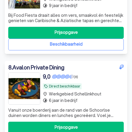
9 jaar in bedrijf
timelapse
Bij Food Fiesta draait alles om vers, smaakvol én feestelijk
genieten van Caribische & Aziatische tapas en gerechten
– En onze kleurrijke foodtruck tovert elke locatie om tot
een vrolijke hotspot!
Prijsopgave
Beschikbaarheid
8
.
Avalon Private Dining
9,0
(8)
Direct beschikbaar
local_offer
Werkgebied Schellinkhout
place
6 jaar in bedrijf
timelapse
Vanuit onze boerderij aan de rand van de Schoorlse
duinen worden diners en lunches gecreëerd. Voel je
welkom op ‘t landgoed Avalon of laat je op locatie in de
watten leggen. Al 4 jaar mogen wij onze gasten voorzien
Prijsopgave
van een op maat gemaakte service. Samen met jou kijken