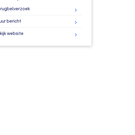
rugbelverzoek
uur bericht
kijk website
ine