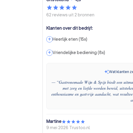
62 reviews uit
2 bronnen
Klanten over dit bedrijf:
+
Heerlijk eten
(
15
x)
+
Vriendelijke bediening
(
8
x)
Wat klanten z
— “
Gastronomade Wijn & Spijs biedt een uitmun
met zorg en liefde worden bereid, uitstek
enthousiasme en gastvrije aandacht, wat resulteer
a
Martine
9 mei 2026
Trustoo.nl