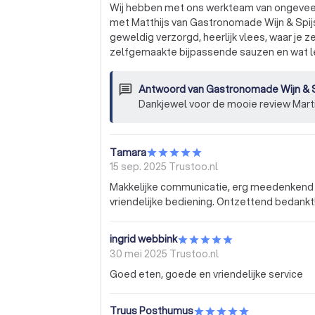
Wij hebben met ons werkteam van ongevee
met Matthijs van Gastronomade Wijn & Spijs op een camping in de provincie Groningen. Het was
geweldig verzorgd, heerlijk vlees, waar je 
zelfgemaakte bijpassende sauzen en wat le
de drankjes waren zeer goed geregeld, all
Volgende kee als er weer een BBQ geregeld
Antwoord van
Gastronomade Wijn & S
opnemen met Matthijs van Gastronomade Wi
Dankjewel voor de mooie review Mart
Tamara
15 sep. 2025
Trustoo.nl
Makkelijke communicatie, erg meedenkend e
vriendelijke bediening. Ontzettend bedankt
ingrid webbink
30 mei 2025
Trustoo.nl
Goed eten, goede en vriendelijke service
Truus Posthumus