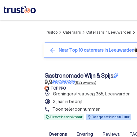
Trustoo
Cateraars
Cateraars in Leeuwarden
arrow_forward_ios
arrow_forward_ios
arrow_forward_ios
arrow_back
Naar Top 10 cateraars in Leeuwarden
Gastronomade Wijn & Spijs
9,9
(
62
reviews
)
TOP PRO
place
Groningerstraatweg 355, Leeuwarden
timelapse
3 jaar in bedrijf
Toon telefoonnummer
phone
Direct beschikbaar
Reageert binnen 1 uur
Over ons
Ervaring
Reviews
FA