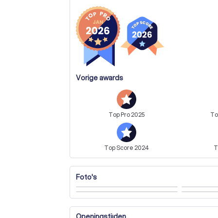
wat voor gelegenheid dan ook? Gastronomad
mij een gepersonaliseerd wijn & spijs menu o
Interesse? 
Vorige awards
Top
Pro
2025
T
Top
Score
2024
T
Foto's
Openingstijden