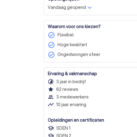
Vandaag geopend
Waarom voor ons kiezen?
check_circle
Flexibel
check_circle
Hoge kwaliteit
check_circle
Ongedwongen sfeer
Ervaring & vakmanschap
timelapse
3 jaar in bedrijf
star
62
reviews
people_outline
3 medewerkers
timeline
10 jaar ervaring
Opleidingen en certificaten
SDEN 1
SDEN 2