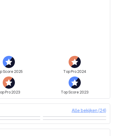
e regelt het! Laat je verrassen of stel samen met 
p en laat het op locatie verzorgen.

op
Score
2025
Top
Pro
2024
op
Pro
2023
Top
Score
2023
Alle bekijken (24)