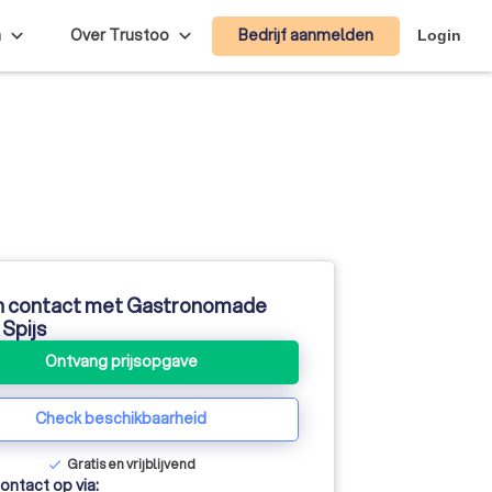
Bedrijf aanmelden
n
Over Trustoo
Login
n contact met Gastronomade
 Spijs
Ontvang prijsopgave
Check beschikbaarheid
Gratis en vrijblijvend
check
ntact op via: