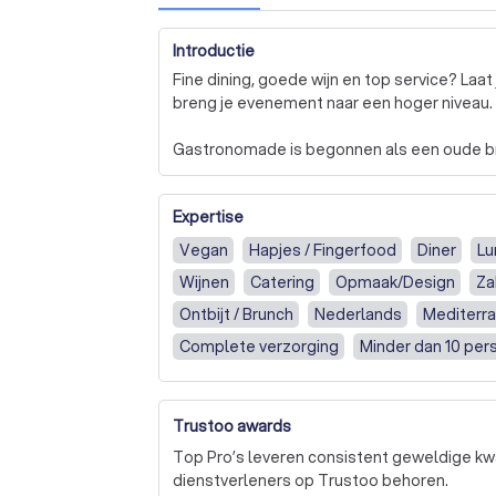
Introductie
Fine dining, goede wijn en top service? La
breng je evenement naar een hoger niveau.

Gastronomade is begonnen als een oude b
foodtruck die de 1 + 1 = 3 mentaliteit waarma
en prive chef. Dit allemaal door mooie wijn
Expertise
kwaliteit en duurzaamheid. Wil je geen wijn
uiteraard ook!

Vegan
Hapjes / Fingerfood
Diner
Lu
Wijnen
Catering
Opmaak/Design
Za
Gastronomade heeft een flexibel concept me
zich graag aan naar zijn omgeving om de bes
Ontbijt / Brunch
Nederlands
Mediterr
Compleet vegan, fine dining of gewoon een l
Complete verzorging
Minder dan 10 per
Meer dan 75 personen
Gastronomade is inzetbaar op nagenoeg alle
zakelijk. Verder is de wagen ook in staat br
Trustoo awards
verzorgen.

Top Pro’s leveren consistent geweldige kwa
Wil jij een georganiseerde wijn en spijs erva
dienstverleners op Trustoo behoren.