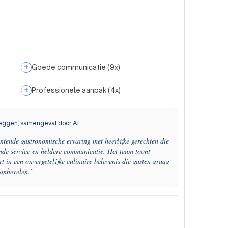
+
Goede communicatie
(
9
x)
+
Professionele aanpak
(
4
x)
eggen, samengevat door AI
tende gastronomische ervaring met heerlijke gerechten die
ende service en heldere communicatie. Het team toont
t in een onvergetelijke culinaire belevenis die gasten graag
anbevelen.
”