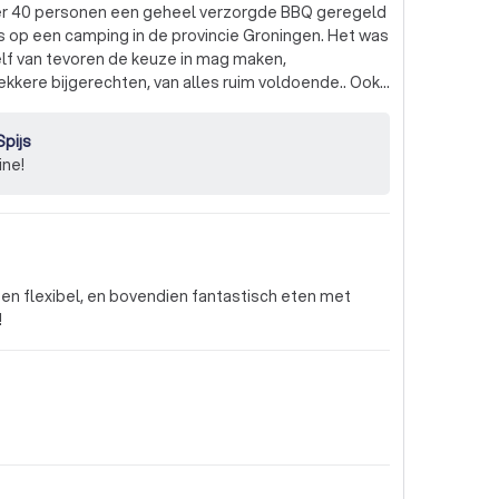
r 40 personen een geheel verzorgde BBQ geregeld
zelf van tevoren de keuze in mag maken,
kkere bijgerechten, van alles ruim voldoende.. Ook
ies wat je vroeg op de BBQ hadden ze meegebracht.
 gaat worden, zal ik ook zeker weer contact
pijs
jn & Spijs!
ine!
n flexibel, en bovendien fantastisch eten met
!