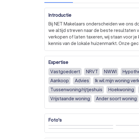
Introductie
Bij NET Makelaars onderscheiden we ons doo
we altijd streven naar de beste resultaten v
verkopen of laten taxeren, wij staan voor j
kennis van de lokale huizenmarkt. Onze gec
factoren in overweging om een objectieve wa
geïnformeerd bent.

Expertise
We begrijpen dat het aan- en verkopen van e
Vastgoedcert
NRVT
NWWI
Hypoth
ontzorgen we je volledig, van de eerste bezi
Aankoop
Advies
Ik wil mijn woning ve
sterk lokaal netwerk en een team van desk
enkel detail over het hoofd ziet. 

Tussenwoning/rijtjeshuis
Hoekwoning
Vrijstaande woning
Ander soort woning
Bij NET Makelaars geloven we in transparan
Begeleiding bij het zoeken en kopen van 
stap voor stap en zorgen ervoor dat je je al
voor jou kunnen betekenen? Vraag vandaag 
Bod uitbrengen op een koopwoning
I wa
Foto's
mogelijkheden!
A valuation