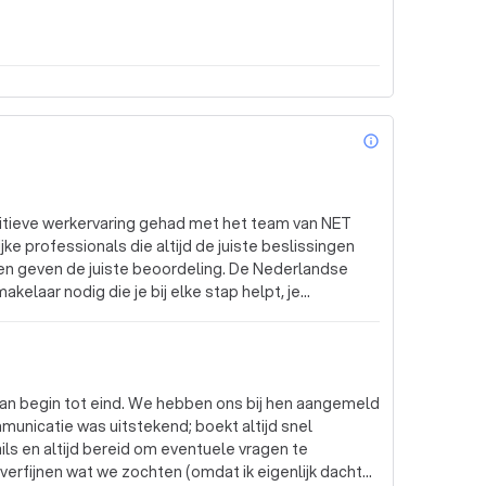
info_outl
sitieve werkervaring gehad met het team van NET
jke professionals die altijd de juiste beslissingen
k en geven de juiste beoordeling. De Nederlandse
kelaar nodig die je bij elke stap helpt, je
t. Net Makelaar is precies dat bureau. (Origineel) I
nce with the team at NET Makelaars. Roxanne and
ays make the right decisions for their clients. They
ment. The Dutch housing market is crazy and as an
van begin tot eind. We hebben ons bij hen aangemeld
d at every step, understands your needs, guides
municatie was uitstekend; boekt altijd snel
ly that agency. (Vertaald door Google) Ik heb een
ils en altijd bereid om eventuele vragen te
 team van NET Makelaars. Roxanne en Frans zijn
erfijnen wat we zochten (omdat ik eigenlijk dacht
uiste beslissingen nemen voor hun klanten. Ze zijn