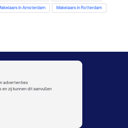
akelaars in Amsterdam
Makelaars in Rotterdam
oningen
Makelaars in Almere
Makelaars in Breda
elaars in Apeldoorn
Makelaars in Den Bosch
laars in Zoetermeer
OO
LAND
Nederland
ustoo
België
en advertenties
Duitsland
n zij kunnen dit aanvullen
Spanje
orwaarden