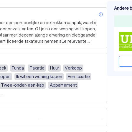
Andere b
info_outl
r een persoonlijke en betrokken aanpak, waarbij 
oor onze klanten. Of je nu een woning wilt kopen, 
e klaar met decennialange ervaring en diepgaande 
ertificeerde taxateurs nemen alle relevante 
arde te bepalen, zodat je altijd goed 
en huis een tijdrovend proces kan zijn. Daarom 
eek
Funda
Taxatie
Huur
Verkoop
chtigingen tot de uiteindelijke overdracht. Met een 
rkopen
Ik wil een woning kopen
Een taxatie
undige makelaars zorgen we ervoor dat je geen 
Twee-onder-een-kap
Appartement
tie en heldere communicatie. We begeleiden je 
een koopwoning
tijd ondersteund voelt. Ben je benieuwd naar wat wij 
nog een gratis waardebepaling aan en ontdek de 
nt to sell my home
I want to buy a home