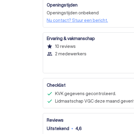
Openingstijden
Openingstijden onbekend
Nu contact? Stuur een bericht.
Ervaring & vakmanschap
star
10
reviews
people_outline
2 medewerkers
Checklist
KVK gegevens gecontroleerd.
Lidmaatschap VGC deze maand geverif
Reviews
Uitstekend
•
4,6