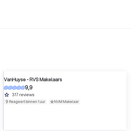
VanHuyse - RVS Makelaars
9,9
grade
317
reviews
Reageert binnen 1 uur
NVM Makelaar