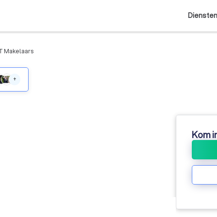
Dienste
T Makelaars
+
Kom i