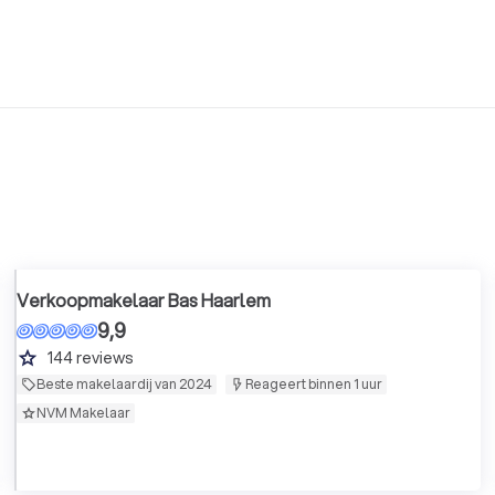
Verkoopmakelaar Bas Haarlem
9,9
grade
144
reviews
Beste makelaardij van 2024
Reageert binnen 1 uur
NVM Makelaar