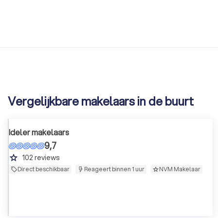
Vergelijkbare makelaars in de buurt
Ideler makelaars
9,7
grade
102
reviews
Direct beschikbaar
Reageert binnen 1 uur
NVM Makelaar