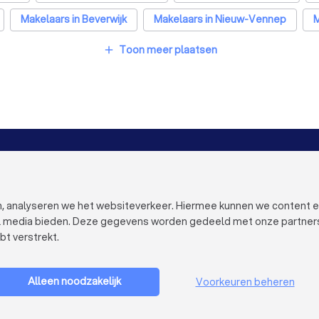
Makelaars in Beverwijk
Makelaars in Nieuw-Vennep
M
elaars in Eindhoven
Makelaars in Tilburg
Makelaars in Gr
Toon meer plaatsen
add
e
Makelaars in Arnhem
Makelaars in Amersfoort
Mak
cht
Makelaars in Leiden
Makelaars in Dordrecht
Make
VOOR BEDRIJVEN
OVER TRUST
Bedrijfsprofiel verwijderen
Over Trustoo
Trustoo Top Pro
Werken bij Tr
en, analyseren we het websiteverkeer. Hiermee kunnen we content 
Ervaringen
Contact
al media bieden. Deze gegevens worden gedeeld met onze partners e
Blog
Pers
bt verstrekt.
Privacy
Bedrijf aanmelden
Cookies
Gebruikersvo
Alleen noodzakelijk
Voorkeuren beheren
Sitemap