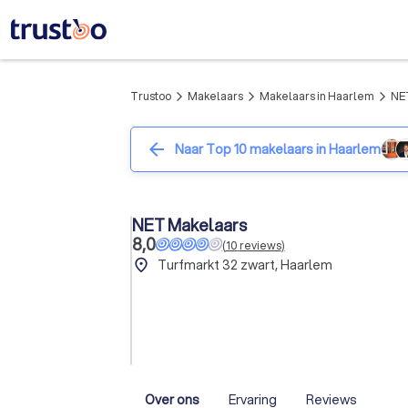
Trustoo
Makelaars
Makelaars in Haarlem
NE
arrow_forward_ios
arrow_forward_ios
arrow_forward_ios
arrow_back
Naar Top 10 makelaars in Haarlem
NET Makelaars
8,0
(
10
reviews
)
place
Turfmarkt 32 zwart, Haarlem
Over ons
Ervaring
Reviews