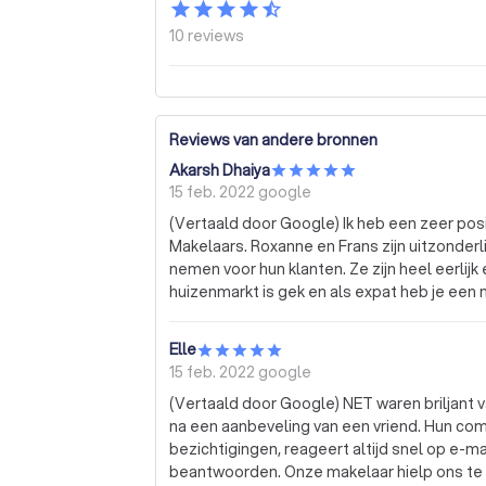
10
reviews
Reviews van andere bronnen
Akarsh Dhaiya
15 feb. 2022
google
(Vertaald door Google) Ik heb een zeer po
Makelaars. Roxanne en Frans zijn uitzonderli
nemen voor hun klanten. Ze zijn heel eerlij
huizenmarkt is gek en als expat heb je een ma
behoeften begrijpt, je begeleidt en bescherm
had an extremely positive working experie
Elle
Frans are exceptional professionals who alw
15 feb. 2022
google
are very honest and give the proper assess
(Vertaald door Google) NET waren briljant 
expat you need a broker who takes your han
na een aanbeveling van een vriend. Hun com
you and protects you. Net Makelaar is exact
bezichtigingen, reageert altijd snel op e-ma
zeer positieve werkervaring gehad met het
beantwoorden. Onze makelaar hielp ons te v
uitzonderlijke professionals die altijd de j