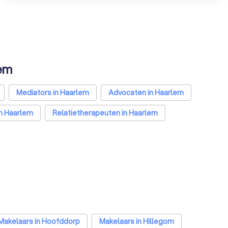
lem
Mediators in Haarlem
Advocaten in Haarlem
in Haarlem
Relatietherapeuten in Haarlem
trainers in Haarlem
Diëtisten in Haarlem
Makelaars in Hoofddorp
Makelaars in Hillegom