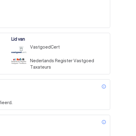
Lid van
VastgoedCert
Nederlands Register Vastgoed
Taxateurs
info_outl
ieerd.
info_outl