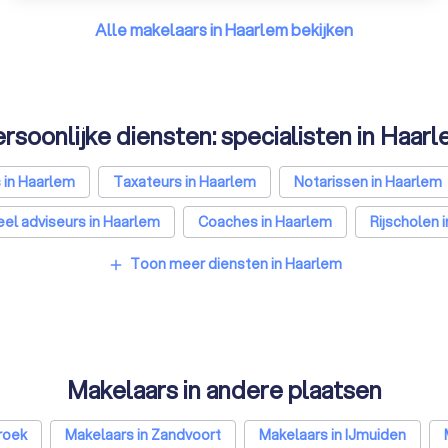
Alle makelaars in Haarlem bekijken
rsoonlijke diensten: specialisten in Haar
 in Haarlem
Taxateurs in Haarlem
Notarissen in Haarlem
eel adviseurs in Haarlem
Coaches in Haarlem
Rijscholen 
urs in Haarlem
Hypotheekadviseurs in Haarlem
Personal 
Toon meer diensten in Haarlem
add
Makelaars in andere plaatsen
roek
Makelaars in Zandvoort
Makelaars in IJmuiden