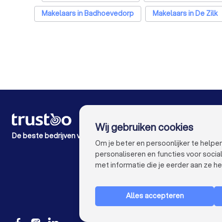
Makelaars in Badhoevedorp
Makelaars in De Zilk
Makelaars in Den Haag
Makelaars in Utrecht
Mak
Makelaars in Nijmegen
Makelaars in Ensched
Makelaars in Maastri
VOOR PARTICULIEREN
Wij gebruiken cookies
Hoe het werkt
De beste bedrijven voor jou
Expert blogs
Om je beter en persoonlijker te help
Kostenoverzichten
personaliseren en functies voor soci
Klacht over bedrijf
met informatie die je eerder aan ze he
Alles accepteren