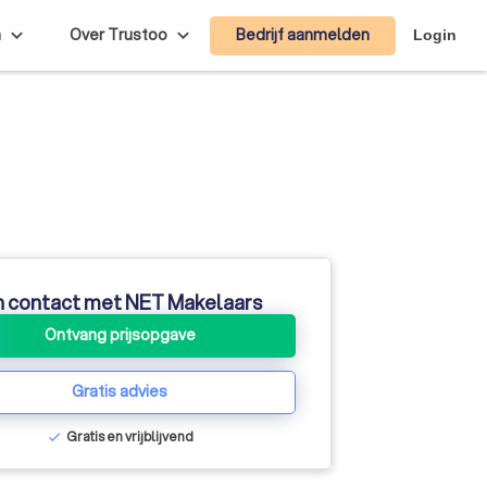
Bedrijf aanmelden
n
Over Trustoo
Login
n contact met NET Makelaars
Ontvang prijsopgave
Gratis advies
Gratis en vrijblijvend
check