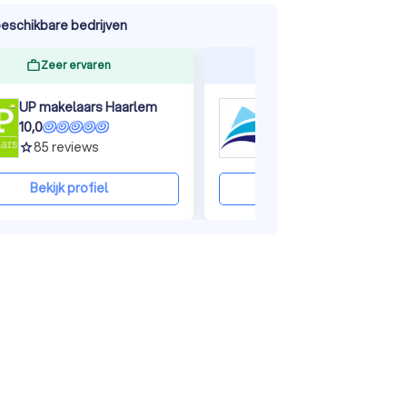
eschikbare bedrijven
ine
Zeer ervaren
Reageert snel
UP makelaars Haarlem
10,0
9,9
85
reviews
47
reviews
grade
grade
Bekijk profiel
Bekijk profiel