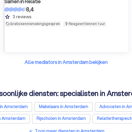
Samen in Relatie
8,4
grade
3
reviews
Gratis kennismakingsgesprek
Reageert binnen 1 uur
Alle mediators in Amsterdam bekijken
soonlijke diensten: specialisten in Amste
 in Amsterdam
Makelaars in Amsterdam
Advocaten in A
n Amsterdam
Rijscholen in Amsterdam
Relatietherapeu
Hypotheekadviseurs in Amsterdam
Personal trainers in Am
Toon meer diensten in Amsterdam
add