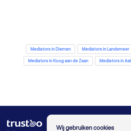
Mediators in Diemen
Mediators in Landsmeer
Mediators in Koog aan de Zaan
Mediators in A
Mediators in Utrecht
Mediators in Eindhoven
Med
Mediators in Enschede
Mediators in Haarle
Mediators in Maastri
VOOR PARTICULIEREN
Wij gebruiken cookies
Hoe het werkt