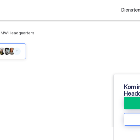
Dienste
JMW Headquarters
+
Kom i
Headq