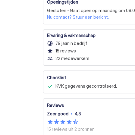
We kijken ernaar uit om je te helpen.
Openingstijden
Letsel of gezondheid
Traditionele media
Gesloten - Gaat open op maandag om 09:
Samenlevingscontract
Samenwonend zo
Nu contact? Stuur een bericht.
Ervaring & vakmanschap
timelapse
79 jaar in bedrijf
star
15
reviews
people_outline
22 medewerkers
Checklist
KVK gegevens gecontroleerd.
Reviews
Zeer goed
•
4,3
15 reviews uit
2 bronnen