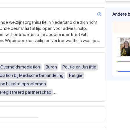
Andere b
info_outl
de welzijnsorganisatie in Nederland die zich richt 
ze deur staat altijd open voor advies, hulp, 
n wilt ontmoeten of je Joodse identiteit wilt 
. Wij bieden een veilig en vertrouwd thuis waar je 
nd en juridische hulp tot psychosociale 
ganiseren we culturele evenementen, educatieve 
Overheidsmediation
Buren
Politie en Justitie
sterkere Joodse identiteit te bevorderen voor alle 
iation bij Medische behandeling
Religie
n inclusieve samenleving te creëren waarin 
ij voelt om hun Joodse identiteit te cultiveren en 
on bij relatieproblemen
eregistreerd partnerschap
lan
Familiemediation
Online mediation
pertise te delen met zowel Joodse als niet-Joodse 
hankelijke bron van informatie en bieden 
enis
Omgangsregeling / alimentatie
eenschap in Nederland. 

g
Ziekteverzuim
Bouw- of huur conflict
zel dan niet om een gratis offerte aan te vragen. 
Conflict met buren / omgeving