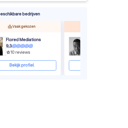
eschikbare bedrijven
ine
Vaak gekozen
Top beoordeeld
Flored Mediations
9,3
9,3
10
reviews
734
reviews
grade
grade
Bekijk profiel
Bekijk profiel