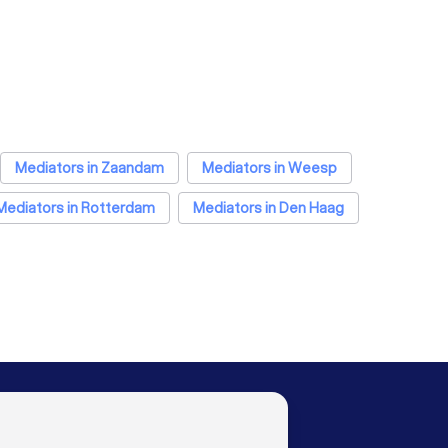
Mediators in Zaandam
Mediators in Weesp
Mediators in Rotterdam
Mediators in Den Haag
lmere
Mediators in Breda
Mediators in Nijmegen
iators in Apeldoorn
Mediators in Den Bosch
ators in Zoetermeer
OO
LAND
Nederland