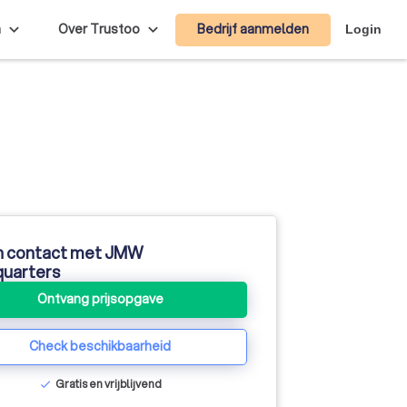
Bedrijf aanmelden
n
Over Trustoo
Login
n contact met JMW
uarters
Ontvang prijsopgave
Check beschikbaarheid
Gratis en vrijblijvend
check