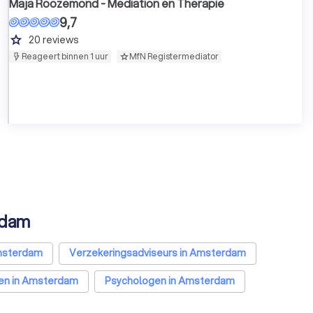
Maja Roozemond - Mediation en Therapie
9,7
grade
20
reviews
Reageert binnen 1 uur
MfN Registermediator
rdam
msterdam
Verzekeringsadviseurs in Amsterdam
ten in Amsterdam
Psychologen in Amsterdam
sterdam
Diëtisten in Amsterdam