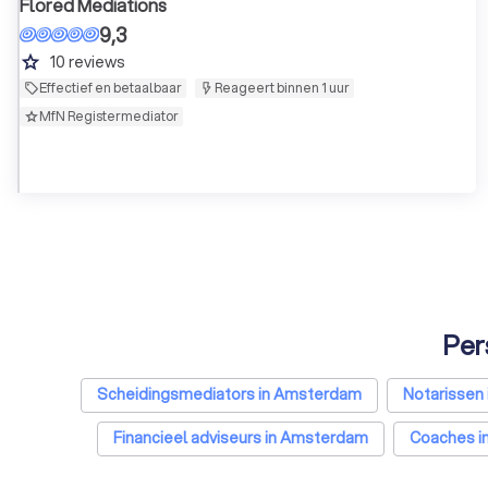
Flored Mediations
9,3
grade
10
reviews
Effectief en betaalbaar
Reageert binnen 1 uur
MfN Registermediator
Per
Scheidingsmediators in Amsterdam
Notarissen
Financieel adviseurs in Amsterdam
Coaches i
Belastingadviseurs in Amsterdam