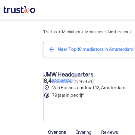
Trustoo
Mediators
Mediators in Amsterdam
arrow_forward_ios
arrow_forward_ios
arrow_forward_ios
arrow_back
Naar Top 10 mediators in Amsterdam
JMW Headquarters
8,4
(
15
reviews
)
place
Van Boshuizenstraat 12, Amsterdam
timelapse
79 jaar in bedrijf
Over ons
Ervaring
Reviews