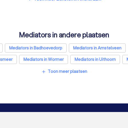
Mediators in andere plaatsen
Mediators in Badhoevedorp
Mediators in Amstelveen
alsmeer
Mediators in Wormer
Mediators in Uithoorn
iators in Tilburg
Mediators in Groningen
Mediators in A
Toon meer plaatsen
add
m
Mediators in Arnhem
Mediators in Amersfoort
Med
cht
Mediators in Leiden
Mediators in Dordrecht
Medi
VOOR BEDRIJVEN
OVER TRUST
Bedrijfsprofiel verwijderen
Over Trustoo