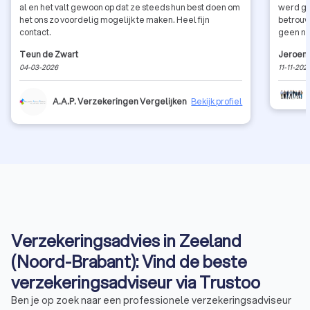
al en het valt gewoon op dat ze steeds hun best doen om
werd go
het ons zo voordelig mogelijk te maken. Heel fijn
betrouw
contact.
geen nu
Teun de Zwart
Jeroen
04-03-2026
11-11-202
A.A.P. Verzekeringen Vergelijken
Bekijk profiel
Verzekeringsadvies in Zeeland
(Noord-Brabant): Vind de beste
verzekeringsadviseur via Trustoo
Ben je op zoek naar een professionele verzekeringsadviseur