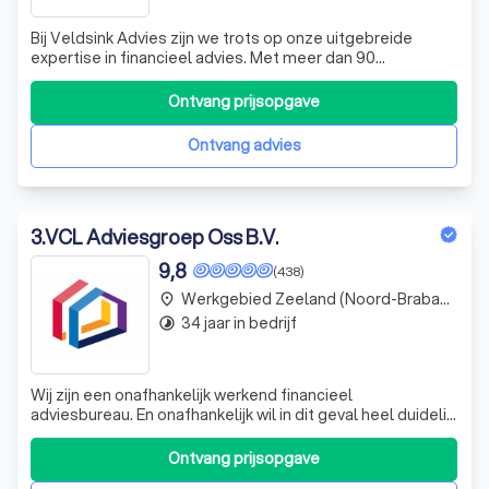
Bij Veldsink Advies zijn we trots op onze uitgebreide
expertise in financieel advies. Met meer dan 90
vestigingen verspreid over Nederland, zijn we altijd
dichtbij om u te helpen met uw financiële vraagstukken. Of
Ontvang prijsopgave
u nu op zoek bent naar advies over verzekeringen,
hypotheken, pensioenen of andere fin
Ontvang advies
3
.
VCL Adviesgroep Oss B.V.
9,8
(438)
Werkgebied Zeeland (Noord-Brabant)
place
34 jaar in bedrijf
timelapse
Wij zijn een onafhankelijk werkend financieel
adviesbureau. En onafhankelijk wil in dit geval heel duidelijk
zeggen dat geen enkele bank of verzekeringmaatschappij
ons iets kan verplichten. Met andere woorden, onze
Ontvang prijsopgave
opdrachtgevers zijn niet de banken of de verzekeraars, u