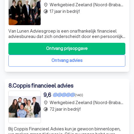
Werkgebied Zeeland (Noord-Brabant)
place
17 jaar in bedrijf
timelapse
Van Lunen Adviesgroep is een onafhankelijk financieel
adviesbureau dat zich onderscheidt door een persoonlijke
en professionele benadering. Wij houden ons kantoor
bewust klein om u de persoonlijke aandacht te kunnen
Ontvang prijsopgave
geven die u verdient. Onze expertise omvat
verzekeringen, hypotheken, pensioenen en
Ontvang advies
8
.
Coppis financieel advies
9,6
(140)
Werkgebied Zeeland (Noord-Brabant)
place
72 jaar in bedrijf
timelapse
Bij Coppis Financieel Advies kun je gewoon binnenlopen,