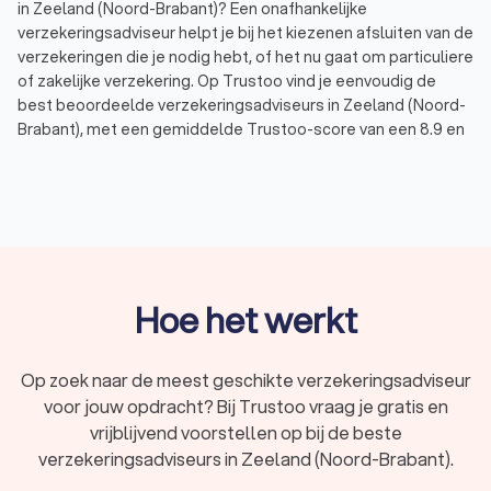
in Zeeland (Noord-Brabant)? Een onafhankelijke
verzekeringsadviseur helpt je bij het kiezenen afsluiten van de
verzekeringen die je nodig hebt, of het nu gaat om particuliere
of zakelijke verzekering. Op Trustoo vind je eenvoudig de
best beoordeelde verzekeringsadviseurs in Zeeland (Noord-
Brabant), met een gemiddelde Trustoo-score van een 8.9 en
in totaal 13,577 reviews. Vergelijk aanbieders, lees ervaringen
van anderen en vraag vrijblijvend offertes aan.
Wat doet een verzekeringsadviseur?
Een verzekeringsadviseur (of assurantieadviseur) geeft
advies over verzekeringen en helpt je bij het kiezen van de
Hoe het werkt
juiste polissen en aanbieder(s). De belangrijkste taken van
een verzekeringsadviseur zijn:
Analyseren van jouw persoonlijke of zakelijke situatie
Op zoek naar de meest geschikte verzekeringsadviseur
Vergelijken van verzekeringsaanbieders en dekkingen
voor jouw opdracht? Bij Trustoo vraag je gratis en
Adviseren over de beste verzekering voor jouw
behoeften
vrijblijvend voorstellen op bij de beste
Helpen bij het afsluiten van verzekeringen
verzekeringsadviseurs in Zeeland (Noord-Brabant).
Begeleiding bij schadeclaims en poliswijzigingen