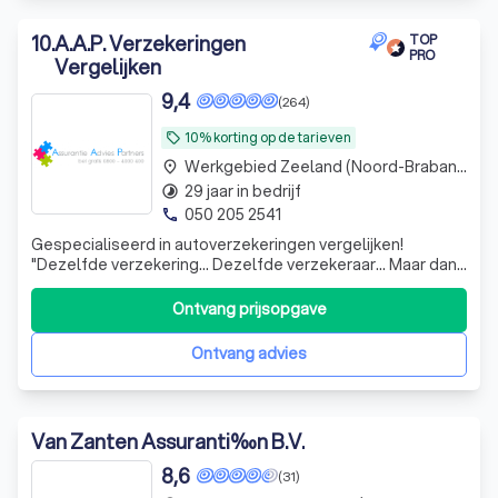
10
.
A.A.P. Verzekeringen
TOP
PRO
Vergelijken
9,4
(264)
10% korting op de tarieven
local_offer
Werkgebied Zeeland (Noord-Brabant)
place
29 jaar in bedrijf
timelapse
050 205 2541
phone
Gespecialiseerd in autoverzekeringen vergelijken!
"Dezelfde verzekering... Dezelfde verzekeraar... Maar dan
goedkoper dan rechtstreeks bij de dezelfde
maatschappij" Laagste premie door inlevering provisie..
Ontvang prijsopgave
Laagste premie door collectiviteitskortingen.. Alle
inzittenden zijn gratis meeverzekerd...
Ontvang advies
Van Zanten Assuranti‰n B.V.
8,6
(31)