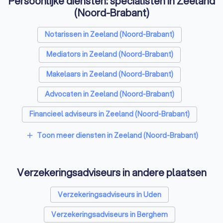
Persoonlijke diensten: specialisten in Zeeland
(Noord-Brabant)
Notarissen in Zeeland (Noord-Brabant)
Mediators in Zeeland (Noord-Brabant)
Makelaars in Zeeland (Noord-Brabant)
Advocaten in Zeeland (Noord-Brabant)
Financieel adviseurs in Zeeland (Noord-Brabant)
Coaches in Zeeland (Noord-Brabant)
Toon meer diensten in Zeeland (Noord-Brabant)
add
Rijscholen in Zeeland (Noord-Brabant)
Verzekeringsadviseurs in andere plaatsen
Relatietherapeuten in Zeeland (Noord-Brabant)
Psychologen in Zeeland (Noord-Brabant)
Verzekeringsadviseurs in Uden
Belastingadviseurs in Zeeland (Noord-Brabant)
Verzekeringsadviseurs in Berghem