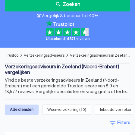
Zoeken
search
Vergelijk & bespaar tot 40%
shopping_cart
Uitstekend
|
4371
reviews
Trustoo
Verzekeringsadviseurs
Verzekeringsadviseurs in Zeeland (Noord-Brabant)
arrow_forward_ios
arrow_forward_ios
Verzekeringsadviseurs in Zeeland (Noord-Brabant)
vergelijken
Vind de beste verzekeringsadviseurs in Zeeland (Noord-
Brabant) met een gemiddelde Trustoo-score van 8.9 en
13,577 reviews. Vergelijk specialisten en vraag gratis offertes
aan.
Alle diensten
Woonverzekering
(
70
)
Inboedelverzekeri
filter_list
Filters