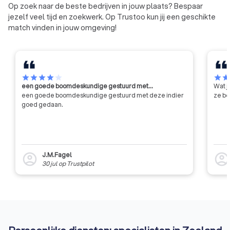
Op zoek naar de beste bedrijven in jouw plaats? Bespaar
jezelf veel tijd en zoekwerk. Op Trustoo kun jij een geschikte
match vinden in jouw omgeving!
star
star
star
star
star
star
sta
een goede boomdeskundige gestuurd met…
Wat j
een goede boomdeskundige gestuurd met deze indier
ze be
goed gedaan.
J.M.Fagel
account_circle
account_circl
30 jul
op
Trustpilot