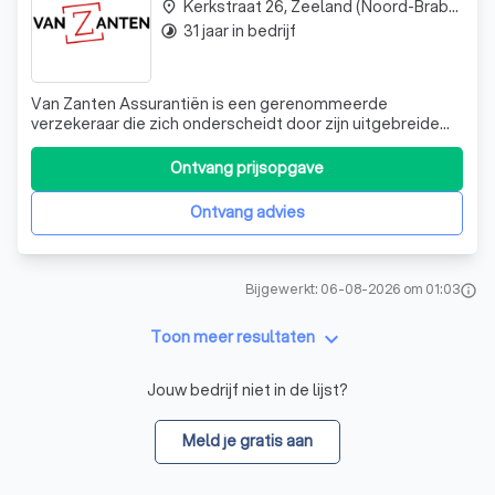
Kerkstraat 26, Zeeland (Noord-Brabant)
place
31 jaar in bedrijf
timelapse
Van Zanten Assurantiën is een gerenommeerde
verzekeraar die zich onderscheidt door zijn uitgebreide
dienstverlening en klantgerichte benadering. Wij zijn er
trots op dat we onze klanten een breed scala aan
Ontvang prijsopgave
verzekeringsopties kunnen bieden, waardoor we aan
vrijwel elke behoefte kunnen voldoen. Onze k
Ontvang advies
Bijgewerkt: 06-08-2026 om 01:03
info
keyboard_arrow_down
Toon meer resultaten
Jouw bedrijf niet in de lijst?
Meld je gratis aan