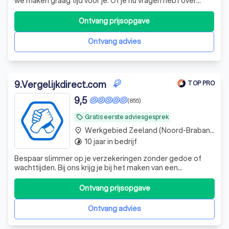
we maken graag tijd voor je. Of je nu vragen hebt over
hypotheken of verzekeringen, we geven snel en helder
advies en kijken samen wat het beste bij je past. Als lokaal
Ontvang prijsopgave
familiebedrijf kennen we onze klanten en weten we wat er
speelt in de buurt
Ontvang advies
9
.
Vergelijkdirect.com
TOP PRO
9,5
(855)
Gratis eerste adviesgesprek
local_offer
Werkgebied Zeeland (Noord-Brabant)
place
10 jaar in bedrijf
timelapse
Bespaar slimmer op je verzekeringen zonder gedoe of
wachttijden. Bij ons krijg je bij het maken van een
vergelijking direct overzicht en heb je telefonisch snel een
eerlijk antwoord op je vragen.
Ontvang prijsopgave
Ontvang advies