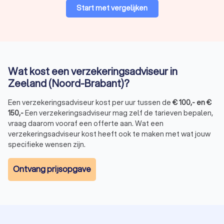
over contracten, aankopen of arbeidsconflicten.
Start met vergelijken
Waarom een onafhankelijke
verzekeringsadviseur inschakelen?
Het inschakelen van een onafhankelijke verzekeringsadviseur
Wat kost een verzekeringsadviseur in
biedt meerdere voordelen:
Zeeland (Noord-Brabant)?
Onafhankelijk advies:
Adviseurs werken niet exclusief
voor één verzekeraar en zoeken de beste optie voor
Een verzekeringsadviseur kost per uur tussen de
jouw situatie.
€
100
,-
en
€
150
,-
Een verzekeringsadviseur mag zelf de tarieven bepalen,
Persoonlijke service:
Een adviseur kijkt naar jouw
vraag daarom vooraf een offerte aan. Wat een
specifieke behoeften en past het advies hierop aan.
verzekeringsadviseur kost heeft ook te maken met wat jouw
Tijdsbesparing:
Zelf verzekeringen vergelijken kost veel
specifieke wensen zijn.
tijd; een adviseur neemt dit werk uit handen.
Optimaal verzekerd:
Met deskundig advies voorkom je
dat je onder- of oververzekerd bent.
Ontvang prijsopgave
Verzekeringsadviseur kosten
De kosten voor een verzekeringsadviseur verschillen per
dienst en adviseur. Er zijn verschillende betaalmodellen: