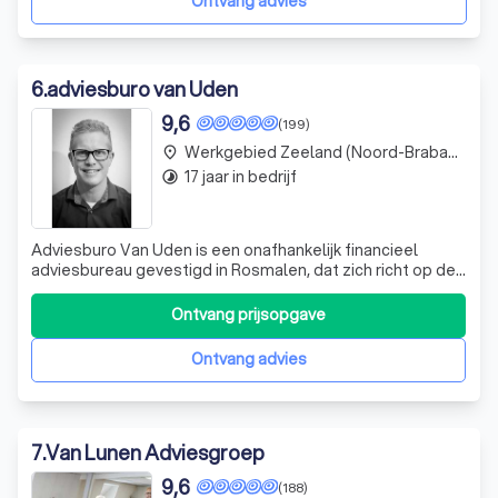
Ontvang advies
6
.
adviesburo van Uden
9,6
(199)
Werkgebied Zeeland (Noord-Brabant)
place
17 jaar in bedrijf
timelapse
Adviesburo Van Uden is een onafhankelijk financieel
adviesbureau gevestigd in Rosmalen, dat zich richt op de
regio's Den Bosch, Oss en Berlicum. Met meer dan 30 jaar
ervaring in de branche, bieden we deskundig advies op
Ontvang prijsopgave
maat voor al uw financiële behoeften. Of u nu op zoek
bent naar de beste hypothe
Ontvang advies
7
.
Van Lunen Adviesgroep
9,6
(188)