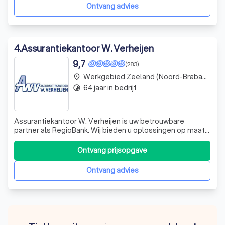
bent onze opdrachtgever! Da
Ontvang advies
4
.
Assurantiekantoor W. Verheijen
9,7
(283)
Werkgebied Zeeland (Noord-Brabant)
place
64 jaar in bedrijf
timelapse
Assurantiekantoor W. Verheijen is uw betrouwbare
partner als RegioBank. Wij bieden u oplossingen op maat
voor al uw financiële behoeften, of het nu gaat om sparen,
betalen of hypotheken. Onze expertise strekt zich uit tot
Ontvang prijsopgave
het adviseren en bemiddelen in financiële diensten en
producten, waarbij we uw
Ontvang advies