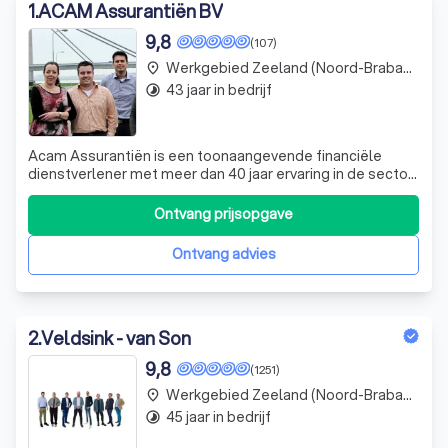
1
.
ACAM Assurantiën BV
9,8
(107)
Werkgebied Zeeland (Noord-Brabant)
place
43 jaar in bedrijf
timelapse
Acam Assurantiën is een toonaangevende financiële
dienstverlener met meer dan 40 jaar ervaring in de sector.
Wij zijn gespecialiseerd in particuliere en zakelijke
verzekeringen, hypotheken en pensioenen. Ons team van
Ontvang prijsopgave
13 enthousiaste medewerkers staat altijd klaar om u te
voorzien van deskundig advie
Ontvang advies
2
.
Veldsink - van Son
9,8
(1251)
Werkgebied Zeeland (Noord-Brabant)
place
45 jaar in bedrijf
timelapse