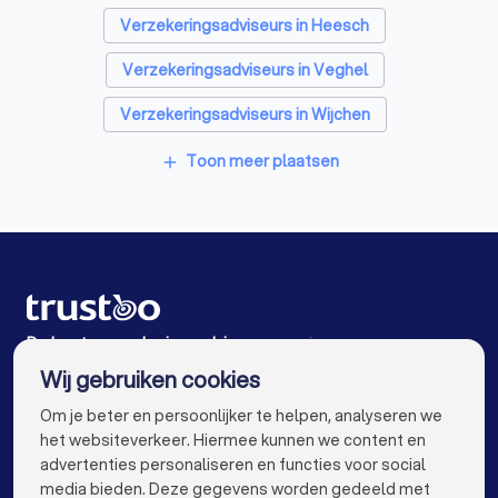
Hypotheekadviseurs in Zeeland (Noord-Brabant)
Verzekeringsadviseurs in Heesch
Personal trainers in Zeeland (Noord-Brabant)
Verzekeringsadviseurs in Veghel
Diëtisten in Zeeland (Noord-Brabant)
Verzekeringsadviseurs in Wijchen
Verzekeringsadviseurs in Oss
Toon meer plaatsen
add
Verzekeringsadviseurs in Katwijk NB
Verzekeringsadviseurs in Gemert
Verzekeringsadviseurs in Geffen
Verzekeringsadviseurs in Malden
De beste verzekeringsadviseurs voor jou
Wij gebruiken cookies
Verzekeringsadviseurs in Amsterdam
info@trustoo.nl
Om je beter en persoonlijker te helpen, analyseren we
Verzekeringsadviseurs in Rotterdam
het websiteverkeer. Hiermee kunnen we content en
advertenties personaliseren en functies voor social
Verzekeringsadviseurs in Den Haag
media bieden. Deze gegevens worden gedeeld met