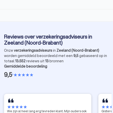
Reviews over verzekeringsadviseurs in
Zeeland (Noord-Brabant)
Onze
verzekeringsadviseurs
in
Zeeland (Noord-Brabant)
worden gemiddeld beoordeeld met een
9,5
gebaseerd op in
totaal
13.552
reviews uit
13
bronnen
Gemiddelde beoordeling
9,5
•
star
star
star
star
star
star
star
star
star
star
star
star
sta
We zijn al heel lang erg tevreden klant. Mijn ouders ook
Gisteren