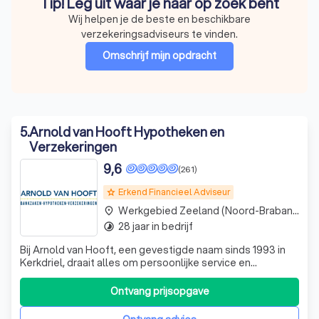
Tip! Leg uit waar je naar op zoek bent
Wij helpen je de beste en beschikbare
verzekeringsadviseurs te vinden.
Omschrijf mijn opdracht
5
.
Arnold van Hooft Hypotheken en
Verzekeringen
9,6
(261)
Erkend Financieel Adviseur
grade
Werkgebied Zeeland (Noord-Brabant)
place
28 jaar in bedrijf
timelapse
Bij Arnold van Hooft, een gevestigde naam sinds 1993 in
Kerkdriel, draait alles om persoonlijke service en
aandacht. Wij zijn een kleinschalig kantoor waar we onze
klanten bij naam kennen en hun situatie begrijpen. Wij
Ontvang prijsopgave
geloven in open en eerlijke gesprekken en streven naar
persoonlijk contact. Maar