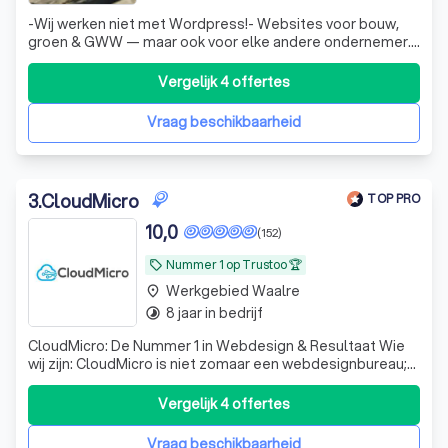
-Wij werken niet met Wordpress!- Websites voor bouw,
groen & GWW — maar ook voor elke andere ondernemer.
Uniek, vindbaar in Google en unieke teksten. Geen
wurgcontracten, vanaf 560 euro.
Vergelijk 4 offertes
Vraag beschikbaarheid
3
.
CloudMicro
TOP PRO
10,0
(152)
Nummer 1 op Trustoo 🏆
local_offer
Werkgebied Waalre
place
8 jaar in bedrijf
timelapse
CloudMicro: De Nummer 1 in Webdesign & Resultaat Wie
wij zijn: CloudMicro is niet zomaar een webdesignbureau;
wij zijn de digitale partner voor ondernemers die willen
groeien. Met een passie voor design en een scherp oog
Vergelijk 4 offertes
voor conversie creëren wij professionele websites en
webshops die doen waar ze
Vraag beschikbaarheid