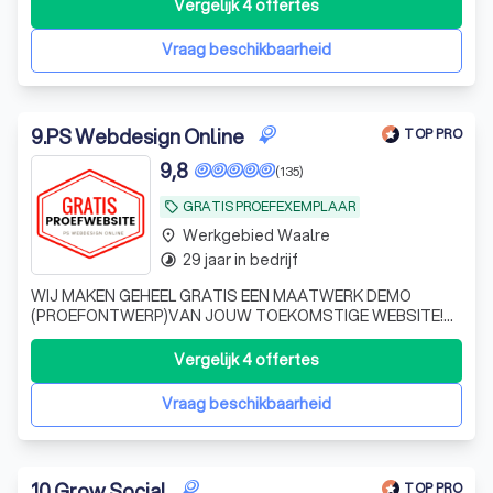
optimaal wil presenteren.
Vergelijk 4 offertes
Vraag beschikbaarheid
9
.
PS Webdesign Online
TOP PRO
9,8
(135)
GRATIS PROEFEXEMPLAAR
local_offer
Werkgebied Waalre
place
29 jaar in bedrijf
timelapse
WIJ MAKEN GEHEEL GRATIS EEN MAATWERK DEMO
(PROEFONTWERP)VAN JOUW TOEKOMSTIGE WEBSITE!
Vraag hem geheel kosteloos en vrijblijvend aan. LEES
VERDER. Bij PSWO start alles met een gratis website
Vergelijk 4 offertes
demo. Ondernemers die een website willen laten maken
krijgen bij ons eerst te zien wat ze krijgen voordat zij
Vraag beschikbaarheid
10
.
Grow Social
TOP PRO