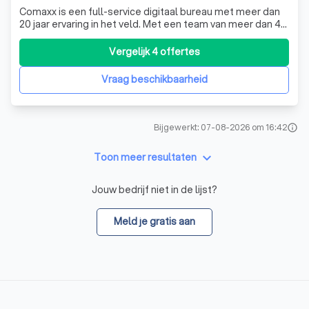
Comaxx is een full-service digitaal bureau met meer dan
20 jaar ervaring in het veld. Met een team van meer dan 40
gespecialiseerde medewerkers, bieden we een breed
scala aan diensten aan, waaronder online marketing,
Vergelijk 4 offertes
WordPress maatwerk, Magento 2 webshop ontwikkeling,
en app ontwikkeling. We zijn tr
Vraag beschikbaarheid
Bijgewerkt: 07-08-2026 om 16:42
info
keyboard_arrow_down
Toon meer resultaten
Jouw bedrijf niet in de lijst?
Meld je gratis aan