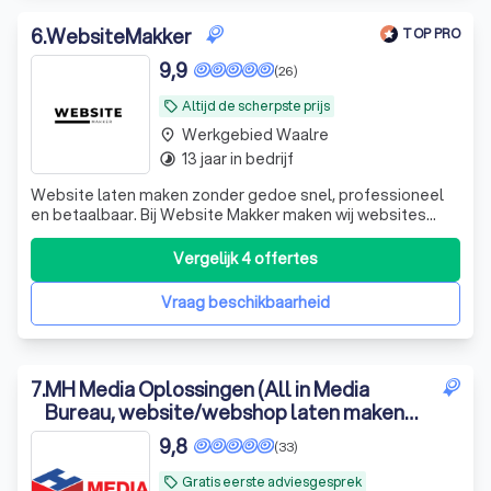
6
.
WebsiteMakker
TOP PRO
9,9
(26)
Altijd de scherpste prijs
local_offer
Werkgebied Waalre
place
13 jaar in bedrijf
timelapse
Website laten maken zonder gedoe snel, professioneel
en betaalbaar. Bij Website Makker maken wij websites
voor ondernemers, vakmensen en zzp’ers die gewoon een
goede website willen zonder gedoe of vage beloftes. ✅
Vergelijk 4 offertes
Binnen 5 tot 7 werkdagen online ✅ Volledig
mobielvriendelijk & gebruiksvriendelijk ✅
Vraag beschikbaarheid
7
.
MH Media Oplossingen (All in Media
Bureau, website/webshop laten maken
met Google Optimalisatie)
9,8
(33)
Gratis eerste adviesgesprek
local_offer