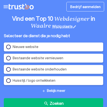
menu
Bedrijf aanmelden
Vind een Top 10
in
Webdesigner
Waalre
Wijzig plaats
edit
Selecteer de dienst die je nodig hebt
Nieuwe website
Bestaande website vernieuwen
Bestaande website onderhouden
Huisstijl / logo ontwikkelen
Bekijk meer
add
Zoeken
search