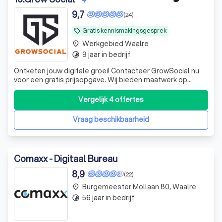
9,7
(24)
Gratis kennismakingsgesprek
local_offer
Werkgebied Waalre
place
9 jaar in bedrijf
timelapse
Ontketen jouw digitale groei! Contacteer GrowSocial nu
voor een gratis prijsopgave. Wij bieden maatwerk op
gebied van websites, online advertising, SEO/SEA en
meer. Bereik direct jouw succes online!
Vergelijk 4 offertes
Vraag beschikbaarheid
Comaxx - Digitaal Bureau
8,9
(22)
Burgemeester Mollaan 80, Waalre
place
56 jaar in bedrijf
timelapse