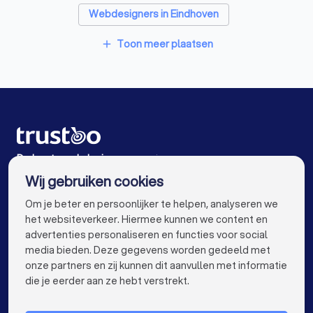
Webdesigners in Eindhoven
Webdesigners in Geldrop
Webdesigners in Heeze
Toon meer plaatsen
add
Webdesigners in Eersel
Webdesigners in Bergeijk
Webdesigners in Nuenen
Webdesigners in Amsterdam
Webdesigners in Rotterdam
De beste webdesigners voor jou
Wij gebruiken cookies
Webdesigners in Den Haag
info@trustoo.nl
Om je beter en persoonlijker te helpen, analyseren we
Webdesigners in Utrecht
Webdesigners in Tilburg
het websiteverkeer. Hiermee kunnen we content en
advertenties personaliseren en functies voor social
Webdesigners in Groningen
media bieden. Deze gegevens worden gedeeld met
onze partners en zij kunnen dit aanvullen met informatie
Webdesigners in Almere
Webdesigners in Breda
keyboard_arrow_down
VOOR PARTICULIEREN
die je eerder aan ze hebt verstrekt.
Webdesigners in Nijmegen
keyboard_arrow_down
VOOR BEDRIJVEN