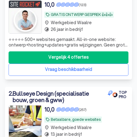
10,0
(123)
GRATIS ONTWERP GESPREK 👍👍👍
local_offer
Werkgebied Waalre
place
26 jaar in bedrijf
timelapse
⭐⭐⭐⭐⭐ 500+ websites gemaakt. All-in-one website:
ontwerp+hosting+updates+gratis wijzigingen. Geen grote
investeringen vooraf! We gaan graag samen met je aan de
slag.
Vergelijk 4 offertes
Vraag beschikbaarheid
2
.
Bullseye Design (specialisatie
TOP
PRO
bouw, groen & gww)
10,0
(257)
Betaalbare, goede websites
local_offer
Werkgebied Waalre
place
13 jaar in bedrijf
timelapse