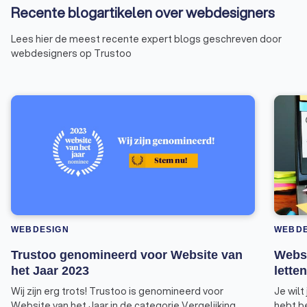
Recente blogartikelen over webdesigners
Lees hier de meest recente expert blogs geschreven door
webdesigners op Trustoo
WEBDESIGN
WEBDE
Trustoo genomineerd voor Website van
Websi
het Jaar 2023
lette
Wij zijn erg trots! Trustoo is genomineerd voor
Je wil
Website van het Jaar in de categorie Vergelijking.
hebt b