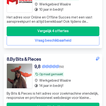
Werkgebied Waalre
place
10 jaar in bedrijf
timelapse
Het adres voor Online en Offline Succes met een vast
aanspreekpunt en altijd bereikbaar! Ook tijdens de
avonduren, weekenden en vakanties. Twijfel niet en kom
vrijblijvend eens op gesprek.
Vergelijk 4 offertes
Vraag beschikbaarheid
8
.
By Bits & Pieces
9,8
(52)
Op maat gemaakt
local_offer
Werkgebied Waalre
place
14 jaar in bedrijf
timelapse
By Bits & Pieces is hét adres voor zoekmachine vriendelijk,
responsive en professioneel webdesign voor kleine
(startende) ondernemers die zich graag professioneel en