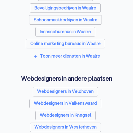
Beveiligingsbedrijven in Waalre
Schoonmaakbedrijven in Waalre
Incassobureaus in Waalre
Online marketing bureaus in Waalre
Tekstschrijvers in Waalre
Vertaalbureaus in Waalre
Toon meer diensten in Waalre
add
SEO-specialisten in Waalre
Webdesigners in andere plaatsen
Grafisch ontwerpers in Waalre
Reclamebureaus in Waalre
Accountants in Waalre
Webdesigners in Veldhoven
Webdesigners in Valkenswaard
Webdesigners in Knegsel
Webdesigners in Westerhoven