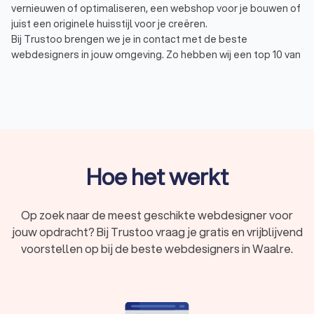
vernieuwen of optimaliseren, een webshop voor je bouwen of
juist een originele huisstijl voor je creëren.
Bij Trustoo brengen we je in contact met de beste
webdesigners in jouw omgeving. Zo hebben wij een top 10 van
lokale webdesigners in Waalre voor jou samengesteld met
een gemiddelde Trustoo Score van 9.1 gebaseerd op 4,748
reviews. Vraag vier offertes aan van webdesigners in Waalre
en vergelijk vandaag nog welke het beste bij jouw bedrijf past.
Wat doet een webdesigner?
Hoe het werkt
Een webdesigner is een expert in het ontwerpen en bouwen
van webdesigns. Door de combinatie van technische
vaardigheden en de creativiteit van webdesigners, zijn zij in
Op zoek naar de meest geschikte webdesigner voor
staat om aantrekkelijke, functionele en gebruiksvriendelijke
jouw opdracht? Bij Trustoo vraag je gratis en vrijblijvend
websites te creëren. Zo kunnen webdesigners:
voorstellen op bij de beste webdesigners in Waalre.
een
logo ontwerpen
;
een persoonlijke huisstijl maken;
de website er aantrekkelijk laten uitzien;
de boodschap van de website goed over laten komen.
Het werk van een webdesigner gaat verder dan alleen het