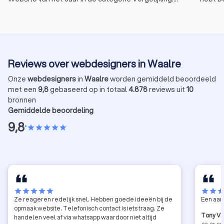
We hebben jouw hulp nodig om te winnen. De
maken. 
stembussen zijn nu geopend en jouw stem kan het
dienst 
verschil maken. Stem op Trustoo en maak zelf ook
laten 
kans op fantastische prijzen.
je help
webdesi
Reviews over webdesigners in Waalre
van ee
Onze
webdesigners
in
Waalre
worden gemiddeld beoordeeld
met een
9,8
gebaseerd op in totaal
4.878
reviews uit
10
bronnen
Gemiddelde beoordeling
9,8
•
star
star
star
star
star
star
star
star
star
star
star
star
sta
Ze reageren redelijk snel. Hebben goede ideeën bij de
Een aan
opmaak website. Telefonisch contact is iets traag. Ze
Tony Vi
handelen veel af via whatsapp waardoor niet altijd