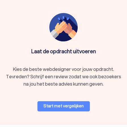
efficiënt
. Zo kost het zelf ontwikkelen van een website veel
tijd en moeite. Door deze taak af te staan aan een
webdesigner in Waalre, kun jij je focussen op andere
prioriteiten binnen jouw bedrijf. Een webdesigner is bekend
met het maken van websites en de geavanceerde tools die
hierbij komen kijken. Dit kan je veel tijd besparen.
Bij Trustoo worden de beste webdesigners in Waalre voor je
op een rij gezet. Met het kiezen van een lokale webdesigner,
Laat de opdracht uitvoeren
kies je ook voor een goede ondersteuning. Je kan een nauwe
samenwerking aangaan door persoonlijke ontmoetingen en
de webdesigner heeft begrip van de lokale markt en lokale
Kies de beste webdesigner voor jouw opdracht.
connecties.
Tevreden? Schrijf een review zodat we ook bezoekers
na jou het beste advies kunnen geven.
Wat kan een webdesigner jou bieden?
Er zijn veel verschillende soorten webdesigners in Waalre en
daarmee ook veel specialiteiten. Om de beste webdesigner
Start met vergelijken
voor jou te vinden, is het noodzakelijk dat je goed begrijpt wat
een webdesigner voor jou kan betekenen. Hier zie je een kort
overzicht van de diensten die het meest voorkomen.