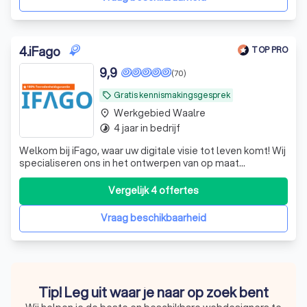
4
.
iFago
TOP PRO
9,9
(70)
Gratis kennismakingsgesprek
local_offer
Werkgebied Waalre
place
4 jaar in bedrijf
timelapse
Welkom bij iFago, waar uw digitale visie tot leven komt! Wij
specialiseren ons in het ontwerpen van op maat
gemaakte websites en apps voor elk budget. -Alles in een
pakket -Hosting, domein en ontwerp.
Vergelijk 4 offertes
Vraag beschikbaarheid
Tip! Leg uit waar je naar op zoek bent