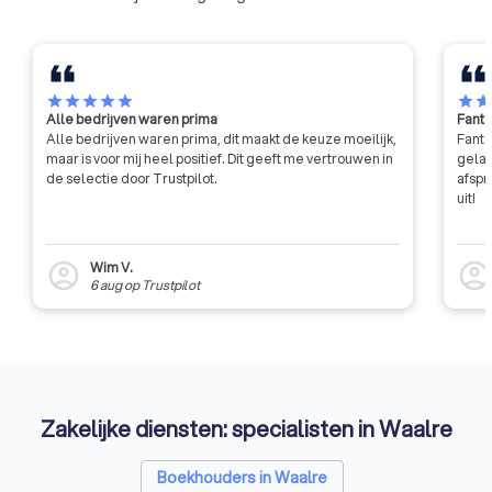
eisen qua integriteit en
professionaliteit.
star
star
star
star
star
star
sta
Alle bedrijven waren prima
Fanta
Alle bedrijven waren prima, dit maakt de keuze moeilijk,
Fanta
maar is voor mij heel positief. Dit geeft me vertrouwen in
gelat
de selectie door Trustpilot.
afspr
uit!
Wim V.
account_circle
account_circl
6 aug
op
Trustpilot
Zakelijke diensten: specialisten in Waalre
Boekhouders in Waalre