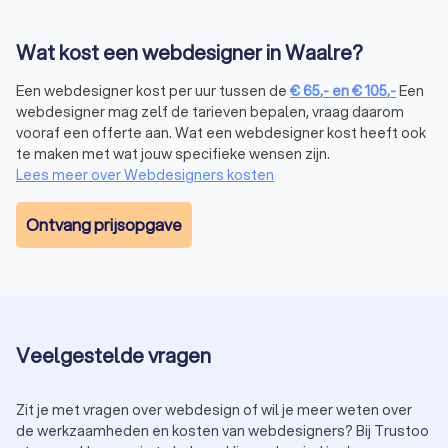
Wat kost een webdesigner in Waalre?
Website laten maken
Wil je een
website laten maken
? Een professionele en
Een webdesigner kost per uur tussen de
€
65
,-
en
€
105
,-
Een
gebruiksvriendelijke website vormt de basis voor jouw online
webdesigner mag zelf de tarieven bepalen, vraag daarom
aanwezigheid. Laat een webdesigner in Waalre een op maat
vooraf een offerte aan. Wat een webdesigner kost heeft ook
gemaakte website voor je creëren die de identiteit en
te maken met wat jouw specifieke wensen zijn.
boodschap van jouw bedrijf perfect weergeeft. Een
Lees meer over Webdesigners kosten
webdesigner heeft de expertise om aan de hand van
verschillende programma’s, zoals
Magento
en
WordPress
,
Ontvang prijsopgave
het meeste uit jouw website te halen. Met oog voor detail en
functionaliteit zorgen webdesigners ervoor dat jouw website
niet alleen aantrekkelijk is, maar ook goed presteert.
Webshop laten maken
Veelgestelde vragen
Wil je jouw producten of diensten online verkopen? Een
webdesigner in Waalre kan een professionele webshop voor
Zit je met vragen over webdesign of wil je meer weten over
je bouwen die voldoet aan al jouw eisen en wensen. Van het
de werkzaamheden en kosten van webdesigners? Bij Trustoo
opzetten van een gebruiksvriendelijk winkelmandje tot het