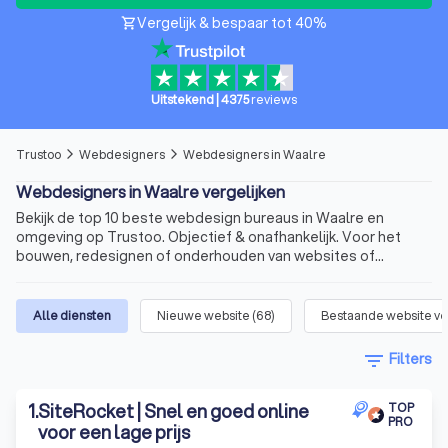
Vergelijk & bespaar tot 40%
shopping_cart
Uitstekend
|
4375
reviews
Trustoo
Webdesigners
Webdesigners in Waalre
arrow_forward_ios
arrow_forward_ios
Webdesigners in Waalre vergelijken
Bekijk de top 10 beste webdesign bureaus in Waalre en
omgeving op Trustoo. Objectief & onafhankelijk. Voor het
bouwen, redesignen of onderhouden van websites of
webshops.
Alle diensten
Nieuwe website
(
68
)
Bestaande website v
filter_list
Filters
1
.
SiteRocket | Snel en goed online
TOP
PRO
voor een lage prijs