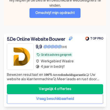
Wij helpen je de beste en beschikbare webdesigners te
vinden.
Omschrijf mijn opdracht
5
.
De Online Website Bouwer
TOP PRO
9,9
(68)
Gratis advies gesprek
local_offer
Werkgebied Waalre
place
4 jaar in bedrijf
timelapse
Bewezen resultaat en 𝟏𝟎𝟎% 𝐭𝐞𝐯𝐫𝐞𝐝𝐞𝐧𝐡𝐞𝐢𝐝𝐬𝐠𝐚𝐫𝐚𝐧𝐭𝐢𝐞🤝 Uw
website als klantenmachine🚀 Meer leads en rust door
een website die écht werkt. 𝐆𝐫𝐚𝐭𝐢𝐬 𝐚𝐝𝐯𝐢𝐞𝐬𝐠𝐞𝐬𝐩𝐫𝐞𝐤!
Vergelijk 4 offertes
Vraag beschikbaarheid