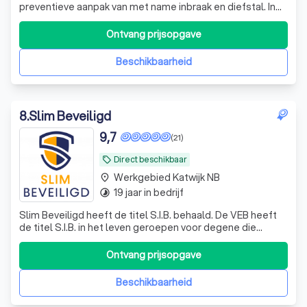
preventieve aanpak van met name inbraak en diefstal. In
de wereld van beveiliging is een grote uiteenloop van
service en kwaliteit. Het Beveiligingsicoon werkt alleen
Ontvang prijsopgave
met apparatuur van uitstekende kwaliteit, zodat u
verzekerd bent van de rust
Beschikbaarheid
8
.
Slim Beveiligd
9,7
(21)
Direct beschikbaar
local_offer
Werkgebied Katwijk NB
place
19 jaar in bedrijf
timelapse
Slim Beveiligd heeft de titel S.I.B. behaald. De VEB heeft
de titel S.I.B. in het leven geroepen voor degene die
aantoonbaar kennis hebben op het gebied van
elektronische beveiliging in combinatie met bouwkundige
Ontvang prijsopgave
beveiliging. De VEB is van mening dat door middel van het
behalen van de titel S.I.B. e
Beschikbaarheid