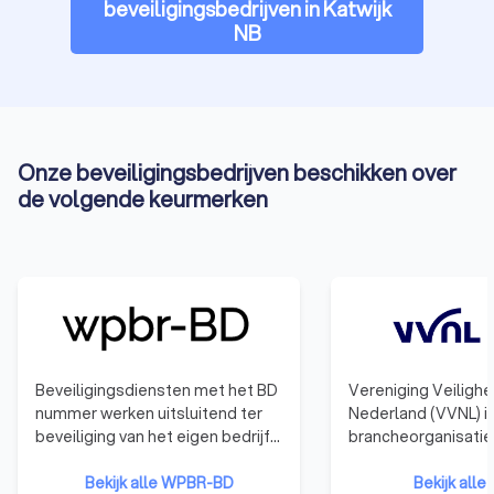
beveiligingsbedrijven in Katwijk
welk security bedrijf in Katwijk NB het beste past bij jouw
NB
wensen en budget. Laat jouw veiligheid aan de experts over
en geniet van gemoedsrust dankzij professionele
beveiligingsoplossingen.
Onze beveiligingsbedrijven beschikken over
de volgende keurmerken
Beveiligingsdiensten met het BD
Vereniging Veiligh
nummer werken uitsluitend ter
Nederland (VVNL) i
beveiliging van het eigen bedrijf.
brancheorganisatie
Zij werken niet voor externe
ondernemers in het
klanten.
Bekijk alle WPBR-BD
veiligheidsdomein,
Bekijk alle