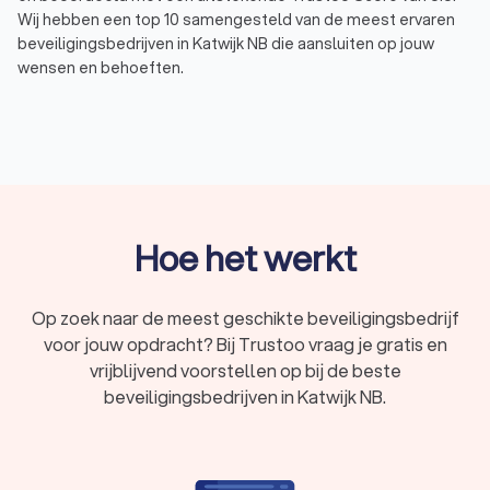
Wij hebben een top 10 samengesteld van de meest ervaren
beveiligingsbedrijven in Katwijk NB die aansluiten op jouw
wensen en behoeften.
Via Trustoo vraag je gratis en snel meerdere offertes aan,
zodat je het beveiligingsbedrijf vindt dat perfect past bij jouw
situatie en budget. Of het nu gaat om evenementbeveiliging,
winkelbeveiliging of inbraakpreventie, bij Trustoo vind je de
ideale partner voor jouw beveiligingsproject.
Hoe het werkt
Soorten beveiliging: wat doet een
beveiligingsbedrijf?
Op zoek naar de meest geschikte beveiligingsbedrijf
Een beveiligingsbedrijf in Katwijk NB biedt veel diensten aan
voor jouw opdracht? Bij Trustoo vraag je gratis en
om de veiligheid van mensen, eigendommen en
evenementen te waarborgen. De
vrijblijvend voorstellen op bij de beste
beveiligingswerkzaamheden variëren afhankelijk van jouw
beveiligingsbedrijven in Katwijk NB.
specifieke behoeften, maar zijn meestal:
Inbraakbeveiliging:
het beschermen van woningen,
bedrijfsbeveiliging en andere panden tegen inbraak door
middel van preventieve maatregelen en alarmsystemen.