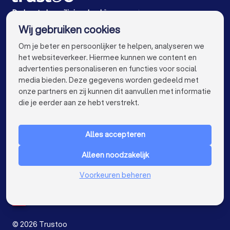
Beveiligingsbedrijven in Vierlingsbeek
De beste beveiligingsbedrijven voor jou
Wij gebruiken cookies
Beveiligingsbedrijven in Amsterdam
info@trustoo.nl
Om je beter en persoonlijker te helpen, analyseren we
Beveiligingsbedrijven in Rotterdam
het websiteverkeer. Hiermee kunnen we content en
advertenties personaliseren en functies voor social
Beveiligingsbedrijven in Den Haag
media bieden. Deze gegevens worden gedeeld met
onze partners en zij kunnen dit aanvullen met informatie
Beveiligingsbedrijven in Utrecht
keyboard_arrow_down
VOOR PARTICULIEREN
die je eerder aan ze hebt verstrekt.
Beveiligingsbedrijven in Eindhoven
keyboard_arrow_down
VOOR BEDRIJVEN
Beveiligingsbedrijven in Tilburg
Alles accepteren
keyboard_arrow_down
OVER TRUSTOO
Beveiligingsbedrijven in Groningen
Alleen noodzakelijk
LAND
Nederland
Beveiligingsbedrijven in Almere
Voorkeuren beheren
België
Duitsland
Beveiligingsbedrijven in Breda
Spanje
Beveiligingsbedrijven in Enschede
©
2026
Trustoo