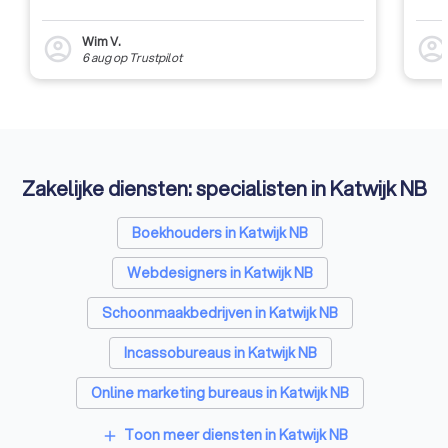
Wim V.
account_circle
account_circl
6 aug
op
Trustpilot
Zakelijke diensten: specialisten in Katwijk NB
Boekhouders in Katwijk NB
Webdesigners in Katwijk NB
Schoonmaakbedrijven in Katwijk NB
Incassobureaus in Katwijk NB
Online marketing bureaus in Katwijk NB
Tekstschrijvers in Katwijk NB
Toon meer diensten in Katwijk NB
add