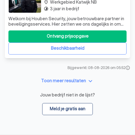
Werkgebied Katwijk NB
place
3 jaar in bedrijf
timelapse
Welkom bij Houben Security, jouw betrouwbare partner in
beveiligingsservices. Hier zetten we ons dagelijks in om
de veiligheid van mensen, organisaties en
gemeenschappen te waarborgen. Met een missie die
Ontvang prijsopgave
zowel eenvoudig als krachtig is, streven we ernaar om
uitmuntende beveiligingsoplossingen te lev
Beschikbaarheid
Bijgewerkt: 08-08-2026 om 05:52
info
keyboard_arrow_down
Toon meer resultaten
Jouw bedrijf niet in de lijst?
Meld je gratis aan