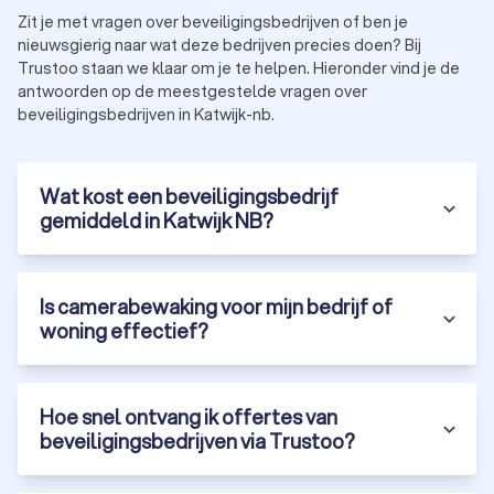
beveiligingsmaatregelen worden genomen.
Zit je met vragen over beveiligingsbedrijven of ben je
Implementatie:
na akkoord op het beveiligingsplan
nieuwsgierig naar wat deze bedrijven precies doen? Bij
worden de maatregelen uitgevoerd. Dit varieert van de
Trustoo staan we klaar om je te helpen. Hieronder vind je de
inzet van beveiligers tot de installatie van technische
antwoorden op de meestgestelde vragen over
beveiligingssystemen.
beveiligingsbedrijven in Katwijk-nb.
Evaluatie en onderhoud:
regelmatige controles en
aanpassingen om ervoor te zorgen dat de beveiliging
effectief blijft en voldoet aan veranderende
omstandigheden.
Wat kost een beveiligingsbedrijf
Door dit proces te volgen, zorgt een beveiligingsbedrijf in
gemiddeld in Katwijk NB?
Katwijk NB ervoor dat jouw veiligheid optimaal wordt
gewaarborgd.
Is camerabewaking voor mijn bedrijf of
woning effectief?
Waarom kiezen voor een professioneel
beveiligingsbedrijf in Katwijk NB?
Het inschakelen van een professioneel beveiligingsbedrijf in
Hoe snel ontvang ik offertes van
Katwijk NB biedt veel voordelen:
Ervaring:
beveiligingsprofessionals beschikken over de
beveiligingsbedrijven via Trustoo?
expertise om op diverse situaties in te spelen, van
evenementen tot persoonsbeveiliging.
Technologie:
moderne beveiligingsbedrijven maken