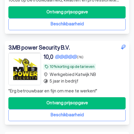
service.
Ontvang prijsopgave
Beschikbaarheid
3
.
MB power Security B.V.
10,0
(76)
10% korting op de tarieven
local_offer
Werkgebied Katwijk NB
place
5 jaar in bedrijf
timelapse
"
Erg betrouwbaar en fijn om mee te werken!
"
Ontvang prijsopgave
Beschikbaarheid