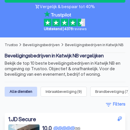
Vergelijk & bespaar tot 40%
shopping_cart
Uitstekend
|
4378
reviews
Trustoo
Beveiligingsbedrijven
Beveiligingsbedrijven in Katwijk NB
arrow_forward_ios
arrow_forward_ios
Beveiligingsbedrijven in Katwijk NB vergelijken
Bekijk de top 10 beste beveiligingsbedrijven in Katwijk NB en
omgeving op Trustoo. Objectief & onafhankelijk. Voor de
beveiliging van een evenement, bedrijf of woning.
Alle diensten
Inbraakbeveiliging
(
9
)
Brandbeveiliging
(
7
)
filter_list
Filters
1
.
JD Secure
10,0
(55)