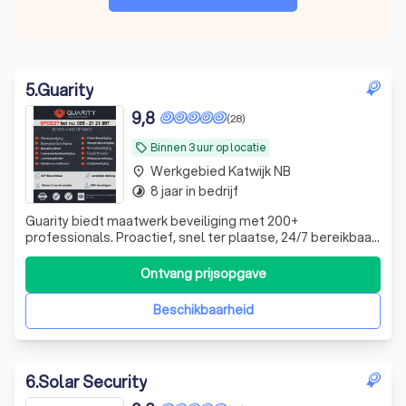
5
.
Guarity
9,8
(28)
Binnen 3 uur op locatie
local_offer
Werkgebied Katwijk NB
place
8 jaar in bedrijf
timelapse
Guarity biedt maatwerk beveiliging met 200+
professionals. Proactief, snel ter plaatse, 24/7 bereikbaar.
Trainingen op maat en een Calamity Control Team
garanderen optimale veiligheid in elke situatie
Ontvang prijsopgave
Beschikbaarheid
6
.
Solar Security