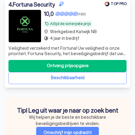
4
.
Fortuna Security
TOP PRO
10,0
(130)
Altijd de scherpste prijs
local_offer
Werkgebied Katwijk NB
place
4 jaar in bedrijf
timelapse
Veiligheid verzekerd met Fortuna! Uw veiligheid is onze
prioriteit. Fortuna Security, het beveiligingsbedrijf dat uw
gemoedsrust herstelt door u te voorzien van
professionele, op maat gemaakte en betrouwbare
Ontvang prijsopgave
beveiligingsoplossingen. En op maat gemaakte bedoelen
we ook echt op maat gemaakt. We hebben
Beschikbaarheid
Tip! Leg uit waar je naar op zoek bent
Wij helpen je de beste en beschikbare
beveiligingsbedrijven te vinden.
Omschrijf mijn opdracht