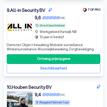
9
.
All-in Security BV
TOP PRO
9,6
(35)
Direct beschikbaar
local_offer
Werkgebied Katwijk NB
place
13 jaar in bedrijf
timelapse
Diensten Object bewaking Mobiele surveillance
Winkelsurveillance Woonwijkbewaking Zorgbeveiliging
Ontvang prijsopgave
Beschikbaarheid
10
.
Houben Security BV
9,4
(10)
Reageert binnen 1 uur