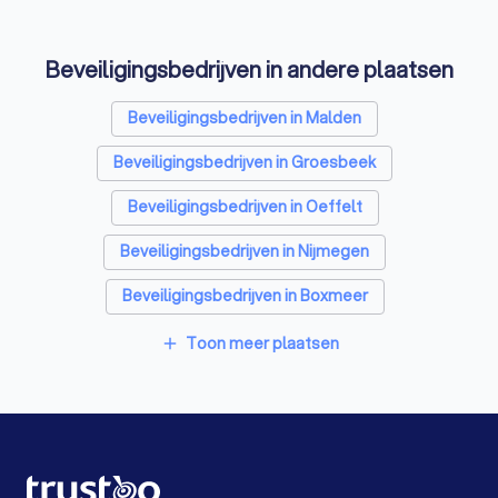
Vertaalbureaus in Katwijk NB
Beveiligingsbedrijven in andere plaatsen
SEO-specialisten in Katwijk NB
Grafisch ontwerpers in Katwijk NB
Beveiligingsbedrijven in Malden
Reclamebureaus in Katwijk NB
Beveiligingsbedrijven in Groesbeek
Accountants in Katwijk NB
Beveiligingsbedrijven in Oeffelt
Beveiligingsbedrijven in Nijmegen
Beveiligingsbedrijven in Boxmeer
Beveiligingsbedrijven in Wijchen
Toon meer plaatsen
add
Beveiligingsbedrijven in Lent
Beveiligingsbedrijven in Beuningen Gld
Beveiligingsbedrijven in Bemmel