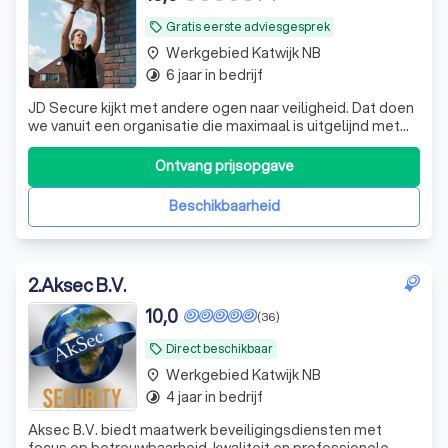
Gratis eerste adviesgesprek
local_offer
Werkgebied Katwijk NB
place
6 jaar in bedrijf
timelapse
JD Secure kijkt met andere ogen naar veiligheid. Dat doen
we vanuit een organisatie die maximaal is uitgelijnd met
het streven en de wensen van onze klanten.
Ontvang prijsopgave
Beschikbaarheid
2
.
Aksec B.V.
10,0
(36)
Direct beschikbaar
local_offer
Werkgebied Katwijk NB
place
4 jaar in bedrijf
timelapse
Aksec B.V. biedt maatwerk beveiligingsdiensten met
focus op betrouwbaarheid, kwaliteit en professionele