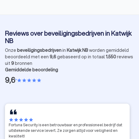
Reviews over beveiligingsbedrijven in Katwijk
NB
Onze
beveiligingsbedrijven
in
Katwijk NB
worden gemiddeld
beoordeeld met een
9,6
gebaseerd op in totaal
1.550
reviews
uit
9
bronnen
Gemiddelde beoordeling
9,6
•
star
star
star
star
star
star
star
star
star
star
Fortuna Security is een betrouwbaar en professioneel bedrijf dat
uitstekende service levert. Ze zorgen altijd voor veiligheid en
kwaliteit!