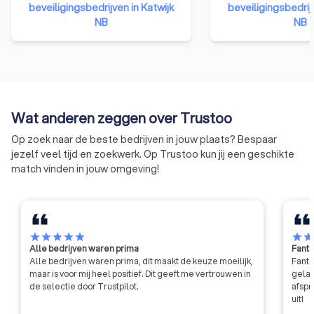
beveiligingsbedrijven in Katwijk
bekend als VBe NL.
beveiligingsbedrijv
NB
vertegenwoordigen
NB
scala aan diensten
service, veiligheid, 
zoals beveiliging,
persoonsbeveiligin
verkeersregulatie,
dienstverlening. Me
Wat anderen zeggen over Trustoo
verspreid over heel
Op zoek naar de beste bedrijven in jouw plaats? Bespaar
benadrukt VVNL ke
jezelf veel tijd en zoekwerk. Op Trustoo kun jij een geschikte
van gelijkheid, tran
match vinden in jouw omgeving!
kwaliteit.
star
star
star
star
star
star
sta
Alle bedrijven waren prima
Fanta
Alle bedrijven waren prima, dit maakt de keuze moeilijk,
Fanta
maar is voor mij heel positief. Dit geeft me vertrouwen in
gelat
de selectie door Trustpilot.
afspr
uit!