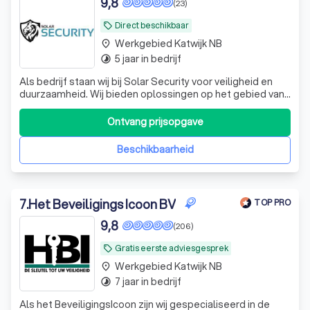
9,8
(23)
Direct beschikbaar
local_offer
Werkgebied Katwijk NB
place
5 jaar in bedrijf
timelapse
Als bedrijf staan wij bij Solar Security voor veiligheid en
duurzaamheid. Wij bieden oplossingen op het gebied van
beveiliging. Onze missie is om onze klanten gemoedsrust
en veiligheid te garanderen.
Ontvang prijsopgave
Beschikbaarheid
7
.
Het Beveiligings Icoon BV
TOP PRO
9,8
(206)
Gratis eerste adviesgesprek
local_offer
Werkgebied Katwijk NB
place
7 jaar in bedrijf
timelapse
Als het BeveiligingsIcoon zijn wij gespecialiseerd in de