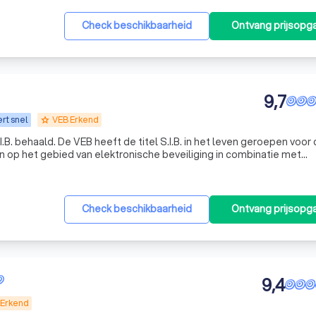
Check beschikbaarheid
Ontvang prijsopg
9,7
rt snel
VEB Erkend
grade
.I.B. behaald. De VEB heeft de titel S.I.B. in het leven geroepen voo
 op het gebied van elektronische beveiliging in combinatie met
B is van mening dat door middel van het behalen van de titel S.I.B.
Check beschikbaarheid
Ontvang prijsopg
9,4
 Erkend