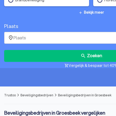
Bekijk meer
add
Plaats
place
Zoeken
search
Vergelijk & bespaar tot 40
shopping_cart
Trustoo
Beveiligingsbedrijven
Beveiligingsbedrijven in Groesbeek
arrow_forward_ios
arrow_forward_ios
Beveiligingsbedrijven in Groesbeek vergelijken