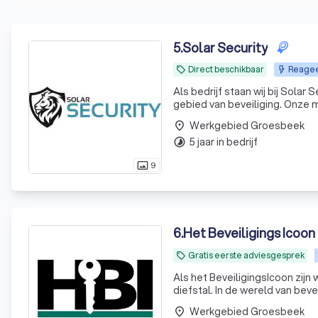
5
.
Solar Security
Direct beschikbaar
Reageer
local_offer
Als bedrijf staan wij bij Solar
gebied van beveiliging. Onze 
Werkgebied Groesbeek
place
5 jaar in bedrijf
timelapse
9
photo_size_select_actual
6
.
Het Beveiligings Icoon
Gratis eerste adviesgesprek
local_offer
Als het BeveiligingsIcoon zijn
diefstal. In de wereld van beve
Beveiligingsicoon werkt alleen
Werkgebied Groesbeek
place
rust