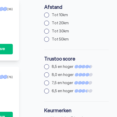
Afstand
(36)
Tot 10km
Tot 20km
Tot 30km
Tot 50km
ave
Trustoo score
8,5 en hoger
8,0 en hoger
(76)
7,5 en hoger
vergunning voor particuliere beveiligings- of recherchewerkzaamheden.
6,5 en hoger
Keurmerken
ave