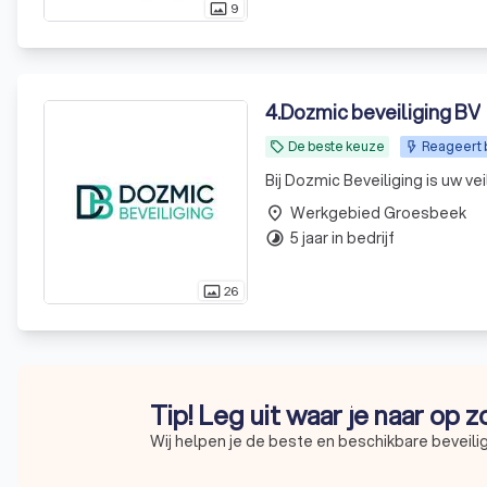
9
photo_size_select_actual
4
.
Dozmic beveiliging BV
De beste keuze
Reageert b
local_offer
Bij Dozmic Beveiliging is uw vei
Werkgebied Groesbeek
place
5 jaar in bedrijf
timelapse
26
photo_size_select_actual
Tip! Leg uit waar je naar op 
Wij helpen je de beste en beschikbare beveilig