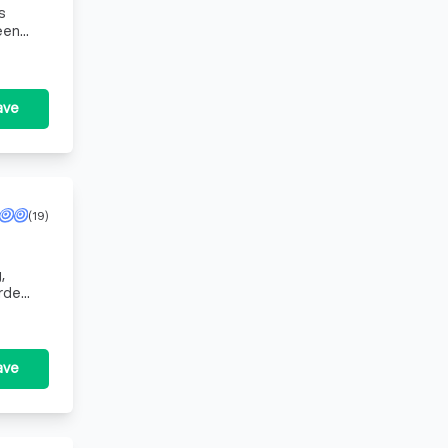
s
een
singen
ave
(19)
,
rde
beveiligers leveren wij betrouwbare en representatieve beveiligingsdiensten door heel Nederland. Wij
ave