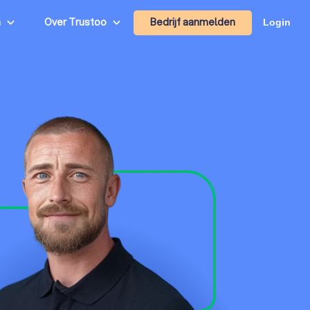
Bedrijf aanmelden
n
Over Trustoo
Login