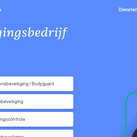
u
Dienste
gingsbedrijf
nsbeveiliging / Bodyguard
kbeveiliging
ngscontrole
beveiliging