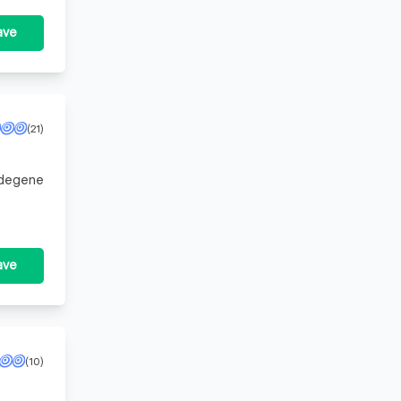
ave
(21)
r degene
 e
ave
(10)