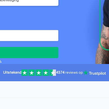
%
Uitstekend
4374
reviews op