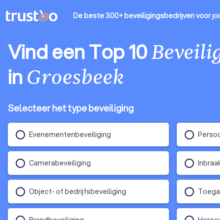
De beste 300+ beveiligingsbedrijven
voor jo
Vind een Top 10
Beveili
in
Groesbeek
Selecteer het type beveiliging
Evenementenbeveiliging
Persoo
Camerabeveiliging
Inbraa
Object- of bedrijfsbeveiliging
Toega
Brandbeveiliging
Horeca