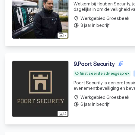
Welkom bij Houben Security, j
dagelijks in om de veilighei
missie die zowel eenvoudig al
Werkgebied Groesbeek
place
te lev
3 jaar in bedrijf
timelapse
7
photo_size_select_actual
9
.
Poort Security
Gratis eerste adviesgesprek
local_offer
Poort Security is een professio
evenementbeveiliging en bevei
Werkgebied Groesbeek
place
6 jaar in bedrijf
timelapse
2
photo_size_select_actual