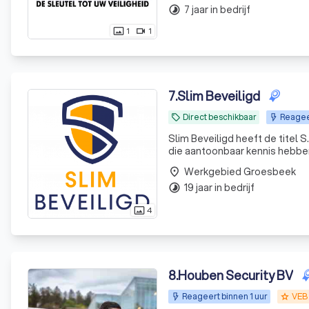
7 jaar in bedrijf
timelapse
1
1
photo_size_select_actual
videocam
7
.
Slim Beveiligd
Direct beschikbaar
Reagee
local_offer
Slim Beveiligd heeft de titel S
die aantoonbaar kennis hebben
bouwkundige beveiliging. De VE
Werkgebied Groesbeek
place
19 jaar in bedrijf
timelapse
4
photo_size_select_actual
8
.
Houben Security BV
Reageert binnen 1 uur
VEB
grade