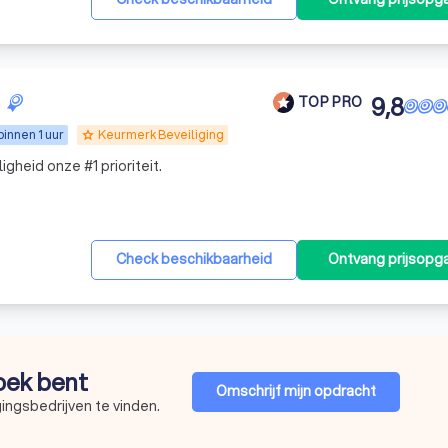
9,8
TOP PRO
innen 1 uur
Keurmerk Beveiliging
grade
ligheid onze #1 prioriteit.
Check beschikbaarheid
Ontvang prijsopg
zoek bent
Omschrijf mijn opdracht
ingsbedrijven te vinden.