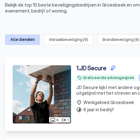
Bekijk de top 10 beste beveiligingsbedrijven in Groesbeek en om
evenement, bedrijf of woning.
Alle diensten
Inbraakbeveiliging
(
9
)
Brandbeveiliging
(
6
)
1
.
JD Secure
Gratis eerste adviesgesprek
local_offer
JD Secure kijkt met andere oge
uitgelijnd met het streven en
Werkgebied Groesbeek
place
6 jaar in bedrijf
timelapse
6
1
photo_size_select_actual
videocam