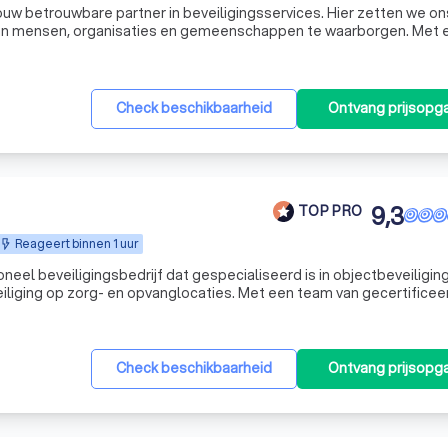
ouw betrouwbare partner in beveiligingsservices. Hier zetten we on
d van mensen, organisaties en gemeenschappen te waarborgen. Met 
s krachtig is, streven we ernaar om uitmuntende beveiligingsoplos
Check beschikbaarheid
Ontvang prijsopg
9,3
TOP PRO
Reageert binnen 1 uur
neel beveiligingsbedrijf dat gespecialiseerd is in objectbeveiliging
liging op zorg- en opvanglocaties. Met een team van gecertificee
Check beschikbaarheid
Ontvang prijsopg