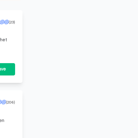
(23)
 het
.
ave
(206)
 en
 van de