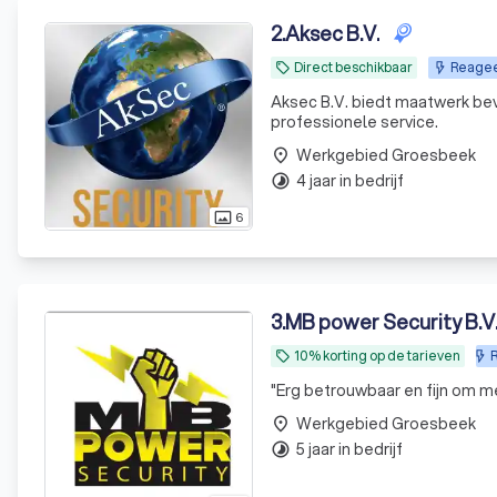
2
.
Aksec B.V.
Direct beschikbaar
Reagee
local_offer
Aksec B.V. biedt maatwerk bev
professionele service.
Werkgebied Groesbeek
place
4 jaar in bedrijf
timelapse
6
photo_size_select_actual
3
.
MB power Security B.V
10% korting op de tarieven
R
local_offer
"
Erg betrouwbaar en fijn om m
Werkgebied Groesbeek
place
5 jaar in bedrijf
timelapse