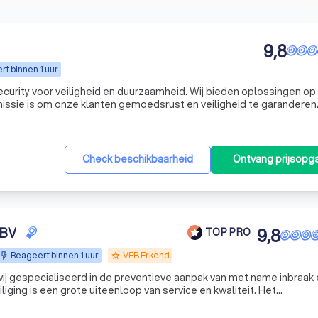
9,8
t binnen 1 uur
 Security voor veiligheid en duurzaamheid. Wij bieden oplossingen op
missie is om onze klanten gemoedsrust en veiligheid te garanderen
Check beschikbaarheid
Ontvang prijsopg
 BV
9,8
TOP PRO
Reageert binnen 1 uur
VEB Erkend
grade
 wij gespecialiseerd in de preventieve aanpak van met name inbraak
iliging is een grote uiteenloop van service en kwaliteit. Het
 met apparatuur van uitstekende kwaliteit, zodat u verzekerd bent