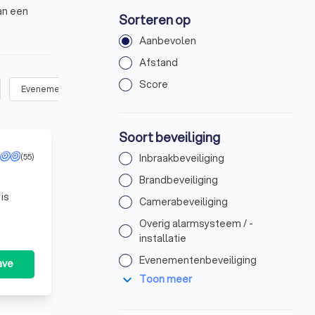
an een
Sorteren op
Aanbevolen
Afstand
Score
Evenementenbeveiliging
(
13
)
Toegangscontrole
(
16
)
Wink
Soort beveiliging
(55)
Inbraakbeveiliging
Brandbeveiliging
is
Camerabeveiliging
Overig alarmsysteem / -
installatie
Evenementenbeveiliging
ave
expand_more
Toon meer