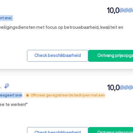
10,0
rt snel
eiligingsdiensten met focus op betrouwbaarheid, kwaliteit en
Check beschikbaarheid
Ontvang prijsopg
.
10,0
eageert snel
Officieel geregistreerde bedrijven met een geldige WPBR-
star
ee te werken!
"
Check beschikbaarheid
Ontvang prijsopg