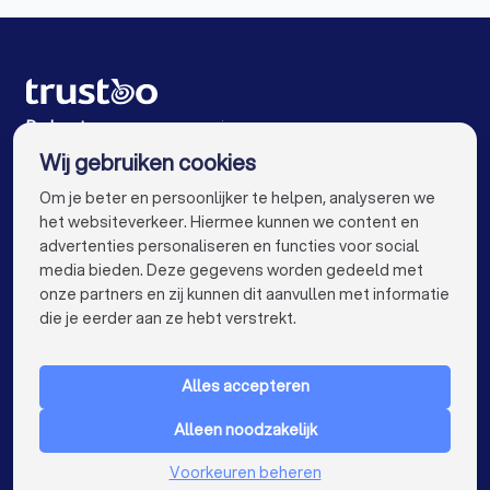
Interieurstylisten in Valkenburg (LI)
Aannemers in Utrecht
Aannemers in Eindhoven
Stoffeerders in Valkenburg (LI)
Aannemers in Tilburg
Aannemers in Groningen
Meubelmakers in Valkenburg (LI)
Aannemers in Almere
Aannemers in Breda
De beste aannemers voor jou
Wij gebruiken cookies
Klusjesmannen in Valkenburg (LI)
Aannemers in Nijmegen
Aannemers in Enschede
info@trustoo.nl
Om je beter en persoonlijker te helpen, analyseren we
Aannemers in Haarlem
Aannemers in Arnhem
het websiteverkeer. Hiermee kunnen we content en
advertenties personaliseren en functies voor social
Aannemers in Amersfoort
media bieden. Deze gegevens worden gedeeld met
onze partners en zij kunnen dit aanvullen met informatie
Aannemers in Apeldoorn
Aannemers in Den Bosch
keyboard_arrow_down
VOOR PARTICULIEREN
die je eerder aan ze hebt verstrekt.
Aannemers in Leiden
Aannemers in Dordrecht
keyboard_arrow_down
VOOR BEDRIJVEN
Aannemers in Zoetermeer
Alles accepteren
keyboard_arrow_down
OVER TRUSTOO
Aannemers bij jou in de buurt
Alleen noodzakelijk
LAND
Nederland
Voorkeuren beheren
België