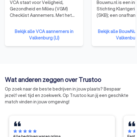
VCA staat voor Veiligheid,
Bouwnu.nl is een ini
Gezondheid en Milieu (VGM)
Stichting Klantger
Checklist Aannemers. Met het
(SKB); een onafhank
behalen van het VCA-certificaat
stichting zonder w
laten bedrijven zien dat ze kennis
Op basis van duize
Bekijk alle VCA aannemers in
Bekijk alle BouwNu
en ervaring hebben op het
en informatie over 
Valkenburg (LI)
Valkenburg
gebied van veilig en gezond
helpt bouwnu.nl je b
werken en dat het deskundige en
van een goede aann
betrouwbare opdrachtnemers
bouwproject. Daarn
zijn.
bouwnu.nl antwoor
belangrijke vragen
en verbouwen zoda
Wat anderen zeggen over Trustoo
voorbereid aan je pr
Op zoek naar de beste bedrijven in jouw plaats? Bespaar
jezelf veel tijd en zoekwerk. Op Trustoo kun jij een geschikte
match vinden in jouw omgeving!
star
star
star
star
star
star
sta
Alle bedrijven waren prima
Fanta