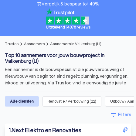
Vergelijk & bespaar tot 40%
shopping_cart
Uitstekend
|
4378
reviews
Trustoo
Aannemers
Aannemers in Valkenburg (LI)
arrow_forward_ios
arrow_forward_ios
Top 10 aannemers voor jouw bouwproject in
Valkenburg (LI)
Een aannemer is de bouwspecialist die jouw verbouwing of
nieuwbouw van begin tot eind regelt: planning, vergunningen,
inkoop en uitvoering. Via Trustoo vind je eenvoudig de juiste
aannemer voor jouw project. Bekijk onze top 10 aannemers in
Valkenburg (LI), lees 1000+ recensies en vraag met één klik
Alle diensten
Renovatie / Verbouwing
(
22
)
Uitbouw / Aan
meerdere offertes aan.
filter_list
Filters
In het kort
Voor allerlei soorten
bouwprojecten
: verbouwing,
1
.
Next Elektro en Renovaties
uitbreiding of nieuwbouw.