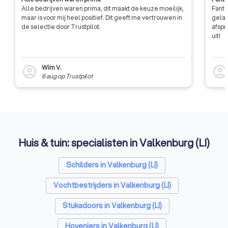
Alle bedrijven waren prima, dit maakt de keuze moeilijk,
Fanta
maar is voor mij heel positief. Dit geeft me vertrouwen in
gelat
de selectie door Trustpilot.
afspr
uit!
Wim V.
account_circle
account_circl
6 aug
op
Trustpilot
Huis & tuin: specialisten in Valkenburg (LI)
Schilders in Valkenburg (LI)
Vochtbestrijders in Valkenburg (LI)
Stukadoors in Valkenburg (LI)
Hoveniers in Valkenburg (LI)