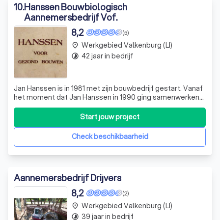
4. Uitvoering
10
.
Hanssen Bouwbiologisch
De aannemer regelt het hele proces. Denk aan het aanvragen
Aannemersbedrijf Vof.
van vergunningen, het leveren van de materialen en het
8,2
(5)
aansturen van eventuele onderaannemers zoals loodgieters,
Werkgebied Valkenburg (LI)
place
elektriciens of stukadoors. De aannemer vormt jouw vaste
42 jaar in bedrijf
timelapse
aanspreekpunt en houdt je regelmatig op de hoogte van de
voortgang.
Jan Hanssen is in 1981 met zijn bouwbedrijf gestart. Vanaf
het moment dat Jan Hanssen in 1990 ging samenwerken
5. Oplevering
met Resi Klein ( ing. Bouwkunde) specialiseerde ons
Is het project afgerond, dan volgt een laatste controle.
bedrijf zich in gezond bouwen. Niet alleen met
Start jouw project
mensvriendelijke bouwmaterialen en technische
Samen met de aannemer loop je het resultaat na en
installaties, maar ook door het zoeken naar
bespreek je eventuele opleverpunten. Pas als alles naar wens
Check beschikbaarheid
is, wordt het project officieel opgeleverd.
Aannemersbedrijf Drijvers
8,2
(2)
Werkgebied Valkenburg (LI)
place
39 jaar in bedrijf
timelapse