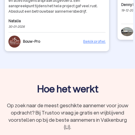
en alles volgens afspraak uitgevoerd. Eén
Denny D
aanspreekpunt tijdens het hele project gaf veel rust.
19-12-20
Absoluut een betrouwbaar aannemersbedrijf.
Natalia
30-01-2026
Bouw-Pro
Bekijk profiel
Hoe het werkt
Op zoek naar de meest geschikte aannemer voor jouw
opdracht? Bij Trustoo vraag je gratis en vrijblijvend
voorstellen op bij de beste aannemers in Valkenburg
(LI).