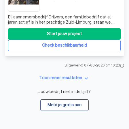
Bij aannemersbedrijf Drijvers, een familiebedrijf dat al
jaren actief is in het prachtige Zuid-Limburg, staan we
klaar om uw bouwdromen te verwezenlijken. Wij
onderscheiden ons door onze expertise in houtbouw, met
Start jouw project
een bijzondere focus op vakwerkbouw. Of het nu gaat om
een verbouwing, restauratie of
Check beschikbaarheid
Bijgewerkt: 07-08-2026 om 10:23
info
keyboard_arrow_down
Toon meer resultaten
Jouw bedrijf niet in de lijst?
Meld je gratis aan