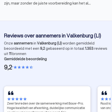
zijn, maar zonder de juiste voorbereiding kan het al
snel in een nachtmerrie veranderen. Om te
voorkomen dat jouw verbouwing eindigt in een
horrorverhaal, geven wij je tien tips voor een
succesvolle verbouwing.
Reviews over aannemers in Valkenburg (LI)
Onze
aannemers
in
Valkenburg (LI)
worden gemiddeld
beoordeeld met een
9,2
gebaseerd op in totaal
1.353
reviews
uit
11
bronnen
Gemiddelde beoordeling
9,2
•
star
star
star
star
star_half
star
star
star
star
star
star
star
sta
Zeer tevreden over de samenwerking met Bouw-Pro.
Ruud is
Hoge kwaliteit van afwerking, duidelijke communicatie
van ons 