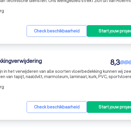
aan technische diensten. Ons werkgebied strekt zich uit van Roerm
reed scala aan klanten kunnen bedienen. Onder leiding van eigenaa
rg
Check beschikbaarheid
Start jouw proje
kingverwijdering
8,3
jn in het verwijderen van alle soorten vloerbedekking kunnen wij zee
en van tapijt, naaldvilt, marmoleum, laminaat, kurk, PVC, sportvloer
rt altijd op een verantwoorde en milieuvriendelijke manier. Er wor
rg
Check beschikbaarheid
Start jouw proje