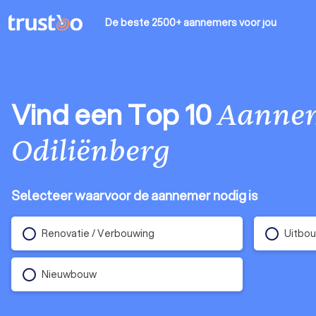
De beste 2500+ aannemers
voor jou
Vind een Top 10
Aanne
Odiliënberg
Selecteer waarvoor de aannemer nodig is
Renovatie / Verbouwing
Uitbo
Nieuwbouw