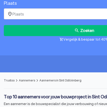
Plaats
place
Zoeken
search
Vergelijk & bespaar tot 40
shopping_cart
Trustoo
Aannemers
Aannemers in Sint Odiliënberg
arrow_forward_ios
arrow_forward_ios
Top 10 aannemers voor jouw bouwproject in Sint Od
Een aannemer is de bouwspecialist die jouw verbouwing of nieuwb