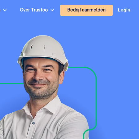
Bedrijf aanmelden
n
Over Trustoo
Login