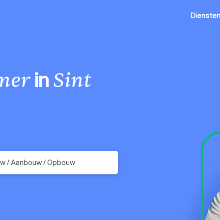
Dienste
in
mer
Sint
uw / Aanbouw / Opbouw