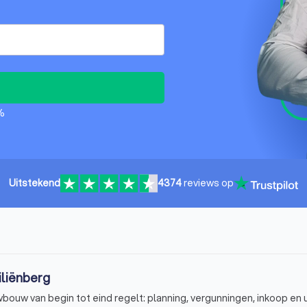
%
Uitstekend
4374
reviews op
iliënberg
ouw van begin tot eind regelt: planning, vergunningen, inkoop en u