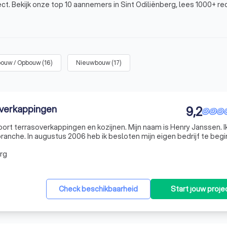
ct. Bekijk onze top 10 aannemers in Sint Odiliënberg, lees 1000+ r
reiding of nieuwbouw.
bouw / Opbouw
(
16
)
Nieuwbouw
(
17
)
ring
en heeft
contact met onderaannemers
.
- per uur
.
oject
.
overkappingen
9,2
ort terrasoverkappingen en kozijnen. Mijn naam is Henry Janssen. I
anche. In augustus 2006 heb ik besloten mijn eigen bedrijf te begi
n ik hieraan begonnen en inmiddels zijn wij in 2009 wegens uitbreid
rg
ecten zoals een aanbouw tot kleinere aanpassingen zoals het
plafo
e projecten zijn:
rgroot je je woning en ontstaat er plek voor een extra kamer, een 
egeleidt het hele bouwtraject.
Check beschikbaarheid
Start jouw proje
 samenvoegen of een open keuken wilt realiseren. De aannemer be
volgens de regels gebeurt.
, tegels plaatsen en sanitair installeren. Een aannemer bewaakt de