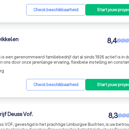
Check beschikbaarheid
Start jouw proje
De aannemer komt bij jou thuis om de huidige situatie te bekijken,
initieve offerte en een duidelijke planning voor het project.
ikkelen
8,4
s een gerenommeerd familiebedrijf dat al sinds 1926 actief is in d
 vergunningen, het leveren van de materialen en het aansturen va
 ons door onze jarenlange ervaring, flexibele instelling en consta
 De aannemer vormt jouw vaste aanspreekpunt en houdt je regelma
 duurzame oplossingen. Onze slogan, 'Uw persoonlijke bouwer',
rg
Check beschikbaarheid
Start jouw proje
met de aannemer loop je het resultaat na en bespreek je eventuele
cieel opgeleverd.
ijf Deuss Vof.
8,3
ss VOF, gevestigd in het prachtige Limburgse Buchten, is uw betr