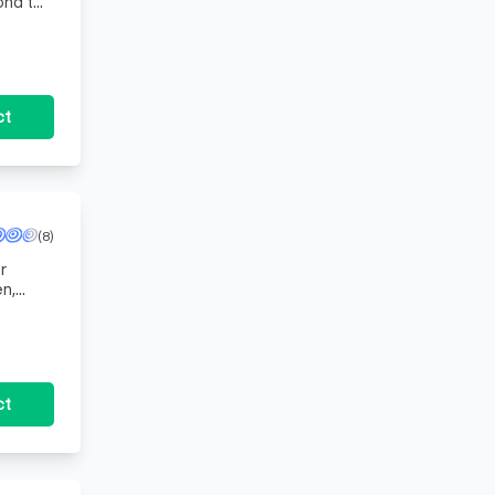
ond tot
r J
ct
(8)
r
en,
d
ct