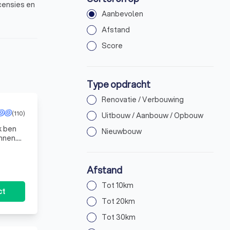
ecensies en
Aanbevolen
Afstand
Score
Type opdracht
Renovatie / Verbouwing
(110)
Uitbouw / Aanbouw / Opbouw
k ben
Nieuwbouw
nnen.
nd
Afstand
grotere
Tot 10km
ct
oordeelt de
Tot 20km
 planning
Tot 30km