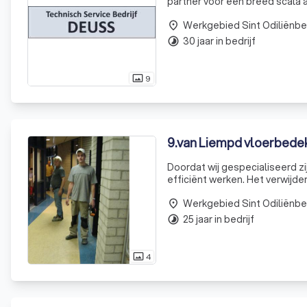
partner voor een breed scala 
Maastricht, waardoor we een b
Werkgebied Sint Odiliënbe
place
30 jaar in bedrijf
timelapse
9
photo_size_select_actual
9
.
van Liempd vloerbedek
Doordat wij gespecialiseerd zi
efficiënt werken. Het verwijder
houten vloeren en parket gebeu
Werkgebied Sint Odiliënbe
place
25 jaar in bedrijf
timelapse
4
photo_size_select_actual