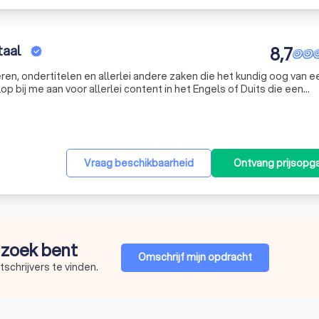
taal
8,7
eren, ondertitelen en allerlei andere zaken die het kundig oog van e
p bij me aan voor allerlei content in het Engels of Duits die een
erpromise and overdeliver' is mij niet vreemd... ;)
Vraag beschikbaarheid
Ontvang prijsopg
p zoek bent
Omschrijf mijn opdracht
schrijvers te vinden.