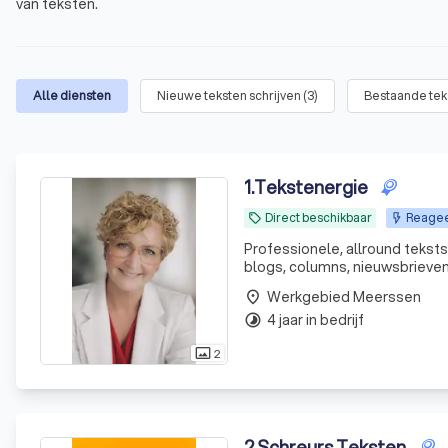
van teksten.
Alle diensten
Nieuwe teksten schrijven
(
3
)
Bestaande tek
1
.
Tekstenergie
Direct beschikbaar
Reageer
local_offer
Professionele, allround teksts
blogs, columns, nieuwsbrieven
Werkgebied Meerssen
place
4 jaar in bedrijf
timelapse
2
photo_size_select_actual
2
.
Schreurs Teksten