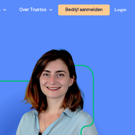
Bedrijf aanmelden
n
Over Trustoo
Login