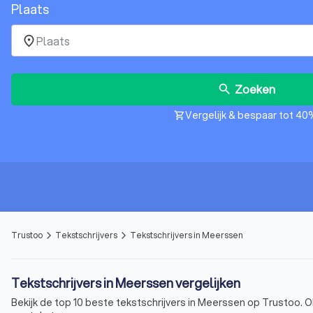
Plaats
place
Zoeken
search
Vergelijk & bespaar tot 40
shopping_cart
Trustoo
Tekstschrijvers
Tekstschrijvers in Meerssen
arrow_forward_ios
arrow_forward_ios
Tekstschrijvers in Meerssen vergelijken
Bekijk de top 10 beste tekstschrijvers in Meerssen op Trustoo. Ob