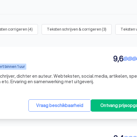
sten corrigeren
(
4
)
Teksten schrijven & corrigeren
(
3
)
Teksten 
9,6
t binnen 1 uur
chrijver, dichter en auteur. Webteksten, social media, artikelen, sp
 etc. Ervaring en samenwerking met uitgeverij.
Vraag beschikbaarheid
Ontvang prijsopg