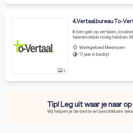
4
.
Vertaalbureau To-Ver
Ik ben gek op vertalen, localis
talenknobbel nodig hebben. Klo
Nederlandse variant vergt. 'Und
Werkgebied Meerssen
place
17 jaar in bedrijf
timelapse
2
photo_size_select_actual
Tip! Leg uit waar je naar o
Wij helpen je de beste en beschikbare tekst