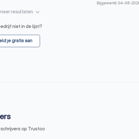
Bijgewerkt: 04-08-202
keyboard_arrow_down
meer resultaten
drijf niet in de lijst?
ld je gratis aan
vers
schrijvers op Trustoo