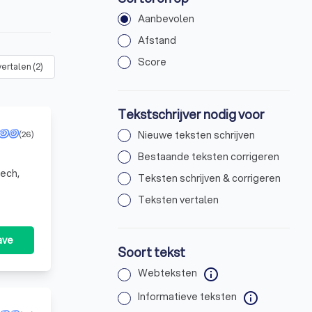
Aanbevolen
Afstand
Score
vertalen
(
2
)
Tekstschrijver nodig voor
(26)
Nieuwe teksten schrijven
Bestaande teksten corrigeren
eech,
Teksten schrijven & corrigeren
Teksten vertalen
ave
Soort tekst
Webteksten
info
Informatieve teksten
info