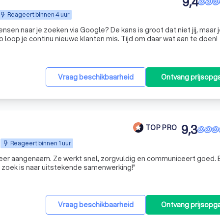
9,4
Reageert binnen 4 uur
nsen naar je zoeken via Google? De kans is groot dat niet jij, maar 
 loop je continu nieuwe klanten mis. Tijd om daar wat aan te doen!
Vraag beschikbaarheid
Ontvang prijsopg
9,3
TOP PRO
Reageert binnen 1 uur
er aangenaam. Ze werkt snel, zorgvuldig en communiceert goed. 
 zoek is naar uitstekende samenwerking!
"
Vraag beschikbaarheid
Ontvang prijsopg