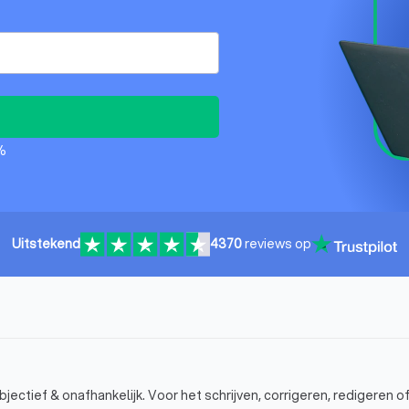
%
Uitstekend
4370
reviews op
jectief & onafhankelijk. Voor het schrijven, corrigeren, redigeren o