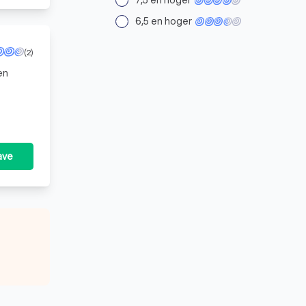
7,5 en hoger
6,5 en hoger
(2)
en
ave