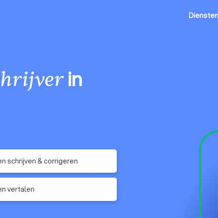
Dienste
in
hrijver
n schrijven & corrigeren
n vertalen