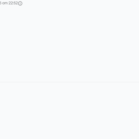
6 om 22:52
info