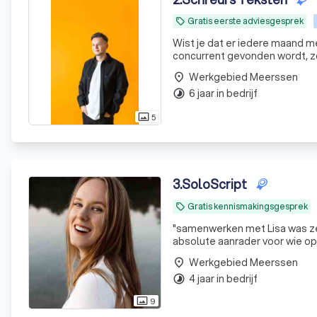
Gratis eerste adviesgesprek
local_offer
Wist je dat er iedere maand me
concurrent gevonden wordt, zo
Werkgebied Meerssen
place
6 jaar in bedrijf
timelapse
5
photo_size_select_actual
3
.
SoloScript
Gratis kennismakingsgesprek
local_offer
"
samenwerken met Lisa was ze
absolute aanrader voor wie op
Werkgebied Meerssen
place
4 jaar in bedrijf
timelapse
9
photo_size_select_actual