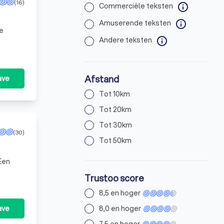
(16)
Commerciële teksten
info
Amuserende teksten
info
je
Andere teksten
info
Afstand
ave
Tot 10km
Tot 20km
Tot 30km
(30)
Tot 50km
Een
Trustoo score
8,5 en hoger
ave
8,0 en hoger