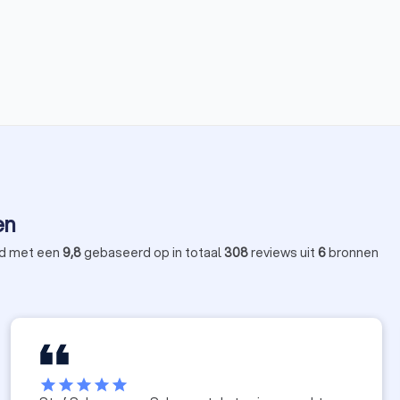
en
d met een
9,8
gebaseerd op in totaal
308
reviews uit
6
bronnen
star
star
star
star
star