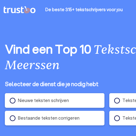
De beste 315+ tekstschrijvers
voor jou
Vind een Top 10
Tekstsc
Meerssen
Selecteer de dienst die je nodig hebt
Nieuwe teksten schrijven
Tekste
Bestaande teksten corrigeren
Tekste