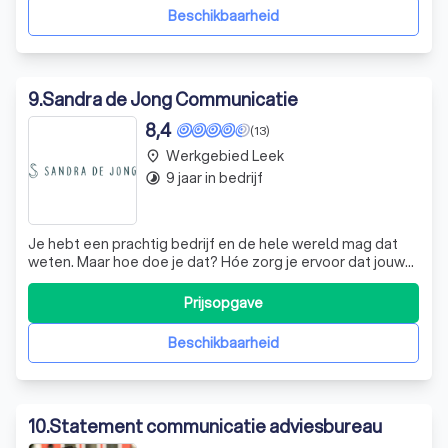
uitnodigen tot verder lezen, boeien en bijblij
Beschikbaarheid
9
.
Sandra de Jong Communicatie
8,4
(13)
Werkgebied Leek
place
9 jaar in bedrijf
timelapse
Je hebt een prachtig bedrijf en de hele wereld mag dat
weten. Maar hoe doe je dat? Hóe zorg je ervoor dat jouw
klanten snappen wie jij als ondernemer bent, wat je nou
eigenlijk doet en waar jij precies voor staat? Marketing &
Prijsopgave
Copywriting kunnen niet zonder merkstrategie: wie ben je,
wat doe je en w
Beschikbaarheid
10
.
Statement communicatie adviesbureau