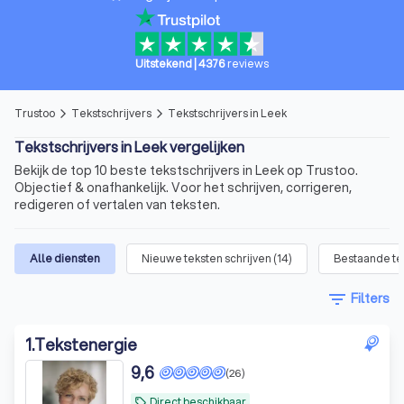
Uitstekend
|
4376
reviews
Trustoo
Tekstschrijvers
Tekstschrijvers in Leek
arrow_forward_ios
arrow_forward_ios
Tekstschrijvers in Leek vergelijken
Bekijk de top 10 beste tekstschrijvers in Leek op Trustoo.
Objectief & onafhankelijk. Voor het schrijven, corrigeren,
redigeren of vertalen van teksten.
Alle diensten
Nieuwe teksten schrijven
(
14
)
Bestaande te
filter_list
Filters
1
.
Tekstenergie
9,6
(26)
Direct beschikbaar
local_offer