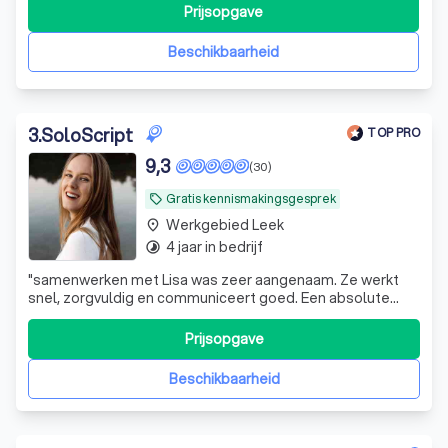
in een breed scala aan branches en klanten.
Prijsopgave
Beschikbaarheid
3
.
SoloScript
TOP PRO
9,3
(30)
Gratis kennismakingsgesprek
local_offer
Werkgebied Leek
place
4 jaar in bedrijf
timelapse
"
samenwerken met Lisa was zeer aangenaam. Ze werkt
snel, zorgvuldig en communiceert goed. Een absolute
aanrader voor wie op zoek is naar uitstekende
samenwerking!
"
Prijsopgave
Beschikbaarheid