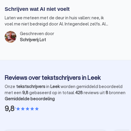
Schrijven wat AI niet voelt
Laten we meteen met de deur in huis vallen: nee, ik
voel me niet bedreigd door AI. Integendeel zelfs. AI
is een handige assistent geworden in mijn werk als
Geschreven door
schrijver, maar geen vervanger. Dat is een belangrijk
Schrijverij Lot
verschil. Schrijven is voor mij en voor veel collega’s
niet alleen maar een kwestie van woorden op papier
zetten. Het is het vertalen van een gevoel, van een
bedoeling, van diepgang. Alleen zo kan een
boodschap overgebracht worden die niet alleen
gelezen, maar ook gevoeld wordt. Dat is precies
Reviews over tekstschrijvers in Leek
waar AI nog altijd tekortschiet.
Onze
tekstschrijvers
in
Leek
worden gemiddeld beoordeeld
met een
9,8
gebaseerd op in totaal
428
reviews uit
8
bronnen
Gemiddelde beoordeling
9,8
•
star
star
star
star
star