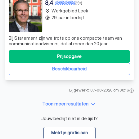
8,4
(3)
Werkgebied Leek
place
29 jaar in bedrijf
timelapse
Bij Statement zijn we trots op ons compacte team van
communicatieadviseurs, dat al meer dan 20 jaar
samenwerkt met een uitgebreid netwerk van specialisten
en mediaproducenten. Wij onderscheiden ons door onze
Prijsopgave
passie voor communicatie en de enorme variëteit aan
projecten die we aanpakken. Of het nu ga
Beschikbaarheid
Bijgewerkt: 07-08-2026 om 08:16
info
keyboard_arrow_down
Toon meer resultaten
Jouw bedrijf niet in de lijst?
Meld je gratis aan