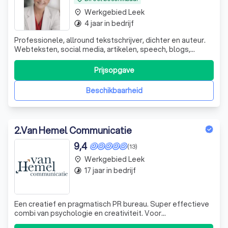
Werkgebied Leek
place
4 jaar in bedrijf
timelapse
Professionele, allround tekstschrijver, dichter en auteur.
Webteksten, social media, artikelen, speech, blogs,
columns, nieuwsbrieven etc. Ervaring en samenwerking
met uitgeverij.
Prijsopgave
Beschikbaarheid
2
.
Van Hemel Communicatie
9,4
(13)
Werkgebied Leek
place
17 jaar in bedrijf
timelapse
Een creatief en pragmatisch PR bureau. Super effectieve
combi van psychologie en creativiteit. Voor
naamsbekendheid en 'expertstatus'. Jarenlange ervaring