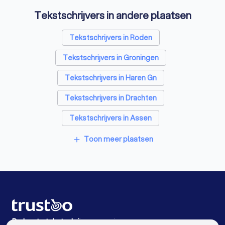
Tekstschrijvers in andere plaatsen
Reclamebureaus in Leek
Accountants in Leek
Tekstschrijvers in Roden
Tekstschrijvers in Groningen
Tekstschrijvers in Haren Gn
Tekstschrijvers in Drachten
Tekstschrijvers in Assen
Tekstschrijvers in Zuidlaren
Toon meer plaatsen
add
Tekstschrijvers in Hoogezand
Tekstschrijvers in Dokkum
Tekstschrijvers in Veendam
Tekstschrijvers in Beilen
De beste tekstschrijvers voor jou