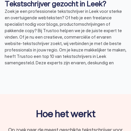
Tekstschrijver gezocht in Leek?
Zoek je een professionele tekstschrijver in Leek voor sterke
en overtuigende webteksten? Of heb je een freelance
specialist nodig voor blogs, productomschrijvingen of
pakkende copy? Bij Trustoo helpen we je de juiste expert te
vinden. Of je nu een creatieve, commerciële of ervaren
website-tekstschrijver zoekt, wij verbinden je met de beste
professionals in jouw regio. Om je keuze makkelijker te maken,
heeft Trustoo een top 10 van tekstschrijvers in Leek
samengesteld. Deze experts zijn ervaren, deskundig en
beoordeeld met een uitstekende Trustoo-score van 8.8. Zo
kies je eenvoudig de tekstschrijver die perfect aansluit bij
jouw wensen en behoeften.
Wat doet een tekstschrijver in Leek?
Een tekstschrijver helpt bedrijven en ondernemers met het
Hoe het werkt
creëren van pakkende en effectieve webteksten. Deze
teksten vergroten niet alleen de online zichtbaarheid, maar
stimuleren ook conversies en klantbetrokkenheid. Heb je een
Op zoek naar de meest geschikte tekstschrijver voor