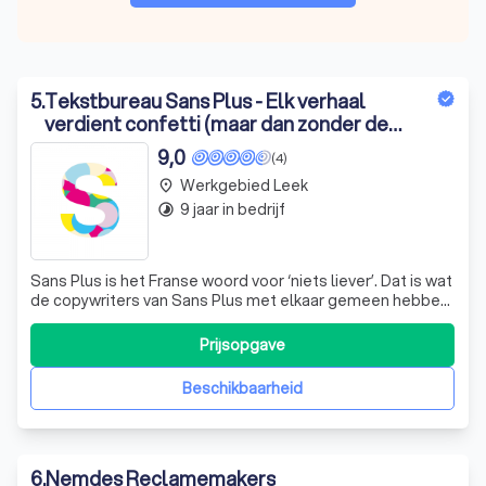
5
.
Tekstbureau Sans Plus - Elk verhaal
verdient confetti (maar dan zonder de
troep)
9,0
(4)
Werkgebied Leek
place
9 jaar in bedrijf
timelapse
Sans Plus is het Franse woord voor ‘niets liever’. Dat is wat
de copywriters van Sans Plus met elkaar gemeen hebben:
we doen niets liever dan schrijven. Ons verhaal begint met
Anne, die na 20 jaar recreatief schrijven haar eigen
Prijsopgave
tekstbureau startte. Na tientallen samenwerkingen in
Groningen, in Nede
Beschikbaarheid
6
.
Nemdes Reclamemakers