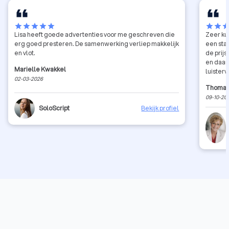
star
star
star
star
star
star
star
sta
Lisa heeft goede advertenties voor me geschreven die
Zeer ku
erg goed presteren. De samenwerking verliep makkelijk
een stap
en vlot.
de prijs
en daar
Marielle Kwakkel
luister
02-03-2026
Thomas
09-10-20
SoloScript
Bekijk profiel