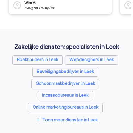
Wim V.
account_circle
account_circl
6 aug
op
Trustpilot
Zakelijke diensten: specialisten in Leek
Boekhouders in Leek
Webdesigners in Leek
Beveiligingsbedrijven in Leek
Schoonmaakbedrijven in Leek
Incassobureaus in Leek
Online marketing bureaus in Leek
Vertaalbureaus in Leek
SEO-specialisten in Leek
Toon meer diensten in Leek
add
Grafisch ontwerpers in Leek