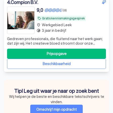
4
.
Compion B.V.
9,0
(8)
Gratis kennismakingsgesprek
local_offer
Werkgebied Leek
place
3 jaar in bedrijf
timelapse
Gedreven professionals, die fluitend naar het werk gaan;
dat zijn wij. Het creatieve bloed stroomt door onze
aderen. De behoefte van de doelgroep zit altijd in ons
hoofd. Dit leidt tot unieke en doeltreffende
Prijsopgave
communicatieoplossingen. Wij gaan voor trouwe
partnerschappen, waarin we elkaar écht kennen
Beschikbaarheid
Tip! Leg uit waar je naar op zoek bent
Wij helpen je de beste en beschikbare tekstschrijvers te
vinden.
Omschrijf mijn opdracht