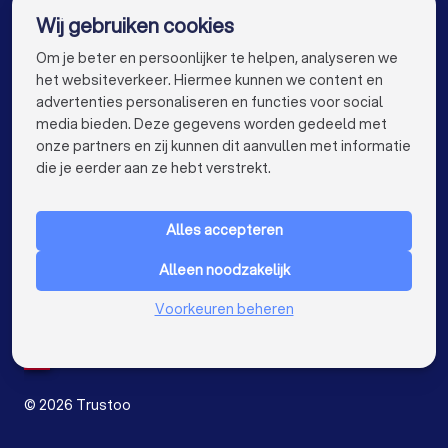
Wij gebruiken cookies
Tekstschrijvers in Amsterdam
info@trustoo.nl
Om je beter en persoonlijker te helpen, analyseren we
Tekstschrijvers in Rotterdam
het websiteverkeer. Hiermee kunnen we content en
advertenties personaliseren en functies voor social
Tekstschrijvers in Den Haag
media bieden. Deze gegevens worden gedeeld met
onze partners en zij kunnen dit aanvullen met informatie
Tekstschrijvers in Utrecht
keyboard_arrow_down
VOOR PARTICULIEREN
die je eerder aan ze hebt verstrekt.
Tekstschrijvers in Eindhoven
keyboard_arrow_down
VOOR BEDRIJVEN
Tekstschrijvers in Tilburg
Tekstschrijvers in Almere
Alles accepteren
keyboard_arrow_down
OVER TRUSTOO
Tekstschrijvers in Breda
Alleen noodzakelijk
LAND
Nederland
Tekstschrijvers in Nijmegen
Voorkeuren beheren
België
Duitsland
Tekstschrijvers in Enschede
Spanje
Tekstschrijvers in Haarlem
©
2026
Trustoo
Tekstschrijvers in Arnhem