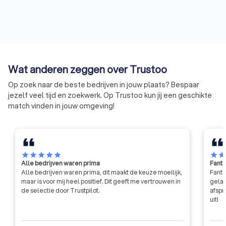
Wat anderen zeggen over Trustoo
Op zoek naar de beste bedrijven in jouw plaats? Bespaar
jezelf veel tijd en zoekwerk. Op Trustoo kun jij een geschikte
match vinden in jouw omgeving!
star
star
star
star
star
star
sta
Alle bedrijven waren prima
Fanta
Alle bedrijven waren prima, dit maakt de keuze moeilijk,
Fanta
maar is voor mij heel positief. Dit geeft me vertrouwen in
gelat
de selectie door Trustpilot.
afspr
uit!