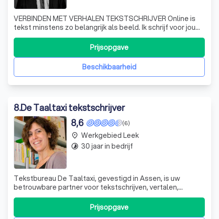
VERBINDEN MET VERHALEN TEKST­SCHRIJVER Online is
tekst minstens zo belangrijk als beeld. Ik schrijf voor jouw
ideale klant. SEO-proof. Onderscheidend. VERHALEN­
VERTELLER Je wilt een inspirerend moment tijdens je
Prijsopgave
opening of feest. Of je wilt zelf een verhaal leren
vertellen. Boek me. STORYTELLING
Beschikbaarheid
8
.
De Taaltaxi tekstschrijver
8,6
(6)
Werkgebied Leek
place
30 jaar in bedrijf
timelapse
Tekstbureau De Taaltaxi, gevestigd in Assen, is uw
betrouwbare partner voor tekstschrijven, vertalen,
webredactie en tekstcorrectie. Met een diepgaande
passie voor taal en een scherp oog voor detail,
Prijsopgave
onderscheiden we ons door het leveren van teksten die