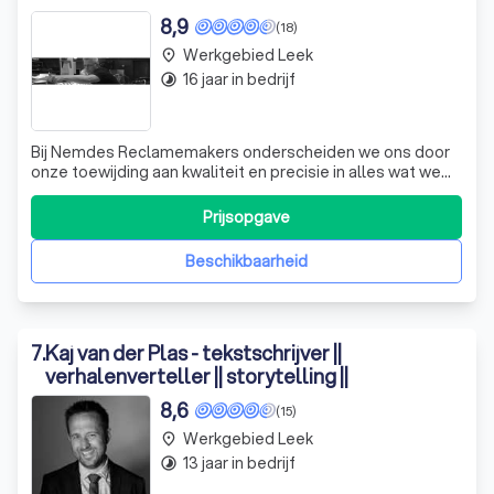
8,9
(18)
Werkgebied Leek
place
16 jaar in bedrijf
timelapse
Bij Nemdes Reclamemakers onderscheiden we ons door
onze toewijding aan kwaliteit en precisie in alles wat we
doen. Of het nu gaat om het printen, drukken of het
aanbrengen van belettering, wij beschikken over
Prijsopgave
geavanceerde machines die garant staan voor de beste
resolutie. Wij nemen de volledige uitv
Beschikbaarheid
7
.
Kaj van der Plas - tekstschrijver ||
verhalenverteller || storytelling ||
8,6
(15)
Werkgebied Leek
place
13 jaar in bedrijf
timelapse