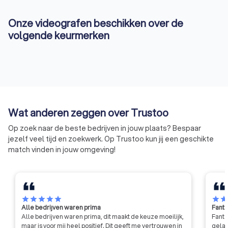
Onze videografen beschikken over de
volgende keurmerken
Wat anderen zeggen over Trustoo
Op zoek naar de beste bedrijven in jouw plaats? Bespaar
jezelf veel tijd en zoekwerk. Op Trustoo kun jij een geschikte
match vinden in jouw omgeving!
star
star
star
star
star
star
sta
Alle bedrijven waren prima
Fanta
Alle bedrijven waren prima, dit maakt de keuze moeilijk,
Fanta
maar is voor mij heel positief. Dit geeft me vertrouwen in
gelat