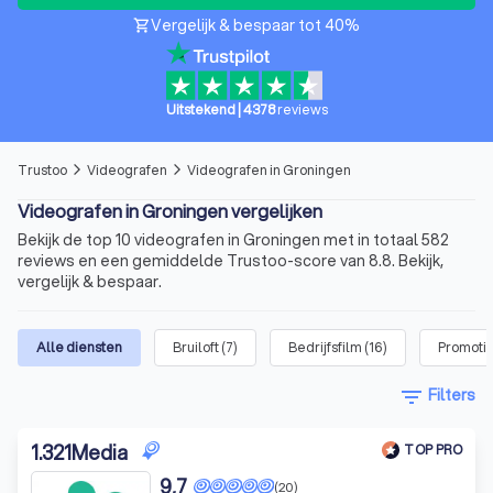
Vergelijk & bespaar tot 40%
shopping_cart
Uitstekend
|
4378
reviews
Trustoo
Videografen
Videografen in Groningen
arrow_forward_ios
arrow_forward_ios
Videografen in Groningen vergelijken
Bekijk de top 10 videografen in Groningen met in totaal 582
reviews en een gemiddelde Trustoo-score van 8.8. Bekijk,
vergelijk & bespaar.
Alle diensten
Bruiloft
(
7
)
Bedrijfsfilm
(
16
)
Promotie
filter_list
Filters
1
.
321Media
TOP PRO
9,7
(20)