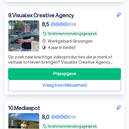
9
.
Visualex Creative Agency
8,5
(3)
Gratis kennismakingsgesprek
local_offer
Werkgebied Groningen
place
4 jaar in bedrijf
timelapse
Op zoek naar krachtige videoproducties die je merk of
verhaal tot leven brengen? Visualex Creative Agency
vertaalt jouw visie naar professionele, meeslepende
video's.
Prijsopgave
Vraag beschikbaarheid
10
.
Mediaspot
8,0
(1)
Gratis kennismakingsgesprek
local_offer