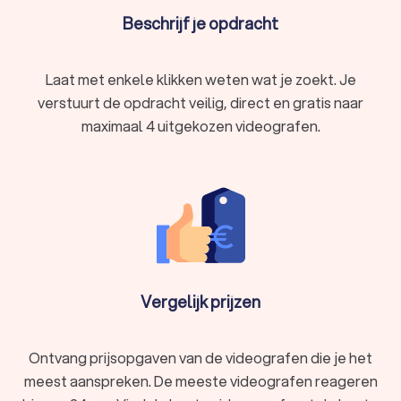
Een videograaf huren in Groningen
Beschrijf je opdracht
Het huren van een videograaf in Groningen hoeft niet
ingewikkeld te zijn. Bij Trustoo maken we het gemakkelijk om
lokale videografen te vinden en offertes aan te vragen. Je
Laat met enkele klikken weten wat je zoekt. Je
kunt de diensten en prijzen van verschillende videografen in
Groningen vergelijken en de beste keuze maken voor jouw
verstuurt de opdracht veilig, direct en gratis naar
evenement.
maximaal 4 uitgekozen videografen.
Vergelijk prijzen
Ontvang prijsopgaven van de videografen die je het
meest aanspreken. De meeste videografen reageren