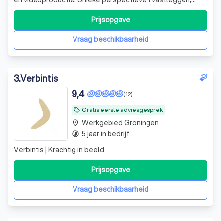
emoties overbrengen, jullie verhaal vertellen, originaliteit
op maat.., dat is onze passie!
Prijsopgave
Vraag beschikbaarheid
3
.
Verbintis
9,4
(12)
Gratis eerste adviesgesprek
local_offer
Werkgebied Groningen
place
5 jaar in bedrijf
timelapse
Verbintis | Krachtig in beeld
Prijsopgave
Vraag beschikbaarheid