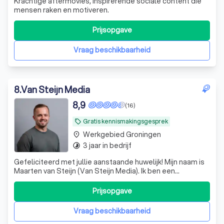
Krachtige aftermovies, inspirerende sociale content die
mensen raken en motiveren.
Prijsopgave
Vraag beschikbaarheid
8
.
Van Steijn Media
8,9
(16)
Gratis kennismakingsgesprek
local_offer
Werkgebied Groningen
place
3 jaar in bedrijf
timelapse
Gefeliciteerd met jullie aanstaande huwelijk! Mijn naam is
Maarten van Steijn (Van Steijn Media). Ik ben een
gepassioneerde videograaf, gespecialiseerd in bruiloften.
Mijn stijl van films maken is met nadruk op audio en
Prijsopgave
beleving. Ik focus op spontane momenten, wat minder op
geregisseerde handelinge
Vraag beschikbaarheid