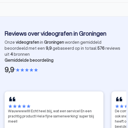
Reviews over videografen in Groningen
Onze
videografen
in
Groningen
worden gemiddeld
beoordeeld met een
9,9
gebaseerd op in totaal
576
reviews
uit
4
bronnen
Gemiddelde beoordeling
9,9
•
star
star
star
star
star
star
star
star
star
star
star
star
sta
Wauwwww!!!! Echt heel blij, wat een service! En een
De comm
prachtig product! Hele fijne samenwerking’ super blij
ook sne
mee!!
heeft o
beelden