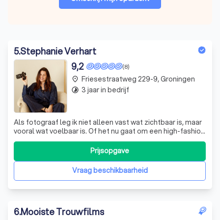
5
.
Stephanie Verhart
9,2
(8)
Friesestraatweg 229-9, Groningen
place
3 jaar in bedrijf
timelapse
Als fotograaf leg ik niet alleen vast wat zichtbaar is, maar
vooral wat voelbaar is. Of het nu gaat om een high-fashion
shoot, een beautycampagne of een krachtig portret – elk
beeld vertelt een uniek verhaal. Met oog voor detail en
Prijsopgave
een sterk creatief concept breng ik jouw visie tot leven.
Stijlvol,
Vraag beschikbaarheid
6
.
Mooiste Trouwfilms