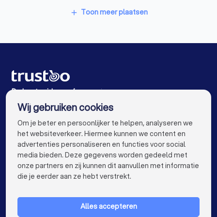
Videografen in Winschoten
Toon meer plaatsen
add
Videografen in Amsterdam
Videografen in Rotterdam
Videografen in Den Haag
Videografen in Utrecht
Videografen in Eindhoven
Videografen in Tilburg
De beste videografen voor jou
Wij gebruiken cookies
Videografen in Almere
Videografen in Breda
info@trustoo.nl
Om je beter en persoonlijker te helpen, analyseren we
Videografen in Nijmegen
Videografen in Enschede
het websiteverkeer. Hiermee kunnen we content en
advertenties personaliseren en functies voor social
Videografen in Haarlem
Videografen in Arnhem
media bieden. Deze gegevens worden gedeeld met
onze partners en zij kunnen dit aanvullen met informatie
Videografen in Amersfoort
keyboard_arrow_down
VOOR PARTICULIEREN
die je eerder aan ze hebt verstrekt.
Videografen in Apeldoorn
keyboard_arrow_down
VOOR BEDRIJVEN
Videografen in Den Bosch
Alles accepteren
keyboard_arrow_down
OVER TRUSTOO