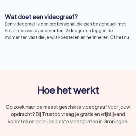
Wat doet een videograaf?
Een videograaf is een professional die zich bezighoudt met
het filmen van evenementen. Videografen leggen de
momenten vast die je wilt koesteren en herinneren. Of het nu
gaat om een bruiloft, een verjaardagsfeest of een
bedrijfsevenement in Groningen, een videograaf kan de sfeer
en emoties van de dag vastleggen.
Trouwen en de rol van de videograaf
Een bruiloft is een van de meest bijzondere dagen in het
Hoe het werkt
leven van een stel. Het is een dag vol liefde, gelach en geluk.
Een trouwvideograaf kan al deze momenten vastleggen,
zodat je ze voor altijd kunt koesteren. Ze kunnen de
Op zoek naar de meest geschikte videograaf voor jouw
ceremonie, de receptie, het feest en alle speciale momenten
opdracht? Bij Trustoo vraag je gratis en vrijblijvend
daartussen filmen.
voorstellen op bij de beste videografen in Groningen.