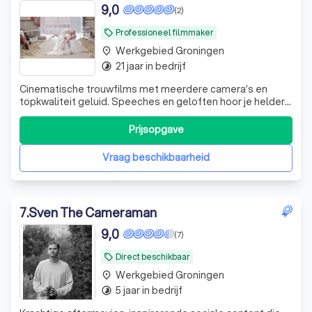
9,0
(2)
Professioneel filmmaker
local_offer
Werkgebied Groningen
place
21 jaar in bedrijf
timelapse
Cinematische trouwfilms met meerdere camera’s en
topkwaliteit geluid. Speeches en geloften hoor je helder
terug. Voor bruidsparen die voor kwaliteit gaan: trouwfilms
met meer dan alleen muziek
Prijsopgave
Vraag beschikbaarheid
7
.
Sven The Cameraman
9,0
(7)
Direct beschikbaar
local_offer
Werkgebied Groningen
place
5 jaar in bedrijf
timelapse