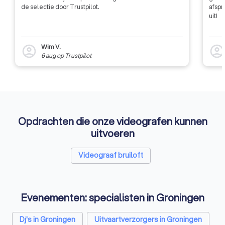
de selectie door Trustpilot.
afspr
uit!
Wim V.
account_circle
account_circl
6 aug
op
Trustpilot
Opdrachten die onze videografen kunnen
uitvoeren
Videograaf bruiloft
Evenementen: specialisten in Groningen
Dj's in Groningen
Uitvaartverzorgers in Groningen