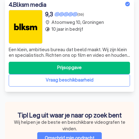
4
.
Blksm media
9,3
(59)
Atoomweg 10, Groningen
place
10 jaar in bedrijf
timelapse
Een klein, ambitieus bureau dat beeld maakt. Wij zijn klein
en specialistisch. Richten ons op film en video en houden
immer één zaak scherp in beeld: een machtig
eindproduct. Dat jij als opdrachtgever zegt: Blksm dat
Prijsopgave
hebben jullie moai doan! Daar leven we voor.
Vraag beschikbaarheid
Tip! Leg uit waar je naar op zoek bent
Wij helpen je de beste en beschikbare videografen te
vinden.
Omschrijf mijn opdracht