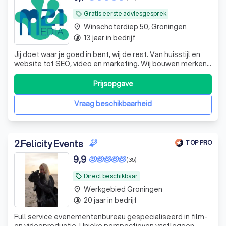
Gratis eerste adviesgesprek
local_offer
Winschoterdiep 50, Groningen
place
13 jaar in bedrijf
timelapse
Jij doet waar je goed in bent, wij de rest. Van huisstijl en
website tot SEO, video en marketing. Wij bouwen merken,
nemen ruis weg en brengen focus. Wij zijn jouw
merkafdeling on demand.
Prijsopgave
Vraag beschikbaarheid
2
.
Felicity Events
TOP PRO
9,9
(35)
Direct beschikbaar
local_offer
Werkgebied Groningen
place
20 jaar in bedrijf
timelapse
Full service evenementenbureau gespecialiseerd in film-
en videoproductie. Unieke perspectieven vastleggen,