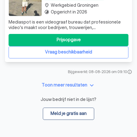
Werkgebied Groningen
place
Opgericht in 2026
timelapse
Mediaspot is een videograaf bureau dat professionele
video's maakt voor bedrijven, trouwerijen,
marketingevents en feesten. Samen bespreken we jouw
wensen en vertalen we jouw ideeën naar een unieke video
Prijsopgave
die perfect aansluit bij jouw doel. Met creativiteit, oog
voor detail en passie brengen we jouw
Vraag beschikbaarheid
Bijgewerkt: 08-08-2026 om 09:10
info
keyboard_arrow_down
Toon meer resultaten
Jouw bedrijf niet in de lijst?
Meld je gratis aan