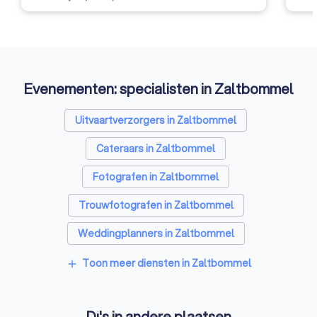
Evenementen: specialisten in Zaltbommel
Uitvaartverzorgers in Zaltbommel
Cateraars in Zaltbommel
Fotografen in Zaltbommel
Trouwfotografen in Zaltbommel
Weddingplanners in Zaltbommel
Videografen in Zaltbommel
Toon meer diensten in Zaltbommel
add
Dj's in andere plaatsen