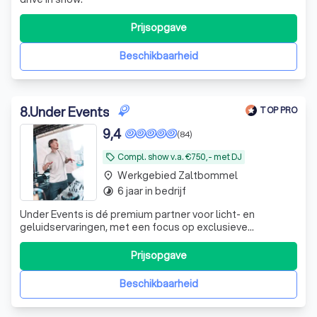
Prijsopgave
Beschikbaarheid
8
.
Under Events
TOP PRO
9,4
(84)
Compl. show v.a. €750,- met DJ
local_offer
Werkgebied Zaltbommel
place
6 jaar in bedrijf
timelapse
Under Events is dé premium partner voor licht- en
geluidservaringen, met een focus op exclusieve
evenementen. We bieden hoogwaardige apparatuur en
ervaren DJ's die perfect inspelen op de sfeer van elke
Prijsopgave
gelegenheid, van bruiloften en exclusieve privé feesten
tot zakelijke evenementen. Met een persoo
Beschikbaarheid