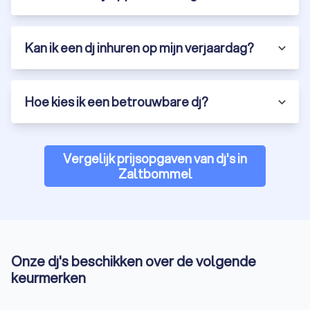
beste dj’s in Zaltbommel voor je samen te stellen. We
verzamelen alle reviews, ervaringen en tarieven op één plek,
zodat je snel en gemakkelijk kunt vergelijken. Vraag gratis
Kan ik een dj inhuren op mijn verjaardag?
offertes aan en kies een dj uit Zaltbommel die perfect
aansluit bij jouw wensen en budget.
Met een zorgvuldig geselecteerde dj uit Zaltbommel wordt
Hoe kies ik een betrouwbare dj?
jouw evenement gegarandeerd een succes. Dus waar wacht
je nog op? Vind vandaag nog de perfecte dj via Trustoo.
Vergelijk prijsopgaven van dj's in
Zaltbommel
Onze dj's beschikken over de volgende
keurmerken