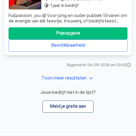
1 jaar in bedrijf
timelapse
Fullpassion , jou dj! Voor jong en ouder publiek ! Ervaren om
de energie van elk feestje, trouwerij, of bedrijfsfeest
continu door te laten gaan !
Prijsopgave
Beschikbaarheid
Bijgewerkt: 04-08-2026 om 20:43
info
keyboard_arrow_down
Toon meer resultaten
Jouw bedrijf niet in de lijst?
Meld je gratis aan