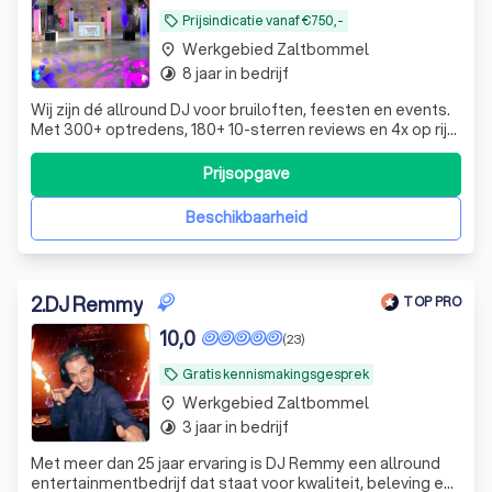
Prijsindicatie vanaf €750,-
local_offer
Werkgebied Zaltbommel
place
8 jaar in bedrijf
timelapse
Wij zijn dé allround DJ voor bruiloften, feesten en events.
Met 300+ optredens, 180+ 10-sterren reviews en 4x op rij
verkozen tot beste allround DJ op Trustoo, wordt elk
feest onvergetelijk.
Prijsopgave
Beschikbaarheid
2
.
DJ Remmy
TOP PRO
10,0
(23)
Gratis kennismakingsgesprek
local_offer
Werkgebied Zaltbommel
place
3 jaar in bedrijf
timelapse
Met meer dan 25 jaar ervaring is DJ Remmy een allround
entertainmentbedrijf dat staat voor kwaliteit, beleving en