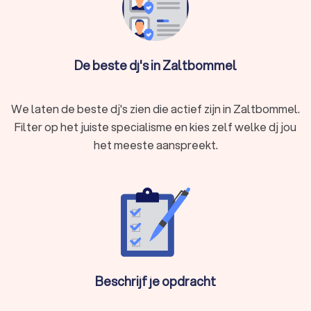
talloze voordelen. Je hebt niet alleen toegang tot een breed
scala aan muziek, maar ook tot de technische vaardigheden
die nodig zijn om een feest tot leven te brengen. Een goede
dj in Zaltbommel leest het publiek en zorgt dat de energie op
De beste dj's in Zaltbommel
de dansvloer op peil blijft.
We laten de beste dj's zien die actief zijn in Zaltbommel.
Wat doet een dj in Zaltbommel precies?
Filter op het juiste specialisme en kies zelf welke dj jou
Een dj in Zaltbommel doet veel meer dan alleen muziek
het meeste aanspreekt.
draaien. Hier zijn enkele taken die een dj uitvoert:
Muziek selecteren:
op basis van jouw voorkeuren en de
sfeer van het evenement kiest de dj nummers die
aansluiten bij de gasten.
Muziek mixen:
dj’s in Zaltbommel zorgen voor vloeiende
overgangen tussen nummers, zodat de dansvloer
gevuld blijft.
Publiek lezen:
een goede dj in Zaltbommel speelt in op
de reacties van het publiek en past de muziekkeuze aan
om de energie hoog te houden.
Beschrijf je opdracht
Techniek beheren:
dj’s nemen vaak hun eigen apparatuur
mee, zoals draaitafels, mengpanelen en