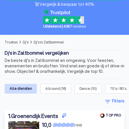
Vergelijk & bespaar tot 40%
shopping_cart
Uitstekend
|
4367
reviews
Trustoo
Dj's
Dj's in Zaltbommel
arrow_forward_ios
arrow_forward_ios
Dj's in Zaltbommel vergelijken
De beste dj's in Zaltbommel en omgeving. Voor feesten,
evenementen en bruiloften. Vind snel een goede dj of drive-in
show. Objectief & onafhankelijk. Vergelijk de top 10.
Alle diensten
Allround
(
18
)
Dance
(
10
)
70's / 80's /
filter_list
Filters
1
.
Groenendijk Events
TOP PRO
10,0
(198)