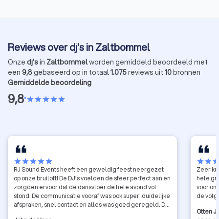
Reviews over dj's in Zaltbommel
Onze
dj's
in
Zaltbommel
worden gemiddeld beoordeeld met
een
9,8
gebaseerd op in totaal
1.075
reviews uit
10
bronnen
Gemiddelde beoordeling
9,8
•
star
star
star
star
star
star
star
star
star
star
star
star
sta
RJ Sound Events heeft een geweldig feest neergezet
Zeer kundige ent
op onze bruiloft! De DJ’s voelden de sfeer perfect aan en
hele gro
zorgden ervoor dat de dansvloer de hele avond vol
voor ons
stond. De communicatie vooraf was ook super: duidelijke
de volg
afspraken, snel contact en alles was goed geregeld. Dat
Otten J
gaf ons veel vertrouwen richting onze grote dag. Dankzij