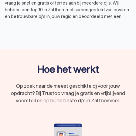
vraag je snel en gratis offertes aan bij meerdere dj’s. Wij
hebben een top 10 in Zaltbommel samengesteld van ervaren
en betrouwbare dj’s in jouw regio en beoordeeld met een
uitstekende Trustoo Score van 9. Zo kies je eenvoudig de dj in
Zaltbommel die het beste past bij jouw gelegenheid en
budget. Een dj inhuren voor een feest is nog nooit zo makkelijk
geweest.
Waarom een dj boeken uit Zaltbommel voor
Hoe het werkt
een feest?
Een dj uit Zaltbommel is een professional die muziek mixt en
Op zoek naar de meest geschikte dj voor jouw
afspeelt om de perfecte sfeer te creëren op jouw
opdracht? Bij Trustoo vraag je gratis en vrijblijvend
evenement. Of het nu gaat om een dj huren voor een feest,
verjaardag, bruiloft, bedrijfsfeest of festival, een dj in
voorstellen op bij de beste dj's in Zaltbommel.
Zaltbommel zorgt ervoor dat jouw gasten een geweldige tijd
hebben. Met hun expertise weten dj’s precies welke nummers
passen bij de sfeer en voorkeuren van het publiek, en ze
schakelen naadloos tussen verschillende muziekstijlen.
Het inhuren van een dj voor een feest in Zaltbommel biedt