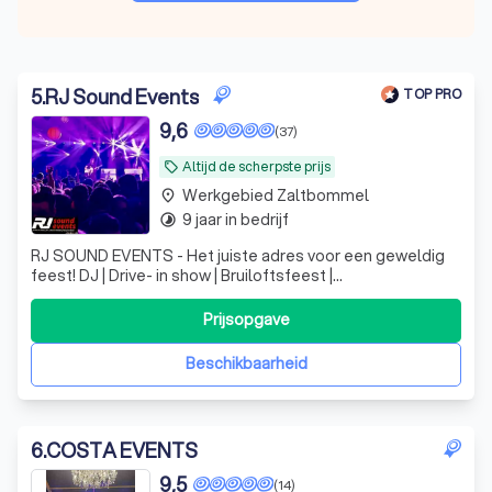
5
.
RJ Sound Events
TOP PRO
9,6
(37)
Altijd de scherpste prijs
local_offer
Werkgebied Zaltbommel
place
9 jaar in bedrijf
timelapse
RJ SOUND EVENTS - Het juiste adres voor een geweldig
feest! DJ | Drive- in show | Bruiloftsfeest |
Verjaardagfeest| Bedrijfsfeest | Tentfeest | - Verhuur
feestartikelen | Verhuur licht en geluid
Prijsopgave
Beschikbaarheid
6
.
COSTA EVENTS
9,5
(14)