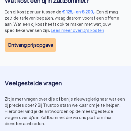
Wat kost een dj in Zaltbommel?
apparatuur.
Bedrijfsfeesten:
€ 500,- tot € 2.000,- of meer,
Een dj kost per uur tussen de
€
125
,-
en
€
200
,-
Een dj mag
afhankelijk van de grootte van het evenement.
zelf de tarieven bepalen, vraag daarom vooraf een offerte
Bekende dj’s:
voor bekende namen of internationale dj’s
aan. Wat een dj kost heeft ook te maken met wat jouw
lopen de kosten op tot duizenden euro’s.
specifieke wensen zijn.
Lees meer over Dj's kosten
Het is verstandig om offertes op te vragen bij meerdere dj’s
uit Zaltbommel. Zo vergelijk je prijzen en kijk je wat er precies
Ontvang prijsopgave
bij het tarief is inbegrepen. Sommige dj’s rekenen extra
kosten voor reistijd, apparatuur of verlengde speeltijden, dus
vraag altijd naar een duidelijke offerte.
Hoe kies je de juiste dj uit Zaltbommel?
Veelgestelde vragen
Het vinden van de perfecte dj uit Zaltbommel voor jouw
evenement is soms een uitdaging. Hier zijn enkele tips om je
te helpen:
Zit je met vragen over dj's of ben je nieuwsgierig naar wat een
Kijk naar ervaring:
kies een dj die ervaring heeft met het
dj precies doet? Bij Trustoo staan we klaar om je te helpen.
soort evenement dat jij organiseert.
Hieronder vind je de antwoorden op de meestgestelde
Luister naar demo’s:
veel dj’s hebben opnames van
vragen over dj's in Zaltbommel die via ons platform hun
eerdere optredens of een portfolio.
diensten aanbieden.
Lees reviews:
bekijk beoordelingen van eerdere klanten.
Bespreek je wensen:
zorg ervoor dat de dj openstaat