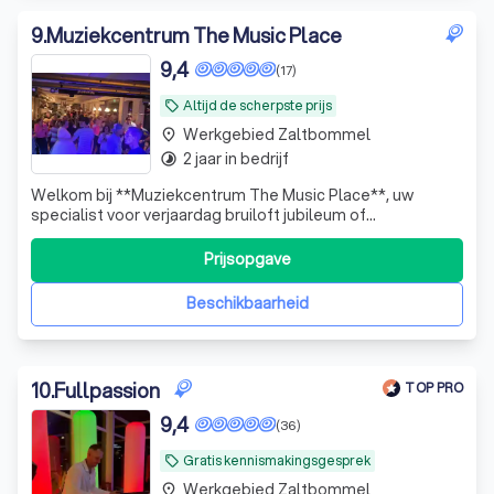
9
.
Muziekcentrum The Music Place
9,4
(17)
Altijd de scherpste prijs
local_offer
Werkgebied Zaltbommel
place
2 jaar in bedrijf
timelapse
Welkom bij **Muziekcentrum The Music Place**, uw
specialist voor verjaardag bruiloft jubileum of
bedrijfsfeest. Dit is waar muziek en sfeer samenkomen en
leiden tot bijzondere momenten.
Prijsopgave
Beschikbaarheid
10
.
Fullpassion
TOP PRO
9,4
(36)
Gratis kennismakingsgesprek
local_offer
Werkgebied Zaltbommel
place