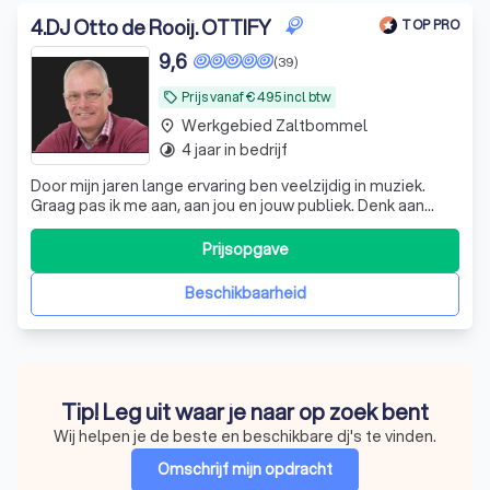
4
.
DJ Otto de Rooij. OTTIFY
TOP PRO
9,6
(39)
Prijs vanaf € 495 incl btw
local_offer
Werkgebied Zaltbommel
place
4 jaar in bedrijf
timelapse
Door mijn jaren lange ervaring ben veelzijdig in muziek.
Graag pas ik me aan, aan jou en jouw publiek. Denk aan
Nederlandstalig, Carnaval, Disco, Dance, Rock, uit top 40
van 60, 70, 80, 90 tot nu
Prijsopgave
Beschikbaarheid
Tip! Leg uit waar je naar op zoek bent
Wij helpen je de beste en beschikbare dj's te vinden.
Omschrijf mijn opdracht