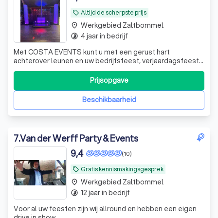
Altijd de scherpste prijs
local_offer
Werkgebied Zaltbommel
place
4 jaar in bedrijf
timelapse
Met COSTA EVENTS kunt u met een gerust hart
achterover leunen en uw bedrijfsfeest, verjaardagsfeest,
trouwfeest of complete drive-in show op elke locatie
nationaal en internationaal aan ons overlaten
Prijsopgave
Beschikbaarheid
7
.
Van der Werff Party & Events
9,4
(10)
Gratis kennismakingsgesprek
local_offer
Werkgebied Zaltbommel
place
12 jaar in bedrijf
timelapse
Voor al uw feesten zijn wij allround en hebben een eigen
drive in show.