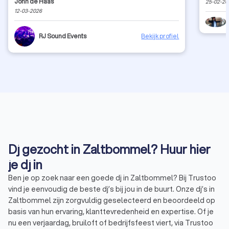
John de Haas
25-02-20
RJ Sound Events is onze bruiloft echt een onvergetelijk
12-03-2026
feest geworden. We zijn ontzettend tevreden en raden
ze zeker aan!
RJ Sound Events
Bekijk profiel
Dj gezocht in Zaltbommel? Huur hier
je dj in
Ben je op zoek naar een goede dj in Zaltbommel? Bij Trustoo
vind je eenvoudig de beste dj’s bij jou in de buurt. Onze dj’s in
Zaltbommel zijn zorgvuldig geselecteerd en beoordeeld op
basis van hun ervaring, klanttevredenheid en expertise. Of je
nu een verjaardag, bruiloft of bedrijfsfeest viert, via Trustoo