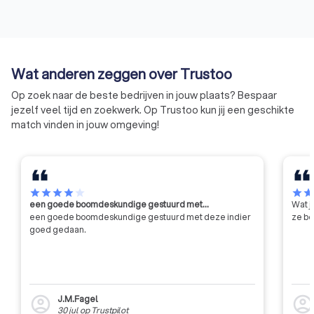
Wat anderen zeggen over Trustoo
Op zoek naar de beste bedrijven in jouw plaats? Bespaar
jezelf veel tijd en zoekwerk. Op Trustoo kun jij een geschikte
match vinden in jouw omgeving!
star
star
star
star
star
star
sta
een goede boomdeskundige gestuurd met…
Wat j
een goede boomdeskundige gestuurd met deze indier
ze be
goed gedaan.
J.M.Fagel
account_circle
account_circl
30 jul
op
Trustpilot