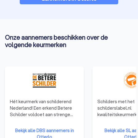
Onze aannemers beschikken over de
volgende keurmerken
Hét keurmerk van schilderend
Schilders met het
Nederland! Een erkend Betere
schilderslabel.nl
Schilder voldoet aan strenge
kwaliteitskeurmerk
toelatingseisen en geeft
voor hoge kwaliteit
opdrachtgevers de garantie dat
communicatie en u
Bekijk alle DBS aannemers in
Bekijk alle SL a
ze gekozen hebben voor een
service. Je kiest vo
Otterlo
Otterl