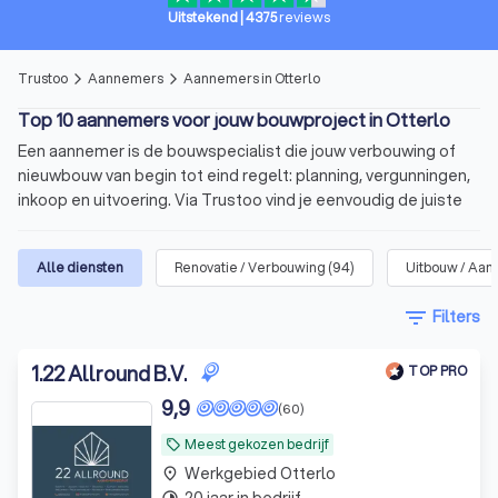
Uitstekend
|
4375
reviews
Trustoo
Aannemers
Aannemers in Otterlo
arrow_forward_ios
arrow_forward_ios
Top 10 aannemers voor jouw bouwproject in Otterlo
Een aannemer is de bouwspecialist die jouw verbouwing of
nieuwbouw van begin tot eind regelt: planning, vergunningen,
inkoop en uitvoering. Via Trustoo vind je eenvoudig de juiste
aannemer voor jouw project. Bekijk onze top 10 aannemers in
Otterlo, lees 1000+ recensies en vraag met één klik meerdere
Alle diensten
Renovatie / Verbouwing
(
94
)
Uitbouw / Aan
offertes aan.
filter_list
Filters
In het kort
Voor allerlei soorten
bouwprojecten
: verbouwing,
1
.
22 Allround B.V.
TOP PRO
uitbreiding of nieuwbouw.
9,9
(60)
De aannemer overziet het
bouwproces
, plant de
Meest gekozen bedrijf
uitvoering
en heeft
contact met
local_offer
onderaannemers
.
Werkgebied Otterlo
place