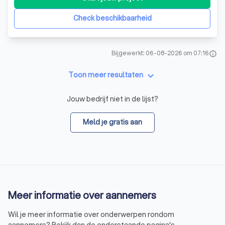
talloze projecten gerealiseerd in zowel de utiliteitsbouw
als de particuliere renovatie
Check beschikbaarheid
Bijgewerkt: 06-08-2026 om 07:16
info
keyboard_arrow_down
Toon meer resultaten
Jouw bedrijf niet in de lijst?
Meld je gratis aan
Meer informatie over aannemers
Wil je meer informatie over onderwerpen rondom
aannemers? Bekijk dan de onderstaande pagina's