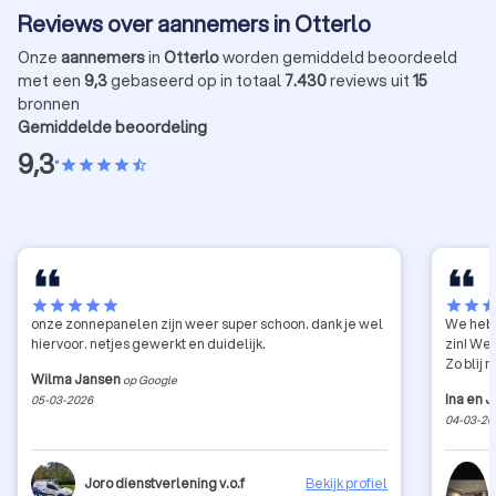
Reviews over aannemers in Otterlo
Onze
aannemers
in
Otterlo
worden gemiddeld beoordeeld
met een
9,3
gebaseerd op in totaal
7.430
reviews uit
15
bronnen
Gemiddelde beoordeling
9,3
•
star
star
star
star
star_half
star
star
star
star
star
star
star
sta
onze zonnepanelen zijn weer super schoon. dank je wel
We hebb
hiervoor. netjes gewerkt en duidelijk.
zin! We
Zo blij
Wilma Jansen
op Google
Ina en 
05-03-2026
04-03-20
Joro dienstverlening v.o.f
Bekijk profiel