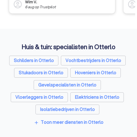
Wim V.
account_circle
account_circl
6 aug
op
Trustpilot
Huis & tuin: specialisten in Otterlo
Schilders in Otterlo
Vochtbestrijders in Otterlo
Stukadoors in Otterlo
Hoveniers in Otterlo
Gevelspecialisten in Otterlo
Vloerleggers in Otterlo
Elektriciens in Otterlo
Isolatiebedrijven in Otterlo
Ongediertebestrijders in Otterlo
Toon meer diensten in Otterlo
add
Architecten in Otterlo