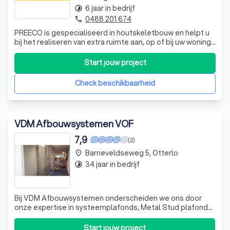
aanspreekpunt en houdt je regelmatig op de hoogte van de
6 jaar in bedrijf
timelapse
voortgang.
0488 201 674
phone
PREECO is gespecialiseerd in houtskeletbouw en helpt u
bij het realiseren van extra ruimte aan, op of bij uw woning.
5. Oplevering
Of het nu gaat om een nieuwe woning, uitbouw, opbouw of
Is het project afgerond, dan volgt een laatste controle.
een bijgebouw: bij PREECO bent u aan het juiste adres. Wij
Start jouw project
werken vooral (maar niet uitsluitend) voor particulieren en
Samen met de aannemer loop je het resultaat na en
denken
bespreek je eventuele opleverpunten. Pas als alles naar wens
Check beschikbaarheid
is, wordt het project officieel opgeleverd.
VDM Afbouwsystemen VOF
7,9
(2)
Barneveldseweg 5, Otterlo
place
34 jaar in bedrijf
timelapse
Bij VDM Afbouwsystemen onderscheiden we ons door
onze expertise in systeemplafonds, Metal Stud plafonds,
scheidingswanden, verlichting en airconditioning. Sinds
1991 zijn we actief in de afbouwsector en hebben we
Start jouw project