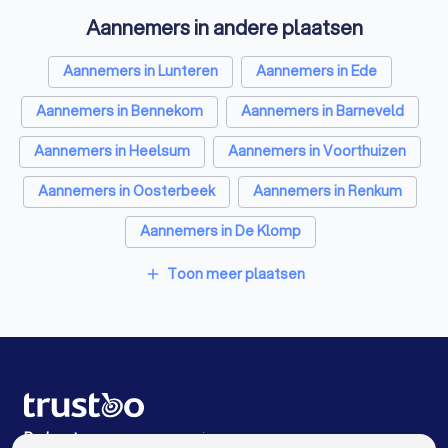
Aannemers in andere plaatsen
Zonwering specialisten in Otterlo
Badkamer installateurs in Otterlo
Aannemers in Lunteren
Aannemers in Ede
Traprenovatie bedrijven in Otterlo
Aannemers in Bennekom
Aannemers in Barneveld
Schoorsteenvegers in Otterlo
Aannemers in Heelsum
Aannemers in Voorthuizen
Hekwerkspecialisten in Otterlo
Aannemers in Oosterbeek
Aannemers in Renkum
Interieurstylisten in Otterlo
Stoffeerders in Otterlo
Aannemers in De Klomp
Meubelmakers in Otterlo
Klusjesmannen in Otterlo
Aannemers in Wageningen
Toon meer plaatsen
add
Aannemers in Amsterdam
Aannemers in Rotterdam
Aannemers in Den Haag
Aannemers in Utrecht
Aannemers in Eindhoven
Aannemers in Tilburg
Aannemers in Groningen
De beste aannemers voor jou