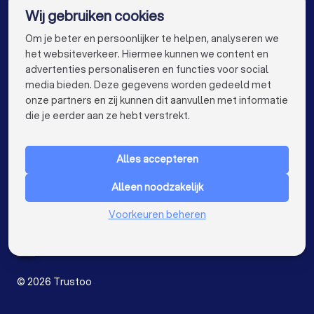
Wij gebruiken cookies
Aannemers in Almere
Aannemers in Breda
info@trustoo.nl
Om je beter en persoonlijker te helpen, analyseren we
Aannemers in Nijmegen
Aannemers in Enschede
het websiteverkeer. Hiermee kunnen we content en
advertenties personaliseren en functies voor social
Aannemers in Haarlem
Aannemers in Arnhem
media bieden. Deze gegevens worden gedeeld met
onze partners en zij kunnen dit aanvullen met informatie
Aannemers in Amersfoort
keyboard_arrow_down
VOOR PARTICULIEREN
die je eerder aan ze hebt verstrekt.
Aannemers in Apeldoorn
Aannemers in Den Bosch
keyboard_arrow_down
VOOR BEDRIJVEN
Aannemers in Maastricht
Aannemers in Leiden
Alles accepteren
keyboard_arrow_down
OVER TRUSTOO
Aannemers in Dordrecht
Alleen noodzakelijk
LAND
Nederland
Aannemers in Zoetermeer
Voorkeuren beheren
België
Duitsland
Aannemers bij jou in de buurt
Spanje
©
2026
Trustoo