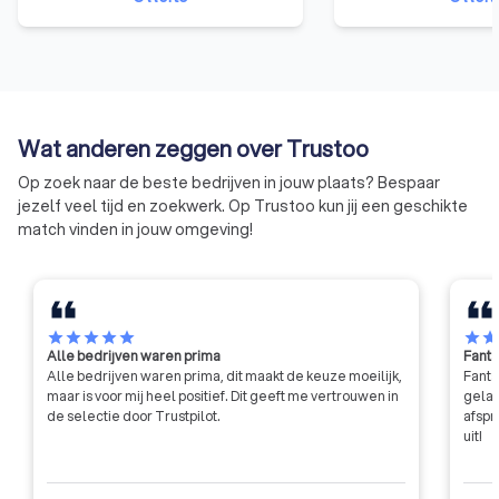
echte vakman. Die trots is op zijn
vakmanschap door 
vak en gaat voor het beste
specialist, die je g
resultaat. Omdat ze ons motto
is met het schilder
onderschrijven: TROTS OP ONS
binnen en buiten, ne
VAK!
eventuele aanvulle
Wat anderen zeggen over Trustoo
Op zoek naar de beste bedrijven in jouw plaats? Bespaar
jezelf veel tijd en zoekwerk. Op Trustoo kun jij een geschikte
match vinden in jouw omgeving!
star
star
star
star
star
star
sta
Alle bedrijven waren prima
Fanta
Alle bedrijven waren prima, dit maakt de keuze moeilijk,
Fanta
maar is voor mij heel positief. Dit geeft me vertrouwen in
gelat
de selectie door Trustpilot.
afspr
uit!