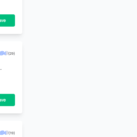
ave
(29)
ede
ave
(19)