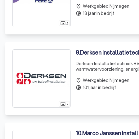
gecombineerd met een uitste
Werkgebied Nijmegen
place
13 jaar in bedrijf
timelapse
2
photo_size_select_actual
9
.
Derksen Installatietec
Derksen Installatietechniek BV
warmwatervoorziening, energie
Installatietechniek aan het jui
Werkgebied Nijmegen
kenn
place
101 jaar in bedrijf
timelapse
7
photo_size_select_actual
10
.
Marco Janssen Install