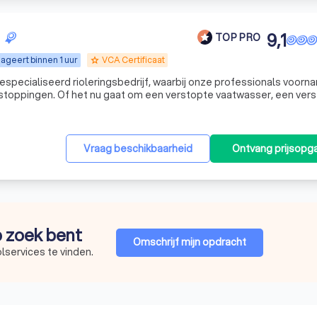
9,1
TOP PRO
ageert binnen 1 uur
VCA Certificaat
grade
rstoppingen. Of het nu gaat om een verstopte vaatwasser, een ver
in het toilet of een verstopte regenwaterafvoer, wij staan paraat 
Vraag beschikbaarheid
Ontvang prijsopg
op zoek bent
Omschrijf mijn opdracht
lservices te vinden.