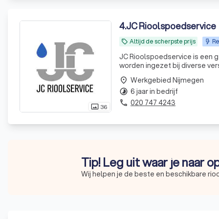
4
.
JC Rioolspoedservice
Altijd de scherpste prijs
Re
local_offer
JC Rioolspoedservice is een gespecialiseerd rioleringsbedrijf, waarbij onze professionals voornamelijk
worden ingezet bij diverse ve
doucheputje, een verstopping 
Werkgebied Nijmegen
place
6 jaar in bedrijf
timelapse
020 747 4243
phone
36
photo_size_select_actual
Tip! Leg uit waar je naar 
Wij helpen je de beste en beschikbare rioo