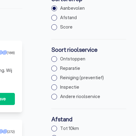
Aanbevolen
Afstand
Score
Soort rioolservice
(188)
Ontstoppen
Reparatie
ng. Wij
Reiniging (preventief)
Inspectie
Andere rioolservice
ave
Afstand
Tot 10km
(272)