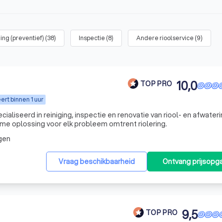
ing (preventief)
(
38
)
Inspectie
(
8
)
Andere rioolservice
(
9
)
10,0
TOP PRO
rt binnen 1 uur
ialiseerd in reiniging, inspectie en renovatie van riool- en afwateri
ame oplossing voor elk probleem omtrent riolering.
gen
Vraag beschikbaarheid
Ontvang prijsopg
9,5
TOP PRO