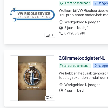
Direct beschikbaar
Reageer
local_offer
Welkom bij VW Rioolservice, wi
u nu problemen ondervindt met
ervaring en materialen om dit 
Werkgebied Nijmegen
place
3 jaar in bedrijf
timelapse
071 203 3916
phone
17
photo_size_select_actual
3
.
SlimmeloodgieterNL
Direct beschikbaar
Reageer
local_offer
We hebben het vaak gehoord v
toeslag rekenden omdat een r
de extra voorrijkosten terwijl
Werkgebied Nijmegen
place
4 jaar in bedrijf
timelapse
13
photo_size_select_actual