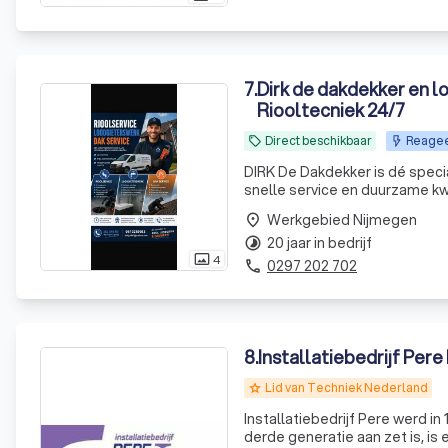
7
.
Dirk de dakdekker en 
Riooltecniek 24/7
Direct beschikbaar
Reageer
local_offer
DIRK De Dakdekker is dé speci
snelle service en duurzame kwa
Werkgebied Nijmegen
place
20 jaar in bedrijf
timelapse
4
photo_size_select_actual
0297 202 702
phone
8
.
Installatiebedrijf Per
Lid van Techniek Nederland
grade
Installatiebedrijf Pere werd in
derde generatie aan zet is, is