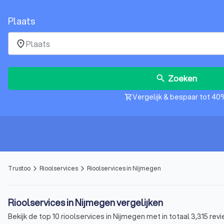
Plaats
place
Zoeken
search
Vergelijk & bespaar tot 40
shopping_cart
Trustoo
Rioolservices
Rioolservices in Nijmegen
arrow_forward_ios
arrow_forward_ios
Rioolservices in Nijmegen vergelijken
Bekijk de top 10 rioolservices in Nijmegen met in totaal 3,315 re