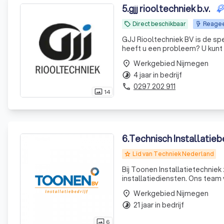
5
.
gjj riooltechniek b.v.
Direct beschikbaar
Reagee
local_offer
GJJ Riooltechniek BV is de spe
heeft u een probleem? U kunt 
Werkgebied Nijmegen
place
4 jaar in bedrijf
timelapse
0297 202 911
phone
14
photo_size_select_actual
6
.
Technisch Installatieb
Lid van Techniek Nederland
grade
Bij Toonen Installatietechniek
installatiediensten. Ons team 
energievraagstukken, install
Werkgebied Nijmegen
place
schilderwerk en proje
21 jaar in bedrijf
timelapse
6
photo_size_select_actual