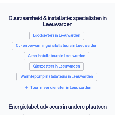
Duurzaamheid & installatie: specialisten in
Leeuwarden
Loodgieters in Leeuwarden
Cv- en verwarmingsinstallateurs in Leeuwarden
Airco installateurs in Leeuwarden
Glaszetters in Leeuwarden
Warmtepomp installateurs in Leeuwarden
Kozijnen specialisten in Leeuwarden
Toon meer diensten in Leeuwarden
add
Zonnepanelen-installateurs in Leeuwarden
Energielabel adviseurs in andere plaatsen
Thuisbatterij installateurs in Leeuwarden