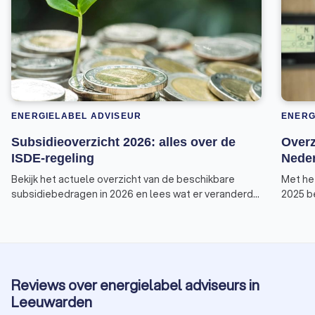
ENERGIELABEL ADVISEUR
ENERG
Subsidieoverzicht 2026: alles over de
Overz
ISDE-regeling
Neder
Bekijk het actuele overzicht van de beschikbare
Met he
subsidiebedragen in 2026 en lees wat er veranderd
2025 be
is aan de voorwaarden van de ISDE-regeling.
subsid
zoals 
Deze v
Invest
energie
Reviews over energielabel adviseurs in
overzic
Leeuwarden