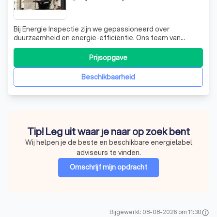
Bij Energie Inspectie zijn we gepassioneerd over
duurzaamheid en energie-efficiëntie. Ons team van
gecertificeerde duurzaamheidsadviseurs staat klaar om
zowel particuliere als zakelijke klanten te helpen met
Prijsopgave
verduurzamingsadvies voor woningen en utiliteitsbouw.
Of het nu gaat om een nieuwbouwplan, d
Beschikbaarheid
Tip! Leg uit waar je naar op zoek bent
Wij helpen je de beste en beschikbare energielabel
adviseurs te vinden.
Omschrijf mijn opdracht
Bijgewerkt: 08-08-2026 om 11:30
info