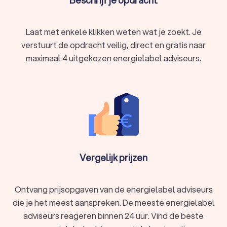
vinden. Je kunt eenvoudig offertes aanvragen bij
verschillende adviseurs in Leeuwarden en de prijzen, ervaring
Laat met enkele klikken weten wat je zoekt. Je
en beoordelingen vergelijken. Zo ben je verzekerd van een
gecertificeerde energielabel adviseur in Leeuwarden die je
verstuurt de opdracht veilig, direct en gratis naar
kan helpen bij het verkrijgen van het energielabel voor je
maximaal 4 uitgekozen energielabel adviseurs.
woning.
Vergelijk prijzen
Ontvang prijsopgaven van de energielabel adviseurs
die je het meest aanspreken. De meeste energielabel
adviseurs reageren binnen 24 uur. Vind de beste