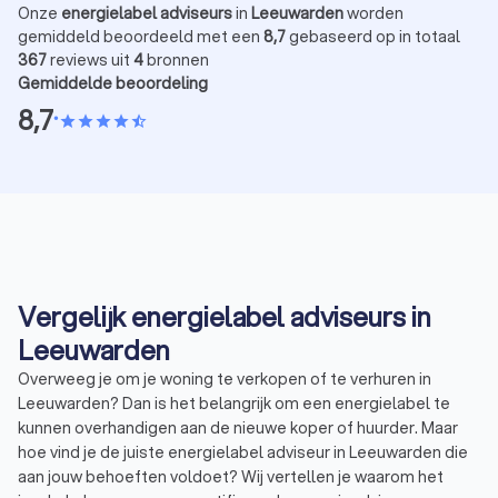
Onze
energielabel adviseurs
in
Leeuwarden
worden
gemiddeld beoordeeld met een
8,7
gebaseerd op in totaal
367
reviews uit
4
bronnen
Gemiddelde beoordeling
8,7
•
star
star
star
star
star_half
Vergelijk energielabel adviseurs in
Leeuwarden
Overweeg je om je woning te verkopen of te verhuren in
Leeuwarden? Dan is het belangrijk om een energielabel te
kunnen overhandigen aan de nieuwe koper of huurder. Maar
hoe vind je de juiste energielabel adviseur in Leeuwarden die
aan jouw behoeften voldoet? Wij vertellen je waarom het