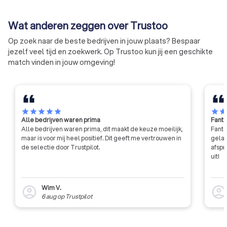
Wat anderen zeggen over Trustoo
Op zoek naar de beste bedrijven in jouw plaats? Bespaar
jezelf veel tijd en zoekwerk. Op Trustoo kun jij een geschikte
match vinden in jouw omgeving!
star
star
star
star
star
star
sta
Alle bedrijven waren prima
Fanta
Alle bedrijven waren prima, dit maakt de keuze moeilijk,
Fanta
maar is voor mij heel positief. Dit geeft me vertrouwen in
gelat
de selectie door Trustpilot.
afspr
uit!
Wim V.
account_circle
account_circl
6 aug
op
Trustpilot