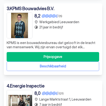
3
.
KPMS Bouwadvies B.V.
8,2
(5)
Werkgebied Leeuwarden
place
21 jaar in bedrijf
timelapse
KPMS is een bouwadviesbureau dat gelooft in de kracht
van mensenwerk. Wij zijn ervan overtuigd dat elk
bouwproject steunt op de expertise en gedrevenheid van
mensen. Onze experts staan gedurende het hele proces
Prijsopgave
nuchter maar sterk betrokken aan uw zijde. Wij koppelen
jarenlange ervaring aan jeugdige
Beschikbaarheid
4
.
Energie Inspectie
8,0
(21)
Lange Marktstraat 1, Leeuwarden
place
7 jaar in bedrijf
timelapse