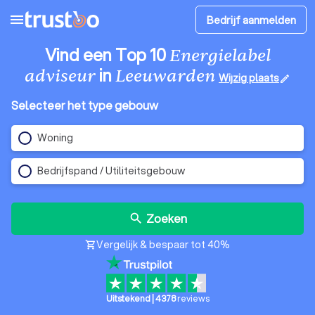
menu
Bedrijf aanmelden
Vind een Top 10
Energielabel
in
adviseur
Leeuwarden
Wijzig plaats
edit
Selecteer het type gebouw
Woning
Bedrijfspand / Utiliteitsgebouw
Zoeken
search
Vergelijk & bespaar tot 40%
shopping_cart
Uitstekend
|
4378
reviews