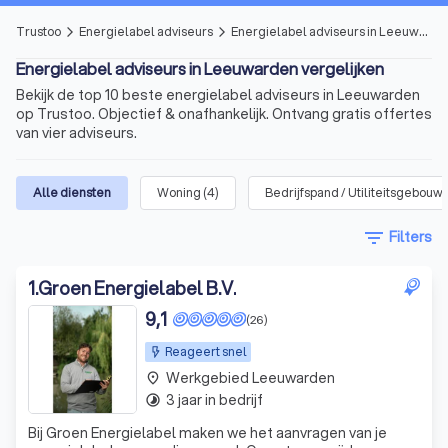
Trustoo
Energielabel adviseurs
Energielabel adviseurs in Leeuwarden
arrow_forward_ios
arrow_forward_ios
Energielabel adviseurs in Leeuwarden vergelijken
Bekijk de top 10 beste energielabel adviseurs in Leeuwarden
op Trustoo. Objectief & onafhankelijk. Ontvang gratis offertes
van vier adviseurs.
Alle diensten
Woning
(
4
)
Bedrijfspand / Utiliteitsgebouw
filter_list
Filters
1
.
Groen Energielabel B.V.
9,1
(26)
Reageert snel
Werkgebied Leeuwarden
place
3 jaar in bedrijf
timelapse
Bij Groen Energielabel maken we het aanvragen van je