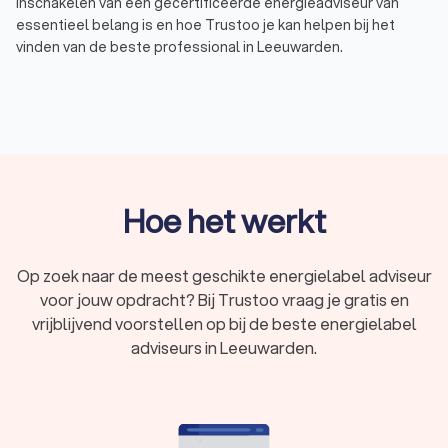
inschakelen van een gecertificeerde energieadviseur van
essentieel belang is en hoe Trustoo je kan helpen bij het
vinden van de beste professional in Leeuwarden.
Waarom een gecertificeerde energielabel
adviseur inschakelen?
Een energielabel is een belangrijk document bij de verkoop of
verhuur van je woning. Het laat potentiële kopers of huurders
Hoe het werkt
zien hoe energiezuinig je woning is. Het verkrijgen van een
energielabel vereist echter expertise en kennis van
energieprestaties en -efficiëntie. Daarom is het inschakelen
Op zoek naar de meest geschikte energielabel adviseur
van een gecertificeerde energielabel adviseur van essentieel
voor jouw opdracht? Bij Trustoo vraag je gratis en
belang. Via Trustoo kun je eenvoudig vier offertes van
gecertificeerde energielabel adviseurs in Leeuwarden
vrijblijvend voorstellen op bij de beste energielabel
vergelijken. Zo vind je de beste professional in Leeuwarden
adviseurs in Leeuwarden.
die aansluit bij jouw behoeften.
Wat doet een energielabel adviseur?