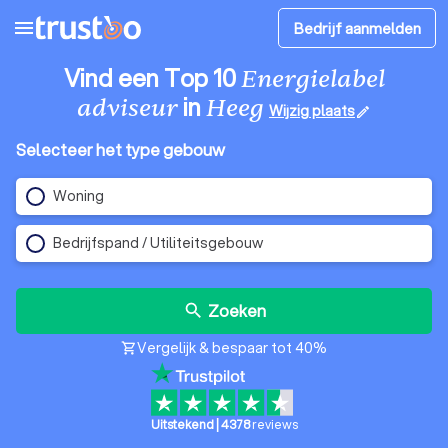
menu
Bedrijf aanmelden
Vind een Top 10
Energielabel
in
adviseur
Heeg
Wijzig plaats
edit
Selecteer het type gebouw
Woning
Bedrijfspand / Utiliteitsgebouw
Zoeken
search
Vergelijk & bespaar tot 40%
shopping_cart
Uitstekend
|
4378
reviews