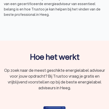
van een gecertificeerde energieadviseur van essentieel
belang is en hoe Trustoo je kan helpen bij het vinden van de
beste professional in Heeg.
Waarom een gecertificeerde energielabel
adviseur inschakelen?
Een energielabel is een belangrijk document bij de verkoop of
verhuur van je woning. Het laat potentiële kopers of huurders
Hoe het werkt
zien hoe energiezuinig je woning is. Het verkrijgen van een
energielabel vereist echter expertise en kennis van
energieprestaties en -efficiëntie. Daarom is het inschakelen
Op zoek naar de meest geschikte energielabel adviseur
van een gecertificeerde energielabel adviseur van essentieel
voor jouw opdracht? Bij Trustoo vraag je gratis en
belang. Via Trustoo kun je eenvoudig vier offertes van
gecertificeerde energielabel adviseurs in Heeg vergelijken.
vrijblijvend voorstellen op bij de beste energielabel
Zo vind je de beste professional in Heeg die aansluit bij jouw
adviseurs in Heeg.
behoeften.