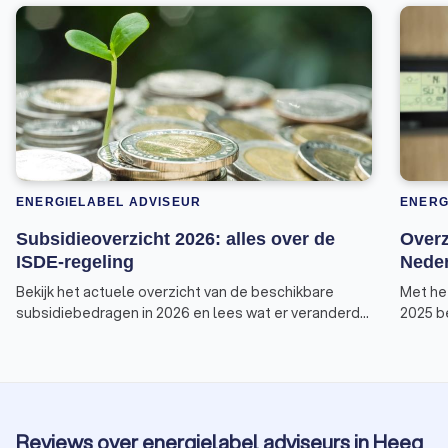
ENERGIELABEL ADVISEUR
ENERG
Subsidieoverzicht 2026: alles over de
Overz
ISDE-regeling
Neder
Bekijk het actuele overzicht van de beschikbare
Met he
subsidiebedragen in 2026 en lees wat er veranderd
2025 be
is aan de voorwaarden van de ISDE-regeling.
subsid
zoals 
Deze v
Invest
energie
Reviews over energielabel adviseurs in Heeg
overzic