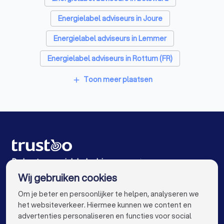
Energielabel adviseurs in Joure
Energielabel adviseurs in Lemmer
Energielabel adviseurs in Rottum (FR)
Energielabel adviseurs in Zurich
Toon meer plaatsen
add
Energielabel adviseurs in Heerenveen
Energielabel adviseurs in Franeker
Energielabel adviseurs in Harlingen
Energielabel adviseurs in Wolvega
De beste energielabel adviseurs voor jou
Wij gebruiken cookies
Energielabel adviseurs in Amsterdam
info@trustoo.nl
Om je beter en persoonlijker te helpen, analyseren we
Energielabel adviseurs in Rotterdam
het websiteverkeer. Hiermee kunnen we content en
advertenties personaliseren en functies voor social
Energielabel adviseurs in Den Haag