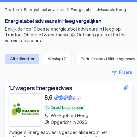
Trustoo
Energielabel adviseurs
Energielabel adviseurs in Heeg
arrow_forward_ios
arrow_forward_ios
Energielabel adviseurs in Heeg vergelijken
Bekijk de top 10 beste energielabel adviseurs in Heeg op
Trustoo. Objectief & onafhankelijk. Ontvang gratis offertes
van vier adviseurs.
Alle diensten
Woning
(
2
)
Bedrijfspand / Utiliteitsgebouw
(
filter_list
Filters
1
.
Zwagers Energieadvies
8,6
(7)
Direct beschikbaar
local_offer
Werkgebied Heeg
place
Opgericht in 2026
timelapse
Zwagers Energieadvies is gespecialiseerd in het