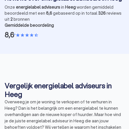
Onze
energielabel adviseurs
in
Heeg
worden gemiddeld
beoordeeld met een
8,6
gebaseerd op in totaal
326
reviews
uit
2
bronnen
Gemiddelde beoordeling
8,6
•
star
star
star
star
star_half
Vergelijk energielabel adviseurs in
Heeg
Overweeg je om je woning te verkopen of te verhuren in
Heeg? Dan is het belangrijk om een energielabel te kunnen
overhandigen aan de nieuwe koper of huurder. Maar hoe vind
je de juiste energielabel adviseur in Heeg die aan jouw
behoeften voldoet? Wij vertellen je waarom het inschakelen