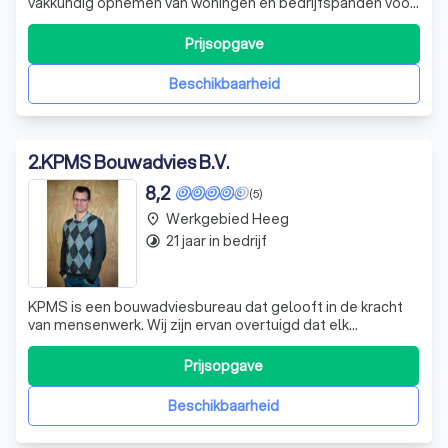
vakkundig opnemen van woningen en bedrijfspanden voor
officiële energielabels. Wij maken het proces rondom
verduurzaming simpel en efficiënt. Onze werkwijze
Prijsopgave
kenmerkt zich door een strakke balans tussen snelheid en
kwaliteit, zodat u snel beschikt over
Beschikbaarheid
2
.
KPMS Bouwadvies B.V.
8,2
(5)
Werkgebied Heeg
place
21 jaar in bedrijf
timelapse
KPMS is een bouwadviesbureau dat gelooft in de kracht
van mensenwerk. Wij zijn ervan overtuigd dat elk
bouwproject steunt op de expertise en gedrevenheid van
mensen. Onze experts staan gedurende het hele proces
Prijsopgave
nuchter maar sterk betrokken aan uw zijde. Wij koppelen
jarenlange ervaring aan jeugdige
Beschikbaarheid