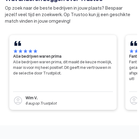
Op zoek naar de beste bedrijven in jouw plaats? Bespaar
jezelf veel tijd en zoekwerk. Op Trustoo kun jij een geschikte
match vinden in jouw omgeving!
star
star
star
star
star
star
sta
Alle bedrijven waren prima
Fanta
Alle bedrijven waren prima, dit maakt de keuze moeilijk,
Fanta
maar is voor mij heel positief. Dit geeft me vertrouwen in
gelat
de selectie door Trustpilot.
afspr
uit!
Wim V.
account_circle
account_circl
6 aug
op
Trustpilot