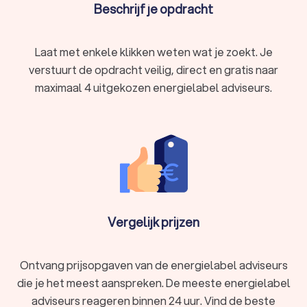
Beschrijf je opdracht
Heeg te vergelijken en de beste aanbiedingen te vinden. Je
kunt eenvoudig offertes aanvragen bij verschillende
adviseurs in Heeg en de prijzen, ervaring en beoordelingen
Laat met enkele klikken weten wat je zoekt. Je
vergelijken. Zo ben je verzekerd van een gecertificeerde
energielabel adviseur in Heeg die je kan helpen bij het
verstuurt de opdracht veilig, direct en gratis naar
verkrijgen van het energielabel voor je woning.
maximaal 4 uitgekozen energielabel adviseurs.
Vergelijk prijzen
Ontvang prijsopgaven van de energielabel adviseurs
die je het meest aanspreken. De meeste energielabel
adviseurs reageren binnen 24 uur. Vind de beste