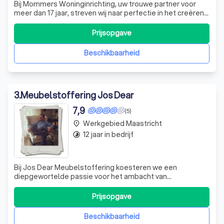
Bij Mommers Woninginrichting, uw trouwe partner voor
meer dan 17 jaar, streven wij naar perfectie in het creëren
van uw ideale thuisomgeving. Ons uitgebreide aanbod in
producten en diensten maakt het mogelijk om elke hoek
Prijsopgave
van uw woning met precisie en zorg in te richten. Of u nu
behoefte heeft aan h
Beschikbaarheid
3
.
Meubelstoffering Jos Dear
7,9
(5)
Werkgebied Maastricht
place
12 jaar in bedrijf
timelapse
Bij Jos Dear Meubelstoffering koesteren we een
diepgewortelde passie voor het ambacht van
meubelstoffering, een vakmanschap dat van generatie op
generatie is doorgegeven. Met bijna veertig jaar ervaring in
Prijsopgave
het vak, heb ik, geïnspireerd door mijn vader, deze kunst
geperfectioneerd en bied ik een bree
Beschikbaarheid