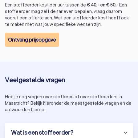
Kwaliteit:
een stoffeerder uit Maastricht gebruikt alleen
Een stoffeerder kost per uur tussen de
€
40
,-
en
€
50
,-
Een
de beste materialen en technieken, wat zorgt voor een
stoffeerder mag zelf de tarieven bepalen, vraag daarom
duurzaam en fraai resultaat. Of het nu gaat om stof, leer
vooraf een offerte aan. Wat een stoffeerder kost heeft ook
of kunstleer, de professional in Maastricht zorgt ervoor
te maken met wat jouw specifieke wensen zijn.
dat jouw oppervlakken er weer als nieuw uitzien. Of het
nu gaat om het stofferen van een trap, raam of vloer.
Ontvang prijsopgave
Creativiteit:
een professionele stoffeerder in Maastricht
kan je adviseren over stoffen, kleuren en patronen die
het beste bij jouw interieur, auto of boot passen. Zo
creëer je een unieke uitstraling die bij jou past.
Efficiëntie:
het stofferen van een oppervlak kan veel tijd
in beslag nemen. Door een professionele stoffeerder
Veelgestelde vragen
uit Maastricht in te schakelen, bespaar je jezelf veel tijd
en energie. Ook weet je zeker dat het werk goed wordt
uitgevoerd.
Heb je nog vragen over stofferen of over stoffeerders in
Maastricht? Bekijk hieronder de meestgestelde vragen en de
antwoorden hierop.
Welke diensten biedt een stoffeerder in
Maastricht?
Een stoffeerder uit Maastricht biedt verschillende diensten
Wat is een stoffeerder?
aan die jouw interieur vernieuwen. Of het nu gaat om het