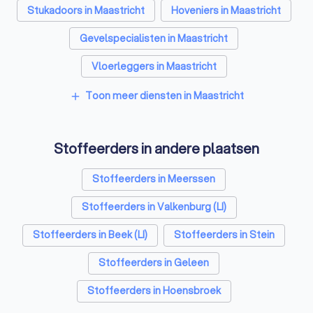
Stukadoors in Maastricht
Hoveniers in Maastricht
Gevelspecialisten in Maastricht
Vloerleggers in Maastricht
Elektriciens in Maastricht
Toon meer diensten in Maastricht
add
Isolatiebedrijven in Maastricht
Stoffeerders in andere plaatsen
Ongediertebestrijders in Maastricht
Architecten in Maastricht
Stoffeerders in Meerssen
Zonwering specialisten in Maastricht
Stoffeerders in Valkenburg (LI)
Badkamer installateurs in Maastricht
Stoffeerders in Beek (LI)
Stoffeerders in Stein
Traprenovatie bedrijven in Maastricht
Stoffeerders in Geleen
Schoorsteenvegers in Maastricht
Stoffeerders in Hoensbroek