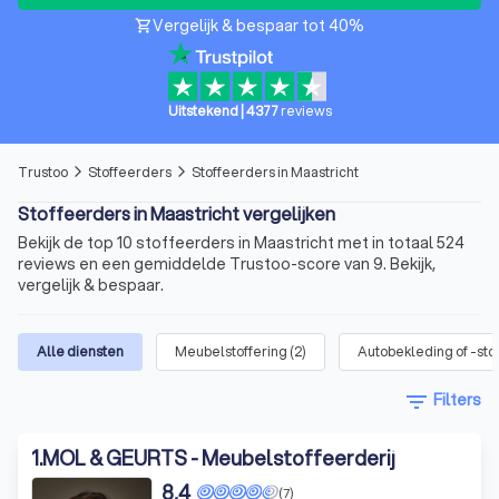
Vergelijk & bespaar tot 40%
shopping_cart
Uitstekend
|
4377
reviews
Trustoo
Stoffeerders
Stoffeerders in Maastricht
arrow_forward_ios
arrow_forward_ios
Stoffeerders in Maastricht vergelijken
Bekijk de top 10 stoffeerders in Maastricht met in totaal 524
reviews en een gemiddelde Trustoo-score van 9. Bekijk,
vergelijk & bespaar.
Alle diensten
Meubelstoffering
(
2
)
Autobekleding of -sto
filter_list
Filters
1
.
MOL & GEURTS - Meubelstoffeerderij
8,4
(7)