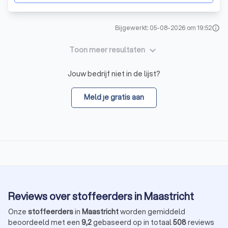
Bijgewerkt: 05-08-2026 om 19:52
info
keyboard_arrow_down
Toon meer resultaten
Jouw bedrijf niet in de lijst?
Meld je gratis aan
Reviews over stoffeerders in Maastricht
Onze
stoffeerders
in
Maastricht
worden gemiddeld
beoordeeld met een
9,2
gebaseerd op in totaal
508
reviews