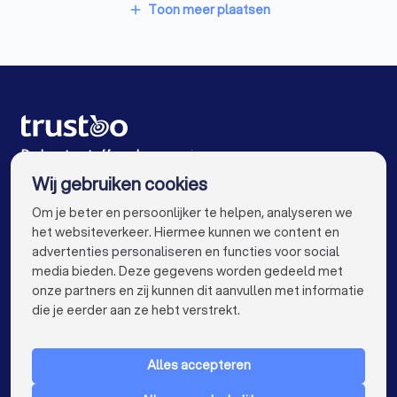
Hekwerkspecialisten in Maastricht
Stoffeerders in Sittard
Stoffeerders in Heerlen
Toon meer plaatsen
add
Interieurstylisten in Maastricht
Stoffeerders in Brunssum
Meubelmakers in Maastricht
Stoffeerders in Landgraaf
Klusjesmannen in Maastricht
Stoffeerders in Amsterdam
Stoffeerders in Rotterdam
De beste stoffeerders voor jou
Wij gebruiken cookies
Stoffeerders in Den Haag
Stoffeerders in Utrecht
info@trustoo.nl
Om je beter en persoonlijker te helpen, analyseren we
Stoffeerders in Eindhoven
Stoffeerders in Tilburg
het websiteverkeer. Hiermee kunnen we content en
advertenties personaliseren en functies voor social
Stoffeerders in Groningen
Stoffeerders in Almere
media bieden. Deze gegevens worden gedeeld met
onze partners en zij kunnen dit aanvullen met informatie
Stoffeerders in Breda
Stoffeerders in Nijmegen
keyboard_arrow_down
VOOR PARTICULIEREN
die je eerder aan ze hebt verstrekt.
Stoffeerders in Enschede
Stoffeerders in Haarlem
keyboard_arrow_down
VOOR BEDRIJVEN
Stoffeerders in Arnhem
Alles accepteren
keyboard_arrow_down
OVER TRUSTOO