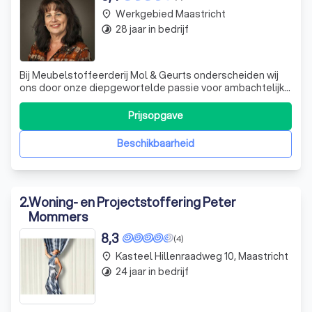
Werkgebied Maastricht
place
28 jaar in bedrijf
timelapse
Bij Meubelstoffeerderij Mol & Geurts onderscheiden wij
ons door onze diepgewortelde passie voor ambachtelijk
vakmanschap. Gevestigd in het hart van Sittard, strekken
onze diensten zich uit over heel Limburg en zelfs tot in de
Prijsopgave
Belgische en Duitse grensgebieden. Onze expertise ligt in
het herstofferen
Beschikbaarheid
2
.
Woning- en Projectstoffering Peter
Mommers
8,3
(4)
Kasteel Hillenraadweg 10, Maastricht
place
24 jaar in bedrijf
timelapse