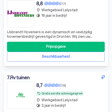
8,8
(7)
Werkgebied Lelystad
place
16 jaar in bedrijf
timelapse
IJsbrandt Hoveniers is een dynamisch en veelzijdig
hoveniersbedrijf gevestigd in Dronten. Wij zien uw
tuinwensen als onze uitdaging en streven ernaar om uw
dromen te realiseren. Of het nu gaat om een dakterras,
Prijsopgave
een hofje in een nieuwbouwwijk of een parktuin van een
paar hectare, wij geloven dat drom
Beschikbaarheid
7
.
Rv tuinen
8,7
(8)
Gratis eerste adviesgesprek
local_offer
Werkgebied Lelystad
place
3 jaar in bedrijf
timelapse