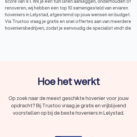
score van 9.1. Wil je een tuin laten aanleggen, onderhouden of
renoveren, wij hebben een top 10 samengesteld van ervaren
hoveniers in Lelystad, afgestemd op jouw wensen en budget.
Via Trustoo vraag je gratis en snel offertes aan van meerdere
hoveniersbedrijven, zodat je eenvoudig de specialist vindt die
perfect aansluit bij jouw tuinproject. Laat je adviseren door
een deskundige hovenier in Lelystad en geniet van een
prachtige tuin zonder zorgen.
Wat doet een hovenier?
Een hovenier in Lelystad is gespecialiseerd in het aanleggen,
Hoe het werkt
onderhouden en renoveren van tuinen. Dit vakmanschap gaat
verder dan alleen planten en struiken verzorgen. Hoveniers
bieden verschillende diensten aan, waaronder:
Op zoek naar de meest geschikte hovenier voor jouw
Tuinontwerp:
een goed tuinontwerp is belangrijk voor
opdracht? Bij Trustoo vraag je gratis en vrijblijvend
een mooie en functionele tuin. Hoveniers maken vaak
samen met een tuinarchitect een ontwerp dat rekening
voorstellen op bij de beste hoveniers in Lelystad.
houdt met jouw wensen, de ligging van je tuin en de
beste keuzes voor beplanting en materialen.
Tuinrenovatie (bestaande tuin):
wil je je bestaande tuin