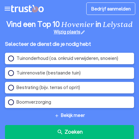
menu
Bedrijf aanmelden
Vind een Top 10
in
Hovenier
Lelystad
Wijzig plaats
edit
Selecteer de dienst die je nodig hebt
Tuinonderhoud (oa. onkruid verwijderen, snoeien)
Tuinrenovatie (bestaande tuin)
Bestrating (bijv. terras of oprit)
Boomverzorging
Bekijk meer
add
Zoeken
search