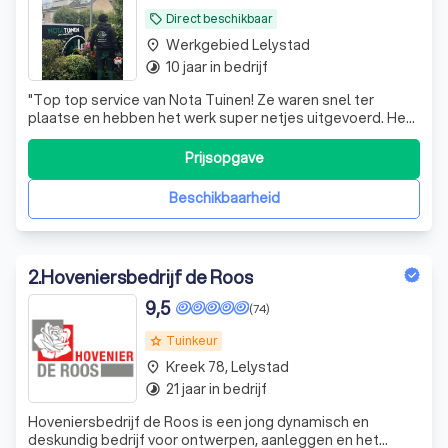
Direct beschikbaar
local_offer
Werkgebied Lelystad
place
10 jaar in bedrijf
timelapse
"
Top top service van Nota Tuinen! Ze waren snel ter
plaatse en hebben het werk super netjes uitgevoerd. Het
team bestond uit beleefde en nette mannen die duidelijk
weten wat ze doen. Zeker een aanrader!!!
"
Prijsopgave
Beschikbaarheid
2
.
Hoveniersbedrijf de Roos
9,5
(74)
Tuinkeur
grade
Kreek 78, Lelystad
place
21 jaar in bedrijf
timelapse
Hoveniersbedrijf de Roos is een jong dynamisch en
deskundig bedrijf voor ontwerpen, aanleggen en het