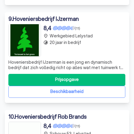
9
.
Hoveniersbedrijf IJzerman
8,4
(11)
Werkgebied Lelystad
place
20 jaar in bedrijf
timelapse
Hoveniersbedrijf IJzerman is een jong en dynamisch
bedrijf dat zich volledig richt op alles wat met tuinwerk te
maken heeft. Van het ontwerpen van uw droomtuin tot de
aanleg ervan, en van het onderhoud tot de renovatie, wij
Prijsopgave
pakken het allemaal aan. Wij begrijpen dat u een bepaalde
sfeer of idee in g
Beschikbaarheid
10
.
Hoveniersbedrijf Rob Brands
8,4
(11)
Schouw 53, Lelystad
place