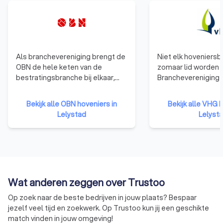
Als branchevereniging brengt de
Niet elk hoveniersbe
OBN de hele keten van de
zomaar lid worden 
bestratingsbranche bij elkaar,
Branchevereniging 
van stratenmaker en hovenier tot
gelden duidelijke
certificeringsinstituut en
toelatingseisen. D
Bekijk alle OBN hoveniers in
Bekijk alle VHG h
leverancier van materiaal of
dat elk VHG-lid ee
Lelystad
Lelyst
materieel. OBN-leden zijn, met
groenprofessional i
hun kennis en ervaring, de
zorgeloos genieten
specialisten van de
vertrouwend op de k
bestratingsbranche. OBN-leden
uw VHG-hovenier. A
onderscheiden zich door hun
daarvoor ontvangt 
kwaliteitskeurmerk en manier van
Garantiecertificaat
Wat anderen zeggen over Trustoo
werken en worden gezien als de
toch iets niet in ord
architecten van de buitenruimte.
heeft u de garantie
Op zoek naar de beste bedrijven in jouw plaats? Bespaar
schade worden hers
jezelf veel tijd en zoekwerk. Op Trustoo kun jij een geschikte
match vinden in jouw omgeving!