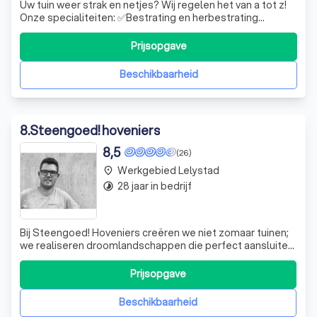
Uw tuin weer strak en netjes? Wij regelen het van a tot z!
Onze specialiteiten: ✅Bestrating en herbestrating
✅Stevige schuttingen ✅Houten overkapping op maat
Waarom kiezen voor rv tuinen? - garantie op alle
Prijsopgave
werkzaamheden - duidelijke afspraken, geen verrassingen
- scherpe prijzen & gratis offert
Beschikbaarheid
8
.
Steengoed! hoveniers
8,5
(26)
Werkgebied Lelystad
place
28 jaar in bedrijf
timelapse
Bij Steengoed! Hoveniers creëren we niet zomaar tuinen;
we realiseren droomlandschappen die perfect aansluiten
bij uw wensen en levensstijl. Met meer dan 25 jaar ervaring
in het vak, onderscheiden we ons door onze passie voor
Prijsopgave
het ontwerpen, aanleggen en onderhouden van unieke
buitenruimtes. Of u nu
Beschikbaarheid