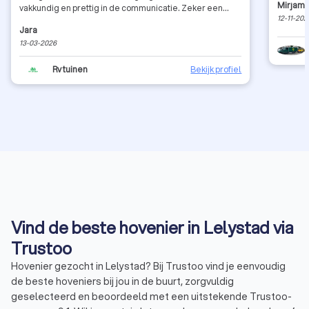
Mirjam 
vakkundig en prettig in de communicatie. Zeker een
12-11-202
aanrader!
Jara
13-03-2026
Rv tuinen
Bekijk profiel
Vind de beste hovenier in Lelystad via
Trustoo
Hovenier gezocht in Lelystad? Bij Trustoo vind je eenvoudig
de beste hoveniers bij jou in de buurt, zorgvuldig
geselecteerd en beoordeeld met een uitstekende Trustoo-