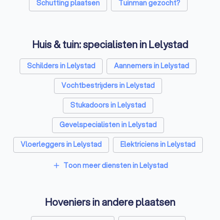
Schutting plaatsen
Tuinman gezocht?
Huis & tuin: specialisten in Lelystad
Schilders in Lelystad
Aannemers in Lelystad
Vochtbestrijders in Lelystad
Stukadoors in Lelystad
Gevelspecialisten in Lelystad
Vloerleggers in Lelystad
Elektriciens in Lelystad
Isolatiebedrijven in Lelystad
Toon meer diensten in Lelystad
add
Ongediertebestrijders in Lelystad
Hoveniers in andere plaatsen
Architecten in Lelystad