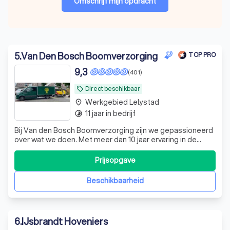
Omschrijf mijn opdracht
5
.
Van Den Bosch Boomverzorging
TOP PRO
9,3
(401)
Direct beschikbaar
local_offer
Werkgebied Lelystad
place
11 jaar in bedrijf
timelapse
Bij Van den Bosch Boomverzorging zijn we gepassioneerd
over wat we doen. Met meer dan 10 jaar ervaring in de
groensector, zijn we een jong bedrijf dat elke dag streeft
naar 100% klanttevredenheid. Onze diensten omvatten
Prijsopgave
het rooien, kappen en snoeien van bomen. Bij het rooien
wordt de volledige boom,
Beschikbaarheid
6
.
IJsbrandt Hoveniers