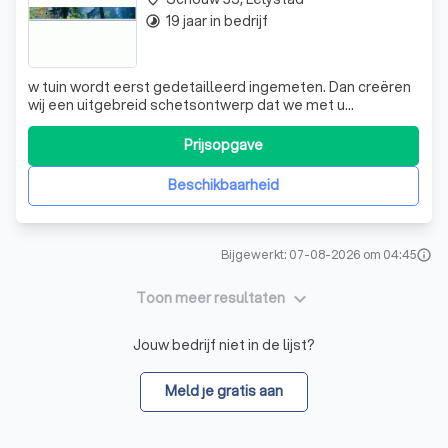
19 jaar in bedrijf
timelapse
w tuin wordt eerst gedetailleerd ingemeten. Dan creëren
wij een uitgebreid schetsontwerp dat we met u
bespreken en waarin we uw aanpassingen verwerken.
Hierna bepalen we de materialen en de beplanting. We
Prijsopgave
kiezen alleen voor duurzame materialen, die op lange
termijn het beste resultaat opleveren.
Beschikbaarheid
Bijgewerkt: 07-08-2026 om 04:45
info
keyboard_arrow_down
Toon meer resultaten
Jouw bedrijf niet in de lijst?
Meld je gratis aan