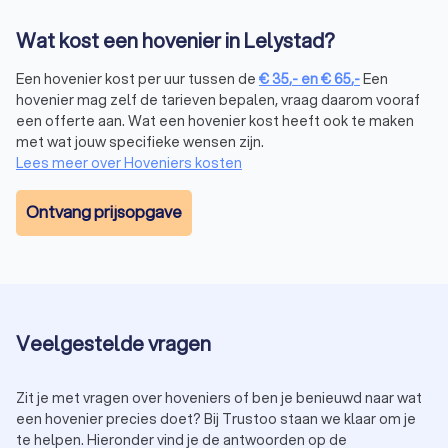
Tuinaanleg:
de prijs voor het aanleggen van een tuin ligt
Wat kost een hovenier in Lelystad?
gemiddeld tussen € 50 tot € 100 per m2, afhankelijk van
de gekozen materialen en beplanting.
Een hovenier kost per uur tussen de
€
35
,-
en
€
65
,-
Een
Tuinonderhoud:
voor regulier onderhoud betaal je vaak
hovenier mag zelf de tarieven bepalen, vraag daarom vooraf
een uurtarief tussen € 35,- tot € 65,-, afhankelijk van de
een offerte aan. Wat een hovenier kost heeft ook te maken
ervaring van de hovenier.
met wat jouw specifieke wensen zijn.
Wil je besparen op de kosten? Vraag dan meerdere offertes
Lees meer over Hoveniers kosten
aan via Trustoo. Zo vergelijk je eenvoudig prijzen en maak je
de beste keuze.
Ontvang prijsopgave
Hoe kies je de juiste hovenier in Lelystad?
Bij het kiezen van een hoveniersbedrijf in Lelystad is het
belangrijk om rekening te houden met een aantal factoren:
Ervaring:
kies een hovenier met ervaring in het soort
project dat je wilt uitvoeren, zoals tuinaanleg,
Veelgestelde vragen
onderhoud of renovatie.
Beoordelingen:
lees recensies van andere klanten om
Zit je met vragen over hoveniers of ben je benieuwd naar wat
een indruk te krijgen van de kwaliteit van het werk.
een hovenier precies doet? Bij Trustoo staan we klaar om je
Certificeringen:
controleer of de hovenier gecertificeerd
te helpen. Hieronder vind je de antwoorden op de
is, bijvoorbeeld via een brancheorganisatie zoals