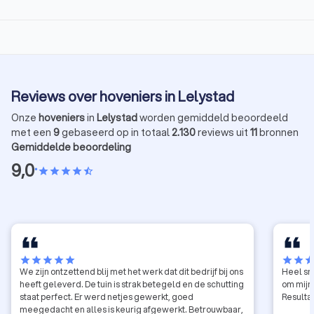
Reviews over hoveniers in Lelystad
Onze
hoveniers
in
Lelystad
worden gemiddeld beoordeeld
met een
9
gebaseerd op in totaal
2.130
reviews uit
11
bronnen
Gemiddelde beoordeling
9,0
•
star
star
star
star
star_half
star
star
star
star
star
star
star
sta
We zijn ontzettend blij met het werk dat dit bedrijf bij ons
Heel sn
heeft geleverd. De tuin is strak betegeld en de schutting
om mijn
staat perfect. Er werd netjes gewerkt, goed
meegedacht en alles is keurig afgewerkt. Betrouwbaar,