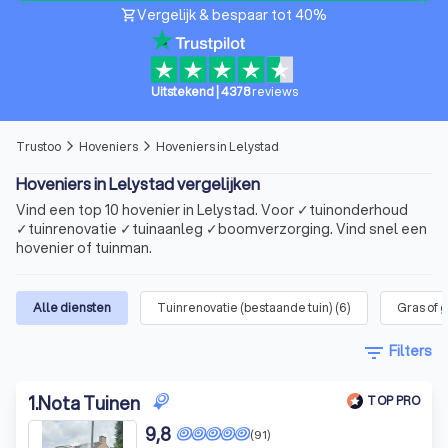
Vergelijk & bespaar tot 40%
shopping_cart
Uitstekend
|
4378
reviews
Trustoo
Hoveniers
Hoveniers in Lelystad
arrow_forward_ios
arrow_forward_ios
Hoveniers in Lelystad vergelijken
Vind een top 10 hovenier in Lelystad. Voor ✓tuinonderhoud
✓tuinrenovatie ✓tuinaanleg ✓boomverzorging. Vind snel een
hovenier of tuinman.
Alle diensten
Tuinrenovatie (bestaande tuin)
(
6
)
Gras of 
filter_list
Filters
1
.
Nota Tuinen
TOP PRO
9,8
(91)