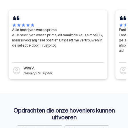
star
star
star
star
star
star
sta
Alle bedrijven waren prima
Fanta
Alle bedrijven waren prima, dit maakt de keuze moeilijk,
Fanta
maar is voor mij heel positief. Dit geeft me vertrouwen in
gelat
de selectie door Trustpilot.
afspr
uit!
Wim V.
account_circle
account_circl
6 aug
op
Trustpilot
Opdrachten die onze hoveniers kunnen
uitvoeren