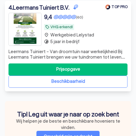
4
.
Leermans Tuiniert B.V.
TOP PRO
9,4
(60)
VHG erkend!
local_offer
Werkgebied Lelystad
place
5 jaar in bedrijf
timelapse
Leermans Tuiniert – Van droomtuin naar werkelijkheid Bij
Leermans Tuiniert brengen we uw tuindromen tot leven.
Of het nu gaat om een complete tuinaanleg, renovatie, of
onderhoud, wij staan garant voor vakmanschap en oog
Prijsopgave
voor detail. Van strak design tot weelderige groene
oases: wij realiseren een t
Beschikbaarheid
Tip! Leg uit waar je naar op zoek bent
Wij helpen je de beste en beschikbare hoveniers te
vinden.