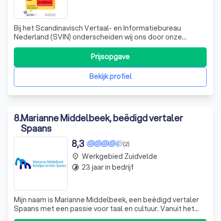
Bij het Scandinavisch Vertaal- en Informatiebureau
Nederland (SVIN) onderscheiden wij ons door onze
diepgaande kennis van de Scandinavische talen en
culturen. Sinds onze oprichting in 1982 hebben wij ons
Prijsopgave
ontwikkeld tot een vooraanstaand bureau dat niet alleen
vertaaldiensten biedt, maar ook een bree
Bekijk profiel
8
.
Marianne Middelbeek, beëdigd vertaler
Spaans
8,3
(2)
Werkgebied Zuidvelde
place
23 jaar in bedrijf
timelapse
Mijn naam is Marianne Middelbeek, een beëdigd vertaler
Spaans met een passie voor taal en cultuur. Vanuit het
pittoreske Ten Boer in de provincie Groningen, bied ik