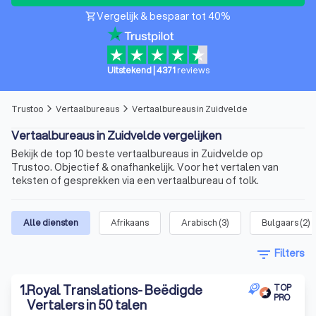
Vergelijk & bespaar tot 40%
shopping_cart
Uitstekend
|
4371
reviews
Trustoo
Vertaalbureaus
Vertaalbureaus in Zuidvelde
arrow_forward_ios
arrow_forward_ios
Vertaalbureaus in Zuidvelde vergelijken
Bekijk de top 10 beste vertaalbureaus in Zuidvelde op
Trustoo. Objectief & onafhankelijk. Voor het vertalen van
teksten of gesprekken via een vertaalbureau of tolk.
Alle diensten
Afrikaans
Arabisch
(
3
)
Bulgaars
(
2
)
filter_list
Filters
1
.
Royal Translations- Beëdigde
TOP
PRO
Vertalers in 50 talen