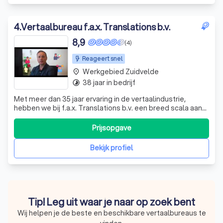
4
.
Vertaalbureau f.a.x. Translations b.v.
8,9
(4)
Reageert snel
Werkgebied Zuidvelde
place
38 jaar in bedrijf
timelapse
Met meer dan 35 jaar ervaring in de vertaalindustrie,
hebben we bij f.a.x. Translations b.v. een breed scala aan
klanten mogen helpen. Onze passie is om jouw
boodschap over te brengen in elke taal die je nodig hebt.
Prijsopgave
Of je nu een enkel woord of een groot project in 26
verschillende talen wilt vertale
Bekijk profiel
Tip! Leg uit waar je naar op zoek bent
Wij helpen je de beste en beschikbare vertaalbureaus te