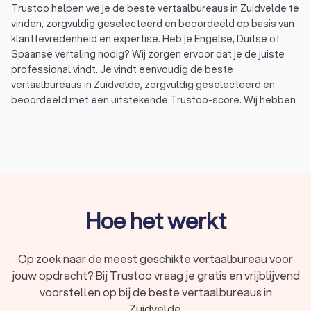
Trustoo helpen we je de beste vertaalbureaus in Zuidvelde te
vinden, zorgvuldig geselecteerd en beoordeeld op basis van
klanttevredenheid en expertise. Heb je Engelse, Duitse of
Spaanse vertaling nodig? Wij zorgen ervoor dat je de juiste
professional vindt. Je vindt eenvoudig de beste
vertaalbureaus in Zuidvelde, zorgvuldig geselecteerd en
beoordeeld met een uitstekende Trustoo-score. Wij hebben
een top 10 samengesteld van ervaren vertaalbureaus in
Zuidvelde, perfect afgestemd op jouw specifieke wensen en
behoeften. Met Trustoo vergelijk je eenvoudig
vertaalbureaus en
tolken
in Zuidvelde en vraag je gratis
offertes aan. Zo maak je een weloverwogen keuze en zorg je
ervoor dat al jouw vertalingen van hoogwaardige kwaliteit zijn.
Hoe het werkt
Vind het beste vertaalbureau in Zuidvelde
voor jouw vertalingen
Op zoek naar de meest geschikte vertaalbureau voor
jouw opdracht? Bij Trustoo vraag je gratis en vrijblijvend
Ben je op zoek naar een professioneel vertaalbureau in
Zuidvelde voor hoogwaardige vertalingen? Ben je op zoek
voorstellen op bij de beste vertaalbureaus in
naar vertalingen voor juridische documenten, technische
Zuidvelde.