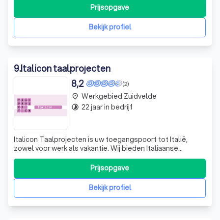
sinds 2003 vertaaldiensten aan voor vertaalbureaus,
Prijsopgave
bedrijven en particulieren, niet alleen in Nederland, maar
ook daarbuiten. Mijn s
Bekijk profiel
9
.
Italicon taalprojecten
8,2
(2)
Werkgebied Zuidvelde
place
22 jaar in bedrijf
timelapse
Italicon Taalprojecten is uw toegangspoort tot Italië,
zowel voor werk als vakantie. Wij bieden Italiaanse
cursussen aan voor het jaar 2023, die u de kans geven om
de taal te leren in het prachtige Sardinië. Uw docent, Elena
Prijsopgave
Masuri, is een gepassioneerde taalliefhebber, beëdigd
tolk/vertaler en erva
Bekijk profiel