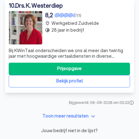
10
.
Drs. K. Westerdiep
8,2
(1)
Werkgebied Zuidvelde
place
28 jaar in bedrijf
timelapse
Bij KWinTaal onderscheiden we ons al meer dan twintig
jaar met hoogwaardige vertaaldiensten in diverse
vakgebieden. Onze expertise strekt zich uit van
technische en juridische documenten tot
Prijsopgave
onderwijsgerelateerde teksten. Wij hanteren een breed
scala aan taalcombinaties, waaronder Engels, Nederlands
Bekijk profiel
Bijgewerkt: 06-08-2026 om 05:22
info
keyboard_arrow_down
Toon meer resultaten
Jouw bedrijf niet in de lijst?