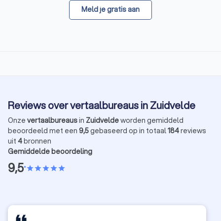
Meld je gratis aan
Reviews over vertaalbureaus in Zuidvelde
Onze
vertaalbureaus
in
Zuidvelde
worden gemiddeld
beoordeeld met een
9,5
gebaseerd op in totaal
184
reviews
uit
4
bronnen
Gemiddelde beoordeling
9,5
•
star
star
star
star
star