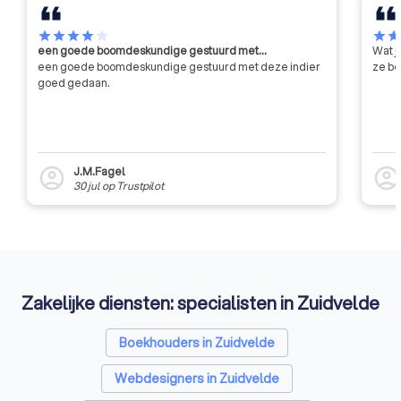
star
star
star
star
star
star
sta
een goede boomdeskundige gestuurd met…
Wat j
een goede boomdeskundige gestuurd met deze indier
ze be
goed gedaan.
J.M.Fagel
account_circle
account_circl
30 jul
op
Trustpilot
Zakelijke diensten: specialisten in Zuidvelde
Boekhouders in Zuidvelde
Webdesigners in Zuidvelde