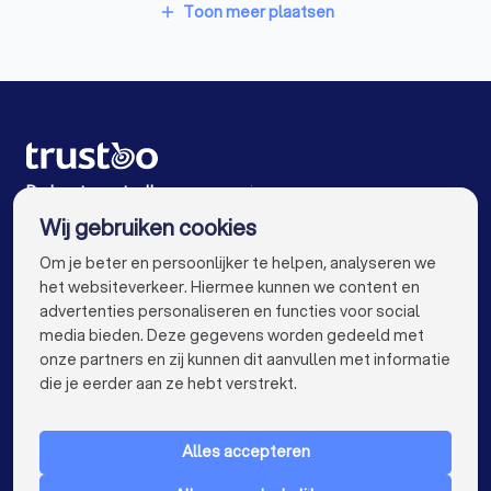
Vertaalbureaus in Dwingeloo
Toon meer plaatsen
add
Vertaalbureaus in Hoogezand
Vertaalbureaus in Drachten
Vertaalbureaus in Amsterdam
Vertaalbureaus in Rotterdam
De beste vertaalbureaus voor jou
Wij gebruiken cookies
Vertaalbureaus in Den Haag
info@trustoo.nl
Om je beter en persoonlijker te helpen, analyseren we
Vertaalbureaus in Utrecht
het websiteverkeer. Hiermee kunnen we content en
advertenties personaliseren en functies voor social
Vertaalbureaus in Eindhoven
media bieden. Deze gegevens worden gedeeld met
onze partners en zij kunnen dit aanvullen met informatie
Vertaalbureaus in Tilburg
keyboard_arrow_down
VOOR PARTICULIEREN
die je eerder aan ze hebt verstrekt.
Vertaalbureaus in Almere
Vertaalbureaus in Breda
keyboard_arrow_down
VOOR BEDRIJVEN
Vertaalbureaus in Nijmegen
Alles accepteren
keyboard_arrow_down
OVER TRUSTOO