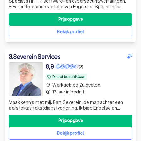
Specialist in IT-, software- en cybersecurityvertalingen.
Ervaren freelance vertaler van Engels en Spaans naar
Nederlands, met oog voor kwaliteit én leesbaarheid.
Prijsopgave
Bekijk profiel
3
.
Severein Services
8,9
(3)
Direct beschikbaar
local_offer
Werkgebied Zuidvelde
place
13 jaar in bedrijf
timelapse
Maak kennis met mij, Bart Severein, de man achter een
eersteklas tekstdienstverlening. Ik bied Engelse en
Nederlandse vertaal- en proefleesdiensten, maar ook
transcripties en ondertiteling. Dit doe ik voor beide talen,
Prijsopgave
ik lever bijvoorbeeld zowel vertalingen uit het Engels naar
het Nederlands, als a
Bekijk profiel