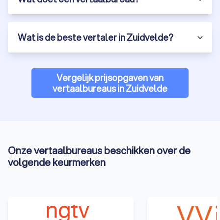
Wil je zeker weten dat jouw vertaling professioneel en
accuraat is? Vraag gratis en vrijblijvend offertes aan via
Trustoo bij de beste vertaalbureaus in Zuidvelde en vergelijk
Wat is de beste vertaler in Zuidvelde?
de beste opties. Een professioneel vertaalbureau in
Zuidvelde is de sleutel tot hoogwaardige en nauwkeurige
vertalingen. Door het kiezen van een erkend vertaalbureau of
een beëdigd vertaalbureau profiteer je van expertise en
Vergelijk prijsopgaven van
betrouwbaarheid.
vertaalbureaus in Zuidvelde
Onze vertaalbureaus beschikken over de
volgende keurmerken