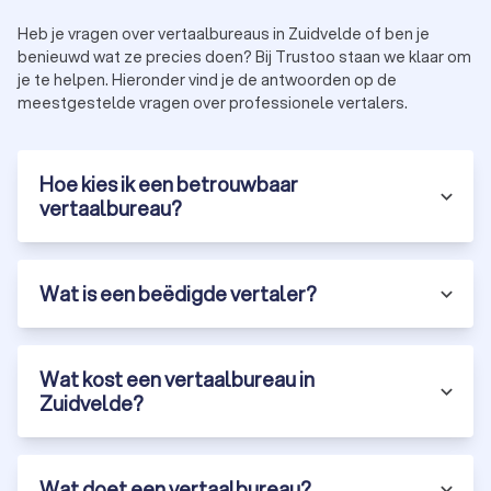
Heb je vragen over vertaalbureaus in Zuidvelde of ben je
Hoe kies je het beste vertaalbureau in
benieuwd wat ze precies doen? Bij Trustoo staan we klaar om
je te helpen. Hieronder vind je de antwoorden op de
Zuidvelde?
meestgestelde vragen over professionele vertalers.
Bij het kiezen van een erkend vertaalbureau in Zuidvelde zijn er
een aantal belangrijke criteria waar je op moet letten:
Ervaring en expertise:
kies een vertaalbureau in
Zuidvelde met ervaring in jouw vakgebied en
Hoe kies ik een betrouwbaar
taalcombinatie.
vertaalbureau?
Beoordelingen en referenties:
bekijk klantbeoordelingen
en vraag naar referenties.
Certificeringen:
Een gecertificeerd vertaalbureau met
ISO-certificeringen garandeert hoge
Wat is een beëdigde vertaler?
kwaliteitsstandaarden.
Snelheid en levertijd:
vraag naar de doorlooptijd en
spoedopties.
Prijs en transparantie:
kies een professioneel
Wat kost een vertaalbureau in
vertaalbureau dat transparante tarieven hanteert.
Zuidvelde?
Vertaalbureau in Zuidvelde via Trustoo
Wat doet een vertaalbureau?