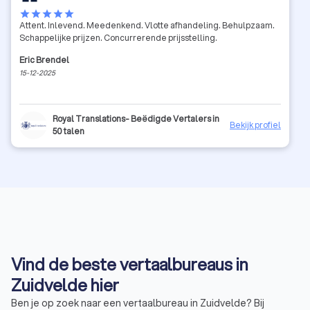
star
star
star
star
star
Attent. Inlevend. Meedenkend. Vlotte afhandeling. Behulpzaam.
Schappelijke prijzen. Concurrerende prijsstelling.
Eric Brendel
15-12-2025
Royal Translations- Beëdigde Vertalers in
Bekijk profiel
50 talen
Vind de beste vertaalbureaus in
Zuidvelde hier
Ben je op zoek naar een vertaalbureau in Zuidvelde? Bij