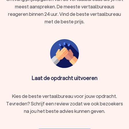
Technisch vertaalbureau:
Voor technische
meest aanspreken. De meeste vertaalbureaus
handleidingen, productbeschrijvingen en
reageren binnen 24 uur. Vind de beste vertaalbureau
softwaredocumentatie.
Marketing en creatieve vertalingen:
Helpt bedrijven hun
met de beste prijs.
boodschap cultureel relevant over te brengen.
Online vertaalbureau:
Combineert vertalingen met SEO-
optimalisatie voor betere vindbaarheid.
Wat kost een vertaling bij een professioneel
vertaalbureau?
Een vertaler kost gemiddeld
tussen de € 70,- en € 90,-per
Laat de opdracht uitvoeren
uur
. De kosten van een vertaling hangen af van verschillende
factoren, zoals de taalcombinatie, de complexiteit van de
tekst, de deadline en eventuele extra vereisten zoals
Kies de beste vertaalbureau voor jouw opdracht.
beëdiging of DTP (desktop publishing).
Tevreden? Schrijf een review zodat we ook bezoekers
na jou het beste advies kunnen geven.
Factoren die de prijs beïnvloeden
Taalcombinatie:
gangbare talen zoals Engels, Duits of