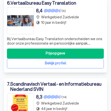
6
.
Vertaalbureau Easy Translation
8,4
(6)
Werkgebied Zuidvelde
place
10 jaar in bedrijf
timelapse
Bij Vertaalbureau Easy Translation onderscheiden we ons
door onze professionele en persoonlijke aanpak.
Gevestigd op de grens van Groningen en Friesland,
werken we samen met een team van ervaren vertalers en
Prijsopgave
proeflezers die zich inzetten voor het leveren van
kwaliteitsvertalingen. Wij geloven dat ee
Bekijk profiel
7
.
Scandinavisch Vertaal- en Informatiebureau
Nederland SVIN
8,3
(14)
Werkgebied Zuidvelde
place
44 jaar in bedrijf
timelapse