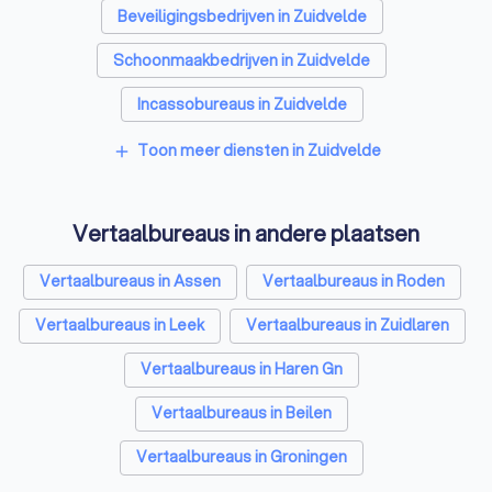
Beveiligingsbedrijven in Zuidvelde
Schoonmaakbedrijven in Zuidvelde
Incassobureaus in Zuidvelde
Online marketing bureaus in Zuidvelde
Toon meer diensten in Zuidvelde
add
Tekstschrijvers in Zuidvelde
Vertaalbureaus in andere plaatsen
SEO-specialisten in Zuidvelde
Grafisch ontwerpers in Zuidvelde
Vertaalbureaus in Assen
Vertaalbureaus in Roden
Reclamebureaus in Zuidvelde
Vertaalbureaus in Leek
Vertaalbureaus in Zuidlaren
Accountants in Zuidvelde
Vertaalbureaus in Haren Gn
Vertaalbureaus in Beilen
Vertaalbureaus in Groningen