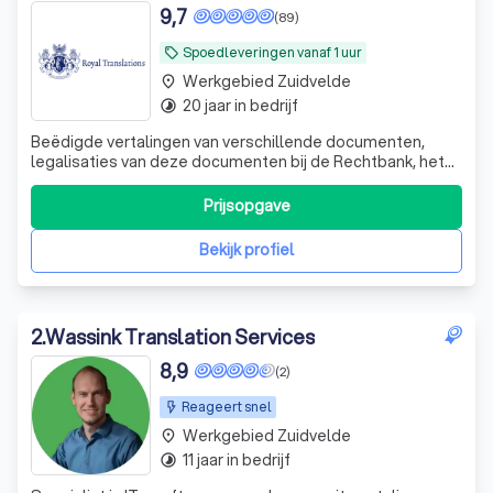
9,7
(89)
Spoedleveringen vanaf 1 uur
local_offer
Werkgebied Zuidvelde
place
20 jaar in bedrijf
timelapse
Beëdigde vertalingen van verschillende documenten,
legalisaties van deze documenten bij de Rechtbank, het
Ministerie van Buitenlandse Zaken en verschillende
ambassades, legalisatie bij DUO
Prijsopgave
Bekijk profiel
2
.
Wassink Translation Services
8,9
(2)
Reageert snel
Werkgebied Zuidvelde
place
11 jaar in bedrijf
timelapse