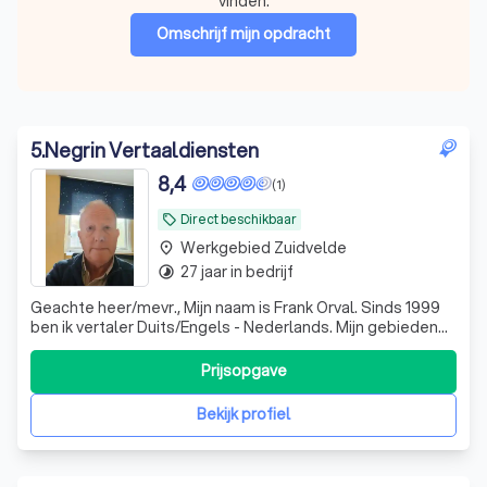
vinden.
Omschrijf mijn opdracht
5
.
Negrin Vertaaldiensten
8,4
(1)
Direct beschikbaar
local_offer
Werkgebied Zuidvelde
place
27 jaar in bedrijf
timelapse
Geachte heer/mevr., Mijn naam is Frank Orval. Sinds 1999
ben ik vertaler Duits/Engels - Nederlands. Mijn gebieden
zijn Technisch, Algemeen, Marketing. Ook werk ik met de
vertaaltool Trados
Prijsopgave
Bekijk profiel