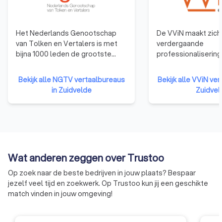
Het Nederlands Genootschap
De VViN maakt zich 
van Tolken en Vertalers is met
verdergaande
bijna 1000 leden de grootste
professionalisering
beroepsvereniging van tolken en
Nederlandse tolk- 
vertalers in Nederland. Met
vertaalsector. Het 
Bekijk alle NGTV vertaalbureaus
Bekijk alle VViN ver
specialisten in vrijwel alle talen
dat klanten er op 
in Zuidvelde
Zuidvel
en vakgebieden, waaronder
vertrouwen dat ze 
beëdigd vertalers en beëdigd
krijgen die voldoen
tolken. Het NGTV staat al meer
kwaliteitseisen. En 
dan 60 jaar voor kwaliteit en
en prijsafspraken 
betrouwbaarheid!
gecommuniceerd en
worden nagekomen
Wat anderen zeggen over Trustoo
Op zoek naar de beste bedrijven in jouw plaats? Bespaar
jezelf veel tijd en zoekwerk. Op Trustoo kun jij een geschikte
match vinden in jouw omgeving!