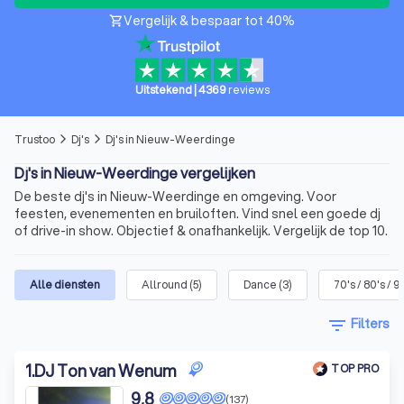
Vergelijk & bespaar tot 40%
shopping_cart
Uitstekend
|
4369
reviews
Trustoo
Dj's
Dj's in Nieuw-Weerdinge
arrow_forward_ios
arrow_forward_ios
Dj's in Nieuw-Weerdinge vergelijken
De beste dj's in Nieuw-Weerdinge en omgeving. Voor
feesten, evenementen en bruiloften. Vind snel een goede dj
of drive-in show. Objectief & onafhankelijk. Vergelijk de top 10.
Alle diensten
Allround
(
5
)
Dance
(
3
)
70's / 80's / 9
filter_list
Filters
1
.
DJ Ton van Wenum
TOP PRO
9,8
(137)