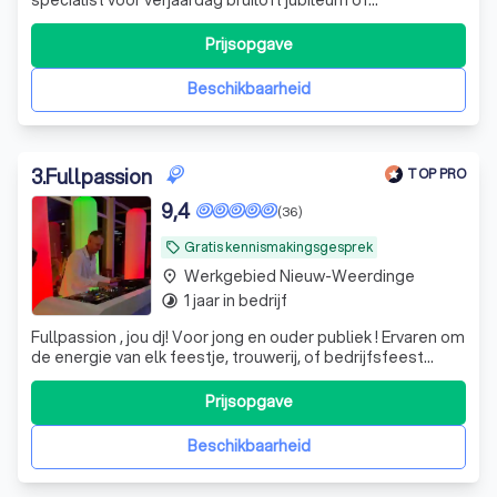
bedrijfsfeest. Dit is waar muziek en sfeer samenkomen en
leiden tot bijzondere momenten.
Prijsopgave
Beschikbaarheid
3
.
Fullpassion
TOP PRO
9,4
(36)
Gratis kennismakingsgesprek
local_offer
Werkgebied Nieuw-Weerdinge
place
1 jaar in bedrijf
timelapse
Fullpassion , jou dj! Voor jong en ouder publiek ! Ervaren om
de energie van elk feestje, trouwerij, of bedrijfsfeest
continu door te laten gaan !
Prijsopgave
Beschikbaarheid