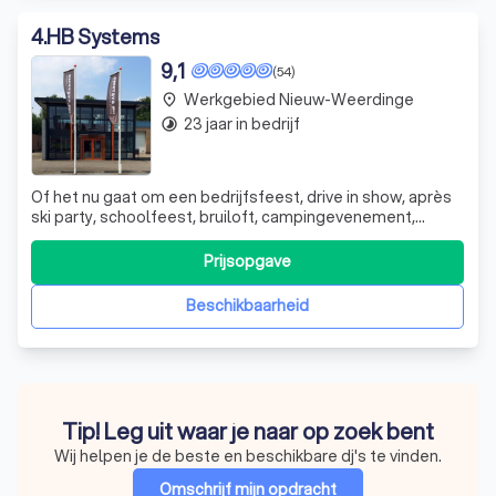
4
.
HB Systems
9,1
(54)
Werkgebied Nieuw-Weerdinge
place
23 jaar in bedrijf
timelapse
Of het nu gaat om een bedrijfsfeest, drive in show, après
ski party, schoolfeest, bruiloft, campingevenement,
karaoke, eindexamenfeest of een themafeest, HB
Systems maakt van elk feest een geslaagd evenement!
Prijsopgave
HB Systems verzorgt op professionele wijze al uw
evenementen. Wij regelen alles tot in de p
Beschikbaarheid
Tip! Leg uit waar je naar op zoek bent
Wij helpen je de beste en beschikbare dj's te vinden.
Omschrijf mijn opdracht