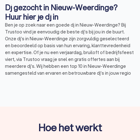
Dj gezocht in Nieuw-Weerdinge?
Huur hier je dj in
Ben je op zoek naar een goede dj in Nieuw-Weerdinge? Bij
Trustoo vind je eenvoudig de beste dj’s bij jou in de buurt.
Onze dj’s in Nieuw-Weerdinge zijn zorgvuldig geselecteerd
en beoordeeld op basis van hun ervaring, klanttevredenheid
en expertise. Of je nu een verjaardag, bruiloft of bedrijfsfeest
viert, via Trustoo vraag je snel en gratis offertes aan bij
meerdere dj’s. Wij hebben een top 10 in Nieuw-Weerdinge
samengesteld van ervaren en betrouwbare dj’s in jouw regio
en beoordeeld met een uitstekende Trustoo Score van 8.8.
Zo kies je eenvoudig de dj in Nieuw-Weerdinge die het beste
past bij jouw gelegenheid en budget. Een dj inhuren voor een
feest is nog nooit zo makkelijk geweest.
Waarom een dj boeken uit Nieuw-Weerdinge
Hoe het werkt
voor een feest?
Een dj uit Nieuw-Weerdinge is een professional die muziek