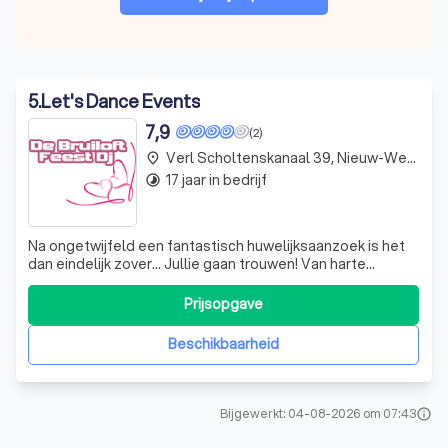
5
.
Let's Dance Events
7,9
(2)
Verl Scholtenskanaal 39, Nieuw-Weerdinge
place
17 jaar in bedrijf
timelapse
Na ongetwijfeld een fantastisch huwelijksaanzoek is het
dan eindelijk zover... Jullie gaan trouwen! Van harte
gefeliciteerd met jullie voorgenomen huwelijk. Na het
besluit om te gaan trouwen dient er veel geregeld te
Prijsopgave
worden. Onder andere de muzikale omlijsting om jullie
mooiste dag in feestelijke s
Beschikbaarheid
Bijgewerkt: 04-08-2026 om 07:43
info