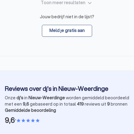
keyboard_arrow_down
Toon meer resultaten
Jouw bedrijf niet in de lijst?
Meld je gratis aan
Reviews over dj's in Nieuw-Weerdinge
Onze
dj's
in
Nieuw-Weerdinge
worden gemiddeld beoordeeld
met een
9,6
gebaseerd op in totaal
419
reviews uit
9
bronnen
Gemiddelde beoordeling
9,6
•
star
star
star
star
star