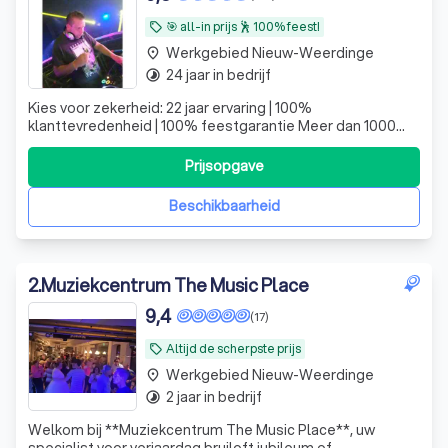
🎯 all-in prijs 🕺 100% feest!
local_offer
Werkgebied Nieuw-Weerdinge
place
24 jaar in bedrijf
timelapse
Kies voor zekerheid: 22 jaar ervaring | 100%
klanttevredenheid | 100% feestgarantie Meer dan 1000
gigs | 20 jaar vaste DJ op de Zwarte Cross 100+ actuele
reviews op Trustoo, gemiddeld een 9,9!
Prijsopgave
Beschikbaarheid
2
.
Muziekcentrum The Music Place
9,4
(17)
Altijd de scherpste prijs
local_offer
Werkgebied Nieuw-Weerdinge
place
2 jaar in bedrijf
timelapse
Welkom bij **Muziekcentrum The Music Place**, uw
specialist voor verjaardag bruiloft jubileum of