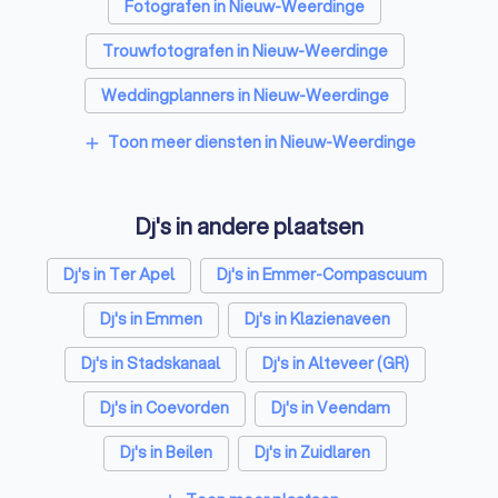
Fotografen in Nieuw-Weerdinge
Trouwfotografen in Nieuw-Weerdinge
Weddingplanners in Nieuw-Weerdinge
Videografen in Nieuw-Weerdinge
Toon meer diensten in Nieuw-Weerdinge
add
Dj's in andere plaatsen
Dj's in Ter Apel
Dj's in Emmer-Compascuum
Dj's in Emmen
Dj's in Klazienaveen
Dj's in Stadskanaal
Dj's in Alteveer (GR)
Dj's in Coevorden
Dj's in Veendam
Dj's in Beilen
Dj's in Zuidlaren
Dj's in Amsterdam
Dj's in Rotterdam