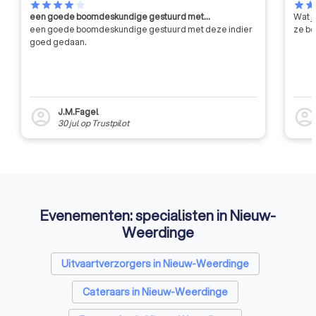
star
star
star
star
star
star
sta
een goede boomdeskundige gestuurd met…
Wat j
een goede boomdeskundige gestuurd met deze indier
ze be
goed gedaan.
J.M.Fagel
account_circle
account_circl
30 jul
op
Trustpilot
Evenementen: specialisten in Nieuw-
Weerdinge
Uitvaartverzorgers in Nieuw-Weerdinge
Cateraars in Nieuw-Weerdinge