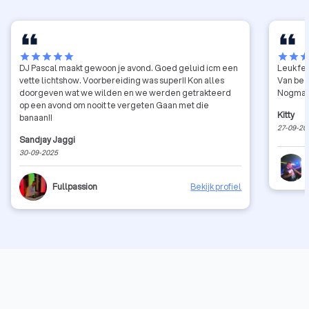
star
star
star
star
star
star
star
sta
DJ Pascal maakt gewoon je avond. Goed geluid icm een
Leuk fe
vette lichtshow. Voorbereiding was super!! Kon alles
Van begi
doorgeven wat we wilden en we werden getrakteerd
Nogmaa
op een avond om nooit te vergeten Gaan met die
Kitty
banaan!!
27-09-20
Sandjay Jaggi
30-09-2025
Fullpassion
Bekijk profiel