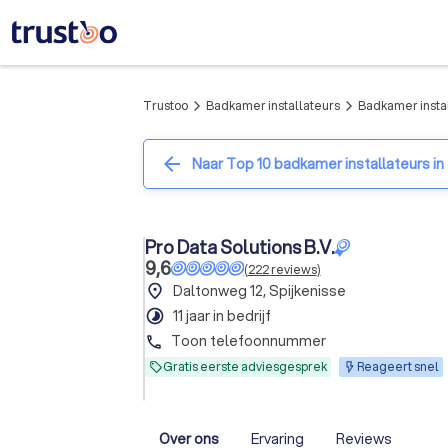
Trustoo
Badkamer installateurs
Badkamer instal
arrow_forward_ios
arrow_forward_ios
arrow_back
Naar Top 10 badkamer installateurs in
Pro Data Solutions B.V.
9,6
(
222
reviews
)
place
Daltonweg 12, Spijkenisse
timelapse
11 jaar in bedrijf
Toon telefoonnummer
phone
Gratis eerste adviesgesprek
Reageert snel
Over ons
Ervaring
Reviews