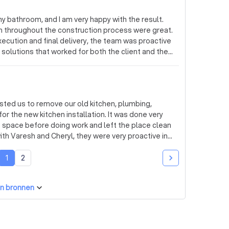
rd, goede verdeling van de tegels, mooie
 bathroom, and I am very happy with the result.
k het bankje in de douche is een meesterwerk
m throughout the construction process were great.
een betrouwbaar en professioneel bedrijf. Voor een
execution and final delivery, the team was proactive
d solutions that worked for both the client and the
n to detail made the entire experience smooth.
keeping me posted during the process, and was
chedule and tight timeframe. As they are
sterdam they couldn’t come back to paint the
sted us to remove our old kitchen, plumbing,
 that since the first meeting allowing me to find a
w kitchen installation. It was done very
e space before doing work and left the place clean
 and they have remained responsive and helpful
ll definitely work with them again in future if we
.
use further Thanks you guys :)
1
2
n bronnen