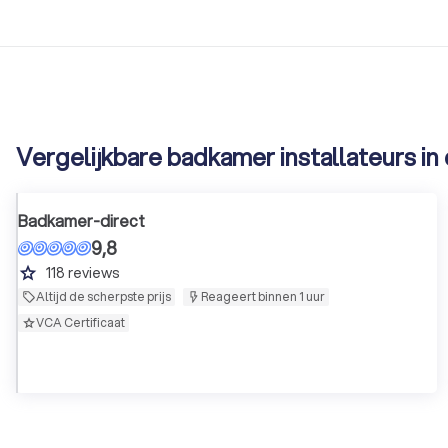
Vergelijkbare badkamer installateurs in
Badkamer-direct
9,8
grade
118
reviews
Altijd de scherpste prijs
Reageert binnen 1 uur
VCA Certificaat