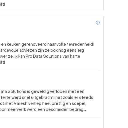
lt!
info_outl
c en keuken gerenoveerd naar volle tevredenheid!
rdevolle adviezen zijn ze ook nog eens erg
over ze. Ik kan Pro Data Solutions van harte
lt!
ata Solutions is geweldig verlopen met een
fferte werd snel uitgebracht, net zoals er steeds
t met Varesh verliep heel prettig en soepel,
 voor meerwerk werd een bescheiden bedrag
lijk, werken hard (ook op zaterdag) hebben geen 9
kwaliteit. Zij denken mee en geven de ruimte om
anderen. Bij ons was Jack de centrale figuur en