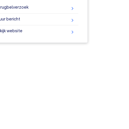
rugbelverzoek
uur bericht
kijk website
ine