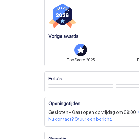
tevredenheid d.m.v. onze werkwijze, continue
overleggen, adviezen geven, meedenken in 
lovende reviews op Werkspot en Google).

* 1 jaar garantie op de verrichtte werkzaam
Vorige awards
Top
Score
2025
T
Foto's
Openingstijden
Gesloten - Gaat open op vrijdag om 09:00
Nu contact? Stuur een bericht.
Garantie