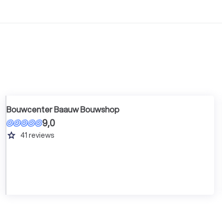
Bouwcenter Baauw Bouwshop
9,0
grade
41
reviews