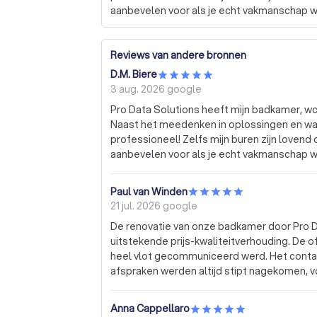
aanbevelen voor als je echt vakmanschap wi
Reviews van andere bronnen
D.M. Biere
3 aug. 2026
google
Pro Data Solutions heeft mijn badkamer, w
Naast het meedenken in oplossingen en waa
professioneel! Zelfs mijn buren zijn lovend 
aanbevelen voor als je echt vakmanschap wi
Paul van Winden
21 jul. 2026
google
De renovatie van onze badkamer door Pro D
uitstekende prijs-kwaliteitverhouding. De o
heel vlot gecommuniceerd werd. Het contac
afspraken werden altijd stipt nagekomen,
gevraagd. De medewerkers zijn heel vriende
tot 5 mentaliteit en leveren professionele 
Anna Cappellaro
tijdens het werk desgewenst nog wat te ver