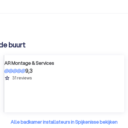
 de buurt
AR Montage & Services
9,3
grade
31
reviews
Alle badkamer installateurs in Spijkenisse bekijken