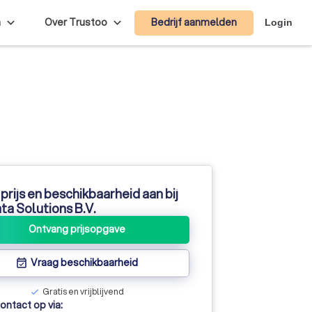
Bedrijf aanmelden
n
Over Trustoo
Login
prijs en beschikbaarheid aan bij
ta Solutions B.V.
Ontvang prijsopgave
Vraag beschikbaarheid
event_available
Gratis en vrijblijvend
check
ntact op via: