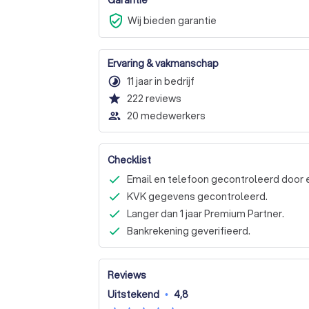
verified_user
Wij bieden garantie
Ervaring & vakmanschap
timelapse
11 jaar in bedrijf
star
222
reviews
people_outline
20 medewerkers
Checklist
Email en telefoon gecontroleerd door 
KVK gegevens gecontroleerd.
Langer dan 1 jaar Premium Partner.
Bankrekening geverifieerd.
Reviews
Uitstekend
•
4,8