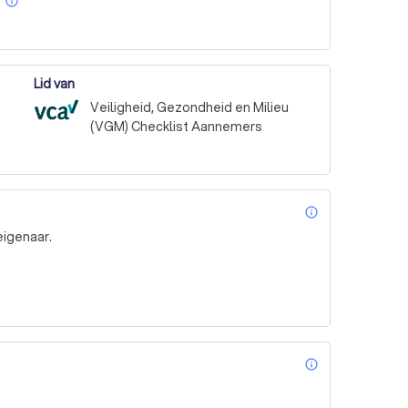
info_outline
Lid van
Veiligheid, Gezondheid en Milieu
(VGM) Checklist Aannemers
info_outl
eigenaar.
info_outl