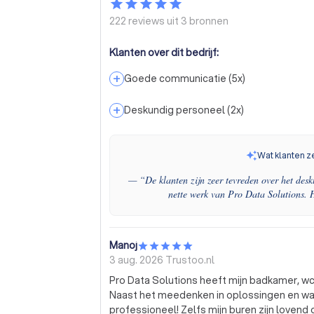
222 reviews uit
3 bronnen
Klanten over dit bedrijf:
+
Goede communicatie
(
5
x)
+
Deskundig personeel
(
2
x)
Wat klanten z
— “
De klanten zijn zeer tevreden over het des
nette werk van Pro Data Solutions. H
Manoj
3 aug. 2026
Trustoo.nl
Pro Data Solutions heeft mijn badkamer, w
Naast het meedenken in oplossingen en waa
professioneel! Zelfs mijn buren zijn lovend 