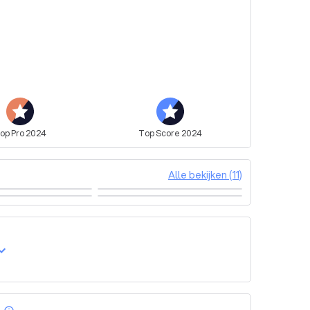
 in contact staan met de klant, voor, tijdens en na 
wensen, opleveren naar wens etc. (Zie onze 
heden omdat Pro Data Solutions instaat voor het 
op
Pro
2024
Top
Score
2024
Alle bekijken (11)