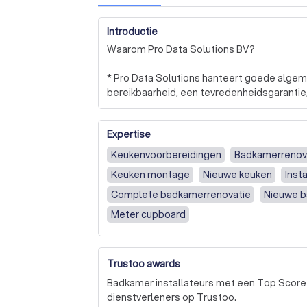
Introductie
Waarom Pro Data Solutions BV?

* Pro Data Solutions hanteert goede alge
bereikbaarheid, een tevredenheidsgarantie,
en kwaliteit voor uw geld!

Expertise
* Wij maken gebruik van gecertificeerde/ 
certificeringen om veiligheid voor ons zow
Keukenvoorbereidingen
Badkamerrenov
electriciens in opdracht van ons enkel conf
Keuken montage
Nieuwe keuken
Insta
keukenleverancieren waarbij wij alle richtli
krijgen en uw garantie van uw nieuwe appar
Complete badkamerrenovatie
Nieuwe b
onjuiste installaties die keukenleveranciere
Meter cupboard
zodoende weten wij hoe te werken volgens 
* Binnen ons bedrijf hebben wij een vast co
Trustoo awards
kunnen staan en miscommunicaties/ probleme
Badkamer installateurs met een Top Score 
* We bieden als bedrijf een tevredenheidsg
dienstverleners op Trustoo.