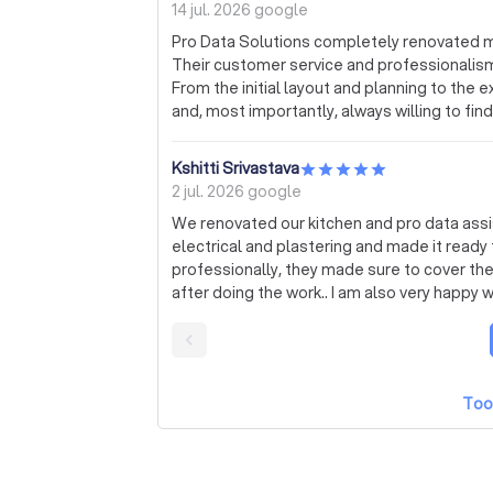
14 jul. 2026
google
tegelzetter. Hij heeft perfect werk geleve
Pro Data Solutions completely renovated my
aansluitende voegen en vlak tegelwerk. Oo
Their customer service and professionalis
geworden. Pro Data Solutions toonde zich 
From the initial layout and planning to the 
volgende klus vraag ik hen weer!
and, most importantly, always willing to fin
company. Their communication and attentio
The team on site was really attentive and 
Kshitti Srivastava
available to answer questions despite the busy s
2 jul. 2026
google
based in south holland and I’m based in Am
We renovated our kitchen and pro data assi
ceiling. However they have been clear about
electrical and plastering and made it ready for the ne
suitable solution. I hope I can continue to count on them for any future questions or concerns.
professionally, they made sure to cover th
My bathroom was completed two weeks ago,
after doing the work.. I am also very happy with Varesh and Cheryl, they were very proactive in
whenever I've reached out with questions. I recommend Pro Data Solutions to anyone looking
responding to our queries with clarity.. we wi
for reliable, high-quality renovation services
want to renovate out ho
Too