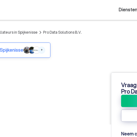
Dienste
lateurs in Spijkenisse
Pro Data Solutions B.V.
arrow_forward_ios
 Spijkenisse
+
Vraag 
Pro Da
Neem co