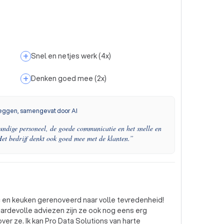
+
Snel en netjes werk
(
4
x)
+
Denken goed mee
(
2
x)
eggen, samengevat door AI
kundige personeel, de goede communicatie en het snelle en
et bedrijf denkt ook goed mee met de klanten.
”
c en keuken gerenoveerd naar volle tevredenheid!
rdevolle adviezen zijn ze ook nog eens erg
over ze. Ik kan Pro Data Solutions van harte