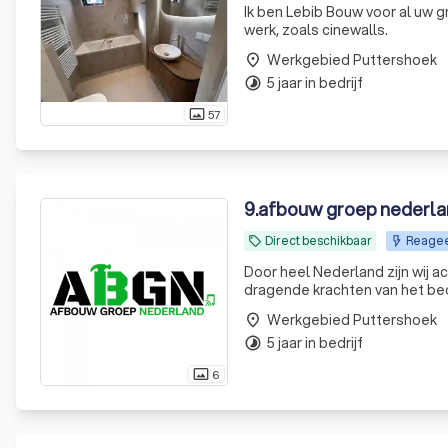
Ik ben Lebib Bouw voor al uw g
werk, zoals cinewalls.
Werkgebied Puttershoek
place
5 jaar in bedrijf
timelapse
57
photo_size_select_actual
9
.
afbouw groep nederlan
Direct beschikbaar
Reageer
local_offer
Door heel Nederland zijn wij a
dragende krachten van het bedrijf. Onze missie Onze missie is om het toonaangevende 
te worden binnen Nederland do
Werkgebied Puttershoek
place
5 jaar in bedrijf
timelapse
6
photo_size_select_actual