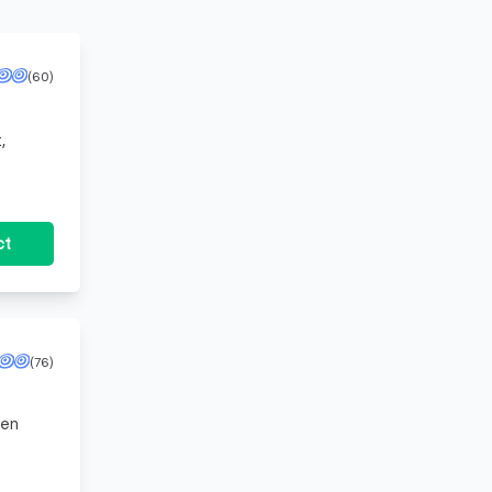
ijke
 zijn over
(60)
t het kost,
n
ct
ange en de
(76)
een
ct kost en