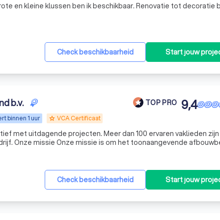
rote en kleine klussen ben ik beschikbaar. Renovatie tot decoratie
Check beschikbaarheid
Start jouw proje
d b.v.
9,4
TOP PRO
t binnen 1 uur
VCA Certificaat
grade
ctief met uitdagende projecten. Meer dan 100 ervaren vaklieden zijn
afbouwbedrijf
or de kwaliteit van onze diensten constant te verbeteren en waar
Check beschikbaarheid
Start jouw proje