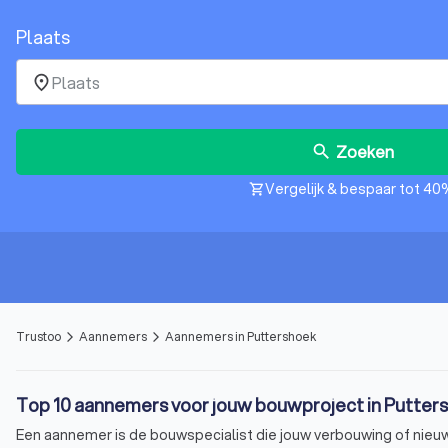
Plaats
place
Zoeken
search
Vergelijk & bespaar tot 40
shopping_cart
Trustoo
Aannemers
Aannemers in Puttershoek
arrow_forward_ios
arrow_forward_ios
Top 10 aannemers voor jouw bouwproject in Putter
Een aannemer is de bouwspecialist die jouw verbouwing of nieuwb