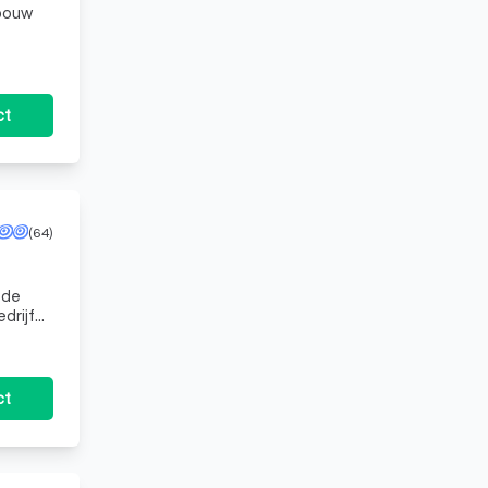
 bouw
ct
(64)
 de
de toe
ct