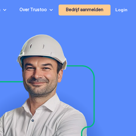
Bedrijf aanmelden
n
Over Trustoo
Login