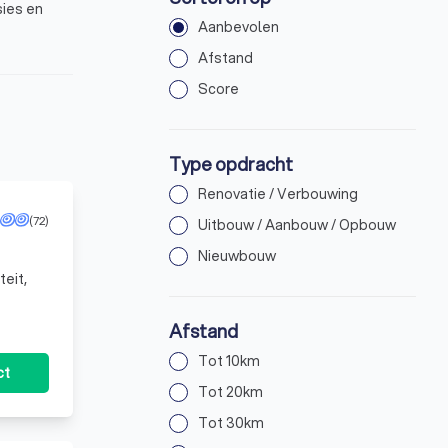
sies en
Aanbevolen
Afstand
Score
Type opdracht
Renovatie / Verbouwing
(72)
Uitbouw / Aanbouw / Opbouw
Nieuwbouw
teit,
nd
Afstand
grotere
Tot 10km
ct
oordeelt de
Tot 20km
 planning
Tot 30km