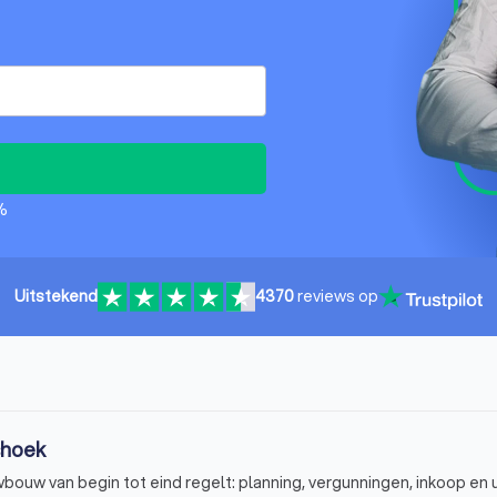
%
Uitstekend
4370
reviews op
shoek
ouw van begin tot eind regelt: planning, vergunningen, inkoop en u