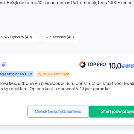
ect. Bekijk onze top 10 aannemers in Puttershoek, lees 1000+ recen
reiding of nieuwbouw.
bouw / Opbouw
(
40
)
Nieuwbouw
(
40
)
ring
en heeft
contact met onderaannemers
.
- per uur
.
oject
.
10,0
TOP PRO
ageert binnen 1 uur
VCA Certificaat
grade
novaties, uitbouw en nieuwbouw. Buru Construction staat voor kwali
vakmanschap en een hoogwaardig resultaat. Op ons kunt u bouwen! 5-10 jaar garantie!
ecten zoals een aanbouw tot kleinere aanpassingen zoals het
plafo
e projecten zijn:
rgroot je je woning en ontstaat er plek voor een extra kamer, een 
egeleidt het hele bouwtraject.
Check beschikbaarheid
Start jouw proje
 samenvoegen of een open keuken wilt realiseren. De aannemer be
volgens de regels gebeurt.
, tegels plaatsen en sanitair installeren. Een aannemer bewaakt de