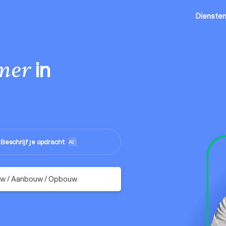
Dienste
in
mer
Beschrijf je opdracht
me
AI
uw / Aanbouw / Opbouw