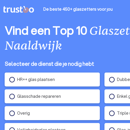
De beste 450+ glaszetters
voor jou
Vind een Top 10
Glaszet
Naaldwijk
Selecteer de dienst die je nodig hebt
HR++ glas plaatsen
Dubbel
Glasschade repareren
Enkel 
Overig
Triple
Veiligheidsglas plaatsen
Glas-i