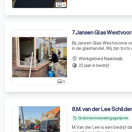
4
photo_size_select_actual
7
.
Jansen Glas Westvoor
Bij Jansen Glas Westvoorne o
in de glashandel. Wij zijn trot
glasoplossingen, van dubbelgl
Werkgebied Naaldwijk
place
22 jaar in bedrijf
timelapse
5
photo_size_select_actual
8
.
M. van der Lee Schilde
Gratis kennismakingsgesprek
local_offer
M Van der Lee is een bedrijf dat word gerund doo