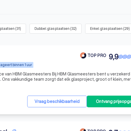
 plaatsen
(
31
)
Dubbel glas plaatsen
(
32
)
Enkel glas plaatsen
(
29
)
9,9
TOP PRO
ageert binnen 1 uur
vice van HBM Glasmeesters Bij HBM Glasmeesters bent u verzekerd
 Ons vakkundige team zorgt dat elk glasproject, groot of klein, me
voerd. Van glaszetten en vervangen tot duurzame oplossingen voo
Vraag beschikbaarheid
Ontvang prijsopg