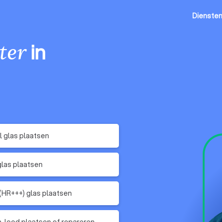
Dienste
in
ter
 glas plaatsen
glas plaatsen
 (HR+++) glas plaatsen
n-lood plaatsen of repareren