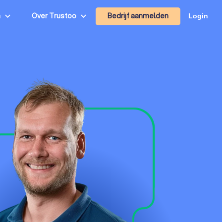
Bedrijf aanmelden
n
Over Trustoo
Login