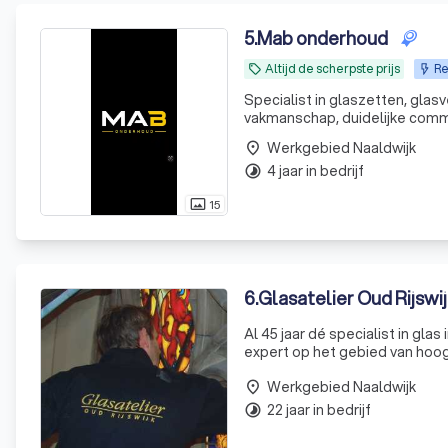
5
.
Mab onderhoud
Altijd de scherpste prijs
Re
local_offer
Specialist in glaszetten, gl
vakmanschap, duidelijke commu
Werkgebied Naaldwijk
place
4 jaar in bedrijf
timelapse
15
photo_size_select_actual
6
.
Glasatelier Oud Rijswi
Al 45 jaar dé specialist in glas
expert op het gebied van hoogw
ontwerpen en repareren van gl
Werkgebied Naaldwijk
place
22 jaar in bedrijf
timelapse