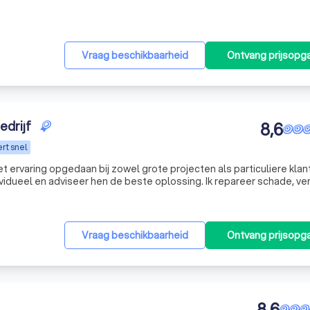
Vraag beschikbaarheid
Ontvang prijsopg
drijf
8,6
rt snel
t ervaring opgedaan bij zowel grote projecten als particuliere klant
dividueel en adviseer hen de beste oplossing. Ik repareer schade, ve
lassoorten. Snelle vervanging is mogelijk binnen 24 uur. Ik
Vraag beschikbaarheid
Ontvang prijsopg
8,6