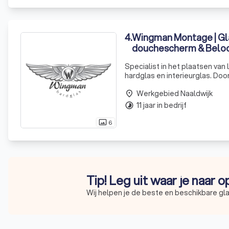
4
.
Wingman Montage | Gla
douchescherm & Beloo
Specialist in het plaatsen van
hardglas en interieurglas. Doo
altijd met de beste kwaliteit 
Werkgebied Naaldwijk
place
11 jaar in bedrijf
timelapse
6
photo_size_select_actual
Tip! Leg uit waar je naar 
Wij helpen je de beste en beschikbare gla