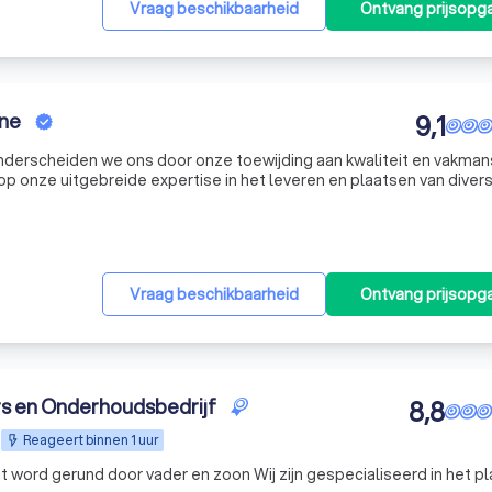
Vraag beschikbaarheid
Ontvang prijsopg
ne
9,1
nderscheiden we ons door onze toewijding aan kwaliteit en vakma
s op onze uitgebreide expertise in het leveren en plaatsen van diver
as en HR++ glas tot unieke glas-in-loodramen. Onze passie voor g
Vraag beschikbaarheid
Ontvang prijsopg
rs en Onderhoudsbedrijf
8,8
Reageert binnen 1 uur
r vader en zoon Wij zijn gespecialiseerd in het plaatsen