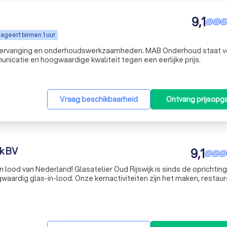
9,1
ageert binnen 1 uur
asvervanging en onderhoudswerkzaamheden. MAB Onderhoud staat v
nicatie en hoogwaardige kwaliteit tegen een eerlijke prijs.
Vraag beschikbaarheid
Ontvang prijsopg
jk BV
9,1
 in lood van Nederland! Glasatelier Oud Rijswijk is sinds de oprichting
aardig glas-in-lood. Onze kernactiviteiten zijn het maken, restaur
as-in-lood voor kerken, rijksmonumenten en particulieren.