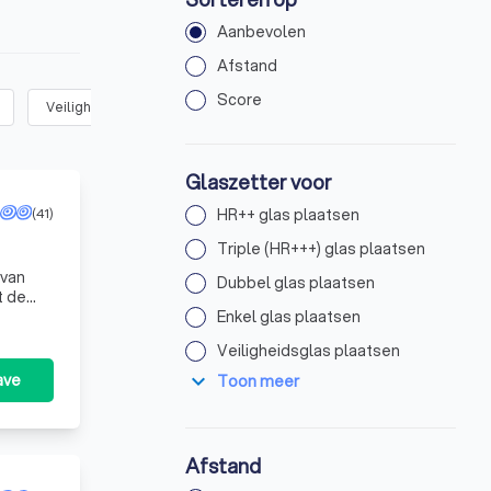
Aanbevolen
Afstand
Score
Veiligheidsglas plaatsen
(
30
)
Glasschade repareren
(
28
)
Glaszetter voor
(41)
HR++ glas plaatsen
Triple (HR+++) glas plaatsen
 van
Dubbel glas plaatsen
t de
r uw
Enkel glas plaatsen
Veiligheidsglas plaatsen
expand_more
ave
Toon meer
Afstand