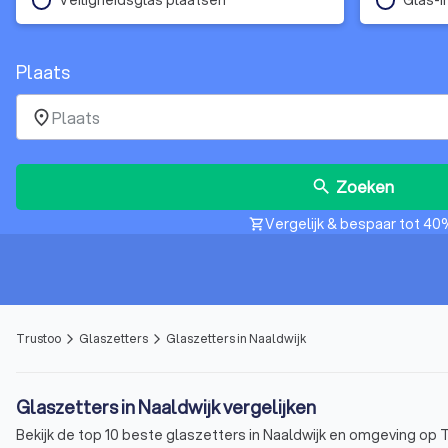
Plaats
place
Zoeken
search
Vergelijk & bespaar tot 40
shopping_cart
Trustoo
Glaszetters
Glaszetters in Naaldwijk
arrow_forward_ios
arrow_forward_ios
Glaszetters in Naaldwijk vergelijken
Bekijk de top 10 beste glaszetters in Naaldwijk en omgeving op T