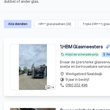
dubbel of ander glas.
Alle diensten
HR++ glas plaatsen
(
32
)
Triple (HR+++) glas
1
.
HBM Glasmeesters
Altijd de scherpste prijs
Re
local_offer
Ervaar de ijzersterke glasser
snelle en betrouwbare service.
hoogste precisie wordt uitge
Werkgebied Naaldwijk
place
woning
9 jaar in bedrijf
timelapse
0180 202 496
phone
14
photo_size_select_actual