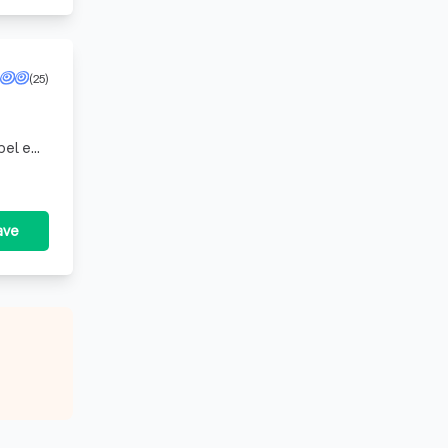
(25)
bel en
r u
ave