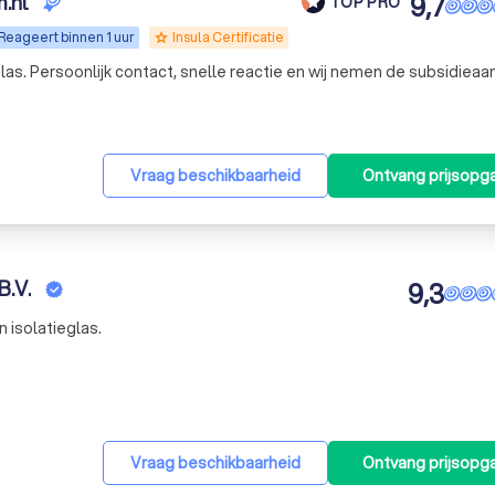
.nl
9,7
TOP PRO
Reageert binnen 1 uur
Insula Certificatie
grade
 glas. Persoonlijk contact, snelle reactie en wij nemen de subsidiea
Vraag beschikbaarheid
Ontvang prijsopg
B.V.
9,3
 isolatieglas.
Vraag beschikbaarheid
Ontvang prijsopg