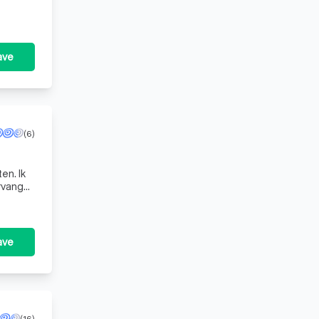
ave
(6)
en. Ik
rvang
ave
(16)