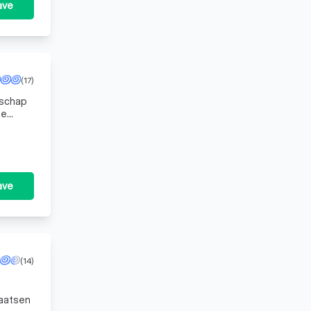
ave
(17)
nschap
se
las gaa
ave
(14)