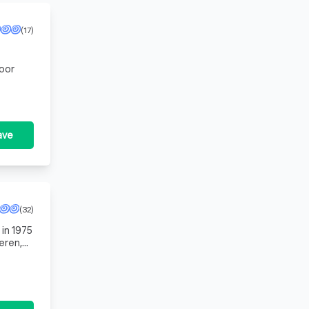
(17)
oor
ave
(32)
 in 1975
eren,