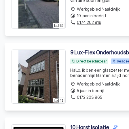
van alle soorten glas
Werkgebied Naaldwijk
place
19 jaar in bedrijf
timelapse
0174 202 916
phone
37
photo_size_select_actual
9
.
Lux-Flex Onderhoudsbe
Direct beschikbaar
Reagee
local_offer
Hallo, ik ben een glaszetter me
benader mijn klanten altijd in
HR++ en HR+++ glas en andere g
Werkgebied Naaldwijk
place
5 jaar in bedrijf
timelapse
0172 203 965
phone
13
photo_size_select_actual
10
.
Horst Isolatie