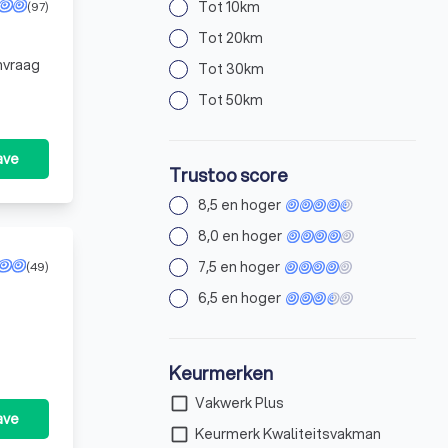
Tot 10km
(97)
Tot 20km
anvraag
Tot 30km
Tot 50km
ave
Trustoo score
8,5 en hoger
8,0 en hoger
7,5 en hoger
(49)
6,5 en hoger
Keurmerken
check_box_outline_blank
Vakwerk Plus
ave
check_box_outline_blank
Keurmerk Kwaliteitsvakman