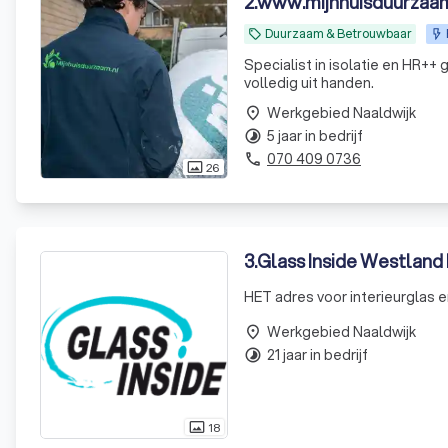
2
.
www.mijnhuisduurzaam
Duurzaam & Betrouwbaar
local_offer
Specialist in isolatie en HR++
volledig uit handen.
Werkgebied Naaldwijk
place
5 jaar in bedrijf
timelapse
070 409 0736
phone
26
photo_size_select_actual
3
.
Glass Inside Westland 
HET adres voor interieurglas en
Werkgebied Naaldwijk
place
21 jaar in bedrijf
timelapse
18
photo_size_select_actual