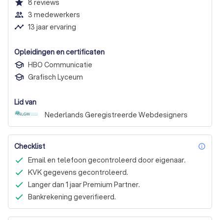
Websitefreaks.nl
star
8
reviews
people_outline
3 medewerkers
timeline
13 jaar ervaring
Opleidingen en certificaten
HBO Communicatie
Grafisch Lyceum
Lid van
Nederlands Geregistreerde Webdesigners
Checklist
inf
Email en telefoon gecontroleerd door eigenaar.
KVK gegevens gecontroleerd.
Langer dan 1 jaar Premium Partner.
Bankrekening geverifieerd.