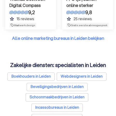
Digital Compass
online sterker
9,2
9,8
grade
grade
15
reviews
25
reviews
Maatwerk design
Gratis eerste adviesgesprek
Alle online marketing bureaus in Leiden bekijken
Zakelijke diensten: specialisten in Leiden
Boekhouders in Leiden
Webdesigners in Leiden
Beveiligingsbedrijven in Leiden
Schoonmaakbedrijven in Leiden
Incassobureaus in Leiden