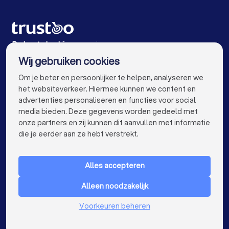
Online marketing bureaus in Wassenaar
Online marketing bureaus in Leidschendam
Online marketing bureaus in Noordwijk (ZH)
De beste bedrijven voor jou
Wij gebruiken cookies
Online marketing bureaus in Amsterdam
info@trustoo.nl
Om je beter en persoonlijker te helpen, analyseren we
Online marketing bureaus in Rotterdam
het websiteverkeer. Hiermee kunnen we content en
advertenties personaliseren en functies voor social
Online marketing bureaus in Den Haag
media bieden. Deze gegevens worden gedeeld met
onze partners en zij kunnen dit aanvullen met informatie
Online marketing bureaus in Utrecht
keyboard_arrow_down
VOOR PARTICULIEREN
die je eerder aan ze hebt verstrekt.
Online marketing bureaus in Eindhoven
keyboard_arrow_down
VOOR BEDRIJVEN
Online marketing bureaus in Tilburg
Alles accepteren
keyboard_arrow_down
OVER TRUSTOO
Online marketing bureaus in Groningen
Alleen noodzakelijk
LAND
Nederland
Online marketing bureaus in Almere
Voorkeuren beheren
België
Duitsland
Online marketing bureaus in Breda