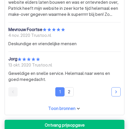
website elders laten bouwen en was er ontevreden over,
Patrick heeft mijn website in zeer korte tijd helemaal een
make-over gegeven waarmee ik superrrrr blij ben! Zo
jammer dat ik hem niet eerder kende, dan was alles
meteen in één keer goed geweest. Hij komt meteen in
Mevrouw Foortse
actie, houd je op de hoogte van alle ontwikkelingen en
4 nov. 2020
Trustoo.nl
denkt helemaal mee met wat past bij je business (en wat
Deskundige en vriendelijke mensen
niet niet). Over heel veel dingen had ik zelf niet nagedacht,
maar heeft Patrick me pro-actief geadviseerd waardoor ik
met volle vertrouwen nu mijn onderneming start! Een
Jorg
goede website is het halve begin!
13 okt. 2020
Trustoo.nl
Geweldige en snelle service. Helemaal naar wens en
goed meegedacht.
1
2
Toon bronnen
Ontvang prijsopgave