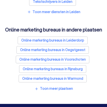
Tekstschrijvers in Leiden
Vertaalbureaus in Leiden
Toon meer diensten in Leiden
add
SEO-specialisten in Leiden
Online marketing bureaus in andere plaatsen
Grafisch ontwerpers in Leiden
Reclamebureaus in Leiden
Online marketing bureaus in Leiderdorp
Koffieautomaat leveranciers in Leiden
Online marketing bureaus in Oegstgeest
Accountants in Leiden
Online marketing bureaus in Voorschoten
Online marketing bureaus in Rijnsburg
Online marketing bureaus in Warmond
Online marketing bureaus in Katwijk
Toon meer plaatsen
add
Online marketing bureaus in Voorhout