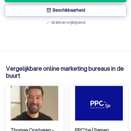
Beschikbaarheid
event_available
Gratis en vrijblijvend
check
Vergelijkbare online marketing bureaus in de
buurt
Thomas Oostveen -
PPC'tje | Samen