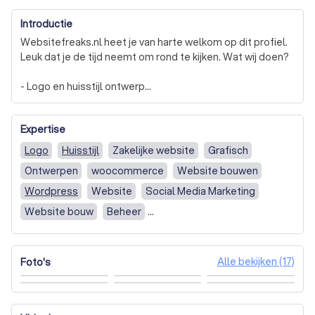
Introductie
Websitefreaks.nl heet je van harte welkom op dit profiel. 
Leuk dat je de tijd neemt om rond te kijken. Wat wij doen?

- Logo en huisstijl ontwerp

- Webdesign en webbouw

- Content creatie 

Expertise
- Copywriting

- Onderhoud

Logo
Huisstijl
Zakelijke website
Grafisch
- Hosting

Ontwerpen
woocommerce
Website bouwen
Wij zijn een groep techneuten, webdesigners en grafisch 
Wordpress
Website
Social Media Marketing
ontwerpers die samen hun kracht gebruiken om voor jou 
Website bouw
Beheer
de perfecte website te bouwen. Voor ons is de 
Website (geen betaalmogelijkheid)
Nieuwe website
bedrijfsidentiteit het hart van de onderneming en leidend 
voor iedere vorm van communicatie naar jouw klanten. 

Bestaande website vernieuwen
Alle bekijken (17)
Foto's
Huisstijl / logo ontwikkelen
Content Marketing
Maar voordat wij beginnen aan jouw website kijken we 
naar de URL. Deze moet hetzelfde zijn als jouw 
Website bouw / redesign
bedrijfsnaam. Het liefst voorkomen wij cijfers en 