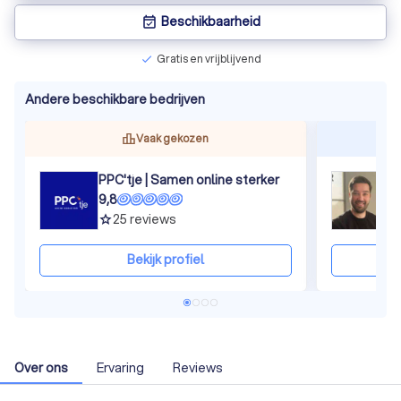
Beschikbaarheid
event_available
Gratis en vrijblijvend
check
Andere beschikbare bedrijven
Vaak gekozen
PPC'tje | Samen online sterker
9,8
9
25
reviews
grade
gra
Bekijk profiel
Over ons
Ervaring
Reviews