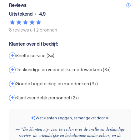
Reviews
inf
Uitstekend
•
4,9
8 reviews uit
2 bronnen
Klanten over dit bedrijf:
+
Snelle service
(
3
x)
+
Deskundige en vriendelijke medewerkers
(
3
x)
+
Goede begeleiding en meedenken
(
3
x)
+
Klantvriendelijk personeel
(
2
x)
Wat klanten zeggen, samengevat door AI
— “
De klanten zijn zeer tevreden over de snelle en deskundige
service, de vriendelijke en behulpzame medewerkers, en de