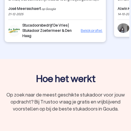
zijn professioneel, flexibel en betrouwbaar. Afspraken
weten w
José Meersschaert
Alwin K
op Google
worden goed nagekomen. Ook denken ze graag met je
prettig
21-12-2025
14-10-20
mee. Kortom, wij bevelen dit bedrijf ten zeerste aan!!!
resultaa
Mvg José en Ivo
prachtig
Stucadoorsbedrijf De Vries |
snelheid
Stukadoor Zoetermeer & Den
Bekijk profiel
maandag
Haag
van ech
hebben 
glimlac
aanbeve
weer!
Hoe het werkt
Op zoek naar de meest geschikte stukadoor voor jouw
opdracht? Bij Trustoo vraag je gratis en vrijblijvend
voorstellen op bij de beste stukadoors in Gouda.