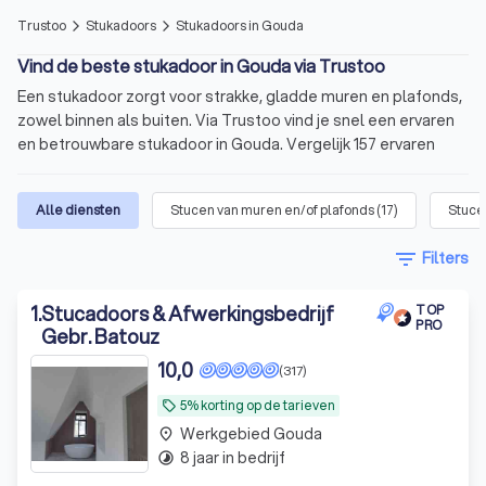
Trustoo
Stukadoors
Stukadoors in Gouda
arrow_forward_ios
arrow_forward_ios
Vind de beste stukadoor in Gouda via Trustoo
Een stukadoor zorgt voor strakke, gladde muren en plafonds,
zowel binnen als buiten. Via Trustoo vind je snel een ervaren
en betrouwbare stukadoor in Gouda. Vergelijk 157 ervaren
stukadoors in Gouda met een gemiddelde Trustoo-score van
9. Lees 8,693 betrouwbare reviews van eerdere klanten en
Alle diensten
Stucen van muren en/of plafonds
(
17
)
Stuce
ontvang meerdere offertes, afgestemd op jouw klus. Vul
binnen één minuut het formulier in voor jouw aanvraag. Gratis
filter_list
Filters
en vrijblijvend.
In het kort
1
.
Stucadoors & Afwerkingsbedrijf
TOP
PRO
Gebr. Batouz
Professioneel stucwerk
voor muren, plafonds en
10,0
(317)
gevels.
Prijzen vanaf
€ 15,- per m2
5% korting op de tarieven
.
local_offer
Werkgebied Gouda
place
Vergelijk stukadoors
op basis van kosten, aanbod
8 jaar in bedrijf
timelapse
en beschikbaarheid.