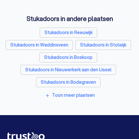
Zonwering specialisten in Gouda
Stukadoors in andere plaatsen
Badkamer installateurs in Gouda
Traprenovatie bedrijven in Gouda
Stukadoors in Reeuwijk
Schoorsteenvegers in Gouda
Stukadoors in Waddinxveen
Stukadoors in Stolwijk
Hekwerkspecialisten in Gouda
Stukadoors in Boskoop
Interieurstylisten in Gouda
Stoffeerders in Gouda
Stukadoors in Nieuwerkerk aan den IJssel
Meubelmakers in Gouda
Klusjesmannen in Gouda
Stukadoors in Bodegraven
Stukadoors in Hazerswoude-Dorp
Toon meer plaatsen
add
Stukadoors in Capelle aan den IJssel
Stukadoors in Schoonhoven
Stukadoors in Bleiswijk
Stukadoors in Amsterdam