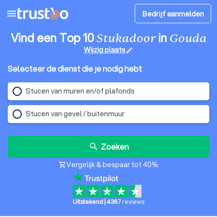
menu
Bedrijf aanmelden
Vind een Top 10
in
Stukadoor
Gouda
Wijzig plaats
edit
Selecteer de dienst die je nodig hebt
Stucen van muren en/of plafonds
Stucen van gevel / buitenmuur
Zoeken
search
Vergelijk & bespaar tot 40%
shopping_cart
Uitstekend
|
4367
reviews