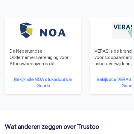
De Nederlandse
VERAS is dé branch
Ondernemersvereniging voor
voor sloopaanneme
Afbouwbedrijven is dé
asbestverwijdering
brancheorganisatie voor
doelen van VERAS z
ondernemers van een
behartigen van de 
Bekijk alle NOA stukadoors in
Bekijk alle VERAS 
stukadoors-, vloeren-, terrazzo-,
de sloop- en
Gouda
Goud
natuursteenbewerking-,
asbestverwijdering
blokkenstel-, plafond- en
bevorderen van de
wandmontage of allround
professionaliteit, h
afbouwbedrijf. NOA is een
kwaliteitsniveau e
moderne werkgevers- en
van de branche; en 
brancheorganisatie.
voor een optimale
Wat anderen zeggen over Trustoo
informatievoorzien
serviceverlening aa