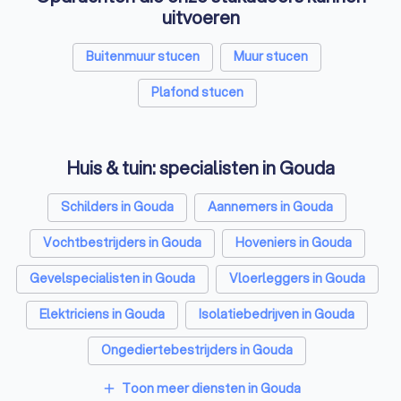
uitvoeren
Buitenmuur stucen
Muur stucen
Plafond stucen
Huis & tuin: specialisten in Gouda
Schilders in Gouda
Aannemers in Gouda
Vochtbestrijders in Gouda
Hoveniers in Gouda
Gevelspecialisten in Gouda
Vloerleggers in Gouda
Elektriciens in Gouda
Isolatiebedrijven in Gouda
Ongediertebestrijders in Gouda
Architecten in Gouda
Toon meer diensten in Gouda
add