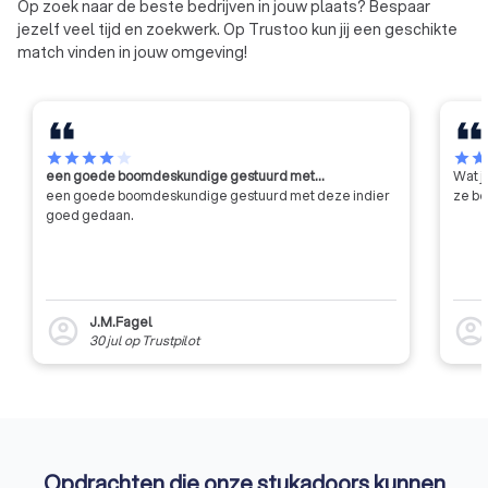
Op zoek naar de beste bedrijven in jouw plaats? Bespaar
andere partijen.
jezelf veel tijd en zoekwerk. Op Trustoo kun jij een geschikte
match vinden in jouw omgeving!
star
star
star
star
star
star
sta
een goede boomdeskundige gestuurd met…
Wat j
een goede boomdeskundige gestuurd met deze indier
ze be
goed gedaan.
J.M.Fagel
account_circle
account_circl
30 jul
op
Trustpilot
Opdrachten die onze stukadoors kunnen