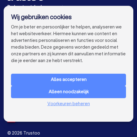
Stukadoors in Rotterdam
Stukadoors in Den Haag
De beste stukadoors voor jou
Wij gebruiken cookies
Stukadoors in Utrecht
Stukadoors in Eindhoven
info@trustoo.nl
Om je beter en persoonlijker te helpen, analyseren we
Stukadoors in Tilburg
Stukadoors in Groningen
het websiteverkeer. Hiermee kunnen we content en
advertenties personaliseren en functies voor social
Stukadoors in Almere
Stukadoors in Breda
media bieden. Deze gegevens worden gedeeld met
onze partners en zij kunnen dit aanvullen met informatie
Stukadoors in Nijmegen
Stukadoors in Enschede
keyboard_arrow_down
VOOR PARTICULIEREN
die je eerder aan ze hebt verstrekt.
Stukadoors in Haarlem
Stukadoors in Arnhem
keyboard_arrow_down
VOOR BEDRIJVEN
Stukadoors in Amersfoort
Alles accepteren
keyboard_arrow_down
OVER TRUSTOO
Stukadoors in Apeldoorn
Stukadoors in Den Bosch
Alleen noodzakelijk
LAND
Nederland
Stukadoors in Maastricht
Stukadoors in Leiden
Voorkeuren beheren
België
Duitsland
Stukadoors in Dordrecht
Spanje
Stukadoors in Zoetermeer
©
2026
Trustoo