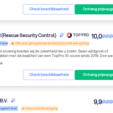
Check beschikbaarheid
Ontvang prijsopg
 (Rescue Security Control)
10,0
TOP PRO
t snel
Officieel geregistreerde bedrijven met een geldige WPBR-vergunn
star
l ervaring bieden wij de zekerheid die u zoekt. Geen wildgroei of
akket met de kwaliteit van een TopPro 10-score sinds 2019. Doe wat
ek
Check beschikbaarheid
Ontvang prijsopg
B.V.
9,9
ageert snel
Keurmerk Beveiliging
grade