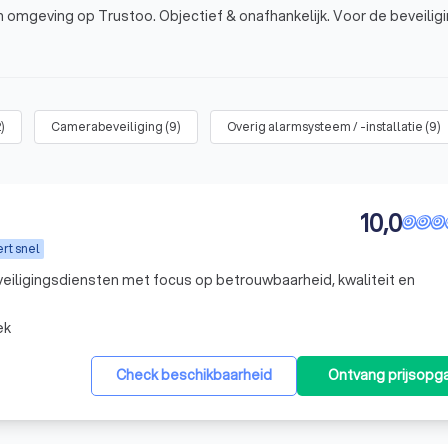
n omgeving op Trustoo. Objectief & onafhankelijk. Voor de beveilig
2
)
Camerabeveiliging
(
9
)
Overig alarmsysteem / -installatie
(
9
)
10,0
rt snel
eiligingsdiensten met focus op betrouwbaarheid, kwaliteit en
ek
Check beschikbaarheid
Ontvang prijsopg