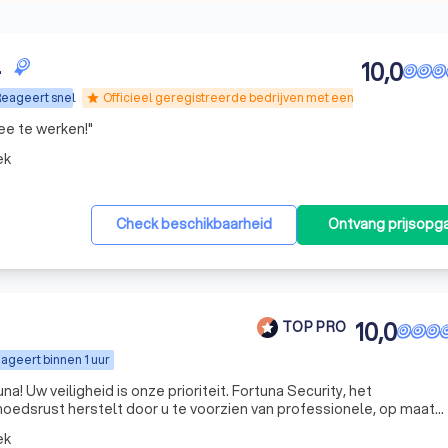
.
10,0
eageert snel
Officieel geregistreerde bedrijven met een geldige WPBR-
star
ee te werken!
"
ek
Check beschikbaarheid
Ontvang prijsopg
10,0
TOP PRO
ageert binnen 1 uur
a! Uw veiligheid is onze prioriteit. Fortuna Security, het
moedsrust herstelt door u te voorzien van professionele, op maat
eiligingsoplossingen. En op maat gemaakte bedoelen we ook ech
ek