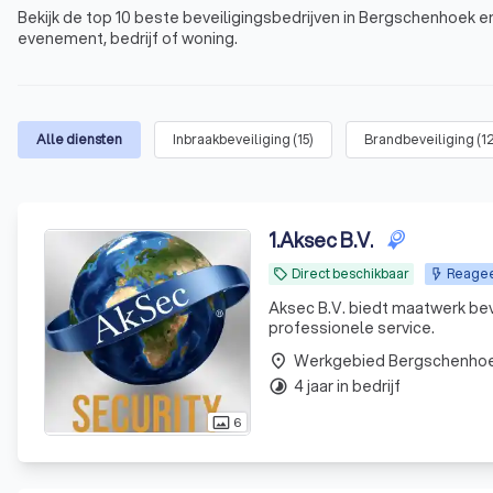
Bekijk de top 10 beste beveiligingsbedrijven in Bergschenhoek e
evenement, bedrijf of woning.
Alle diensten
Inbraakbeveiliging
(
15
)
Brandbeveiliging
(
1
1
.
Aksec B.V.
Direct beschikbaar
Reagee
local_offer
Aksec B.V. biedt maatwerk bev
professionele service.
Werkgebied Bergschenho
place
4 jaar in bedrijf
timelapse
6
photo_size_select_actual