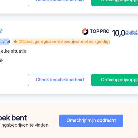
10,0
TOP PRO
t snel
Officieel geregistreerde bedrijven met een geldige WPBR-vergunn
star
elke situatie!
ek
Check beschikbaarheid
Ontvang prijsopg
zoek bent
Omschrijf mijn opdracht
ingsbedrijven te vinden.