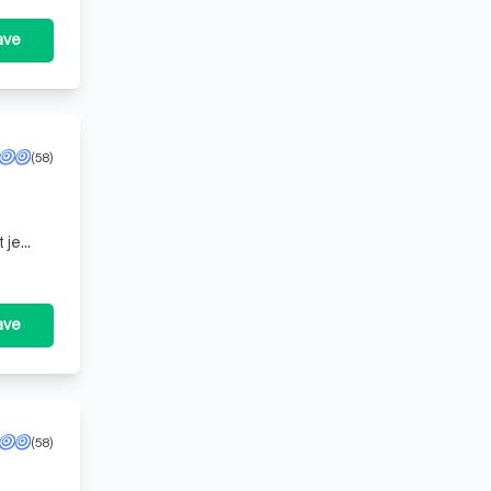
ave
(58)
ing voor particuliere beveiligings- of recherchewerkzaamheden.
 je
ave
(58)