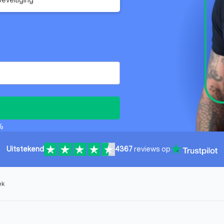
%
Uitstekend
4367
reviews op
ek