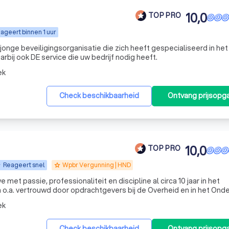
10,0
TOP PRO
ageert binnen 1 uur
 jonge beveiligingsorganisatie die zich heeft gespecialiseerd in het
bij ook DE service die uw bedrijf nodig heeft.
ek
Check beschikbaarheid
Ontvang prijsopg
10,0
TOP PRO
Reageert snel
Wpbr Vergunning | HND
grade
et passie, professionaliteit en discipline al circa 10 jaar in het
veiligheidsdomein. We worden o.a. vertrouwd door opdrachtgevers bij de Overheid en in het On
ek
Check beschikbaarheid
Ontvang prijsopg