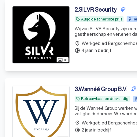
2
.
SILVR Security
Altijd de scherpste prijs
Re
local_offer
Wij van SILVR Security zijn een
gastheerschap en verlenen daar
Werkgebied Bergschenho
place
4 jaar in bedrijf
timelapse
18
photo_size_select_actual
3
.
Wannéé Group B.V.
Betrouwbaar en deskundig
local_offer
Bij de Wannéé Group werken we m
Werkgebied Bergschenho
place
2 jaar in bedrijf
timelapse