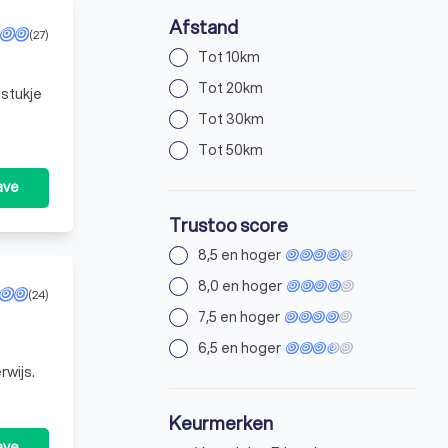
Afstand
(27)
Tot 10km
Tot 20km
 stukje
Tot 30km
Tot 50km
ave
Trustoo score
8,5 en hoger
8,0 en hoger
(24)
7,5 en hoger
6,5 en hoger
derwijs.
Keurmerken
ave