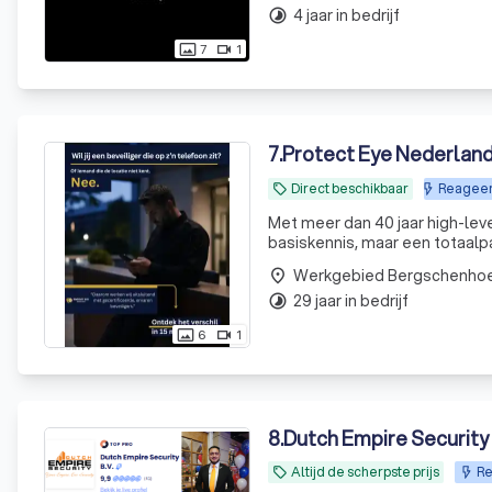
4 jaar in bedrijf
timelapse
7
1
photo_size_select_actual
videocam
7
.
Protect Eye Nederland
Direct beschikbaar
Reageer
local_offer
Met meer dan 40 jaar high-leve
basiskennis, maar een totaalp
zegt!
Werkgebied Bergschenho
place
29 jaar in bedrijf
timelapse
6
1
photo_size_select_actual
videocam
8
.
Dutch Empire Security 
Altijd de scherpste prijs
Re
local_offer