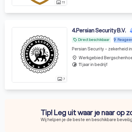
11
photo_size_select_actual
4
.
Persian Security B.V.
Direct beschikbaar
Reageer
local_offer
Persian Security – zekerheid in 
Werkgebied Bergschenho
place
11 jaar in bedrijf
timelapse
7
photo_size_select_actual
Tip! Leg uit waar je naar op 
Wij helpen je de beste en beschikbare beveilig