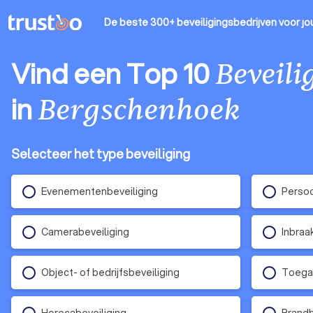
De beste 300+ beveiligingsbedrijven
voor jo
Vind een Top 10
Beveili
in
Bergschenhoek
Selecteer het type beveiliging
Evenementenbeveiliging
Persoo
Camerabeveiliging
Inbraa
Object- of bedrijfsbeveiliging
Toega
Horecabeveiliging
Brandb