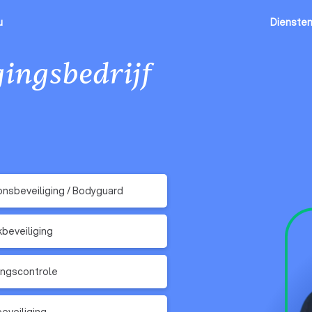
u
Dienste
gingsbedrijf
nsbeveiliging / Bodyguard
kbeveiliging
ngscontrole
eveiliging