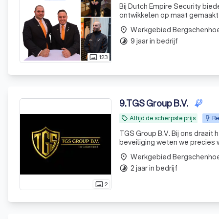
Bij Dutch Empire Security bied
ontwikkelen op maat gemaakte
Werkgebied Bergschenho
place
9 jaar in bedrijf
timelapse
123
photo_size_select_actual
9
.
TGS Group B.V.
Altijd de scherpste prijs
Re
local_offer
TGS Group B.V. Bij ons draait 
beveiliging weten we precies 
een team van mensen die hun va
Werkgebied Bergschenho
place
2 jaar in bedrijf
timelapse
2
photo_size_select_actual