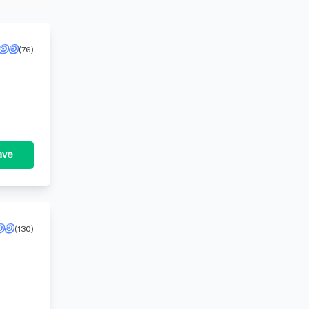
(76)
vergunning voor particuliere beveiligings- of recherchewerkzaamheden.
ave
(130)
t op