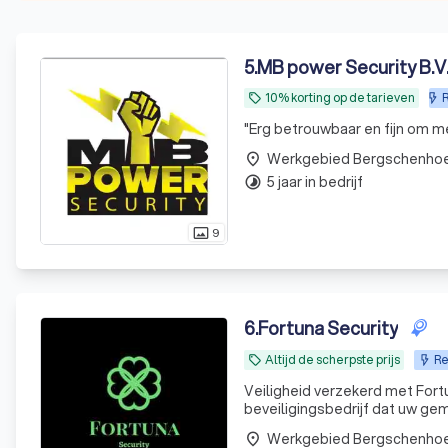
5
.
MB power Security B.V
10% korting op de tarieven
R
local_offer
"
Erg betrouwbaar en fijn om m
Werkgebied Bergschenho
place
5 jaar in bedrijf
timelapse
9
photo_size_select_actual
6
.
Fortuna Security
Altijd de scherpste prijs
Re
local_offer
Veiligheid verzekerd met Fortun
beveiligingsbedrijf dat uw ge
gemaakte en betrouwbare bev
Werkgebied Bergschenho
place
maat gemaakt. We hebben