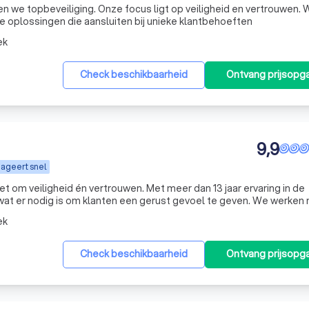
en we topbeveiliging. Onze focus ligt op veiligheid en vertrouwen.
 oplossingen die aansluiten bij unieke klantbehoeften
ek
Check beschikbaarheid
Ontvang prijsopg
9,9
ageert snel
het om veiligheid én vertrouwen. Met meer dan 13 jaar ervaring in de
wat er nodig is om klanten een gerust gevoel te geven. We werken
k verstaan en altijd nét dat stapje extra zetten. wij zorgen dat all
ek
Check beschikbaarheid
Ontvang prijsopg