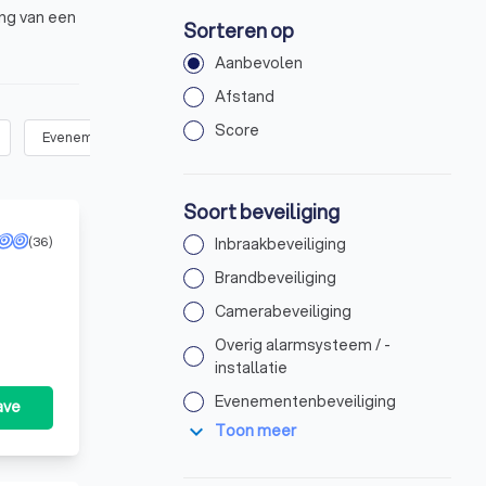
ing van een
Sorteren op
Aanbevolen
Afstand
Score
Evenementenbeveiliging
(
22
)
Toegangscontrole
(
33
)
Wi
Soort beveiliging
(36)
Inbraakbeveiliging
Brandbeveiliging
Camerabeveiliging
Overig alarmsysteem / -
installatie
Evenementenbeveiliging
ave
expand_more
Toon meer