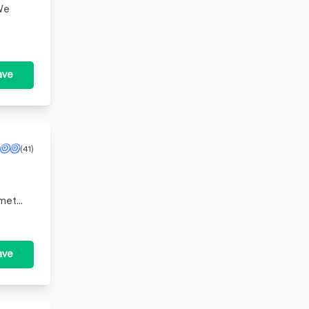
 We
ave
(41)
 met
es so
ave