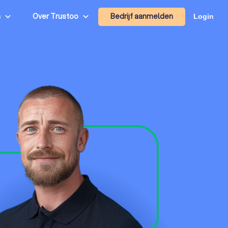
Bedrijf aanmelden
n
Over Trustoo
Login