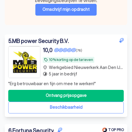
beveiligingsbedrijven te vinden.
Omschrijf mijn opdracht
5
.
MB power Security B.V.
10,0
(76)
10% korting op de tarieven
local_offer
Werkgebied Nieuwerkerk Aan Den IJssel
place
5 jaar in bedrijf
timelapse
"
Erg betrouwbaar en fijn om mee te werken!
"
Ontvang prijsopgave
Beschikbaarheid
6
.
Fortuna Security
TOP PRO