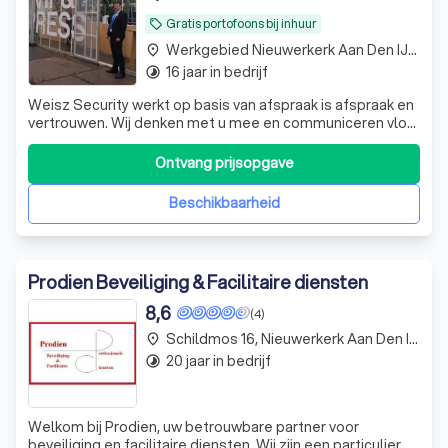
Gratis portofoons bij inhuur
local_offer
Werkgebied Nieuwerkerk Aan Den IJssel
place
16 jaar in bedrijf
timelapse
Weisz Security werkt op basis van afspraak is afspraak en
vertrouwen. Wij denken met u mee en communiceren vlot
en in korte lijnen. Ons motto is dan We work together , we
listen & we advise
Ontvang prijsopgave
Beschikbaarheid
Prodien Beveiliging & Facilitaire diensten
8,6
(4)
Schildmos 16, Nieuwerkerk Aan Den IJssel
place
20 jaar in bedrijf
timelapse
Welkom bij Prodien, uw betrouwbare partner voor
beveiliging en facilitaire diensten. Wij zijn een particulier