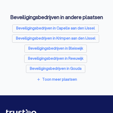
Vertaalbureaus in Nieuwerkerk aan den IJssel
Beveiligingsbedrijven in andere plaatsen
SEO-specialisten in Nieuwerkerk aan den IJssel
Beveiligingsbedrijven in Capelle aan den IJssel
Grafisch ontwerpers in Nieuwerkerk aan den IJssel
Beveiligingsbedrijven in Krimpen aan den IJssel
Reclamebureaus in Nieuwerkerk aan den IJssel
Beveiligingsbedrijven in Bleiswijk
Accountants in Nieuwerkerk aan den IJssel
Beveiligingsbedrijven in Reeuwijk
Beveiligingsbedrijven in Gouda
Beveiligingsbedrijven in Bergschenhoek
Toon meer plaatsen
add
Beveiligingsbedrijven in Waddinxveen
Beveiligingsbedrijven in Ridderkerk
Beveiligingsbedrijven in Stolwijk