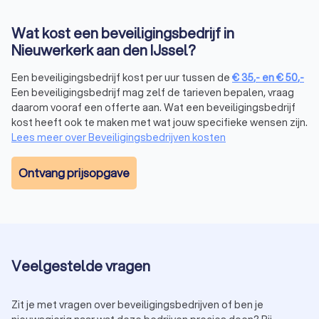
Hoewel de kosten een belangrijke overweging zijn, is het
belangrijk om ook de kwaliteit en betrouwbaarheid van het
Wat kost een beveiligingsbedrijf in
beveiligingsbedrijf in Nieuwerkerk aan den IJssel mee te
Nieuwerkerk aan den IJssel?
nemen in je keuze. Goedkopere opties bieden niet altijd
dezelfde expertise en technologie. Via Trustoo vraag je snel
Een beveiligingsbedrijf kost per uur tussen de
€
35
,-
en
€
50
,-
en makkelijk offertes aan en vergelijk je beveiligingsbedrijven.
Een beveiligingsbedrijf mag zelf de tarieven bepalen, vraag
daarom vooraf een offerte aan. Wat een beveiligingsbedrijf
kost heeft ook te maken met wat jouw specifieke wensen zijn.
Het proces van beveiliging en bewaking
Lees meer over Beveiligingsbedrijven kosten
regelen
Ontvang prijsopgave
Een beveiligingsbedrijf in Nieuwerkerk aan den IJssel volgt
doorgaans een gestructureerd proces om ervoor te zorgen
dat jouw beveiligingsbehoeften worden vervuld:
Consultatie:
bespreek jouw specifieke behoeften en
wensen met het security bedrijf. Van het beveiligen van
een evenement tot het installeren van een
Veelgestelde vragen
alarmsysteem, alles wordt afgestemd op jouw situatie.
Risicoanalyse:
een grondige beoordeling van potentiële
bedreigingen en kwetsbaarheden, zodat de juiste
Zit je met vragen over beveiligingsbedrijven of ben je
beveiligingsmaatregelen worden genomen.