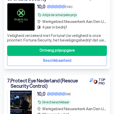
10,0
(130)
Altijd de scherpste prijs
local_offer
Werkgebied Nieuwerkerk Aan Den IJssel
place
4 jaar in bedrijf
timelapse
Veiligheid verzekerd met Fortuna! Uw veiligheid is onze
prioriteit. Fortuna Security, het beveiligingsbedrijf dat uw
gemoedsrust herstelt door u te voorzien van
professionele, op maat gemaakte en betrouwbare
Ontvang prijsopgave
beveiligingsoplossingen. En op maat gemaakte bedoelen
we ook echt op maat gemaakt. We hebben
Beschikbaarheid
7
.
Protect Eye Nederland (Rescue
TOP
PRO
Security Control)
10,0
(58)
Direct beschikbaar
local_offer
Werkgebied Nieuwerkerk Aan Den IJssel
place