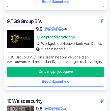
Beschikbaarheid
9
.
TGS Group B.V.
9,9
(41)
Altijd de scherpste prijs
local_offer
Werkgebied Nieuwerkerk Aan Den IJssel
place
2 jaar in bedrijf
timelapse
TGS Group B.V. Bij ons draait het om veiligheid én
vertrouwen. Met meer dan 13 jaar ervaring in de beveiliging
weten we precies wat er nodig is om klanten een gerust
gevoel te geven. We werken met een team van mensen
Ontvang prijsopgave
die hun vak verstaan en altijd nét dat stapje extra zetten.
wij zorgen dat alles so
Beschikbaarheid
10
.
Weisz security
9,8
(44)