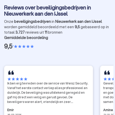
Reviews over beveiligingsbedrijven in
Nieuwerkerk aan den IJssel
Onze
beveiligingsbedrijven
in
Nieuwerkerk aan den IJssel
worden gemiddeld beoordeeld met een
9,5
gebaseerd op in
totaal
3.727
reviews uit
11
bronnen
Gemiddelde beoordeling
9,5
•
star
star
star
star
star
star
star
star
star
star
star
star
sta
Ik ben erg tevreden over de service van Weisz Security.
Geweldi
Vanaf het eerste contact verliep alles professioneel en
transpar
duidelijk. De beveiliging was uitstekend geregeld en
en goede
gaf mij direct een veilig en gerust gevoel. De
met dos
beveiligers waren alert, vriendelijk en zeer
samen t
professioneel in hun aanpak. Ze hielden alles goed in de
Emir
Amine
gaten zonder opdringerig te zijn en wisten precies hoe
16-03-2026
21-01-20