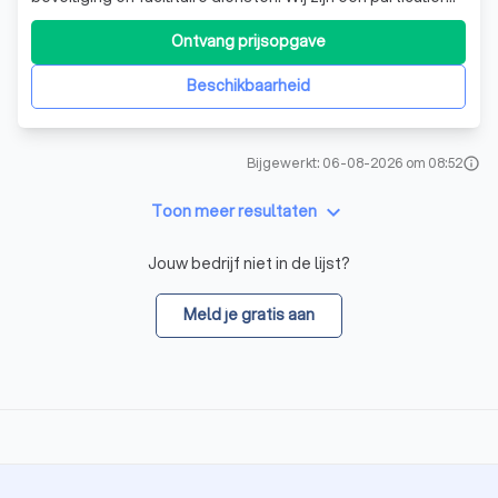
beveiligingsbedrijf dat zich onderscheidt door een
kwalitatief hoogwaardige invulling van beveiligingstaken.
Ontvang prijsopgave
Daarnaast kunnen wij ook van betekenis zijn met overige
facilitaire diensten, zoa
Beschikbaarheid
Bijgewerkt: 06-08-2026 om 08:52
info
keyboard_arrow_down
Toon meer resultaten
Jouw bedrijf niet in de lijst?
Meld je gratis aan