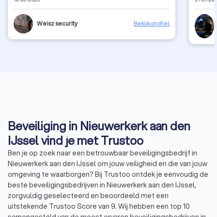
ze moesten handelen wanneer dat nodig was. Je merkt
dat ze ervaring hebben en hun werk serieus nemen. Wat
vooral opviel was de goede communicatie en het
Weisz security
Bekijk profiel
overzicht dat ze behielden gedurende de hele situatie.
Alles verliep rustig, georganiseerd en onder controle.
Weisz Security levert betrouwbare en professionele
beveiliging van hoge kwaliteit. Ik zou hun diensten zeker
aanraden aan iedereen die op zoek is naar goede en
effectieve beveiliging. Bedankt Hielke.
Beveiliging in Nieuwerkerk aan den
IJssel vind je met Trustoo
Ben je op zoek naar een betrouwbaar beveiligingsbedrijf in
Nieuwerkerk aan den IJssel om jouw veiligheid en die van jouw
omgeving te waarborgen? Bij Trustoo ontdek je eenvoudig de
beste beveiligingsbedrijven in Nieuwerkerk aan den IJssel,
zorgvuldig geselecteerd en beoordeeld met een
uitstekende Trustoo Score van 9. Wij hebben een top 10