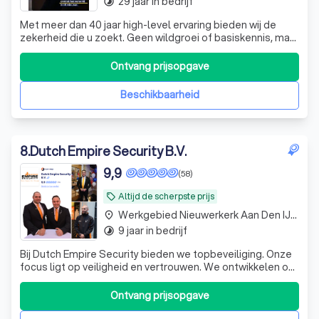
29 jaar in bedrijf
timelapse
Met meer dan 40 jaar high-level ervaring bieden wij de
zekerheid die u zoekt. Geen wildgroei of basiskennis, maar
een totaalpakket met de kwaliteit van een TopPro 10-
score sinds 2019. Doe wat je zegt!
Ontvang prijsopgave
Beschikbaarheid
8
.
Dutch Empire Security B.V.
9,9
(58)
Altijd de scherpste prijs
local_offer
Werkgebied Nieuwerkerk Aan Den IJssel
place
9 jaar in bedrijf
timelapse
Bij Dutch Empire Security bieden we topbeveiliging. Onze
focus ligt op veiligheid en vertrouwen. We ontwikkelen op
maat gemaakte oplossingen die aansluiten bij unieke
klantbehoeften
Ontvang prijsopgave