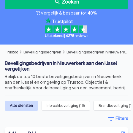
Zoeken
search
Vergelijk & bespaar tot 40%
shopping_cart
Uitstekend
|
4375
reviews
Trustoo
Beveiligingsbedrijven
Beveiligingsbedrijven in Nieuwerkerk aan den IJssel
arrow_forward_ios
arrow_forward_ios
Beveiligingsbedrijven in Nieuwerkerk aan den IJssel
vergelijken
Bekijk de top 10 beste beveiligingsbedrijven in Nieuwerkerk
aan den IJssel en omgeving op Trustoo. Objectief &
onafhankelijk. Voor de beveiliging van een evenement, bedrijf
of woning.
Alle diensten
Inbraakbeveiliging
(
18
)
Brandbeveiliging
(
1
filter_list
Filters