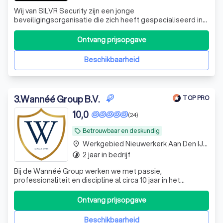
Wij van SILVR Security zijn een jonge
beveiligingsorganisatie die zich heeft gespecialiseerd in
het stukje gastheerschap en verlenen daarbij ook DE
service die uw bedrijf nodig heeft.
Ontvang prijsopgave
Beschikbaarheid
3
.
Wannéé Group B.V.
TOP PRO
10,0
(24)
Betrouwbaar en deskundig
local_offer
Werkgebied Nieuwerkerk Aan Den IJssel
place
2 jaar in bedrijf
timelapse
Bij de Wannéé Group werken we met passie,
professionaliteit en discipline al circa 10 jaar in het
veiligheidsdomein. We worden o.a. vertrouwd door
opdrachtgevers bij de Overheid en in het Onderwijs.
Ontvang prijsopgave
Beschikbaarheid