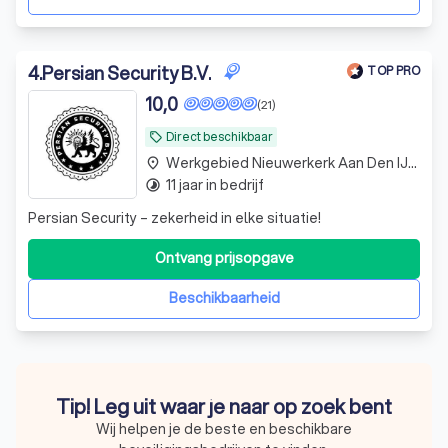
4
.
Persian Security B.V.
TOP PRO
10,0
(21)
Direct beschikbaar
local_offer
Werkgebied Nieuwerkerk Aan Den IJssel
place
11 jaar in bedrijf
timelapse
Persian Security – zekerheid in elke situatie!
Ontvang prijsopgave
Beschikbaarheid
Tip! Leg uit waar je naar op zoek bent
Wij helpen je de beste en beschikbare