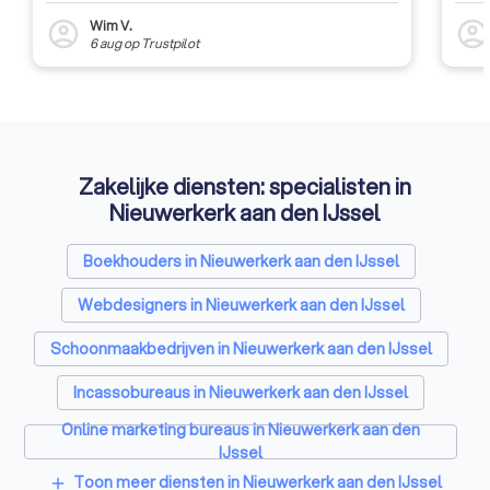
Wim V.
account_circle
account_circl
6 aug
op
Trustpilot
Zakelijke diensten: specialisten in
Nieuwerkerk aan den IJssel
Boekhouders in Nieuwerkerk aan den IJssel
Webdesigners in Nieuwerkerk aan den IJssel
Schoonmaakbedrijven in Nieuwerkerk aan den IJssel
Incassobureaus in Nieuwerkerk aan den IJssel
Online marketing bureaus in Nieuwerkerk aan den
IJssel
Toon meer diensten in Nieuwerkerk aan den IJssel
add
Tekstschrijvers in Nieuwerkerk aan den IJssel