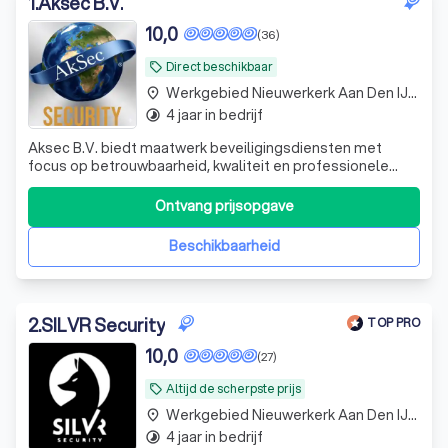
1
.
Aksec B.V.
10,0
(36)
Direct beschikbaar
local_offer
Werkgebied Nieuwerkerk Aan Den IJssel
place
4 jaar in bedrijf
timelapse
Aksec B.V. biedt maatwerk beveiligingsdiensten met
focus op betrouwbaarheid, kwaliteit en professionele
service.
Ontvang prijsopgave
Beschikbaarheid
2
.
SILVR Security
TOP PRO
10,0
(27)
Altijd de scherpste prijs
local_offer
Werkgebied Nieuwerkerk Aan Den IJssel
place
4 jaar in bedrijf
timelapse