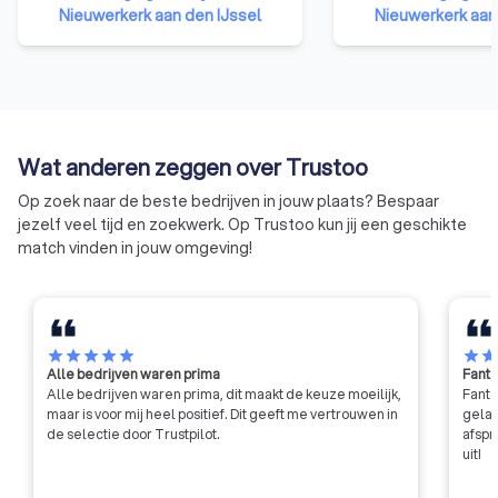
Nieuwerkerk aan den IJssel
vertegenwoordigen
Nieuwerkerk aan
scala aan diensten
service, veiligheid, 
zoals beveiliging,
persoonsbeveiligin
verkeersregulatie,
dienstverlening. Me
Wat anderen zeggen over Trustoo
verspreid over heel
Op zoek naar de beste bedrijven in jouw plaats? Bespaar
benadrukt VVNL ke
jezelf veel tijd en zoekwerk. Op Trustoo kun jij een geschikte
van gelijkheid, tran
match vinden in jouw omgeving!
kwaliteit.
star
star
star
star
star
star
sta
Alle bedrijven waren prima
Fanta
Alle bedrijven waren prima, dit maakt de keuze moeilijk,
Fanta
maar is voor mij heel positief. Dit geeft me vertrouwen in
gelat
de selectie door Trustpilot.
afspr
uit!