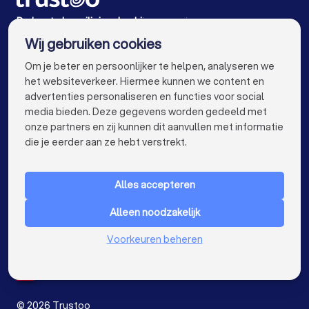
Beveiligingsbedrijven in Rotterdam
De beste beveiligingsbedrijven voor jou
Wij gebruiken cookies
Beveiligingsbedrijven in Amsterdam
info@trustoo.nl
Om je beter en persoonlijker te helpen, analyseren we
Beveiligingsbedrijven in Den Haag
het websiteverkeer. Hiermee kunnen we content en
advertenties personaliseren en functies voor social
Beveiligingsbedrijven in Utrecht
media bieden. Deze gegevens worden gedeeld met
onze partners en zij kunnen dit aanvullen met informatie
Beveiligingsbedrijven in Eindhoven
keyboard_arrow_down
VOOR PARTICULIEREN
die je eerder aan ze hebt verstrekt.
Beveiligingsbedrijven in Tilburg
keyboard_arrow_down
VOOR BEDRIJVEN
Beveiligingsbedrijven in Groningen
Alles accepteren
keyboard_arrow_down
OVER TRUSTOO
Beveiligingsbedrijven in Almere
Alleen noodzakelijk
LAND
Nederland
Beveiligingsbedrijven in Breda
Voorkeuren beheren
België
Duitsland
Beveiligingsbedrijven in Nijmegen
Spanje
Beveiligingsbedrijven in Enschede
©
2026
Trustoo