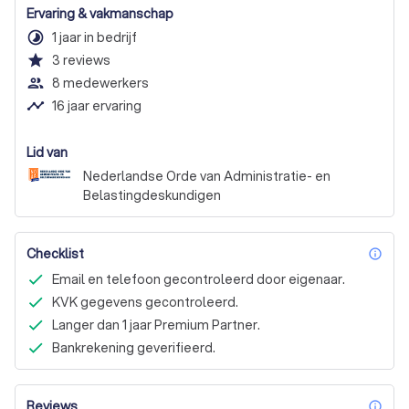
Ervaring & vakmanschap
timelapse
1 jaar in bedrijf
star
3
reviews
people_outline
8 medewerkers
timeline
16 jaar ervaring
Lid van
Nederlandse Orde van Administratie- en
Belastingdeskundigen
Checklist
inf
Email en telefoon gecontroleerd door eigenaar.
KVK gegevens gecontroleerd.
Langer dan 1 jaar Premium Partner.
Bankrekening geverifieerd.
Reviews
inf