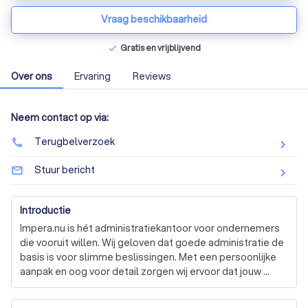
Vraag beschikbaarheid
Gratis en vrijblijvend
check
Over ons
Ervaring
Reviews
Neem contact op via:
Terugbelverzoek
phone
Stuur bericht
mail_outline
Introductie
Impera.nu is hét administratiekantoor voor ondernemers 
die vooruit willen. Wij geloven dat goede administratie de 
basis is voor slimme beslissingen. Met een persoonlijke 
aanpak en oog voor detail zorgen wij ervoor dat jouw 
financiële administratie niet alleen op orde is, maar ook 
écht werkt voor jouw onderneming. Of je nu een zzp’er 