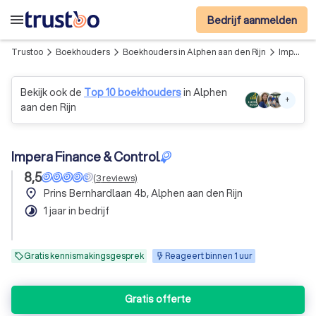
menu
Bedrijf aanmelden
Trustoo
Boekhouders
Boekhouders in Alphen aan den Rijn
Impera Finance & Control
arrow_forward_ios
arrow_forward_ios
arrow_forward_ios
Bekijk ook de
Top 10 boekhouders
in Alphen
+
aan den Rijn
Impera Finance & Control
8,5
(
3
reviews
)
place
Prins Bernhardlaan 4b, Alphen aan den Rijn
timelapse
1 jaar in bedrijf
Gratis kennismakingsgesprek
Reageert binnen 1 uur
Gratis offerte