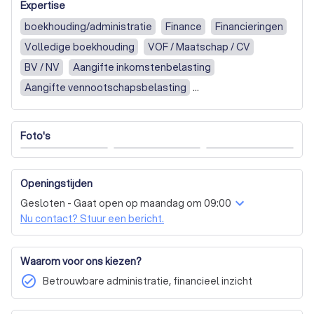
Expertise
bent of een groeiend mkb-bedrijf, wij staan naast je met 
heldere inzichten en betrouwbare ondersteuning.
boekhouding/administratie
Finance
Financieringen
Volledige boekhouding
VOF / Maatschap / CV
BV / NV
Aangifte inkomstenbelasting
Aangifte vennootschapsbelasting
Aangifte omzetbelasting / BTW
Aangifte loonheffingen (loonaangifte)
Foto's
Belasting overig
Salarisadministratie
Jaarrekening
Openingstijden
Gesloten - Gaat open op maandag om 09:00
Nu contact? Stuur een bericht.
Waarom voor ons kiezen?
check_circle
Betrouwbare administratie, financieel inzicht