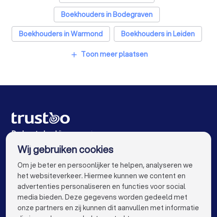
Accountants in Alphen aan den Rijn
Boekhouders in Bodegraven
Boekhouders in Warmond
Boekhouders in Leiden
Boekhouders in Waddinxveen
Toon meer plaatsen
add
Boekhouders in Nieuw-Vennep
Boekhouders in Oegstgeest
Boekhouders in Lisse
Boekhouders in Amsterdam
Boekhouders in Rotterdam
De beste bedrijven voor jou
Wij gebruiken cookies
Boekhouders in Den Haag
Boekhouders in Utrecht
info@trustoo.nl
Om je beter en persoonlijker te helpen, analyseren we
Boekhouders in Eindhoven
Boekhouders in Tilburg
het websiteverkeer. Hiermee kunnen we content en
advertenties personaliseren en functies voor social
Boekhouders in Groningen
media bieden. Deze gegevens worden gedeeld met
onze partners en zij kunnen dit aanvullen met informatie
Boekhouders in Almere
Boekhouders in Breda
keyboard_arrow_down
VOOR PARTICULIEREN