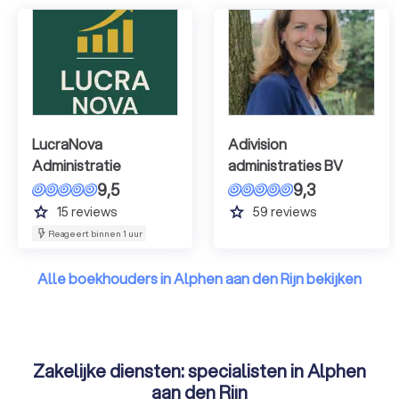
LucraNova
Adivision
Administratie
administraties BV
9,5
9,3
grade
grade
15
reviews
59
reviews
Reageert binnen 1 uur
Alle boekhouders in Alphen aan den Rijn bekijken
Zakelijke diensten: specialisten in Alphen
aan den Rijn