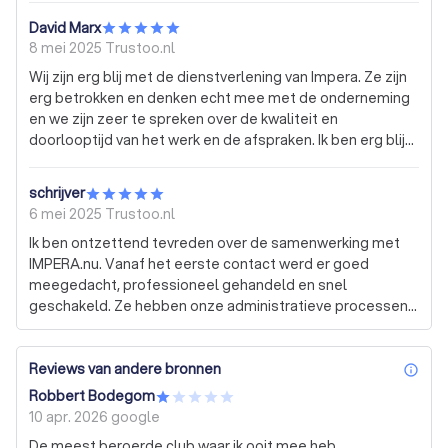
David Marx
8 mei 2025
Trustoo.nl
Wij zijn erg blij met de dienstverlening van Impera. Ze zijn
erg betrokken en denken echt mee met de onderneming
en we zijn zeer te spreken over de kwaliteit en
doorlooptijd van het werk en de afspraken. Ik ben erg blij
om met hen te partneren.
schrijver
6 mei 2025
Trustoo.nl
Ik ben ontzettend tevreden over de samenwerking met
IMPERA.nu. Vanaf het eerste contact werd er goed
meegedacht, professioneel gehandeld en snel
geschakeld. Ze hebben onze administratieve processen
niet alleen efficiënter ingericht, maar ook
geautomatiseerd waar mogelijk. Dankzij hun kennis van
AFAS en hun oplossingsgerichte aanpak besparen we nu
Reviews van andere bronnen
inf
tijd én geld. Kortom: betrouwbaar, deskundig en
Robbert Bodegom
betrokken. Een echte aanrader!
10 apr. 2026
google
De meest beroerde club waar ik ooit mee heb