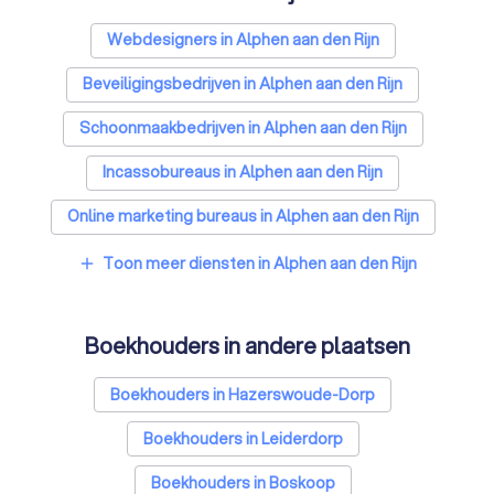
Webdesigners in Alphen aan den Rijn
Beveiligingsbedrijven in Alphen aan den Rijn
Schoonmaakbedrijven in Alphen aan den Rijn
Incassobureaus in Alphen aan den Rijn
Online marketing bureaus in Alphen aan den Rijn
Tekstschrijvers in Alphen aan den Rijn
Toon meer diensten in Alphen aan den Rijn
add
Vertaalbureaus in Alphen aan den Rijn
Boekhouders in andere plaatsen
SEO-specialisten in Alphen aan den Rijn
Grafisch ontwerpers in Alphen aan den Rijn
Boekhouders in Hazerswoude-Dorp
Reclamebureaus in Alphen aan den Rijn
Boekhouders in Leiderdorp
Koffieautomaat leveranciers in Alphen aan den Rijn
Boekhouders in Boskoop