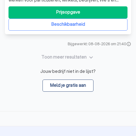
woningcorporaties. Wij zijn voornamelijk actief in Zeeuws-
Vlaanderen en België regio Waasland, bijv. in en rond
Prijsopgave
Hulst, Terneuzen, Beveren, Stekene, Sint-Niklaas etc.
Allround team voor al uw bo
Beschikbaarheid
Bijgewerkt: 08-08-2026 om 21:40
info
keyboard_arrow_down
Toon meer resultaten
Jouw bedrijf niet in de lijst?
Meld je gratis aan