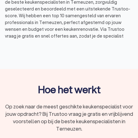
de beste keukenspecialisten in Terneuzen, zorgvuldig
geselecteerd en beoordeeld met een uitstekende Trustoo-
score. Wij hebben een top 10 samengesteld van ervaren
professionals in Terneuzen, perfect afgestemd op jouw
wensen en budget voor een keukenrenovatie. Via Trustoo
vraag je gratis en snel offertes aan, zodat je de specialist
vindt die jouw keuken perfect renoveert. Wil je een volledige
keukenrenovatie, keukendeurtjes vervangen of alleen het
werkblad vernieuwen? Bij Trustoo vind je de beste oplossing
voor jouw renovatieplannen.
Waarom kiezen voor een keukenrenovatie?
Hoe het werkt
Een keukenrenovatie geeft je keuken een frisse uitstraling
zonder dat je een volledig
nieuwe keuken
hoeft te kopen. Je
bespaart vaak geld door je bestaande
Op zoek naar de meest geschikte keukenspecialist voor
keuken te renoveren
,
en je hebt verschillende mogelijkheden om dit aan te pakken.
jouw opdracht? Bij Trustoo vraag je gratis en vrijblijvend
Kostenbesparing:
Een renovatie kost meestal minder
voorstellen op bij de beste keukenspecialisten in
dan een compleet nieuwe keuken.
Duurzaamheid:
Door materialen en keukenelementen te
Terneuzen.
hergebruiken, verminder je afval en draag je bij aan een