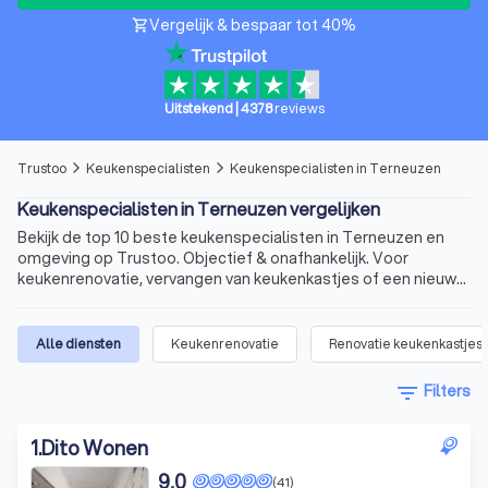
Vergelijk & bespaar tot 40%
shopping_cart
Uitstekend
|
4378
reviews
Trustoo
Keukenspecialisten
Keukenspecialisten in Terneuzen
arrow_forward_ios
arrow_forward_ios
Keukenspecialisten in Terneuzen vergelijken
Bekijk de top 10 beste keukenspecialisten in Terneuzen en
omgeving op Trustoo. Objectief & onafhankelijk. Voor
keukenrenovatie, vervangen van keukenkastjes of een nieuw
keukenblad.
Alle diensten
Keukenrenovatie
Renovatie keukenkastjes 
filter_list
Filters
1
.
Dito Wonen
9,0
(41)