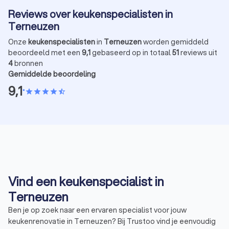
Reviews over keukenspecialisten in
Terneuzen
Onze
keukenspecialisten
in
Terneuzen
worden gemiddeld
beoordeeld met een
9,1
gebaseerd op in totaal
51
reviews uit
4
bronnen
Gemiddelde beoordeling
9,1
•
star
star
star
star
star_half
Vind een keukenspecialist in
Terneuzen
Ben je op zoek naar een ervaren specialist voor jouw
keukenrenovatie in Terneuzen? Bij Trustoo vind je eenvoudig