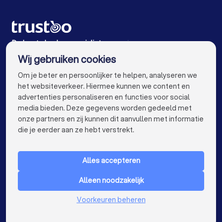
Keukenspecialisten in Vlissingen
Keukenspecialisten in Middelburg
Keukenspecialisten in Zierikzee
De beste keukenspecialisten voor jou
Wij gebruiken cookies
Keukenspecialisten in Amsterdam
info@trustoo.nl
Om je beter en persoonlijker te helpen, analyseren we
Keukenspecialisten in Rotterdam
het websiteverkeer. Hiermee kunnen we content en
advertenties personaliseren en functies voor social
Keukenspecialisten in Den Haag
media bieden. Deze gegevens worden gedeeld met
onze partners en zij kunnen dit aanvullen met informatie
Keukenspecialisten in Utrecht
keyboard_arrow_down
VOOR PARTICULIEREN
die je eerder aan ze hebt verstrekt.
Keukenspecialisten in Eindhoven
keyboard_arrow_down
VOOR BEDRIJVEN
Keukenspecialisten in Tilburg
Alles accepteren
keyboard_arrow_down
OVER TRUSTOO
Keukenspecialisten in Groningen
Alleen noodzakelijk
LAND
Nederland
Keukenspecialisten in Almere
Voorkeuren beheren
België
Duitsland
Keukenspecialisten in Breda