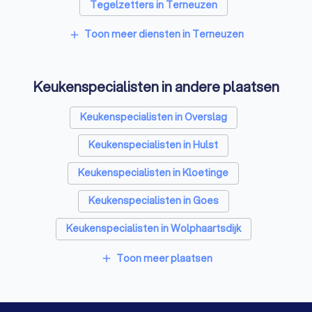
Tegelzetters in Terneuzen
Sloopbedrijven in Terneuzen
Toon meer diensten in Terneuzen
add
Bouwkundige keurders in Terneuzen
Keukenspecialisten in andere plaatsen
Opslagruimtes in Terneuzen
Metselaars in Terneuzen
Keukenspecialisten in Overslag
Keukenspecialisten in Hulst
Keukenspecialisten in Kloetinge
Keukenspecialisten in Goes
Keukenspecialisten in Wolphaartsdijk
Keukenspecialisten in Oost-Souburg
Toon meer plaatsen
add
Keukenspecialisten in Kattendijke