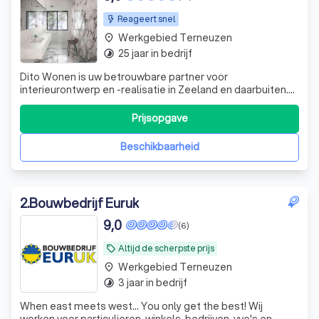
Reageert snel
Werkgebied Terneuzen
place
25 jaar in bedrijf
timelapse
Dito Wonen is uw betrouwbare partner voor
interieurontwerp en -realisatie in Zeeland en daarbuiten.
Onze expertise strekt zich uit van keukens en badkamers
tot vloeren en maatwerk kasten. We onderscheiden ons
Prijsopgave
door onze persoonlijke benadering en streven ernaar om
uw woonwensen te vervullen met hoogw
Beschikbaarheid
2
.
Bouwbedrijf Euruk
9,0
(6)
Altijd de scherpste prijs
local_offer
Werkgebied Terneuzen
place
3 jaar in bedrijf
timelapse
When east meets west... You only get the best! Wij
werken voor particulieren, winkels, bedrijven, vve's en