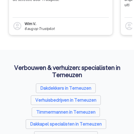
uit!
Wim V.
account_circle
account_circl
6 aug
op
Trustpilot
Verbouwen & verhuizen: specialisten in
Terneuzen
Dakdekkers in Terneuzen
Verhuisbedrijven in Terneuzen
Timmermannen in Terneuzen
Dakkapel specialisten in Terneuzen