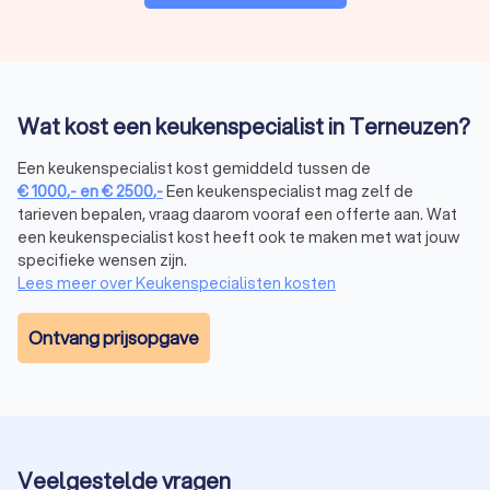
kostenoverzicht.
Uitvoering:
werkzaamheden zoals keukenkastjes
vervangen of keukenblad vernieuwen.
Oplevering:
geniet van jouw vernieuwde keuken.
Wat kost een keukenspecialist in Terneuzen?
Waarom kiezen voor een keukenspecialist in
Een keukenspecialist kost gemiddeld tussen de
Terneuzen via Trustoo?
€
1000
,-
en
€
2500
,-
Een keukenspecialist mag zelf de
tarieven bepalen, vraag daarom vooraf een offerte aan. Wat
Bij Trustoo krijg je toegang tot de beste keukenspecialisten
een keukenspecialist kost heeft ook te maken met wat jouw
uit Terneuzen, gebaseerd op klantbeoordelingen, ervaring en
specifieke wensen zijn.
certificeringen. Hier zijn enkele voordelen:
Gratis offertes:
vraag vrijblijvend meerdere offertes aan.
Lees meer over Keukenspecialisten kosten
Beoordelingen:
lees recensies van andere klanten.
Breed aanbod:
vind specialisten voor kleine en grote
Ontvang prijsopgave
renovaties.
Laat jouw keuken opknappen door een professional en
ontdek wat een keukenrenovatie doet voor jouw huis. Vraag
vandaag nog gratis offertes aan via Trustoo en vind de beste
keukenspecialist in Terneuzen.
Veelgestelde vragen