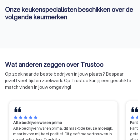
Onze keukenspecialisten beschikken over de
volgende keurmerken
Wat anderen zeggen over Trustoo
Op zoek naar de beste bedrijven in jouw plaats? Bespaar
jezelf veel tijd en zoekwerk. Op Trustoo kun jij een geschikte
match vinden in jouw omgeving!
star
star
star
star
star
star
sta
Alle bedrijven waren prima
Fanta
Alle bedrijven waren prima, dit maakt de keuze moeilijk,
Fanta
maar is voor mij heel positief. Dit geeft me vertrouwen in
gelat
de selectie door Trustpilot.
afspr