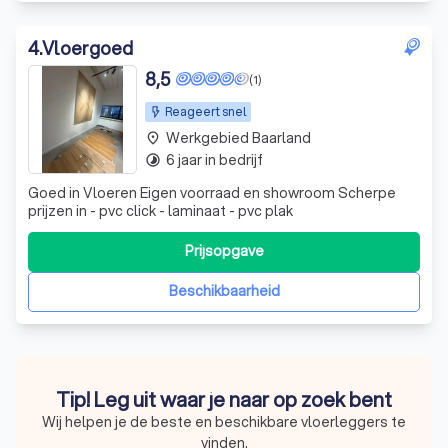
4
.
Vloergoed
8,5
(1)
Reageert snel
Werkgebied Baarland
place
6 jaar in bedrijf
timelapse
Goed in Vloeren Eigen voorraad en showroom Scherpe
prijzen in - pvc click - laminaat - pvc plak
Prijsopgave
Beschikbaarheid
Tip! Leg uit waar je naar op zoek bent
Wij helpen je de beste en beschikbare vloerleggers te
vinden.