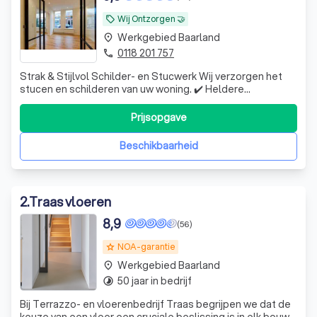
Wij Ontzorgen 🤝
local_offer
Werkgebied Baarland
place
0118 201 757
phone
Strak & Stijlvol Schilder- en Stucwerk Wij verzorgen het
stucen en schilderen van uw woning. ✔️ Heldere
communicatie ✔️ Nette en schone afwerking ✔️ Volledige
ontzorging – van stuc tot verf
Prijsopgave
Beschikbaarheid
2
.
Traas vloeren
8,9
(56)
NOA-garantie
grade
Werkgebied Baarland
place
50 jaar in bedrijf
timelapse
Bij Terrazzo- en vloerenbedrijf Traas begrijpen we dat de
keuze van een vloer een cruciale beslissing is in elk bouw-