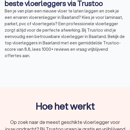
beste vloerleggers via Trustoo
Ben je van plan een nieuwe vloer te laten leggen en zoek je
een ervaren vloerenlegger in Baarland? Kies je voor laminaat,
parket, pvc of vloertegels? Een professionele vloerlegger
zorgt altijd voor de perfecte afwerking. Bij Trustoo vind je
eenvoudig een betrouwbare vloerlegger in Baarland. Bekijk de
top vloerleggers in Baarland met een gemiddelde Trustoo-
score van 8.8, lees 1000+ reviews en vraag vrijblijvend
offertes aan.
Wat is een vloerenlegger?
Een vloerlegger is een vakspecialist die gespecialiseerd is in
het plaatsen van verschillende soorten vloeren. Dit kan
variëren van laminaat en tapijt tot houten vloeren, tegels en
visgraatpatronen. Het werk van een vloerlegger bestaat uit
Hoe het werkt
meerdere stappen, waaronder voorbereiding, installatie en
afwerking.
Een vloerlegger voert de volgende werkzaamheden uit:
Op zoek naar de meest geschikte vloerlegger voor
Vloer aanleveren
: Het vloerbedrijf heeft diverse soorten
jouw opdracht? Bij Trustoo vraag je gratis en vrijblijvend
vloerbedekking waar je uit kunt kiezen en levert de vloer