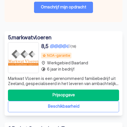
Omschrijf mijn opdracht
5
.
markwatvloeren
8,5
(18)
NOA-garantie
grade
Werkgebied Baarland
place
6 jaar in bedrijf
timelapse
Markwat Vloeren is een gerenommeerd familiebedrijf uit
Zeeland, gespecialiseerd in het leveren van ambachtelijke
vloeren. Met meer dan een decennium aan ervaring,
hebben we ons onderscheiden door onze nauwkeurigheid,
Prijsopgave
precisie en oog voor detail. We begrijpen dat de vloer het
middelpunt van elke ruim
Beschikbaarheid