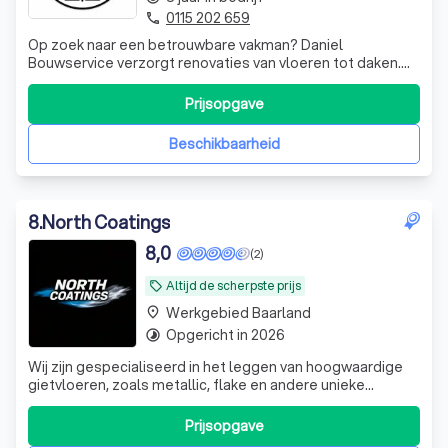
0115 202 659
phone
Op zoek naar een betrouwbare vakman? Daniel
Bouwservice verzorgt renovaties van vloeren tot daken.
Wij werken netjes, komen afspraken na en leveren
kwaliteit.
Prijsopgave
Beschikbaarheid
8
.
North Coatings
8,0
(2)
Altijd de scherpste prijs
local_offer
Werkgebied Baarland
place
Opgericht in 2026
timelapse
Wij zijn gespecialiseerd in het leggen van hoogwaardige
gietvloeren, zoals metallic, flake en andere unieke
designvloeren. We werken nauwkeurig, denken actief mee
en leveren elke vloer strak, duurzaam en volledig op maat.
Prijsopgave
We zijn actief door heel Nederland en komen graag langs