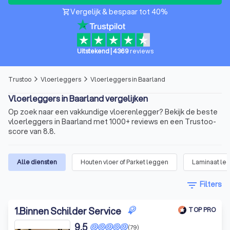
Vergelijk & bespaar tot 40%
shopping_cart
Uitstekend
|
4369
reviews
Trustoo
Vloerleggers
Vloerleggers in Baarland
arrow_forward_ios
arrow_forward_ios
Vloerleggers in Baarland vergelijken
Op zoek naar een vakkundige vloerenlegger? Bekijk de beste
vloerleggers in Baarland met 1000+ reviews en een Trustoo-
score van 8.8.
Alle diensten
Houten vloer of Parket leggen
Laminaat le
filter_list
Filters
1
.
Binnen Schilder Service
TOP PRO
9,5
(79)