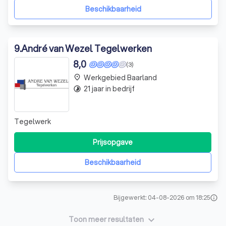
om mee te kijken, te
Beschikbaarheid
9
.
André van Wezel Tegelwerken
8,0
(3)
Werkgebied Baarland
place
21 jaar in bedrijf
timelapse
Tegelwerk
Prijsopgave
Beschikbaarheid
Bijgewerkt: 04-08-2026 om 18:25
info
keyboard_arrow_down
Toon meer resultaten