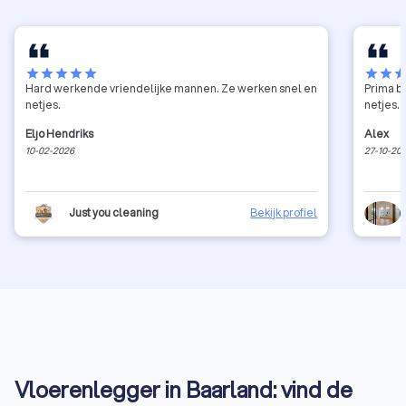
star
star
star
star
star
star
star
sta
Hard werkende vriendelijke mannen. Ze werken snel en
Prima be
netjes.
netjes. E
Eljo Hendriks
Alex
10-02-2026
27-10-20
Just you cleaning
Bekijk profiel
Vloerenlegger in Baarland: vind de