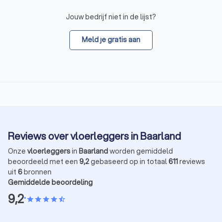
Jouw bedrijf niet in de lijst?
Meld je gratis aan
Reviews over vloerleggers in Baarland
Onze
vloerleggers
in
Baarland
worden gemiddeld
beoordeeld met een
9,2
gebaseerd op in totaal
611
reviews
uit
6
bronnen
Gemiddelde beoordeling
9,2
•
star
star
star
star
star_half