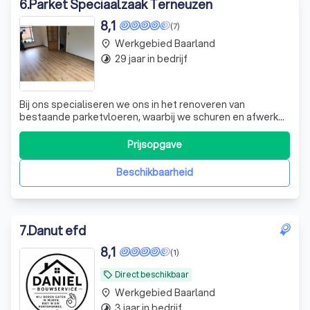
6
.
Parket Speciaalzaak Terneuzen
8,1
(7)
Werkgebied Baarland
place
29 jaar in bedrijf
timelapse
Bij ons specialiseren we ons in het renoveren van
bestaande parketvloeren, waarbij we schuren en afwerken
met hoogwaardige lak of kleurolie. Wanneer uw
parketvloer zijn glans verliest, biedt schuren vaak de
Prijsopgave
ideale oplossing. U kunt ervoor kiezen om dit zelf te doen,
maar wij adviseren om het aan ons
Beschikbaarheid
7
.
Danut efd
8,1
(1)
Direct beschikbaar
local_offer
Werkgebied Baarland
place
3 jaar in bedrijf
timelapse