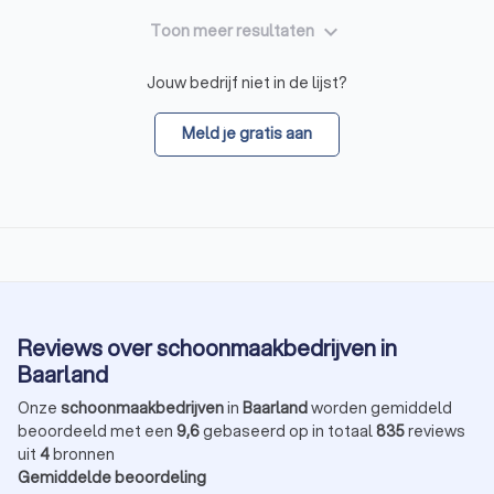
keyboard_arrow_down
Toon meer resultaten
Jouw bedrijf niet in de lijst?
Meld je gratis aan
Reviews over schoonmaakbedrijven in
Baarland
Onze
schoonmaakbedrijven
in
Baarland
worden gemiddeld
beoordeeld met een
9,6
gebaseerd op in totaal
835
reviews
uit
4
bronnen
Gemiddelde beoordeling