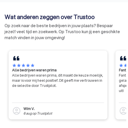
keurmerk helpt op
en de rest van Ned
Wat anderen zeggen over Trustoo
kwaliteit bij schoo
glazenwasserbedrij
Op zoek naar de beste bedrijven in jouw plaats? Bespaar
herkennen.
jezelf veel tijd en zoekwerk. Op Trustoo kun jij een geschikte
match vinden in jouw omgeving!
star
star
star
star
star
star
sta
Alle bedrijven waren prima
Fanta
Alle bedrijven waren prima, dit maakt de keuze moeilijk,
Fanta
maar is voor mij heel positief. Dit geeft me vertrouwen in
gelat
de selectie door Trustpilot.
afspr
uit!
Wim V.
account_circle
account_circl
6 aug
op
Trustpilot