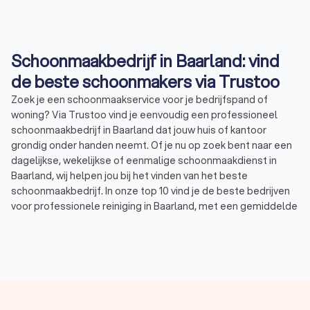
Schoonmaakbedrijf in Baarland: vind
de beste schoonmakers via Trustoo
Zoek je een schoonmaakservice voor je bedrijfspand of
woning? Via Trustoo vind je eenvoudig een professioneel
schoonmaakbedrijf in Baarland dat jouw huis of kantoor
grondig onder handen neemt. Of je nu op zoek bent naar een
dagelijkse, wekelijkse of eenmalige schoonmaakdienst in
Baarland, wij helpen jou bij het vinden van het beste
schoonmaakbedrijf. In onze top 10 vind je de beste bedrijven
voor professionele reiniging in Baarland, met een gemiddelde
Trustoo-score van 8.8. Wil je zelf een vergelijking maken?
bekijk de 1000+ reviews die andere gebruikers achterlieten of
vraag direct tot vier offertes aan bij schoonmaakbedrijven in
Baarland om kosten te vergelijken. Op deze manier vind je
eenvoudig een reinigingsbedrijf in Baarland dat bij jouw
wensen en budget past.