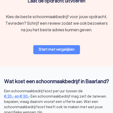
Laat de opdracht uitvoeren
worden gezien. Hier zijn enkele zaken die onder handen
worden genomen bij een dieptereiniging:
Schoonmaak achter en onder vaststaande meubels
Schoonmaak in en bovenop kasten
Kies de beste schoonmaakbedrijf voor jouw opdracht.
Intensieve reiniging en ontsmetting van sanitair
Tevreden? Schrijf een review zodat we ook bezoekers
Afnemen van houtwerk zoals plinten, kozijnen en deuren
Intensieve aanpak van aanslag of/en schimmel
na jou het beste advies kunnen geven.
Schoonmaken van de ventilatieroosters
Een professioneel en ervaren schoonmaak-team neemt je
hele woning of pand, of een specifieke ruimte, grondig onder
Start met vergelijken
handen. Spreek van tevoren af welke werkzaamheden het
meeste aandacht verdienen.
Glazenwasser in Baarland
Zoek je een glazenwasser in Baarland om je ramen weer te
Wat kost een schoonmaakbedrijf in Baarland?
laten glanzen? Een professionele glazenwasser zorgt ervoor
Een schoonmaakbedrijf kost per uur tussen de
dat je ramen streeploos schoon worden, zowel aan de
€
20
,-
en
€
30
,-
Een schoonmaakbedrijf mag zelf de tarieven
binnen- als de buitenkant. Of het nu gaat om een eenmalige
bepalen, vraag daarom vooraf een offerte aan. Wat een
schoonmaak of periodiek onderhoud, een ervaren
schoonmaakbedrijf kost heeft ook te maken met wat jouw
glazenwasser zorgt dat je altijd kunt genieten van een helder
specifieke wensen zijn.