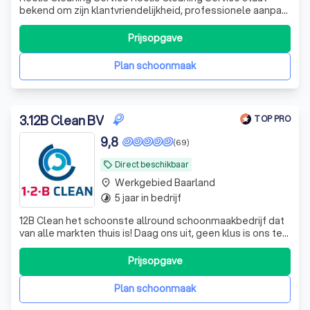
bekend om zijn klantvriendelijkheid, professionele aanpak
en toewijding aan de beste resultaten voor onze klanten.
Flexibiliteit: Wanneer u ons nodig heeft, staan wij voor u
Prijsopgave
klaar. Wij gaan buiten de gebaande paden voor onze
klanten en passen o
Plan schoonmaak
3
.
12B Clean BV
TOP PRO
9,8
(69)
Direct beschikbaar
local_offer
Werkgebied Baarland
place
5 jaar in bedrijf
timelapse
12B Clean het schoonste allround schoonmaakbedrijf dat
van alle markten thuis is! Daag ons uit, geen klus is ons te
gek.
Prijsopgave
Plan schoonmaak