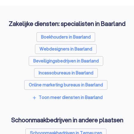
Zakelijke diensten: specialisten in Baarland
Boekhouders in Baarland
Webdesigners in Baarland
Beveiligingsbedrijven in Baarland
Incassobureaus in Baarland
Online marketing bureaus in Baarland
Tekstschrijvers in Baarland
Toon meer diensten in Baarland
add
Vertaalbureaus in Baarland
Schoonmaakbedrijven in andere plaatsen
SEO-specialisten in Baarland
Grafisch ontwerpers in Baarland
Schoonmaakbedrijven in Terneuzen