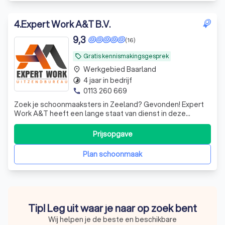
4
.
Expert Work A&T B.V.
9,3
(16)
Gratis kennismakingsgesprek
local_offer
Werkgebied Baarland
place
4 jaar in bedrijf
timelapse
0113 260 669
phone
Zoek je schoonmaaksters in Zeeland? Gevonden! Expert
Work A&T heeft een lange staat van dienst in deze
branche en levert maatwerk, kwaliteit en schoonmaak met
een glimlach.
Prijsopgave
Plan schoonmaak
Tip! Leg uit waar je naar op zoek bent
Wij helpen je de beste en beschikbare