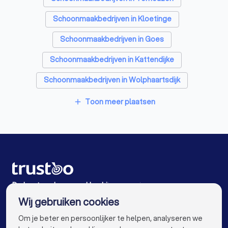
Reclamebureaus in Baarland
Schoonmaakbedrijven in Kloetinge
Accountants in Baarland
Schoonmaakbedrijven in Goes
Schoonmaakbedrijven in Kattendijke
Schoonmaakbedrijven in Wolphaartsdijk
Schoonmaakbedrijven in Hulst
Toon meer plaatsen
add
Schoonmaakbedrijven in Oost-Souburg
Schoonmaakbedrijven in Middelburg
Schoonmaakbedrijven in Overslag
Schoonmaakbedrijven in Vlissingen
De beste schoonmaakbedrijven voor jou
Wij gebruiken cookies
Schoonmaakbedrijven in Amsterdam
info@trustoo.nl
Om je beter en persoonlijker te helpen, analyseren we
Schoonmaakbedrijven in Rotterdam