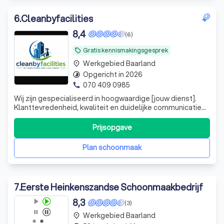
6
.
Cleanbyfacilities
8,4
(6)
Gratis kennismakingsgesprek
local_offer
Werkgebied Baarland
place
Opgericht in 2026
timelapse
070 409 0985
phone
Wij zijn gespecialiseerd in hoogwaardige [jouw dienst].
Klanttevredenheid, kwaliteit en duidelijke communicatie
staan bij ons voorop. We werken netjes, denken met de
klant mee en leveren betrouwbaar vakwerk tegen een
Prijsopgave
eerlijke prijs. Neem gerust contact op voor een
vrijblijvende offerte.
Plan schoonmaak
7
.
Eerste Heinkenszandse Schoonmaakbedrijf
8,3
(3)
Werkgebied Baarland
place