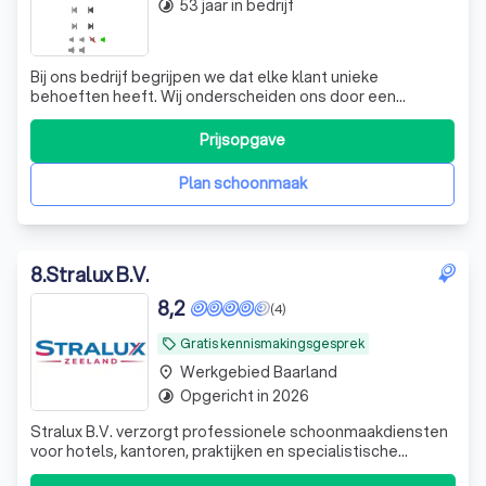
53 jaar in bedrijf
timelapse
Bij ons bedrijf begrijpen we dat elke klant unieke
behoeften heeft. Wij onderscheiden ons door een
persoonlijke benadering en een sterke focus op kwaliteit.
Met jarenlange ervaring in onze sector, hebben we een
Prijsopgave
team van deskundigen samengesteld dat zich inzet om
de beste oplossingen te bieden. Wij g
Plan schoonmaak
8
.
Stralux B.V.
8,2
(4)
Gratis kennismakingsgesprek
local_offer
Werkgebied Baarland
place
Opgericht in 2026
timelapse
Stralux B.V. verzorgt professionele schoonmaakdiensten
voor hotels, kantoren, praktijken en specialistische
opdrachten in heel Zeeland. Wij zorgen voor kwaliteit en