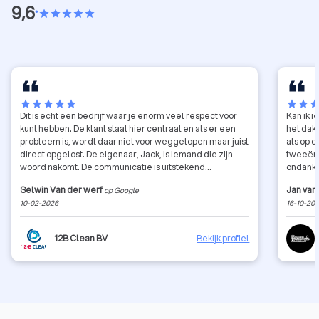
9,6
•
star
star
star
star
star
star
star
star
star
star
star
star
sta
Dit is echt een bedrijf waar je enorm veel respect voor
Kan ik 
kunt hebben. De klant staat hier centraal en als er een
het dak
probleem is, wordt daar niet voor weggelopen maar juist
als op 
direct opgelost. De eigenaar, Jack, is iemand die zijn
tweeën 
woord nakomt. De communicatie is uitstekend
ondanks
complimenten daarvoor. Als ik dit bedrijf 10 sterren kon
Vriende
Selwin Van der werf
Jan van
op Google
geven, hadden ze die zonder twijfel gekregen. Ben je
Mats en
10-02-2026
16-10-20
op zoek naar een gespecialiseerd schoonmaakbedrijf?
Dan ben je hier absoluut aan het juiste adres. Beter en
netter dan dit durf ik te zeggen dat er in Nederland niet
12B Clean BV
Bekijk profiel
bestaat. 12Bclean, heel erg bedankt voor jullie expertise
en het werk dat jullie hebben geleverd!