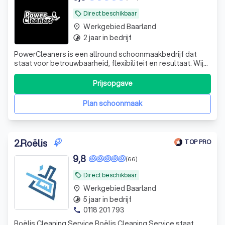
Direct beschikbaar
local_offer
Werkgebied Baarland
place
2 jaar in bedrijf
timelapse
PowerCleaners is een allround schoonmaakbedrijf dat
staat voor betrouwbaarheid, flexibiliteit en resultaat. Wij
helpen bedrijven en particulieren met alles van
schoonmaak tot specialistische klussen.
Prijsopgave
Plan schoonmaak
2
.
Roëlis
TOP PRO
9,8
(66)
Direct beschikbaar
local_offer
Werkgebied Baarland
place
5 jaar in bedrijf
timelapse
0118 201 793
phone
Roëlis Cleaning Service Roëlis Cleaning Service staat