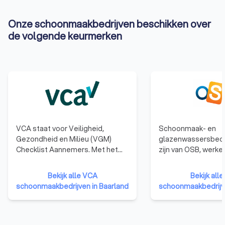
Onze schoonmaakbedrijven beschikken over
de volgende keurmerken
VCA staat voor Veiligheid,
Schoonmaak- en
Gezondheid en Milieu (VGM)
glazenwassersbedrij
Checklist Aannemers. Met het
zijn van OSB, werke
behalen van het VCA-certificaat
extra eisen op wette
laten bedrijven zien dat ze kennis
Zij hebben het OS
Bekijk alle VCA
Bekijk all
en ervaring hebben op het
dat kwaliteit en fin
schoonmaakbedrijven in Baarland
schoonmaakbedrijve
gebied van veilig en gezond
betrouwbaarheid ui
werken en dat het deskundige en
bedrijven gaan net
betrouwbare opdrachtnemers
dienstverlening, pe
zijn.
administratie. Dit 