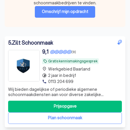
schoonmaakbedrijven te vinden.
Omschrijf mijn opdracht
5
.
Zilt Schoonmaak
9,1
(9)
Gratis kennismakingsgesprek
local_offer
Werkgebied Baarland
place
2 jaar in bedrijf
timelapse
0113 204 699
phone
Wij bieden dagelijkse of periodieke algemene
schoonmaakdiensten aan voor diverse zakelijke
omgevingen. Wij zorgen ervoor dat uw ruimtes altijd fris en
representatief zijn. Wij begrijpen dat verschillende
Prijsopgave
sectoren verschillende eisen stellen. Onze
gespecialiseerde reinigingsdiensten zijn afgestemd o
Plan schoonmaak