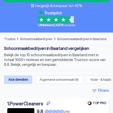
Vergelijk & bespaar tot 40%
shopping_cart
Uitstekend
|
4378
reviews
Trustoo
Schoonmaakbedrijven
Schoonmaakbedrijven in Baarland
arrow_forward_ios
arrow_forward_ios
Schoonmaakbedrijven in Baarland vergelijken
Bekijk de top 10 schoonmaakbedrijven in Baarland met in
totaal 1000+ reviews en een gemiddelde Trustoo-score van
8.8. Bekijk, vergelijk en bespaar.
Alle diensten
Algemene schoonmaak
(
9
)
Vloer- & tapijt
filter_list
Filters
1
.
PowerCleaners
TOP PRO
9,8
(219)