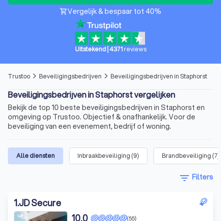
Vergelijk & bespaar tot 40%
shopping_cart
Uitstekend
|
4371
reviews
Trustoo
Beveiligingsbedrijven
Beveiligingsbedrijven in Staphorst
arrow_forward_ios
arrow_forward_ios
Beveiligingsbedrijven in Staphorst vergelijken
Bekijk de top 10 beste beveiligingsbedrijven in Staphorst en
omgeving op Trustoo. Objectief & onafhankelijk. Voor de
beveiliging van een evenement, bedrijf of woning.
Alle diensten
Inbraakbeveiliging
(
9
)
Brandbeveiliging
(
7
)
filter_list
Filters
1
.
JD Secure
10,0
(55)