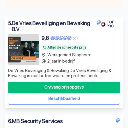
5
.
De Vries Beveiliging en Bewaking
TOP
PRO
B.V.
9,8
(56)
Altijd de scherpste prijs
local_offer
Werkgebied Staphorst
place
2 jaar in bedrijf
timelapse
De Vries Beveiliging & Bewaking De Vries Beveiliging &
Bewaking is een betrouwbare en professionele
beveiligingsorganisatie, gevestigd in Emmen en actief in
heel Drenthe en delen van Groningen en Friesland. Wij
Ontvang prijsopgave
leveren hoogwaardige beveiligingsdiensten aan bedrijven,
instellingen, evenementen en pa
Beschikbaarheid
6
.
MB Security Services