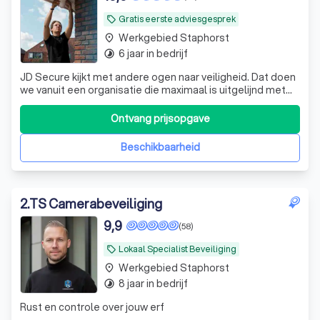
Gratis eerste adviesgesprek
local_offer
Werkgebied Staphorst
place
6 jaar in bedrijf
timelapse
JD Secure kijkt met andere ogen naar veiligheid. Dat doen
we vanuit een organisatie die maximaal is uitgelijnd met
het streven en de wensen van onze klanten.
Ontvang prijsopgave
Beschikbaarheid
2
.
TS Camerabeveiliging
9,9
(58)
Lokaal Specialist Beveiliging
local_offer
Werkgebied Staphorst
place
8 jaar in bedrijf
timelapse
Rust en controle over jouw erf