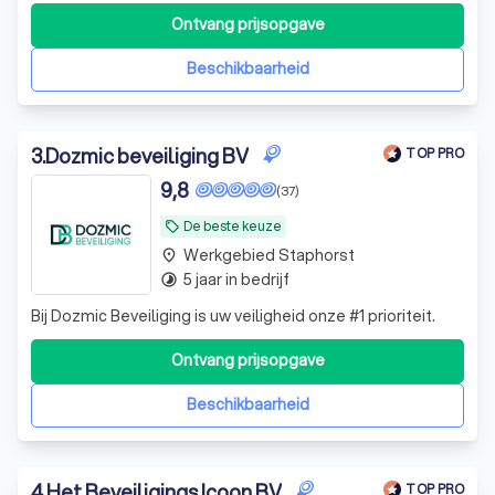
Ontvang prijsopgave
Beschikbaarheid
3
.
Dozmic beveiliging BV
TOP PRO
9,8
(37)
De beste keuze
local_offer
Werkgebied Staphorst
place
5 jaar in bedrijf
timelapse
Bij Dozmic Beveiliging is uw veiligheid onze #1 prioriteit.
Ontvang prijsopgave
Beschikbaarheid
4
.
Het Beveiligings Icoon BV
TOP PRO