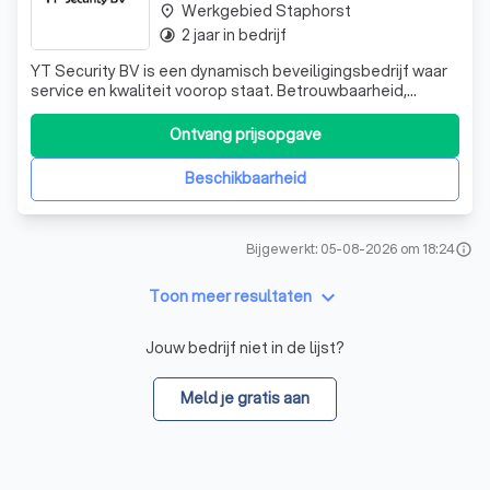
Werkgebied Staphorst
place
2 jaar in bedrijf
timelapse
YT Security BV is een dynamisch beveiligingsbedrijf waar
service en kwaliteit voorop staat. Betrouwbaarheid,
klantgerichtheid en professionaliteit zijn daarbij onze
sleutelwoorden.06-44778364
Ontvang prijsopgave
Beschikbaarheid
Bijgewerkt: 05-08-2026 om 18:24
info
keyboard_arrow_down
Toon meer resultaten
Jouw bedrijf niet in de lijst?
Meld je gratis aan