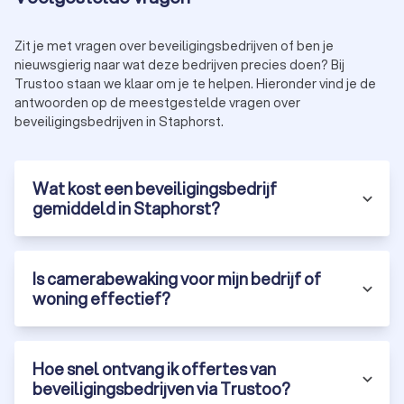
bedreigingen en kwetsbaarheden, zodat de juiste
beveiligingsmaatregelen worden genomen.
Zit je met vragen over beveiligingsbedrijven of ben je
Implementatie:
na akkoord op het beveiligingsplan
nieuwsgierig naar wat deze bedrijven precies doen? Bij
worden de maatregelen uitgevoerd. Dit varieert van de
Trustoo staan we klaar om je te helpen. Hieronder vind je de
inzet van beveiligers tot de installatie van technische
antwoorden op de meestgestelde vragen over
beveiligingssystemen.
beveiligingsbedrijven in Staphorst.
Evaluatie en onderhoud:
regelmatige controles en
aanpassingen om ervoor te zorgen dat de beveiliging
effectief blijft en voldoet aan veranderende
omstandigheden.
Wat kost een beveiligingsbedrijf
Door dit proces te volgen, zorgt een beveiligingsbedrijf in
gemiddeld in Staphorst?
Staphorst ervoor dat jouw veiligheid optimaal wordt
gewaarborgd.
Is camerabewaking voor mijn bedrijf of
woning effectief?
Waarom kiezen voor een professioneel
beveiligingsbedrijf in Staphorst?
Het inschakelen van een professioneel beveiligingsbedrijf in
Hoe snel ontvang ik offertes van
Staphorst biedt veel voordelen:
Ervaring:
beveiligingsprofessionals beschikken over de
beveiligingsbedrijven via Trustoo?
expertise om op diverse situaties in te spelen, van