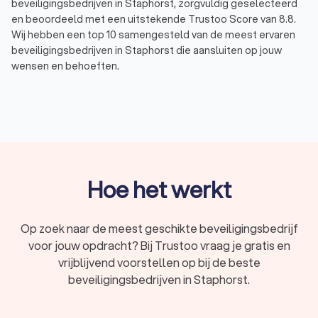
beveiligingsbedrijven in Staphorst, zorgvuldig geselecteerd
en beoordeeld met een uitstekende Trustoo Score van 8.8.
Wij hebben een top 10 samengesteld van de meest ervaren
beveiligingsbedrijven in Staphorst die aansluiten op jouw
wensen en behoeften.
Via Trustoo vraag je gratis en snel meerdere offertes aan,
zodat je het beveiligingsbedrijf vindt dat perfect past bij jouw
situatie en budget. Of het nu gaat om evenementbeveiliging,
winkelbeveiliging of inbraakpreventie, bij Trustoo vind je de
ideale partner voor jouw beveiligingsproject.
Hoe het werkt
Soorten beveiliging: wat doet een
beveiligingsbedrijf?
Op zoek naar de meest geschikte beveiligingsbedrijf
Een beveiligingsbedrijf in Staphorst biedt veel diensten aan
voor jouw opdracht? Bij Trustoo vraag je gratis en
om de veiligheid van mensen, eigendommen en
evenementen te waarborgen. De
vrijblijvend voorstellen op bij de beste
beveiligingswerkzaamheden variëren afhankelijk van jouw
beveiligingsbedrijven in Staphorst.
specifieke behoeften, maar zijn meestal:
Inbraakbeveiliging:
het beschermen van woningen,
bedrijfsbeveiliging en andere panden tegen inbraak door