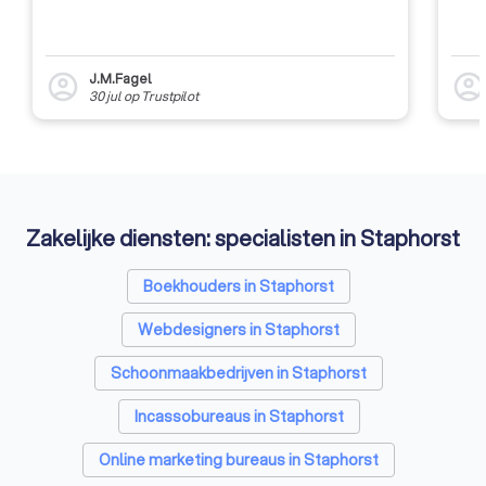
J.M.Fagel
account_circle
account_circl
30 jul
op
Trustpilot
Zakelijke diensten: specialisten in Staphorst
Boekhouders in Staphorst
Webdesigners in Staphorst
Schoonmaakbedrijven in Staphorst
Incassobureaus in Staphorst
Online marketing bureaus in Staphorst