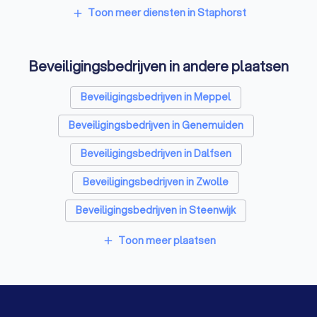
Tekstschrijvers in Staphorst
Toon meer diensten in Staphorst
add
Vertaalbureaus in Staphorst
Beveiligingsbedrijven in andere plaatsen
SEO-specialisten in Staphorst
Grafisch ontwerpers in Staphorst
Beveiligingsbedrijven in Meppel
Reclamebureaus in Staphorst
Beveiligingsbedrijven in Genemuiden
Accountants in Staphorst
Beveiligingsbedrijven in Dalfsen
Beveiligingsbedrijven in Zwolle
Beveiligingsbedrijven in Steenwijk
Beveiligingsbedrijven in Dedemsvaart
Toon meer plaatsen
add
Beveiligingsbedrijven in 's-Heerenbroek
Beveiligingsbedrijven in Ommen