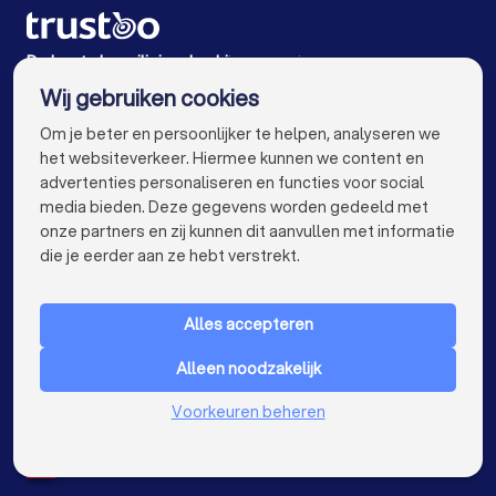
Beveiligingsbedrijven in Grafhorst
Beveiligingsbedrijven in Hoogeveen
De beste beveiligingsbedrijven voor jou
Wij gebruiken cookies
Beveiligingsbedrijven in Amsterdam
info@trustoo.nl
Om je beter en persoonlijker te helpen, analyseren we
Beveiligingsbedrijven in Rotterdam
het websiteverkeer. Hiermee kunnen we content en
advertenties personaliseren en functies voor social
Beveiligingsbedrijven in Den Haag
media bieden. Deze gegevens worden gedeeld met
onze partners en zij kunnen dit aanvullen met informatie
Beveiligingsbedrijven in Utrecht
keyboard_arrow_down
VOOR PARTICULIEREN
die je eerder aan ze hebt verstrekt.
Beveiligingsbedrijven in Eindhoven
keyboard_arrow_down
VOOR BEDRIJVEN
Beveiligingsbedrijven in Tilburg
Alles accepteren
keyboard_arrow_down
OVER TRUSTOO
Beveiligingsbedrijven in Groningen
Alleen noodzakelijk
LAND
Nederland
Beveiligingsbedrijven in Almere
Voorkeuren beheren
België
Duitsland
Beveiligingsbedrijven in Breda
Spanje