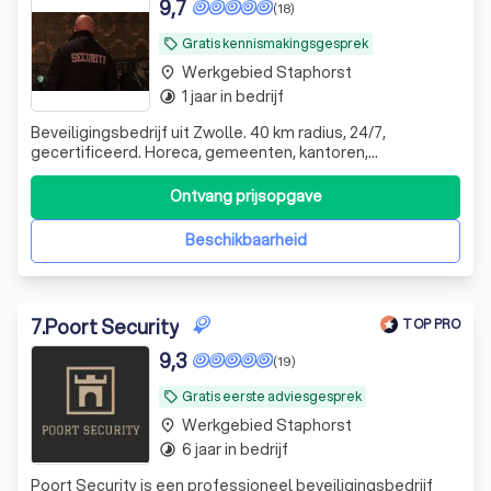
9,7
(18)
Gratis kennismakingsgesprek
local_offer
Werkgebied Staphorst
place
1 jaar in bedrijf
timelapse
Beveiligingsbedrijf uit Zwolle. 40 km radius, 24/7,
gecertificeerd. Horeca, gemeenten, kantoren,
opvangcentra, logistiek. Klanten blijven jarenlang. Je belt
een eigenaar, geen callcenter. Dat merk je.
Ontvang prijsopgave
Beschikbaarheid
7
.
Poort Security
TOP PRO
9,3
(19)
Gratis eerste adviesgesprek
local_offer
Werkgebied Staphorst
place
6 jaar in bedrijf
timelapse
Poort Security is een professioneel beveiligingsbedrijf