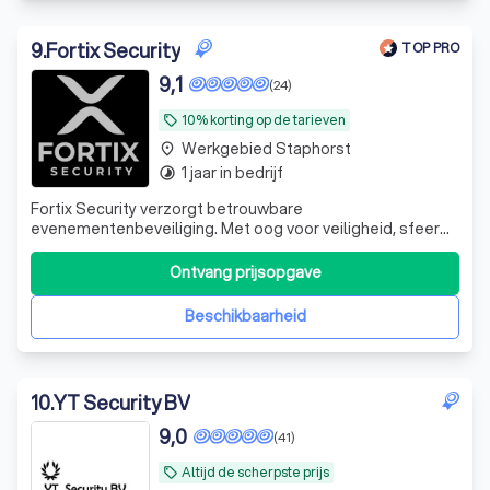
9
.
Fortix Security
TOP PRO
9,1
(24)
10% korting op de tarieven
local_offer
Werkgebied Staphorst
place
1 jaar in bedrijf
timelapse
Fortix Security verzorgt betrouwbare
evenementenbeveiliging. Met oog voor veiligheid, sfeer
en gastvrijheid zorgen wij voor een veilige ervaring voor
bezoekers en organisatie.
Ontvang prijsopgave
Beschikbaarheid
10
.
YT Security BV
9,0
(41)
Altijd de scherpste prijs
local_offer