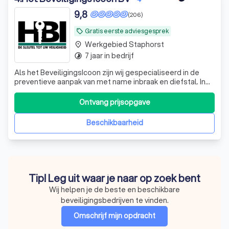
9,8
(206)
Gratis eerste adviesgesprek
local_offer
Werkgebied Staphorst
place
7 jaar in bedrijf
timelapse
Als het BeveiligingsIcoon zijn wij gespecialiseerd in de
preventieve aanpak van met name inbraak en diefstal. In
de wereld van beveiliging is een grote uiteenloop van
service en kwaliteit. Het Beveiligingsicoon werkt alleen
Ontvang prijsopgave
met apparatuur van uitstekende kwaliteit, zodat u
verzekerd bent van de rust
Beschikbaarheid
Tip! Leg uit waar je naar op zoek bent
Wij helpen je de beste en beschikbare
beveiligingsbedrijven te vinden.
Omschrijf mijn opdracht