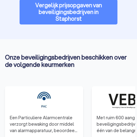
stelt.
Vergelijk prijsopgaven van
Vraag vandaag nog gratis offertes aan via Trustoo en ontdek
beveiligingsbedrijven in
welk security bedrijf in Staphorst het beste past bij jouw
Staphorst
wensen en budget. Laat jouw veiligheid aan de experts over
en geniet van gemoedsrust dankzij professionele
beveiligingsoplossingen.
Onze beveiligingsbedrijven beschikken over
de volgende keurmerken
Een Particuliere Alarmcentrale
Met ruim 600 aang
verzorgt bewaking door middel
beveiligingsbedrijv
van alarmapparatuur, beoordeelt
één van de belangri