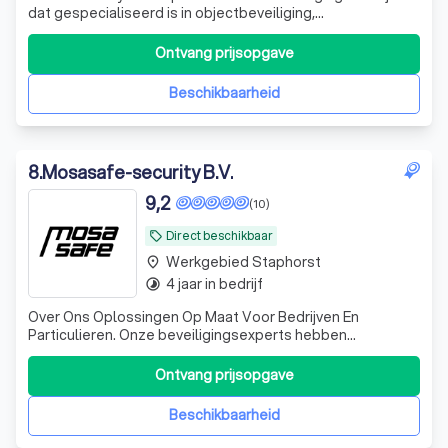
dat gespecialiseerd is in objectbeveiliging,
evenementbeveiliging en beveiliging op zorg- en
opvanglocaties. Met een team van gecertificeerde
Ontvang prijsopgave
beveiligers leveren wij betrouwbare en representatieve
beveiligingsdiensten door heel Nederland. Wij
Beschikbaarheid
8
.
Mosasafe-security B.V.
9,2
(10)
Direct beschikbaar
local_offer
Werkgebied Staphorst
place
4 jaar in bedrijf
timelapse
Over Ons Oplossingen Op Maat Voor Bedrijven En
Particulieren. Onze beveiligingsexperts hebben
jarenlange ervaring in de branche en weten precies wat er
nodig is om uw veiligheid te waarborgen. Bij Mosasafe-
Ontvang prijsopgave
Security B.V. staat kwaliteit hoog in het vaandel. Wij
werken uitsluitend met professionele
Beschikbaarheid