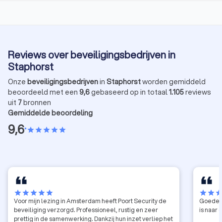
Reviews over beveiligingsbedrijven in
Staphorst
Onze
beveiligingsbedrijven
in
Staphorst
worden gemiddeld
beoordeeld met een
9,6
gebaseerd op in totaal
1.105
reviews
uit
7
bronnen
Gemiddelde beoordeling
9,6
•
star
star
star
star
star
star
star
star
star
star
star
star
sta
Voor mijn lezing in Amsterdam heeft Poort Security de
Goede s
beveiliging verzorgd. Professioneel, rustig en zeer
is naar
prettig in de samenwerking. Dankzij hun inzet verliep het