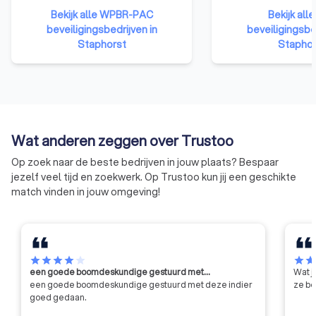
signalen en geeft verdachte
brancheorganisatie
situaties door aan de politie.
Bekijk alle WPBR-PAC
beveiligingssector
Bekijk all
beveiligingsbedrijven in
behartigen de bela
beveiligingsbed
Staphorst
onze beveiligingsin
Staphor
particuliere
beveiligingsorganis
meldkamers (PAC).
Wat anderen zeggen over Trustoo
Op zoek naar de beste bedrijven in jouw plaats? Bespaar
jezelf veel tijd en zoekwerk. Op Trustoo kun jij een geschikte
match vinden in jouw omgeving!
star
star
star
star
star
star
sta
een goede boomdeskundige gestuurd met…
Wat j
een goede boomdeskundige gestuurd met deze indier
ze be
goed gedaan.