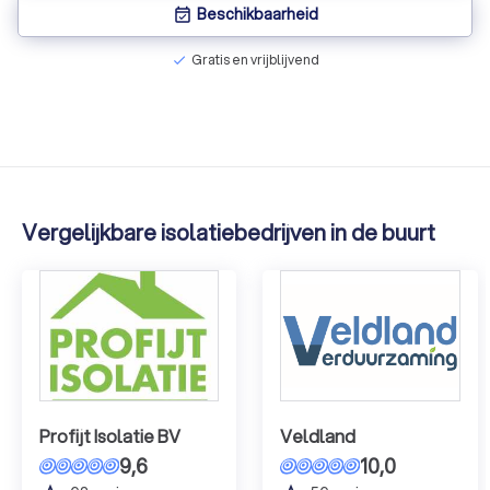
Beschikbaarheid
event_available
Gratis en vrijblijvend
check
Vergelijkbare isolatiebedrijven in de buurt
Profijt Isolatie BV
Veldland
9,6
10,0