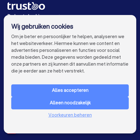
Isolatiebedrijven in Lochem
Isolatiebedrijven in Barchem
De beste bedrijven voor jou
Wij gebruiken cookies
Isolatiebedrijven in Amsterdam
info@trustoo.nl
Om je beter en persoonlijker te helpen, analyseren we
Isolatiebedrijven in Rotterdam
het websiteverkeer. Hiermee kunnen we content en
advertenties personaliseren en functies voor social
Isolatiebedrijven in Den Haag
media bieden. Deze gegevens worden gedeeld met
onze partners en zij kunnen dit aanvullen met informatie
Isolatiebedrijven in Utrecht
keyboard_arrow_down
VOOR PARTICULIEREN
die je eerder aan ze hebt verstrekt.
Isolatiebedrijven in Eindhoven
keyboard_arrow_down
VOOR BEDRIJVEN
Isolatiebedrijven in Tilburg
Alles accepteren
keyboard_arrow_down
OVER TRUSTOO
Isolatiebedrijven in Groningen
Alleen noodzakelijk
LAND
Nederland
Isolatiebedrijven in Almere
Voorkeuren beheren
België
Duitsland
Isolatiebedrijven in Breda
Spanje
Isolatiebedrijven in Nijmegen