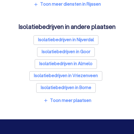
Architecten in Rijssen
Toon meer diensten in Rijssen
add
Zonwering specialisten in Rijssen
Isolatiebedrijven in andere plaatsen
Badkamer installateurs in Rijssen
Traprenovatie bedrijven in Rijssen
Isolatiebedrijven in Nijverdal
Schoorsteenvegers in Rijssen
Isolatiebedrijven in Goor
Hekwerkspecialisten in Rijssen
Isolatiebedrijven in Almelo
Interieurstylisten in Rijssen
Isolatiebedrijven in Vriezenveen
Stoffeerders in Rijssen
Meubelmakers in Rijssen
Isolatiebedrijven in Borne
Klusjesmannen in Rijssen
Isolatiebedrijven in Kring van Dorth
Toon meer plaatsen
add
Isolatiebedrijven in Hengelo
Isolatiebedrijven in Raalte