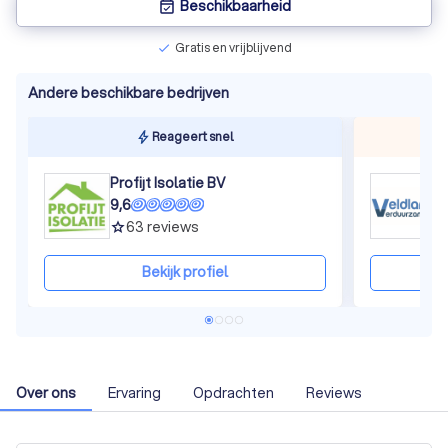
Beschikbaarheid
event_available
Gratis en vrijblijvend
check
Andere beschikbare bedrijven
Reageert snel
Profijt Isolatie BV
V
9,6
1
63
reviews
grade
gra
Bekijk profiel
Over ons
Ervaring
Opdrachten
Reviews