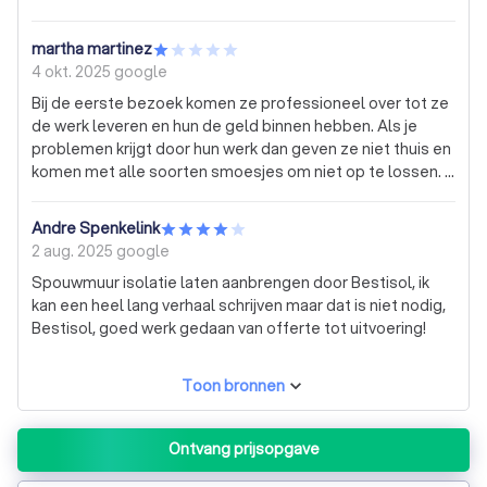
geduld, zorg dat de jongens de ruimte hebben die ze
nodig hebben om te isoleren en het eind resultaat is
martha martinez
perfect.
4 okt. 2025
google
Bij de eerste bezoek komen ze professioneel over tot ze
de werk leveren en hun de geld binnen hebben. Als je
problemen krijgt door hun werk dan geven ze niet thuis en
komen met alle soorten smoesjes om niet op te lossen. Ik
heb mijn zolder laten isoleren en de schuim kwam via de
gevel uit en trok de plafond omhoog. Zie foto’s als ik ze 0
Andre Spenkelink
sterren kon geven dan had ik het wel gedaan. GEEN
2 aug. 2025
google
BETROUWBARE BEDRIJF!!!!
Spouwmuur isolatie laten aanbrengen door Bestisol, ik
kan een heel lang verhaal schrijven maar dat is niet nodig,
Bestisol, goed werk gedaan van offerte tot uitvoering!
Toon bronnen
Ontvang prijsopgave