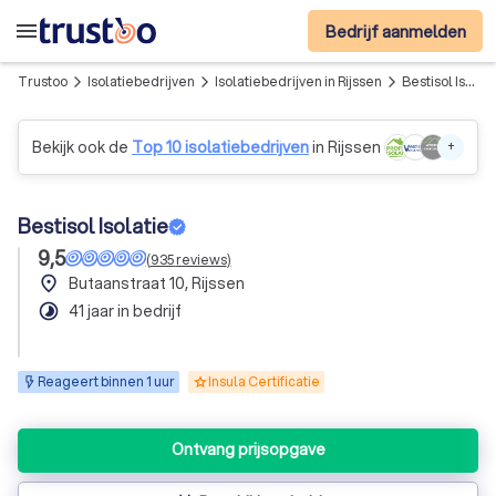
menu
Bedrijf aanmelden
Trustoo
Isolatiebedrijven
Isolatiebedrijven in Rijssen
Bestisol Isolatie
arrow_forward_ios
arrow_forward_ios
arrow_forward_ios
Bekijk ook de
Top 10 isolatiebedrijven
in Rijssen
+
Bestisol Isolatie
9,5
(
935
reviews
)
place
Butaanstraat 10, Rijssen
timelapse
41 jaar in bedrijf
Reageert binnen 1 uur
Insula Certificatie
Ontvang prijsopgave