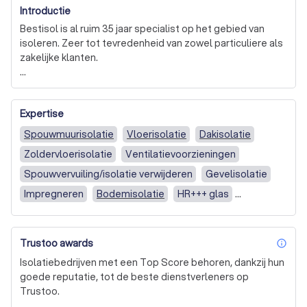
Introductie
Bestisol is al ruim 35 jaar specialist op het gebied van 
isoleren. Zeer tot tevredenheid van zowel particuliere als 
zakelijke klanten.

Met isolatie kunt u besparen op uw energielasten en 
meer comfort in uw woning behalen.

Expertise
Op alle isolatiewerkzaamheden die ons bedrijf bij u 
Spouwmuurisolatie
Vloerisolatie
Dakisolatie
uitvoert kunnen kwaliteitscontroles worden uitgevoerd 
Zoldervloerisolatie
Ventilatievoorzieningen
door onafhankelijke externe inspecteurs van Insula 
certificatie. Deze controles worden uitgevoerd in het 
Spouwvervuiling/isolatie verwijderen
Gevelisolatie
kader van de VENIN Erkenningsregeling. Om dit mogelijk 
Impregneren
Bodemisolatie
HR+++ glas
te maken zullen wij de werkzaamheden die wij bij u 
Bodemisolatie (kelder/kruipruimte)
Schuin dak
uitvoeren melden aan deze controle-instelling zijnde 
Insula Certificatie
Trustoo awards
inf
Isolatiebedrijven met een Top Score behoren, dankzij hun
goede reputatie, tot de beste dienstverleners op
Trustoo.