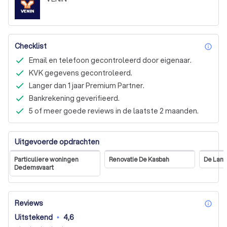
Checklist
inf
Email en telefoon gecontroleerd door eigenaar.
KVK gegevens gecontroleerd.
Langer dan 1 jaar Premium Partner.
Bankrekening geverifieerd.
5 of meer goede reviews in de laatste 2 maanden.
Uitgevoerde opdrachten
Particuliere woningen
Renovatie De Kasbah
De Lant
Dedemsvaart
Reviews
inf
Uitstekend
•
4,6