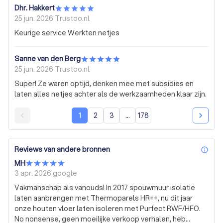
Dhr. Hakkert
25 jun. 2026
Trustoo.nl
Keurige service Werkten netjes
Sanne van den Berg
25 jun. 2026
Trustoo.nl
Super! Ze waren optijd, denken mee met subsidies en
laten alles netjes achter als de werkzaamheden klaar zijn.
1
2
3
...
178
Reviews van andere bronnen
inf
MH
3 apr. 2026
google
Vakmanschap als vanouds! In 2017 spouwmuur isolatie
laten aanbrengen met Thermoparels HR++, nu dit jaar
onze houten vloer laten isoleren met Purfect RWF/HFO.
No nonsense, geen moeilijke verkoop verhalen, heb