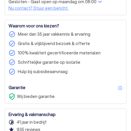
Gesloten - Gaat open op maandag om 08:00
Nu contact? Stuur een bericht.
Waarom voor ons kiezen?
check_circle
Meer dan 35 jaar vakkennis & ervaring
check_circle
Gratis & vrijblijvend bezoek & offerte
check_circle
100% kwaliteit gecertificeerde materialen
check_circle
Schriftelijke garantie op isolatie
check_circle
Hulp bij subsidieaanvraag
Garantie
inf
verified_user
Wij bieden garantie
Ervaring & vakmanschap
timelapse
41 jaar in bedrijf
star
935
reviews