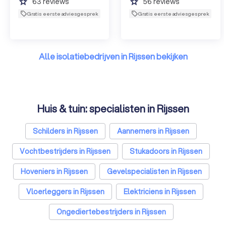
grade
grade
63
reviews
56
reviews
Gratis eerste adviesgesprek
Gratis eerste adviesgesprek
Alle isolatiebedrijven in Rijssen bekijken
Huis & tuin: specialisten in Rijssen
Schilders in Rijssen
Aannemers in Rijssen
Vochtbestrijders in Rijssen
Stukadoors in Rijssen
Hoveniers in Rijssen
Gevelspecialisten in Rijssen
Vloerleggers in Rijssen
Elektriciens in Rijssen
Ongediertebestrijders in Rijssen