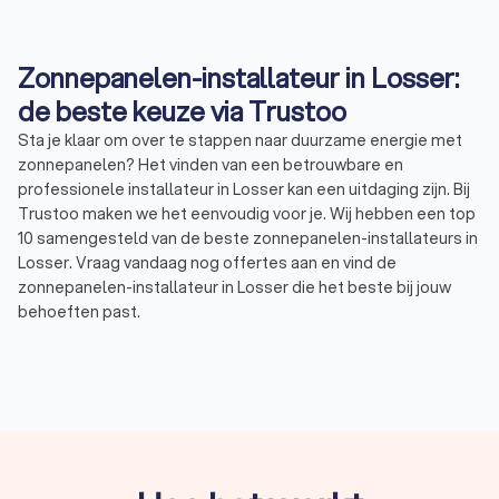
Zonnepanelen-installateur in Losser:
de beste keuze via Trustoo
Sta je klaar om over te stappen naar duurzame energie met
zonnepanelen? Het vinden van een betrouwbare en
professionele installateur in Losser kan een uitdaging zijn. Bij
Trustoo maken we het eenvoudig voor je. Wij hebben een top
10 samengesteld van de beste zonnepanelen-installateurs in
Losser. Vraag vandaag nog offertes aan en vind de
zonnepanelen-installateur in Losser die het beste bij jouw
behoeften past.
Een professionele zonnepanelen-installateur
Een zonnepanelen-installateur in Losser is een specialist die
zich bezighoudt met het correct plaatsen en aansluiten van
zonnepanelen op je dak en het elektriciteitsnet. Een
zonnepanelen-installateur in Losser heeft uitgebreide kennis