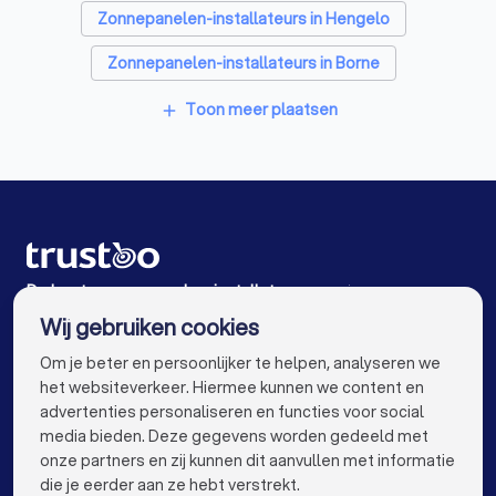
Zonnepanelen-installateurs in Hengelo
Zonnepanelen-installateurs in Borne
Zonnepanelen-installateurs in Haaksbergen
Toon meer plaatsen
add
Zonnepanelen-installateurs in Almelo
Zonnepanelen-installateurs in Goor
Zonnepanelen-installateurs in Langeveen
Zonnepanelen-installateurs in Eibergen
De beste zonnepanelen-installateurs voor jou
Wij gebruiken cookies
Zonnepanelen-installateurs in Amsterdam
info@trustoo.nl
Om je beter en persoonlijker te helpen, analyseren we
Zonnepanelen-installateurs in Rotterdam
het websiteverkeer. Hiermee kunnen we content en
advertenties personaliseren en functies voor social
Zonnepanelen-installateurs in Den Haag
media bieden. Deze gegevens worden gedeeld met
onze partners en zij kunnen dit aanvullen met informatie
Zonnepanelen-installateurs in Utrecht
keyboard_arrow_down
VOOR PARTICULIEREN
die je eerder aan ze hebt verstrekt.