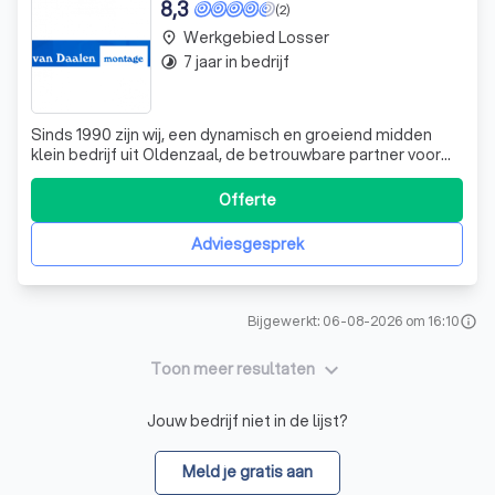
8,3
(2)
Werkgebied Losser
place
7 jaar in bedrijf
timelapse
Sinds 1990 zijn wij, een dynamisch en groeiend midden
klein bedrijf uit Oldenzaal, de betrouwbare partner voor
de montage van diverse producten voor leveranciers,
particulieren en aannemers. Onze groei heeft ons in 2019
Offerte
naar Haarlem gebracht, waar we een tweede vestiging
hebben geopend. Onze exper
Adviesgesprek
Bijgewerkt: 06-08-2026 om 16:10
info
keyboard_arrow_down
Toon meer resultaten
Jouw bedrijf niet in de lijst?
Meld je gratis aan