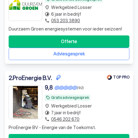
Werkgebied Losser
place
6 jaar in bedrijf
timelapse
053 203 3890
phone
Duurzaem Groen energiesystemen voor ieder seizoen!
Offerte
Adviesgesprek
2
.
ProEnergie B.V.
TOP PRO
9,8
(92)
Gratis adviesgesprek
local_offer
Werkgebied Losser
place
7 jaar in bedrijf
timelapse
0546 202 670
phone
ProEnergie BV - Energie van de Toekomst.