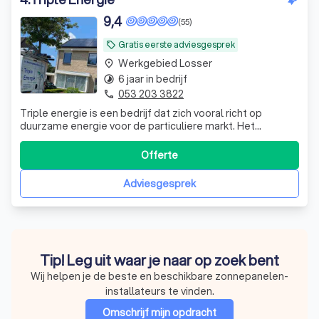
9,4
(55)
Gratis eerste adviesgesprek
local_offer
Werkgebied Losser
place
6 jaar in bedrijf
timelapse
053 203 3822
phone
Triple energie is een bedrijf dat zich vooral richt op
duurzame energie voor de particuliere markt. Het
persoonlijk contact met u als klant staat bij ons hoog in
het vaandel. Vanaf het adviesgesprek tot aan een
Offerte
eventuele oplevering doorloopt u dit traject samen met
een vast contact persoon. De kra
Adviesgesprek
Tip! Leg uit waar je naar op zoek bent
Wij helpen je de beste en beschikbare zonnepanelen-
installateurs te vinden.
Omschrijf mijn opdracht