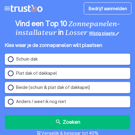
menu
Bedrijf aanmelden
Vind een Top 10
Zonnepanelen-
in
installateur
Losser
Wijzig plaats
edit
Kies waar je de zonnepanelen wilt plaatsen
Schuin dak
Plat dak of dakkapel
Beide (schuin & plat dak of dakkapel)
Anders / weet ik nog niet
Zoeken
search
Vergelijk & bespaar tot 40%
shopping_cart