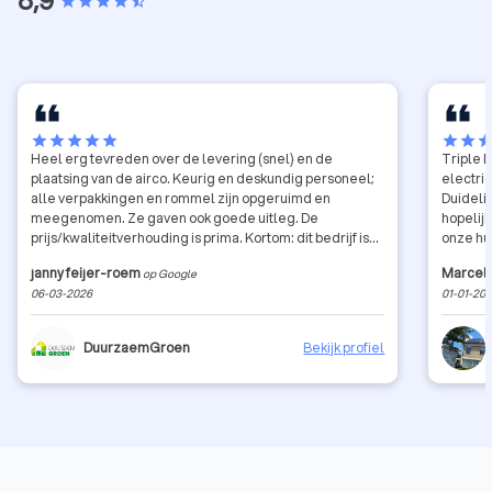
star
star
star
star
star_half
star
star
star
star
star
star
star
sta
Heel erg tevreden over de levering (snel) en de
Triple E
plaatsing van de airco. Keurig en deskundig personeel;
electri
alle verpakkingen en rommel zijn opgeruimd en
Duidelij
meegenomen. Ze gaven ook goede uitleg. De
hopelijk
prijs/kwaliteitverhouding is prima. Kortom: dit bedrijf is
onze hu
een aanrader.
energi
janny feijer-roem
Marcel 
op Google
06-03-2026
01-01-20
DuurzaemGroen
Bekijk profiel