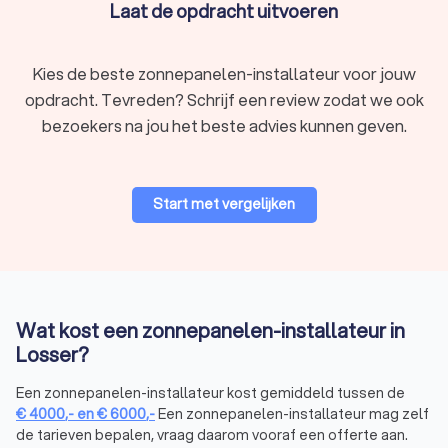
Laat de opdracht uitvoeren
Monokristallijne zonnepanelen
Monokristallijne zonnepanelen hebben één groot kristal en
Kies de beste zonnepanelen-installateur voor jouw
zijn erg efficiënt, met een rendement tussen 14% en 18%. Dit
opdracht. Tevreden? Schrijf een review zodat we ook
soort zonnepaneel is wat duurder, maar levert op lange
termijn veel energie op.
bezoekers na jou het beste advies kunnen geven.
Polykristallijne zonnepanelen
Start met vergelijken
Polykristallijne zonnepanelen hebben kristallen van
verschillende grootte en zijn iets minder efficiënt dan
monokristallijne panelen, maar bieden nog steeds een
redelijk rendement van ongeveer 14%. Deze zonnepanelen
zijn goedkoper en een goede optie voor als je een wat kleiner
budget hebt.
Wat kost een zonnepanelen-installateur in
Losser?
Dunne film zonnepanelen
Een zonnepanelen-installateur kost gemiddeld tussen de
€
4000
,-
en
€
6000
,-
Een zonnepanelen-installateur mag zelf
Dunne film zonnepanelen zijn populair vanwege hun lagere
de tarieven bepalen, vraag daarom vooraf een offerte aan.
productiekosten en flexibiliteit bij installatie. Hoewel deze