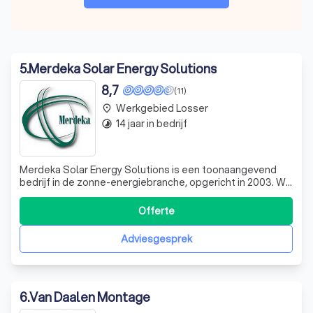
5
.
Merdeka Solar Energy Solutions
8,7
(11)
Werkgebied Losser
place
14 jaar in bedrijf
timelapse
Merdeka Solar Energy Solutions is een toonaangevend
bedrijf in de zonne-energiebranche, opgericht in 2003. Wij
onderscheiden ons door het leveren van hoogwaardige,
rendabele en betrouwbare zonnesystemen. Onze
Offerte
expertise strekt zich uit van het adviseren van klanten tot
het installeren van zonne-insta
Adviesgesprek
6
.
Van Daalen Montage