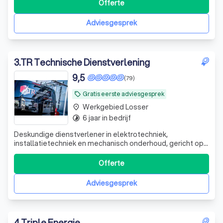
Offerte
Adviesgesprek
3
.
TR Technische Dienstverlening
9,5
(79)
Gratis eerste adviesgesprek
local_offer
Werkgebied Losser
place
6 jaar in bedrijf
timelapse
Deskundige dienstverlener in elektrotechniek,
installatietechniek en mechanisch onderhoud, gericht op
het leveren van op maat gemaakte, betrouwbare en
duurzame technische oplossingen.
Offerte
Adviesgesprek
4
.
Triple Energie