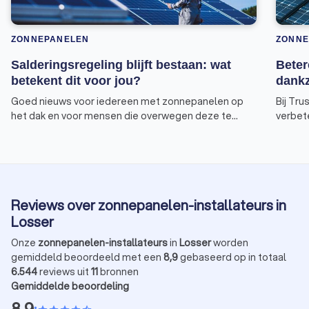
ZONNEPANELEN
ZONNE
Salderingsregeling blijft bestaan: wat
Beter
betekent dit voor jou?
dankz
Goed nieuws voor iedereen met zonnepanelen op
Bij Tru
het dak en voor mensen die overwegen deze te
verbete
installeren: de salderingsregeling blijft voorlopig
onze n
bestaan. Dit besluit, genomen door de Eerste Kamer,
hebben
zorgt ervoor dat de eerder geplande afbouw van de
gebrac
regeling niet doorgaat. Maar wat betekent dit voor
zonnep
jou? Trustoo legt het je uit.
2Solar
Reviews over zonnepanelen-installateurs in
leidt t
zonnep
Losser
via Tr
Onze
zonnepanelen-installateurs
in
Losser
worden
gemiddeld beoordeeld met een
8,9
gebaseerd op in totaal
6.544
reviews uit
11
bronnen
Gemiddelde beoordeling
8,9
•