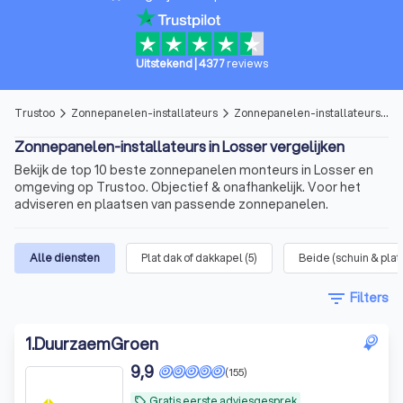
Uitstekend
|
4377
reviews
Trustoo
Zonnepanelen-installateurs
Zonnepanelen-installateurs in Losser
arrow_forward_ios
arrow_forward_ios
Zonnepanelen-installateurs in Losser vergelijken
Bekijk de top 10 beste zonnepanelen monteurs in Losser en
omgeving op Trustoo. Objectief & onafhankelijk. Voor het
adviseren en plaatsen van passende zonnepanelen.
Alle diensten
Plat dak of dakkapel
(
5
)
Beide (schuin & plat
filter_list
Filters
1
.
DuurzaemGroen
9,9
(155)
Gratis eerste adviesgesprek
local_offer