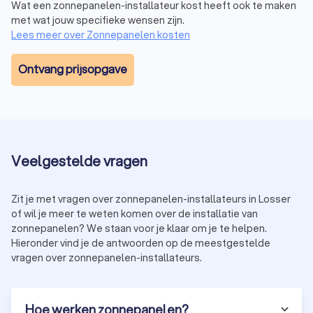
Wat een zonnepanelen-installateur kost heeft ook te maken
minder efficiënt zijn, is hun rendement ongeveer 15%. Ze zijn
met wat jouw specifieke wensen zijn.
goedkoper en bieden een kosteneffectieve oplossing.
Lees meer over Zonnepanelen kosten
Ontvang prijsopgave
Glas-glas zonnepanelen
Glas-glas zonnepanelen zijn het nieuwst en hebben een
langere levensduur. Deze zonnepanelen zijn dan wel duurder
in aanschaf vanwege hun geavanceerde technologie, maar
zijn een slimme investering voor maximale duurzaamheid en
opbrengst op de lange termijn.
Veelgestelde vragen
Bij het kiezen van het juiste type zonnepaneel voor jouw
situatie is het belangrijk om rekening te houden met je
budget, energiebehoeften en de beschikbare ruimte voor
Zit je met vragen over zonnepanelen-installateurs in Losser
installatie. Het raadplegen van een ervaren zonnepanelen-
of wil je meer te weten komen over de installatie van
installateur in Losser helpt je bij het maken van de beste
zonnepanelen? We staan voor je klaar om je te helpen.
keuze voor jouw situatie. De zonnepanelen-installateurs uit
Hieronder vind je de antwoorden op de meestgestelde
Losser helpen je graag verder.
vragen over zonnepanelen-installateurs.
Wat kosten zonnepanelen in Losser?
Hoe werken zonnepanelen?