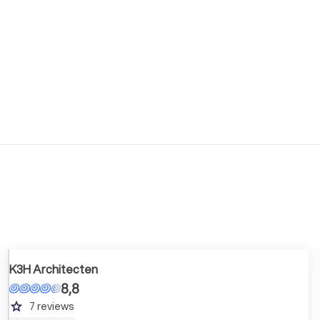
K3H Architecten
8,8
grade
7
reviews