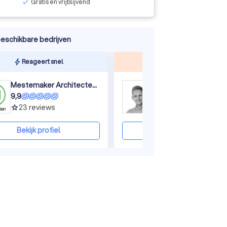
Gratis en vrijblijvend
check
ine
eschikbare bedrijven
Reageert snel
Top beoordeeld
Mestemaker Architecten BNA
we build 4 you b.v.
9,9
9,5
23
reviews
215
reviews
grade
grade
Bekijk profiel
Bekijk profiel