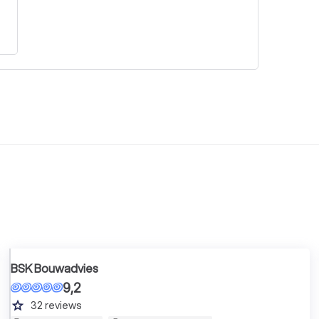
BSK Bouwadvies
9,2
grade
32
reviews