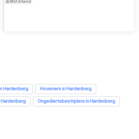
BNA Erkend
in Hardenberg
Hoveniers in Hardenberg
in Hardenberg
Ongediertebestrijders in Hardenberg
ardenberg
Schoorsteenvegers in Hardenberg
ers in Hardenberg
Klusjesmannen in Hardenberg