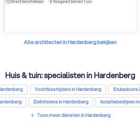
Direct beschikbaar
Reageert binnen 1 uur
Alle architecten in Hardenberg bekijken
Huis & tuin: specialisten in Hardenberg
Hardenberg
Vochtbestrijders in Hardenberg
Stukadoors 
Hardenberg
Elektriciens in Hardenberg
Isolatiebedrijven 
er installateurs in Hardenberg
Traprenovatie bedrijven in H
Toon meer diensten in Hardenberg
add
sten in Hardenberg
Stoffeerders in Hardenberg
Meubelmak