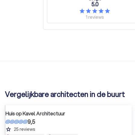
5.0
1
reviews
Vergelijkbare architecten in de buurt
Huis op Kavel Architectuur
9,5
grade
25
reviews