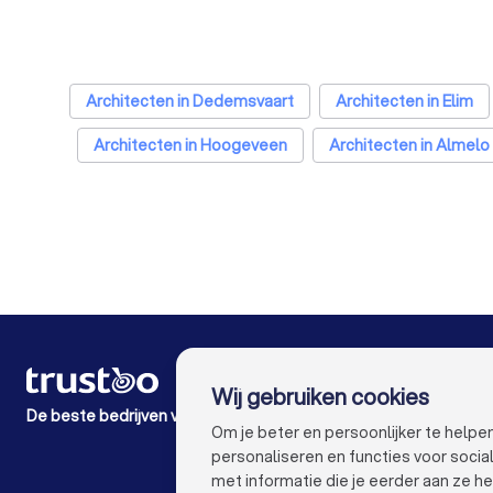
Architecten in Dedemsvaart
Architecten in Elim
Architecten in Hoogeveen
Architecten in Almelo
Architecten in Den Haag
Architecten in Utrech
Architecten in Breda
Architecten in Nijmegen
Architecten in Apeldoorn
Architecten in Den Bosc
VOOR PARTICULIEREN
Wij gebruiken cookies
Hoe het werkt
De beste bedrijven voor jou
Expert blogs
Om je beter en persoonlijker te help
Kostenoverzichten
personaliseren en functies voor soci
Klacht over bedrijf
met informatie die je eerder aan ze he