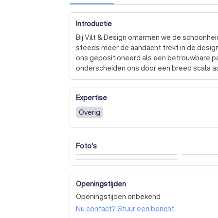
Introductie
Bij Vilt & Design omarmen we de schoonheid e
steeds meer de aandacht trekt in de design
ons gepositioneerd als een betrouwbare pa
onderscheiden ons door een breed scala aa
opbergboxen tot akoestische producten die 
producten zijn niet alleen esthetisch aantre
Expertise
ademt, reinigt de lucht en biedt uitstekend
Overig
We zijn trots op onze samenwerking met 
PARKHAUS, die onze passie voor design en kw
zorgvuldig geselecteerd om een gevoel van l
Foto's
Bent u benieuwd naar wat wij voor uw woo
met ons op en vraag een gratis offerte aan. 
perfecte viltaccessoires die uw huis trans
Openingstijden
Openingstijden onbekend
Nu contact? Stuur een bericht.