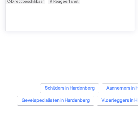
Direct beschikbaar
Reageert snel
Schilders in Hardenberg
Aannemers in 
Gevelspecialisten in Hardenberg
Vloerleggers in 
Zonwering specialisten in Hardenberg
Badkam
Hekwerkspecialisten in Hardenberg
Interieurstyli