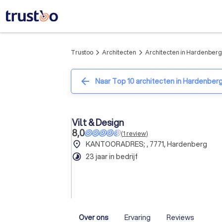
Trustoo
Architecten
Architecten in Hardenberg
arrow_forward_ios
arrow_forward_ios
arrow_back
Naar Top 10 architecten in Hardenber
Vilt & Design
8,0
(
1
review
)
place
KANTOORADRES; , 7771, Hardenberg
timelapse
23 jaar in bedrijf
Over ons
Ervaring
Reviews