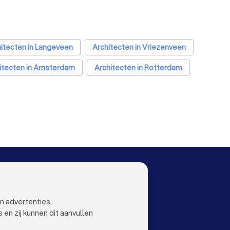
itecten in Langeveen
Architecten in Vriezenveen
itecten in Amsterdam
Architecten in Rotterdam
chitecten in Groningen
Architecten in Almere
hitecten in Arnhem
Architecten in Amersfoort
chitecten in Dordrecht
Architecten in Zoetermeer
OO
LAND
Nederland
ustoo
België
en advertenties
Duitsland
n zij kunnen dit aanvullen
Spanje