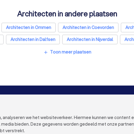
Architecten in andere plaatsen
Architecten in Ommen
Architecten in Coevorden
Arch
Architecten in Dalfsen
Architecten in Nijverdal
Arch
t
Architecten in Eindhoven
Architecten in Tilburg
Ar
Toon meer plaatsen
add
Architecten in Enschede
Architecten in Haarlem
Arc
h
Architecten in Maastricht
Architecten in Leiden
Ar
VOOR BEDRIJVEN
OVER TRUST
Bedrijfsprofiel verwijderen
Over Trustoo
Trustoo Top Pro
Werken bij Tr
en, analyseren we het websiteverkeer. Hiermee kunnen we content 
Ervaringen
Contact
al media bieden. Deze gegevens worden gedeeld met onze partners e
Blog
Pers
bt verstrekt.
Privacy