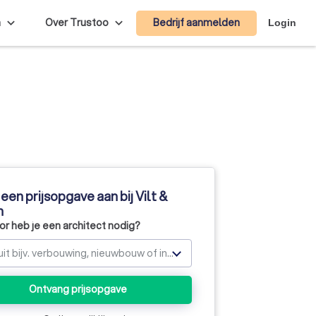
Bedrijf aanmelden
n
Over Trustoo
Login
een prijsopgave aan bij Vilt &
n
r heb je een architect nodig?
Kies uit bijv. verbouwing, nieuwbouw of interieur
Ontvang prijsopgave