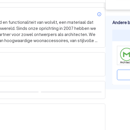
info_outl
n functionaliteit van wolvilt, een materiaal dat 
Andere b
wereld. Sinds onze oprichting in 2007 hebben we 
rtner voor zowel ontwerpers als architecten. We 
n hoogwaardige woonaccessoires, van stijlvolle 
de akoestiek in elke ruimte verbeteren. Onze 
kkelijk, maar ook duurzaam en functioneel. Wolvilt 
e isolatie tegen kou en warmte.

gerenommeerde merken zoals HEY-SIGN en 
aliteit delen. Elk item dat we aanbieden, is 
uxe en comfort te creëren in uw interieur. 

nruimte kunnen betekenen? Neem gerust contact 
Wij staan klaar om u te helpen bij het vinden van de 
formeren!