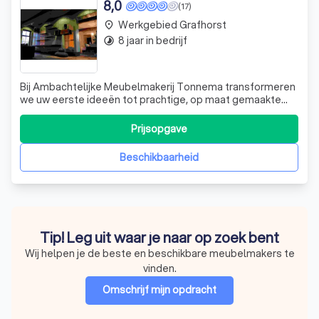
8,0
(17)
Werkgebied Grafhorst
place
8 jaar in bedrijf
timelapse
Bij Ambachtelijke Meubelmakerij Tonnema transformeren
we uw eerste ideeën tot prachtige, op maat gemaakte
meubelstukken. Of het nu gaat om een groot project of
een klein, eenvoudig ontwerp, wij benaderen elk stuk met
Prijsopgave
dezelfde passie en precisie. Al meer dan tien jaar
onderscheiden we ons door onze e
Beschikbaarheid
Tip! Leg uit waar je naar op zoek bent
Wij helpen je de beste en beschikbare meubelmakers te
vinden.
Omschrijf mijn opdracht