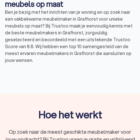
meubels op maat
Ben je bezig met het inrichten van je woning en op zoek naar
een vakbekwame meubelmaker in Grafhorst voor unieke
meubels op maat? Bij Trustoo maak je eenvoudig kennis met
de beste meubelmakers in Grafhorst, zorgvuldig
geselecteerd en beoordeeld met een uitstekende Trustoo
Score van 8.8. Wij hebben een top 10 samengesteld van de
meest ervaren meubelmakers in Grafhorst die aansluiten op
jouw wensen.
Via Trustoo vraag je gratis en snel vier offertes aan, zodat je
de meubelmaker vindt die jouw ideeën tot leven brengt en
past binnen jouw budget. Denk aan een kast, een tafel of
zelfs een volledig interieur op maat. Bij Trustoo vind je de
ideale meubelmaker voor jouw maatwerkproject.
Hoe het werkt
Wat doet een meubelmaker?
Een meubelmaker in Grafhorst is een vakman die
gespecialiseerd is in het maken en ontwerpen van meubels
Op zoek naar de meest geschikte meubelmaker voor
op maat. Denk hierbij aan op maat gemaakte kasten, tafels,
jouw opdracht? Bij Trustoo vraag je gratis en vrijblijvend