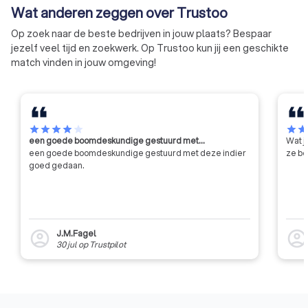
Wat anderen zeggen over Trustoo
verrichten, zijn aangesloten. Maar
ook groothandelsbedrijven in
Op zoek naar de beste bedrijven in jouw plaats? Bespaar
meubelen en fabrikanten van
jezelf veel tijd en zoekwerk. Op Trustoo kun jij een geschikte
grafkisten, scheidingswanden,
match vinden in jouw omgeving!
stellingen, deuren,
systeemplafonds en
schilderijlijsten kunnen zich
aansluiten bij CBM. Al deze leden
worden vertegenwoordigd in het
star
star
star
star
star
star
sta
een goede boomdeskundige gestuurd met…
Wat j
bestuur. Het bestuur telt elf
een goede boomdeskundige gestuurd met deze indier
ze be
leden waarvan drie ook zijn
goed gedaan.
vertegenwoordigd in het
dagelijks bestuur. Daarnaast kent
CBM drie andere besturen waarin
deelgroeperingen zijn
vertegenwoordigd en er is een
J.M.Fagel
account_circle
account_circl
bestuur dat zich bezighoudt met
30 jul
op
Trustpilot
bedrijfskundige en
technologische
aangelegenheden. Missie
Koninklijke CBM behartigt de