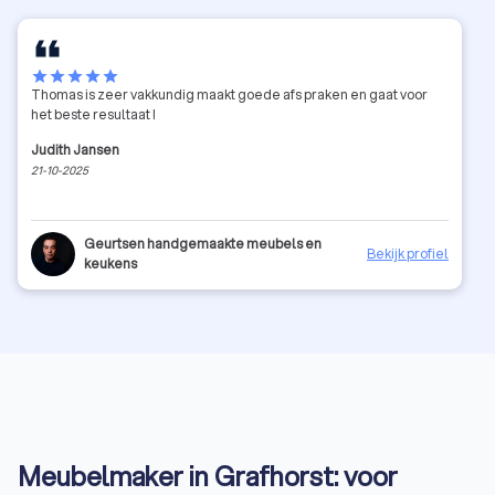
star
star
star
star
star
Thomas is zeer vakkundig maakt goede afs praken en gaat voor
het beste resultaat !
Judith Jansen
21-10-2025
Geurtsen handgemaakte meubels en
Bekijk profiel
keukens
Meubelmaker in Grafhorst: voor