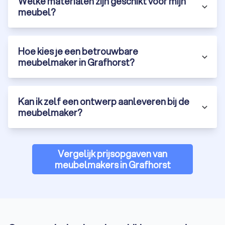
Welke materialen zijn geschikt voor mijn
Hoe vind je de beste meubelmaker in
meubel?
Grafhorst?
Bij Trustoo hebben we de beste meubelmakers in Grafhorst
voor je op een rij gezet. Dankzij onze top 10-lijst, gebaseerd
Hoe kies je een betrouwbare
op klantbeoordelingen, keurmerken, ervaring en opleiding,
meubelmaker in Grafhorst?
weet je zeker dat je kiest voor kwaliteit en betrouwbaarheid in
meubel maatwerk. Vind eenvoudig de vakman die jouw
interieur tot leven brengt met maatwerk meubelen.
Kan ik zelf een ontwerp aanleveren bij de
Vraag vandaag nog gratis vier offertes aan via Trustoo en
meubelmaker?
ontdek welke meubelmaker in Grafhorst het beste past bij
jouw wensen en budget. Laat jouw ideeën werkelijkheid
worden met de hulp van een ervaren meubelmaker en geniet
van designmeubels die uniek en persoonlijk zijn.
Vergelijk prijsopgaven van
meubelmakers in Grafhorst