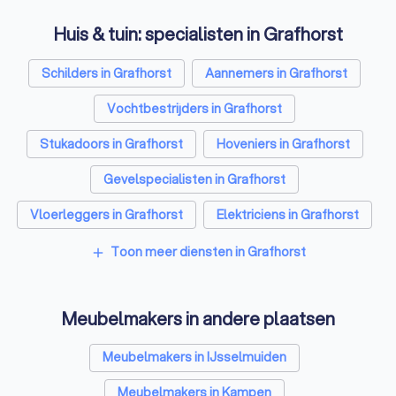
belangen van de interieurbouw
en meubelindustrie en zet zich
Huis & tuin: specialisten in Grafhorst
samen met de leden actief in
voor een sterke creatieve
Schilders in Grafhorst
Aannemers in Grafhorst
maakindustrie voor wonen en
werken. De toekomst is aan
Vochtbestrijders in Grafhorst
ondernemers die hun nek durven
uitsteken. De missie vormt de
Stukadoors in Grafhorst
Hoveniers in Grafhorst
koers en het kompas voor de
toekomst. Passie, trots en
Gevelspecialisten in Grafhorst
vakmanschap zijn daarbij de
onmisbare hoofdingrediënten.
Vloerleggers in Grafhorst
Elektriciens in Grafhorst
Isolatiebedrijven in Grafhorst
Toon meer diensten in Grafhorst
add
Ongediertebestrijders in Grafhorst
Meubelmakers in andere plaatsen
Architecten in Grafhorst
Zonwering specialisten in Grafhorst
Meubelmakers in IJsselmuiden
Badkamer installateurs in Grafhorst
Meubelmakers in Kampen