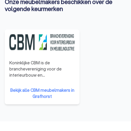
Onze meubelmakers beschikken over de
volgende keurmerken
Koninklijke CBM is de
branchevereniging voor de
interieurbouw en
meubelindustrie. In totaal
vertegenwoordigt CBM
Bekijk alle CBM meubelmakers in
ongeveer 550 leden. De variëteit
Grafhorst
in de ledenkring is groot:
interieurbouwers,
woonmeubelfabrikanten en
toeleveranciers van
halffabricaten die een
meubelgerelateerde bewerking