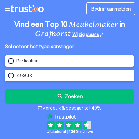
menu
Bedrijf aanmelden
Vind een Top 10
in
Meubelmaker
Grafhorst
Wijzig plaats
edit
Selecteer het type aanvrager
Particulier
Zakelijk
Zoeken
search
Vergelijk & bespaar tot 40%
shopping_cart
Uitstekend
|
4369
reviews