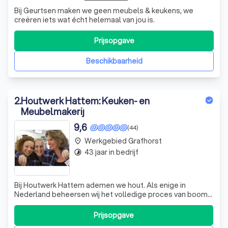
Bij Geurtsen maken we geen meubels & keukens, we
creëren iets wat écht helemaal van jou is.
Prijsopgave
Beschikbaarheid
2
.
Houtwerk Hattem: Keuken- en
Meubelmakerij
9,6
(44)
Werkgebied Grafhorst
place
43 jaar in bedrijf
timelapse
Bij Houtwerk Hattem ademen we hout. Als enige in
Nederland beheersen wij het volledige proces van boom
tot aan het eindproduct, waardoor elk meubelstuk dat
onze werkplaats verlaat, een verhaal van duurzaamheid en
Prijsopgave
vakmanschap vertelt. Wij kiezen persoonlijk de beste