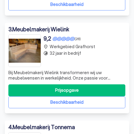
stammen uit Nederlandse bossen, zo
Beschikbaarheid
3
.
Meubelmakerij Wielink
9,2
(28)
Werkgebied Grafhorst
place
32 jaar in bedrijf
timelapse
Bij Meubelmakerij Wielink transformeren wij uw
meubelwensen in werkelijkheid. Onze passie voor
ambacht en detail zorgt ervoor dat elk meubelstuk dat
onze werkplaats verlaat, een uniek kunstwerk is. Of u nu
Prijsopgave
droomt van een op maat gemaakte boekenkast, een
elegant dressoir of een robuuste eettafel, wij
Beschikbaarheid
4
.
Meubelmakerij Tonnema