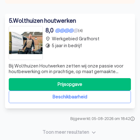
5
.
Wolthuizen houtwerken
8,0
(4)
Werkgebied Grafhorst
place
5 jaar in bedrijf
timelapse
Bij Wolthuizen Houtwerken zetten wij onze passie voor
houtbewerking om in prachtige, op maat gemaakte
creaties. Vanaf jonge leeftijd ben ik, Yoram Wolthuizen, al
bezig met het vormgeven van hout tot functionele en
Prijsopgave
esthetische objecten. Wat begon met eenvoudige
projecten is uitgegroeid tot een profes
Beschikbaarheid
Bijgewerkt: 05-08-2026 om 18:42
info
keyboard_arrow_down
Toon meer resultaten