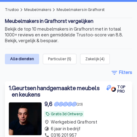
Trustoo
Meubelmakers
Meubelmakers in Grafhorst
arrow_forward_ios
arrow_forward_ios
Meubelmakers in Grafhorst vergelijken
Bekijk de top 10 meubelmakers in Grafhorst met in totaal
1000+ reviews en een gemiddelde Trustoo-score van 8.8.
Bekijk, vergelijk & bespaar.
Alle diensten
Particulier
(
5
)
Zakelijk
(
4
)
filter_list
Filters
1
.
Geurtsen handgemaakte meubels
TOP
PRO
en keukens
9,6
(23)
Gratis 3d Ontwerp
local_offer
Werkgebied Grafhorst
place
6 jaar in bedrijf
timelapse
0316 201 957
phone