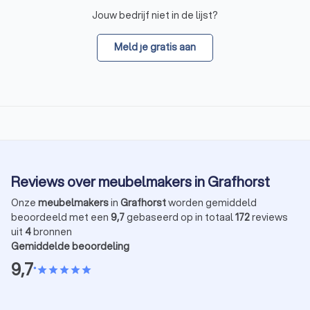
Jouw bedrijf niet in de lijst?
Meld je gratis aan
Reviews over meubelmakers in Grafhorst
Onze
meubelmakers
in
Grafhorst
worden gemiddeld
beoordeeld met een
9,7
gebaseerd op in totaal
172
reviews
uit
4
bronnen
Gemiddelde beoordeling
9,7
•
star
star
star
star
star