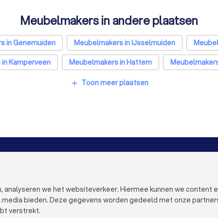
Meubelmakers in andere plaatsen
s in Genemuiden
Meubelmakers in IJsselmuiden
Meubel
 in Kamperveen
Meubelmakers in Hattem
Meubelmakers
s in Rotterdam
Meubelmakers in Den Haag
Meubelmaker
Toon meer plaatsen
add
Meubelmakers in Almere
Meubelmakers in Breda
M
in Arnhem
Meubelmakers in Amersfoort
Meubelmakers i
Meubelmakers in Leiden
Meubelmakers in Dordrecht
VOOR BEDRIJVEN
OVER TRUST
Bedrijfsprofiel verwijderen
Over Trustoo
Trustoo Top Pro
Werken bij Tr
en, analyseren we het websiteverkeer. Hiermee kunnen we content 
Ervaringen
Contact
al media bieden. Deze gegevens worden gedeeld met onze partners e
Blog
Pers
bt verstrekt.
Privacy