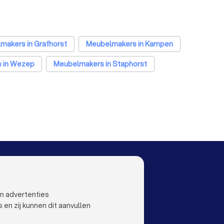
makers in Grafhorst
Meubelmakers in Kampen
 in Wezep
Meubelmakers in Staphorst
s in Utrecht
Meubelmakers in Eindhoven
eubelmakers in Nijmegen
Meubelmakers in Enschede
n Apeldoorn
Meubelmakers in Den Bosch
Meubelmakers in Zoetermeer
OO
LAND
Nederland
ustoo
België
en advertenties
Duitsland
n zij kunnen dit aanvullen
Spanje