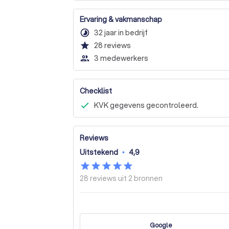
Ervaring & vakmanschap
timelapse
32 jaar in bedrijf
star
28
reviews
people_outline
3 medewerkers
Checklist
KVK gegevens gecontroleerd.
Reviews
Uitstekend
•
4,9
28 reviews uit
2 bronnen
Google