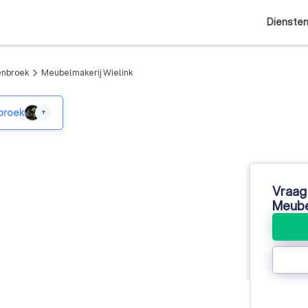
Dienste
enbroek
Meubelmakerij Wielink
arrow_forward_ios
broek
+
Vraag 
Meube