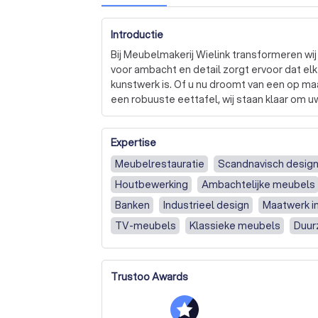
Introductie
Bij Meubelmakerij Wielink transformeren wi
voor ambacht en detail zorgt ervoor dat elk
kunstwerk is. Of u nu droomt van een op ma
een robuuste eettafel, wij staan klaar om uw
Onze meubelmakerij onderscheidt zich door
Expertise
aandacht voor uw wensen. We werken met ee
en warm notenhout tot modern MDF, dat we 
Meubelrestauratie
Scandnavisch desig
van ervaren ambachtslieden combineert tra
Houtbewerking
Ambachtelijke meubels
resulteert in meubels die niet alleen mooi m
Banken
Industrieel design
Maatwerk in
Elk project begint met een gedetailleerde 
TV-meubels
Klassieke meubels
Duur
zorgvuldig ontwerpproces waarin uw dromen
Bureaus
Op maat gemaakt
Tafels op
de mogelijkheden te verkennen en iets werke
Meubelmakerij
Meubelmaker
Luxe me
Trustoo Awards
Bent u geïnteresseerd in het laten vervaard
Volledige inrichting
Bank
Bureau
TV
interieur en persoonlijke stijl? Neem contac
ons u helpen uw ideale woonruimte te reali