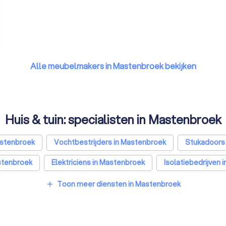
Alle meubelmakers in Mastenbroek bekijken
Huis & tuin: specialisten in Mastenbroek
stenbroek
Vochtbestrijders in Mastenbroek
Stukadoors
stenbroek
Elektriciens in Mastenbroek
Isolatiebedrijven
ialisten in Mastenbroek
Badkamer installateurs in Mastenbro
Toon meer diensten in Mastenbroek
add
n in Mastenbroek
Interieurstylisten in Mastenbroek
Stoff