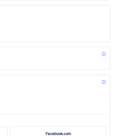
info_outl
info_outl
Facebook.com