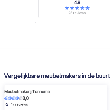
4.9
25
reviews
Vergelijkbare meubelmakers in de buur
Meubelmakerij Tonnema
8,0
grade
17
reviews