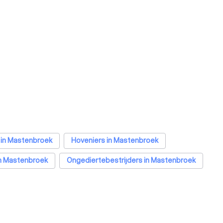
 in Mastenbroek
Hoveniers in Mastenbroek
 in Mastenbroek
Ongediertebestrijders in Mastenbroek
ek
Traprenovatie bedrijven in Mastenbroek
eerders in Mastenbroek
Klusjesmannen in Mastenbroek