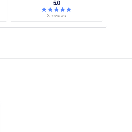
5.0
3
reviews
t