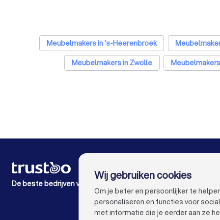
Meubelmakers in 's-Heerenbroek
Meubelmaker
Meubelmakers in Zwolle
Meubelmakers
Meubelmakers in Amsterdam
Meubelmaker
Meubelmakers in Tilburg
Meubelmakers in Groningen
Meubelmakers in Haarlem
Meubelmakers 
Meubelmakers in Maastricht
VOOR PARTICULIEREN
Wij gebruiken cookies
Hoe het werkt
De beste bedrijven voor jou
Expert blogs
Om je beter en persoonlijker te help
Kostenoverzichten
personaliseren en functies voor soci
Klacht over bedrijf
met informatie die je eerder aan ze he