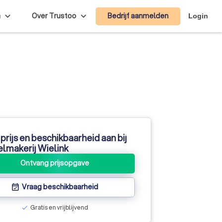
Bedrijf aanmelden
n
Over Trustoo
Login
prijs en beschikbaarheid aan bij
lmakerij Wielink
Ontvang prijsopgave
Vraag beschikbaarheid
event_available
Gratis en vrijblijvend
check