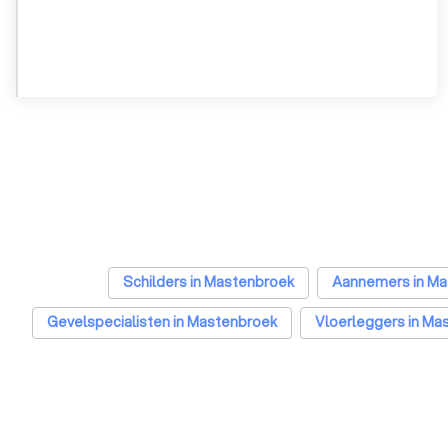
Schilders in Mastenbroek
Aannemers in Ma
Gevelspecialisten in Mastenbroek
Vloerleggers in Ma
Architecten in Mastenbroek
Zonwering spec
Schoorsteenvegers in Mastenbroek
Hekwerkspecialiste