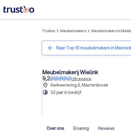
Trustoo
Meubelmakers
Meubelmakers in Mast
arrow_forward_ios
arrow_forward_ios
arrow_back
Naar Top 10 meubelmakers in Masten
Meubelmakerij Wielink
9,2
(
28
reviews
)
place
Kerkwetering 5, Mastenbroek
timelapse
32 jaar in bedrijf
Over ons
Ervaring
Reviews