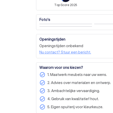
Top
Score
2025
Foto's
Openingstijden
Openingstijden onbekend
Nu contact? Stuur een bericht.
Waarom voor ons kiezen?
check_circle
1. Maatwerk meubels naar uw wens.
check_circle
2. Advies over materialen en ontwerp.
check_circle
3. Ambachtelijke vervaardiging.
check_circle
4. Gebruik van kwalitatief hout.
check_circle
5. Eigen spuiterij voor kleurkeuze.