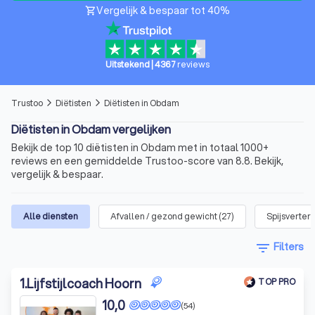
Vergelijk & bespaar tot 40%
shopping_cart
Uitstekend
|
4367
reviews
Trustoo
Diëtisten
Diëtisten in Obdam
arrow_forward_ios
arrow_forward_ios
Diëtisten in Obdam vergelijken
Bekijk de top 10 diëtisten in Obdam met in totaal 1000+
reviews en een gemiddelde Trustoo-score van 8.8. Bekijk,
vergelijk & bespaar.
Alle diensten
Afvallen / gezond gewicht
(
27
)
Spijsverteri
filter_list
Filters
1
.
Lijfstijlcoach Hoorn
TOP PRO
10,0
(54)