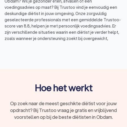
Obdam? Wil je gezonder eten, afvallen of een
voedingsadvies op maat? Bij Trustoo vind je eenvoudig een
deskundige diëtist in jouw omgeving. Onze zorgvuldig
geselecteerde professionals met een gemiddelde Trustoo-
score van 8.8, helpen je met persoonlijk voedingsadvies. Er
zijn verschillende situaties waarin een diëtist je verder helpt,
zoals wanneer je ondersteuning zoekt bij overgewicht,
diabetes, darmklachten of een ander voedingsgerelateerd
probleem. Via Trustoo vergelijk je eenvoudig diëtisten en
vraag je gratis offertes aan.
Wat doet een diëtist?
Een diëtist is een deskundige op het gebied van voeding en
Hoe het werkt
gezondheid. Hij of zij helpt je om bewuste en gezonde
voedingskeuzes te maken die passen bij jouw persoonlijke
situatie. Tijdens het afvallen, aankomen, wanneer je je
Op zoek naar de meest geschikte diëtist voor jouw
energieker wilt voelen of een specifiek dieet nodig hebt
opdracht? Bij Trustoo vraag je gratis en vrijblijvend
vanwege een medische aandoening, geeft een diëtist
voorstellen op bij de beste diëtisten in Obdam.
professioneel advies op maat. Op basis van