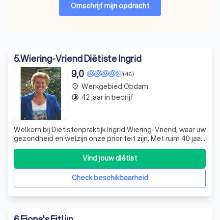
Omschrijf mijn opdracht
5
.
Wiering-Vriend Diëtiste Ingrid
9,0
(46)
Werkgebied Obdam
place
42 jaar in bedrijf
timelapse
Welkom bij Diëtistenpraktijk Ingrid Wiering-Vriend, waar uw
gezondheid en welzijn onze prioriteit zijn. Met ruim 40 jaar
ervaring in voedings- en dieetadvies, bied ik, Ingrid Wiering,
persoonlijke begeleiding en deskundig advies op maat.
Vind jouw diëtist
Mijn praktijk staat open voor iedereen die streeft naar een
ge
Check beschikbaarheid
6
.
Fiona's Fitlijn