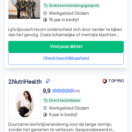
Gratis kennismakingsgesprek
local_offer
Werkgebied Obdam
place
16 jaar in bedrijf
timelapse
Lijfstijlcoach Hoorn onderscheid zich door verder te kijken
dan het gevolg. Zoals lichamelijke of mentale klachten
overgewicht en stress. Wij gaan opzoek naar de oorzaak,
en pakken deze aan!
Vind jouw diëtist
Check beschikbaarheid
2
.
NutriHealth
TOP PRO
9,9
(76)
Direct beschikbaar
local_offer
Werkgebied Obdam
place
9 jaar in bedrijf
timelapse
Duurzame leefstijlverandering voor de lange termijn,
zonder het genieten te verliezen. Gespecialiseerd in