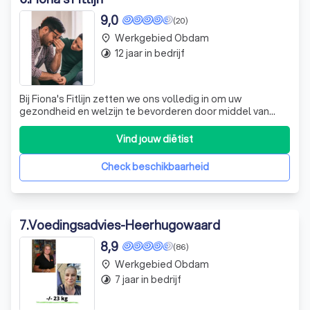
9,0
(20)
Werkgebied Obdam
place
12 jaar in bedrijf
timelapse
Bij Fiona's Fitlijn zetten we ons volledig in om uw
gezondheid en welzijn te bevorderen door middel van
geavanceerde en persoonlijke benaderingen zoals Neuro
Emotionele Integratie (NEI), orthomoleculaire consulten
Vind jouw diëtist
en hormoonbalansmethoden. Wij geloven sterk in het
zelfherstellend vermogen van het li
Check beschikbaarheid
7
.
Voedingsadvies-Heerhugowaard
8,9
(86)
Werkgebied Obdam
place
7 jaar in bedrijf
timelapse