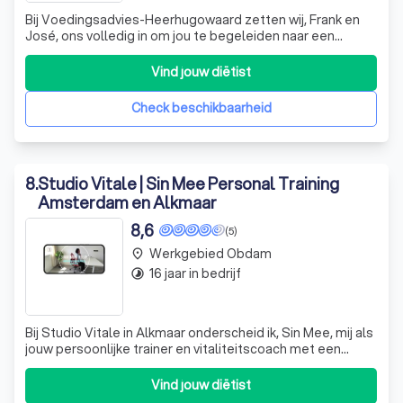
Bij Voedingsadvies-Heerhugowaard zetten wij, Frank en
José, ons volledig in om jou te begeleiden naar een
gezonder gewicht en een fitter leven. Als ervaren
voedingscoaches en BGN-gewichtsconsulenten
Vind jouw diëtist
combineren we onze expertise in voeding met een diepe
passie voor sport en beweging. Wij geloven ster
Check beschikbaarheid
8
.
Studio Vitale | Sin Mee Personal Training
Amsterdam en Alkmaar
8,6
(5)
Werkgebied Obdam
place
16 jaar in bedrijf
timelapse
Bij Studio Vitale in Alkmaar onderscheid ik, Sin Mee, mij als
jouw persoonlijke trainer en vitaliteitscoach met een
specialisatie in pre- en postnatale fitness. Mijn passie
voor beweging en gezondheid is de kern van mijn aanpak,
Vind jouw diëtist
waarbij ik geloof in de helende kracht van beweging. Met