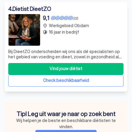
4
.
Dietist DieetZO
9,1
(22)
Werkgebied Obdam
place
16 jaar in bedrijf
timelapse
Bij DieetZO onderscheiden wij ons als dé specialisten op
het gebied van voeding en dieet, zowel in gezondheid als
bij ziekte. Ons team van deskundige diëtisten is actief in
diverse regio's in Noord-Holland, waar wij nauw
Vind jouw diëtist
samenwerken met huisartsenpraktijken en medische
centra. Onze praktijk is erop
Check beschikbaarheid
Tip! Leg uit waar je naar op zoek bent
Wij helpen je de beste en beschikbare diëtisten te
vinden.