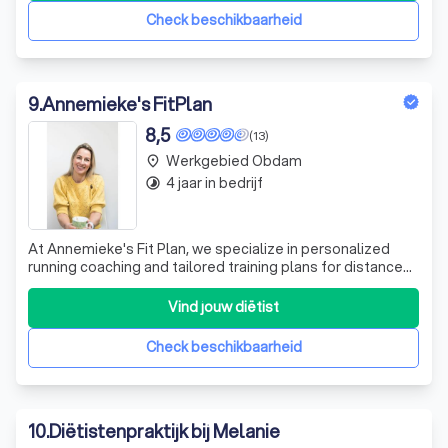
meer dan een d
Check beschikbaarheid
9
.
Annemieke's FitPlan ️
8,5
(13)
Werkgebied Obdam
place
4 jaar in bedrijf
timelapse
At Annemieke's Fit Plan, we specialize in personalized
running coaching and tailored training plans for distances
ranging from 5km to a full marathon. Our approach is
holistic, integrating one-on-one running sessions with
Vind jouw diëtist
comprehensive online schedules to suit every runner’s
unique needs. Whether yo
Check beschikbaarheid
10
.
Diëtistenpraktijk bij Melanie