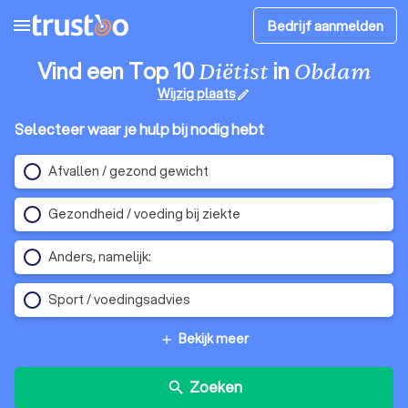
menu
Bedrijf aanmelden
Vind een Top 10
in
Diëtist
Obdam
Wijzig plaats
edit
Selecteer waar je hulp bij nodig hebt
Afvallen / gezond gewicht
Gezondheid / voeding bij ziekte
Anders, namelijk:
Sport / voedingsadvies
Bekijk meer
add
Zoeken
search