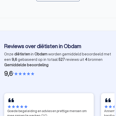
Reviews over diëtisten in Obdam
Onze
diëtisten
in
Obdam
worden gemiddeld beoordeeld met
een
9,6
gebaseerd op in totaal
527
reviews uit
4
bronnen
Gemiddelde beoordeling
9,6
•
star
star
star
star
star
star
star
star
star
star
star
star
sta
Goede begeleiding en advies en prettige mensen om
Annemie
mee samen te werken 🙂🙂
hardloo