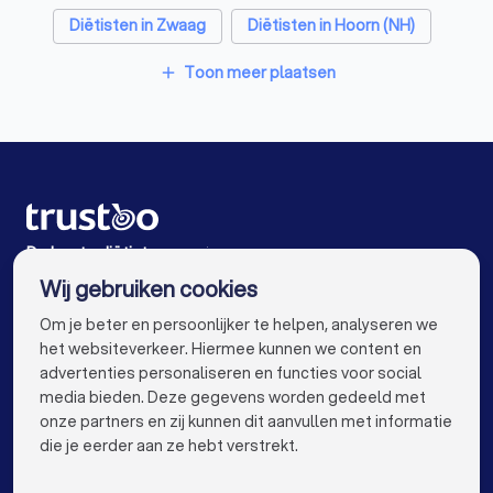
Diëtisten in Zwaag
Diëtisten in Hoorn (NH)
Diëtisten in Heiloo
Diëtisten in Westknollendam
Toon meer plaatsen
add
Diëtisten in Amsterdam
Diëtisten in Rotterdam
Diëtisten in Den Haag
Diëtisten in Utrecht
Diëtisten in Eindhoven
Diëtisten in Tilburg
Diëtisten in Groningen
Diëtisten in Almere
De beste diëtisten voor jou
Wij gebruiken cookies
Diëtisten in Breda
Diëtisten in Nijmegen
info@trustoo.nl
Om je beter en persoonlijker te helpen, analyseren we
Diëtisten in Enschede
Diëtisten in Haarlem
het websiteverkeer. Hiermee kunnen we content en
advertenties personaliseren en functies voor social
Diëtisten in Arnhem
Diëtisten in Amersfoort
media bieden. Deze gegevens worden gedeeld met
onze partners en zij kunnen dit aanvullen met informatie
Diëtisten in Apeldoorn
Diëtisten in Den Bosch
keyboard_arrow_down
VOOR PARTICULIEREN
die je eerder aan ze hebt verstrekt.
Diëtisten in Maastricht
Diëtisten in Leiden
keyboard_arrow_down
VOOR BEDRIJVEN