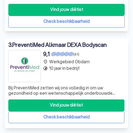
diverse voedingsvraagstukken, waaronder sportdiëtetiek.
Vind jouw diëtist
Check beschikbaarheid
3
.
PreventiMed Alkmaar DEXA Bodyscan
9,1
(61)
Werkgebied Obdam
place
10 jaar in bedrijf
timelapse
Bij PreventiMed zetten wij ons volledig in om uw
gezondheid op een wetenschappelijk onderbouwde
manier te verbeteren. Onze geavanceerde DEXA-scan
biedt een nauwkeurige analyse van uw
Vind jouw diëtist
lichaamssamenstelling, waaronder visceraal vet en
spiermassa. Deze gedetailleerde inzichten stellen ons in
Check beschikbaarheid
staat om u