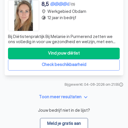
8,5
(5)
Werkgebied Obdam
place
12 jaar in bedrijf
timelapse
Bij Diëtistenpraktijk Bij Melanie in Purmerend zetten we
ons volledig in voor uw gezondheid en welzijn, met een
bijzondere focus op voedingsadvies voor zowel
volwassenen als kinderen. Melanie Klinkhamer, onze
Vind jouw diëtist
ervaren diëtist en specialist in kindervoeding, biedt
persoonlijke en deskundige begeleidin
Check beschikbaarheid
Bijgewerkt: 04-08-2026 om 21:55
info
keyboard_arrow_down
Toon meer resultaten
Jouw bedrijf niet in de lijst?
Meld je gratis aan