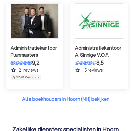
Administratiekantoor
Administratiekantoor
Planmasters
A. Sinnige V.O.F.
9,2
8,5
grade
grade
21
reviews
15
reviews
NOAB Keurmerk
Alle boekhouders in Hoorn (NH) bekijken
Zakelijke diensten: specialisten in Hoorn