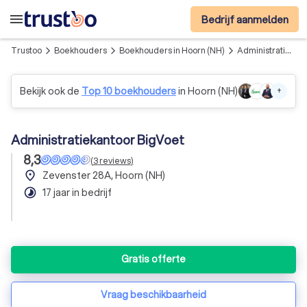
menu
Bedrijf aanmelden
Trustoo
Boekhouders
Boekhouders in Hoorn (NH)
Administratiekantoor BigVoet
arrow_forward_ios
arrow_forward_ios
arrow_forward_ios
Bekijk ook de
Top 10 boekhouders
in Hoorn (NH)
+
Administratiekantoor BigVoet
8,3
(
3
reviews
)
place
Zevenster 28A, Hoorn (NH)
timelapse
17 jaar in bedrijf
Gratis offerte
Vraag beschikbaarheid