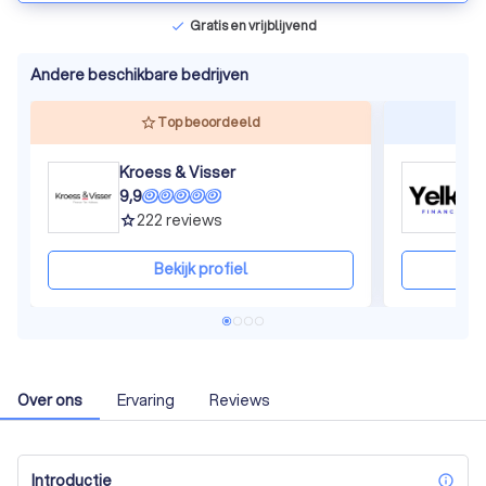
Gratis en vrijblijvend
check
Andere beschikbare bedrijven
Top beoordeeld
Kroess & Visser
9,9
9
222
reviews
grade
gra
Bekijk profiel
Over ons
Ervaring
Reviews
Introductie
inf