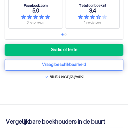
Facebook.com
Telefoonboek.nl
5.0
3.4
2
reviews
1
reviews
Gratis offerte
Vraag beschikbaarheid
Gratis en vrijblijvend
check
Vergelijkbare boekhouders in de buurt