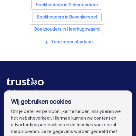
Accountants in Hoorn (NH)
Boekhouders in Schermerhorn
Boekhouders in Bovenkarspel
Boekhouders in Heerhugowaard
Boekhouders in Volendam
Toon meer plaatsen
add
Boekhouders in Purmerend
Boekhouders in Enkhuizen
Boekhouders in Noord-Scharwoude
Boekhouders in Amsterdam
De beste bedrijven voor jou
Wij gebruiken cookies
Boekhouders in Rotterdam
info@trustoo.nl
Om je beter en persoonlijker te helpen, analyseren we
Boekhouders in Den Haag
Boekhouders in Utrecht
het websiteverkeer. Hiermee kunnen we content en
advertenties personaliseren en functies voor social
Boekhouders in Eindhoven
Boekhouders in Tilburg
media bieden. Deze gegevens worden gedeeld met