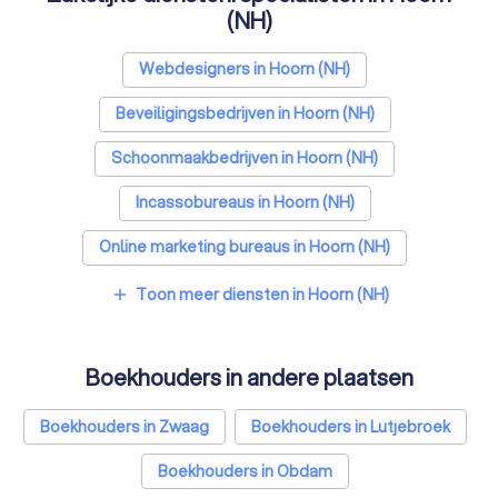
(NH)
Webdesigners in Hoorn (NH)
Beveiligingsbedrijven in Hoorn (NH)
Schoonmaakbedrijven in Hoorn (NH)
Incassobureaus in Hoorn (NH)
Online marketing bureaus in Hoorn (NH)
Tekstschrijvers in Hoorn (NH)
Toon meer diensten in Hoorn (NH)
add
Vertaalbureaus in Hoorn (NH)
Boekhouders in andere plaatsen
SEO-specialisten in Hoorn (NH)
Grafisch ontwerpers in Hoorn (NH)
Boekhouders in Zwaag
Boekhouders in Lutjebroek
Reclamebureaus in Hoorn (NH)
Boekhouders in Obdam