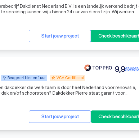
bedrijf Dakdienst Nederland B.V. is een landelijk werkend bedrijf
e spreiding kunnen wij u binnen 24 uur van dienst zijn. Wij werken
tsproducten en opgeleide en ervaren dakdekkersbedrijf voor uw da
Start jouw project
Check beschikbaar
9,9
TOP PRO
Reageert binnen 1 uur
VCA Certificaat
grade
en dakdekker die werkzaam is door heel Nederland voor renovatie,
 dak en/of schoorsteen? Dakdekker Pierre staat garant voor
lle service bij alle werkzaamheden op het dak. Vraag vandaag nog
Start jouw project
Check beschikbaar