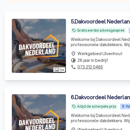
5
.
Dakvoordeel Nederlan
Gratis eerste adviesgesprek
local_offer
Welkome bij Dakvoordeel Nede
professionele dakdekkers. Wij
Werkgebied Ulvenhout
place
26 jaar in bedrijf
timelapse
073 212 0465
phone
54
photo_size_select_actual
6
.
Altijd de scherpste prijs
Re
local_offer
Welkome bij Dakvoordeel Nede
professionele dakdekkers. Wij
Werkgebied Ulvenhout
place