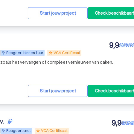
Start jouw project
Check beschikbaar
9,9
Reageert binnen 1 uur
VCA Certificaat
grade
ie zoals het vervangen of compleet vernieuwen van daken.
Start jouw project
Check beschikbaar
v.
9,9
Reageert snel
VCA Certificaat
grade