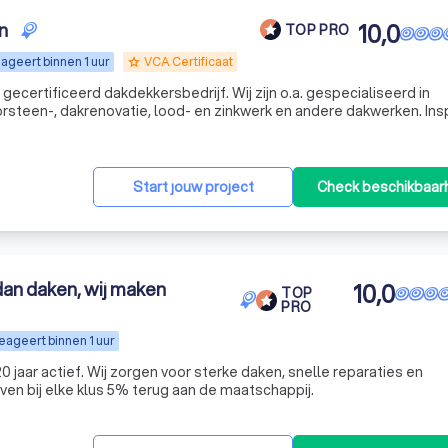
n
10,0
TOP PRO
ageert binnen 1 uur
VCA Certificaat
grade
ecertificeerd dakdekkersbedrijf. Wij zijn o.a. gespecialiseerd in
steen-, dakrenovatie, lood- en zinkwerk en andere dakwerken. Ins
rijblijvend. Bij ons staat kwaliteit en klanttevredenheid altijd op de 
Start jouw project
Check beschikbaar
dan daken, wij maken
10,0
TOP
PRO
eageert binnen 1 uur
0 jaar actief. Wij zorgen voor sterke daken, snelle reparaties en
en bij elke klus 5% terug aan de maatschappij.