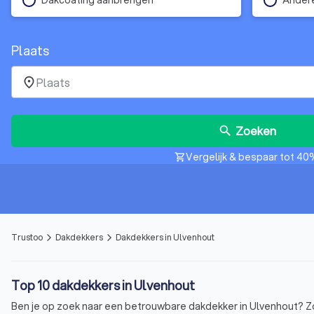
Plaats
place
Zoeken
search
Vergelijk & bespaar tot 40
shopping_cart
Trustoo
Dakdekkers
Dakdekkers in Ulvenhout
arrow_forward_ios
arrow_forward_ios
Top 10 dakdekkers in Ulvenhout
Ben je op zoek naar een betrouwbare dakdekker in Ulvenhout? Zoek