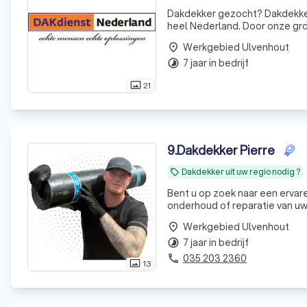
Dakdekker gezocht? Dakdekkers
heel Nederland. Door onze grot
uitsluitend met hoge kwalitei
Werkgebied Ulvenhout
place
reparati
7 jaar in bedrijf
timelapse
21
photo_size_select_actual
9
.
Dakdekker Pierre
Dakdekker uit uw regio nodig ?
local_offer
Bent u op zoek naar een ervar
onderhoud of reparatie van uw
vakmanschap, kwaliteit en sne
Werkgebied Ulvenhout
place
vrijblijvend een gratis
7 jaar in bedrijf
timelapse
035 203 2360
phone
13
photo_size_select_actual