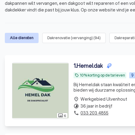
dakpannen wilt vervangen, een dakgoot wilt repareren of een voll
dakdekker vindt die past bij jouw klus. Op onze website vind je e
gemiddelde score van 8.8 op basis van 1000+ reviews. Vergelijk v
Wat is een dakdekker?
Waarom een professionele dakdekker in Ulven
Alle diensten
Dakrenovatie (vervanging)
(
94
)
Dakreparat
Welke diensten biedt een dakdekker aan?
Hoe vind je een betrouwbare dakdekker in Ulv
1
.
Hemeldak
10% korting op de tarieven
local_offer
Bij Hemeldak staan kwaliteit 
bieden wij duurzame oplossing
onderhoud, wij zorgen voor ee
Werkgebied Ulvenhout
place
36 jaar in bedrijf
timelapse
033 203 4855
phone
6
photo_size_select_actual