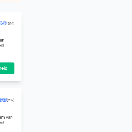
(314)
van
en!
heid
(252)
eam van
en!