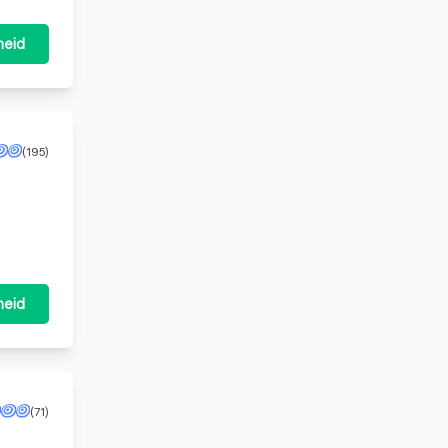
heid
(195)
heid
(71)