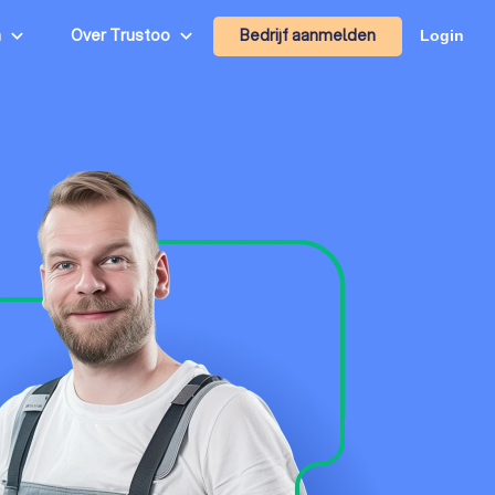
Bedrijf aanmelden
n
Over Trustoo
Login