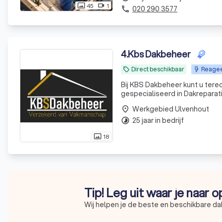
45
1
photo_size_select_actual
videocam
020 290 3577
phone
4
.
Kbs Dakbeheer
Direct beschikbaar
Reageer
local_offer
Bij KBS Dakbeheer kunt u terec
gespecialiseerd in Dakreparati
leveren en aanbrengen van Bitumen en 
Werkgebied Ulvenhout
place
van s
25 jaar in bedrijf
timelapse
18
photo_size_select_actual
Tip! Leg uit waar je naar 
Wij helpen je de beste en beschikbare da