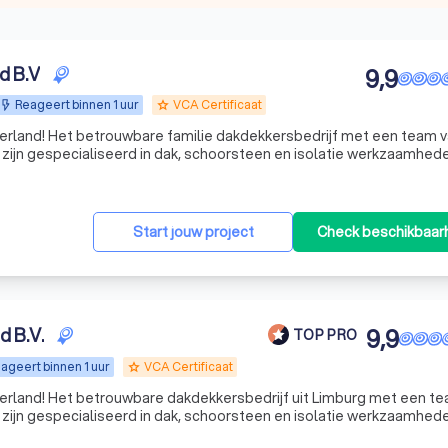
d B.V
9,9
Reageert binnen 1 uur
VCA Certificaat
grade
rland! Het betrouwbare familie dakdekkersbedrijf met een team 
 zijn gespecialiseerd in dak, schoorsteen en isolatie werkzaamhed
Start jouw project
Check beschikbaar
Dakvoordeel Nederland B.V.
9,9
TOP PRO
ageert binnen 1 uur
VCA Certificaat
grade
rland! Het betrouwbare dakdekkersbedrijf uit Limburg met een t
 zijn gespecialiseerd in dak, schoorsteen en isolatie werkzaamhed