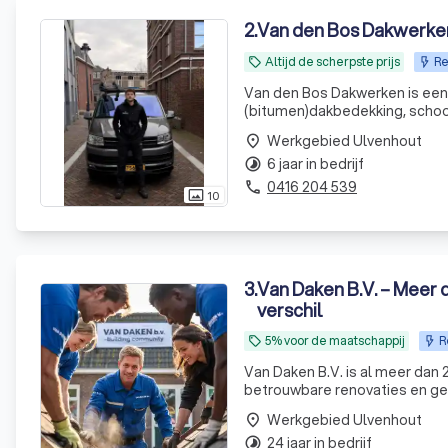
2
.
Van den Bos Dakwerke
Altijd de scherpste prijs
Re
local_offer
Van den Bos Dakwerken is een g
(bitumen)dakbedekking, schoor
is altijd GRATIS en de offerte v
Werkgebied Ulvenhout
place
6 jaar in bedrijf
timelapse
0416 204 539
phone
10
photo_size_select_actual
3
.
Van Daken B.V. – Meer 
verschil
5% voor de maatschappij
R
local_offer
Van Daken B.V. is al meer dan 2
betrouwbare renovaties en gev
Werkgebied Ulvenhout
place
24 jaar in bedrijf
timelapse