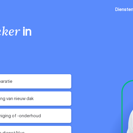
Dienste
in
ker
aratie
ing van nieuw dak
niging of -onderhoud
 dienst/klus