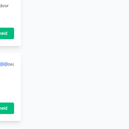
 door
k
heid
(56)
heid