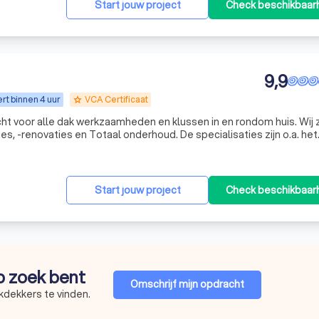
Start jouw project
Check beschikbaar
9,9
t binnen 4 uur
VCA Certificaat
grade
ht voor alle dak werkzaamheden en klussen in en rondom huis. Wij z
es, -renovaties en Totaal onderhoud. De specialisaties zijn o.a. het
complete Pannen daken vernieuwen. Maar ook het vernieuwen
Start jouw project
Check beschikbaar
op zoek bent
Omschrijf mijn opdracht
kdekkers te vinden.