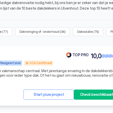
edige dakrenovatie nodig hebt, bij ons ben je er zeker van dat je e
en lijst van de 10 beste dakdekkers in Ulvenhout. Deze top 10 heeft 
andaag nog vier offertes van dakdekkers in de buurt en kies jouw fa
hout?
ie
(
77
)
Dakreiniging of -onderhoud
(
34
)
Dakisolatie
(
75
)
P
enhout?
10,0
TOP PRO
Reageert snel
VCA Certificaat
grade
en vakmanschap centraal. Met jarenlange ervaring in de dakdekkers
en voor ieder type dak. Of het nu gaat om nieuwbouw, renovatie of
n professioneel en betrouwbaar resultaat. Uw dak, onze zorg!
Start jouw project
Check beschikbaar