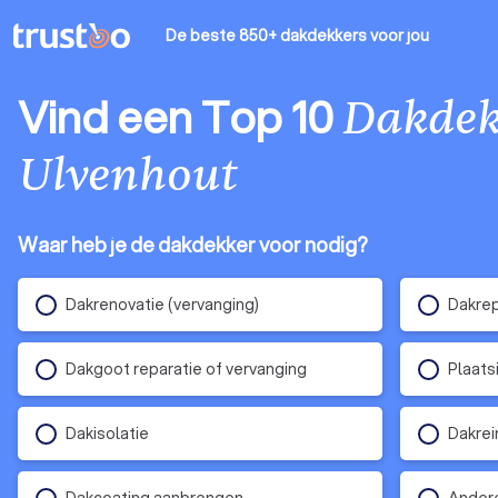
De beste 850+ dakdekkers
voor jou
Vind een Top 10
Dakdek
Ulvenhout
Waar heb je de dakdekker voor nodig?
Dakrenovatie (vervanging)
Dakrep
Dakgoot reparatie of vervanging
Plaats
Dakisolatie
Dakrei
Dakcoating aanbrengen
Andere