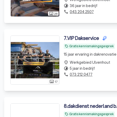
36 jaar in bedrijf
timelapse
043 204 2507
phone
28
photo_size_select_actual
7
.
VIP Dakservice
Gratis kennismakingsgesprek
local_offer
15 jaar ervaring in dakrenovat
Werkgebied Ulvenhout
place
5 jaar in bedrijf
timelapse
073 212 0477
phone
17
photo_size_select_actual
8
.
dakdienst nederland b.
Gratis kennismakingsgesprek
local_offer