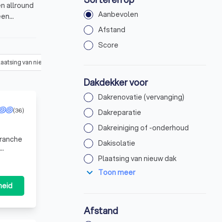
en allround
Aanbevolen
een
voriet.
Afstand
Score
laatsing van nieuw dak
(
80
)
Dakcoating aanbrengen
(
21
)
Dakgoot
Dakdekker voor
Dakrenovatie (vervanging)
(36)
Dakreparatie
Dakreiniging of -onderhoud
branche
Dakisolatie
Plaatsing van nieuw dak
expand_more
Toon meer
heid
Afstand