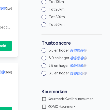
Tot 10km
(127)
Tot 20km
Tot 30km
Tot 50km
pectie
e
Trustoo score
heid
8,5 en hoger
8,0 en hoger
7,5 en hoger
(200)
6,5 en hoger
Keurmerken
check_box_outline_blank
Keurmerk Kwaliteitsvakman
check_box_outline_blank
KOMO-keurmerk